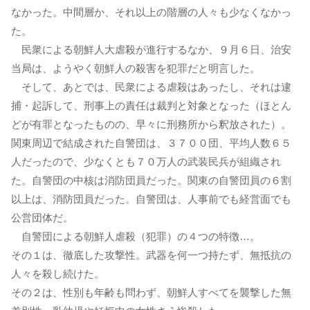
なかった。中間層か、それ以上の階層の人々も少なくなかっ
た。
民衆による朝鮮人大虐殺が進行するなか、９月６日、治安
当局は、ようやく朝鮮人の殺害を犯罪だと明言した。
そして、あとでは、民衆による虐殺はあったし、それは逮
捕・起訴して、刑事上の責任は裁判と対象となった（ほとん
どが有罪となったものの、早々に刑務所から釈放された）。
関東周辺で結成された自警団は、３７００団、平均人数６５
人だったので、少なくとも７０万人の武装民兵が組織され
た。自警団の中核は消防団員だった。関東の自警団員の６割
以上は、消防団員だった。自警団は、人事前でも経営面でも
公営団体だ。
自警団による朝鮮人虐殺（犯罪）の４つの特徴…。
その１は、徹底した攻撃性。武器を何一つ持たず、無抵抗の
人々を殺し続けた。
その２は、性別も年齢も問わず、朝鮮人すべてを襲撃した無