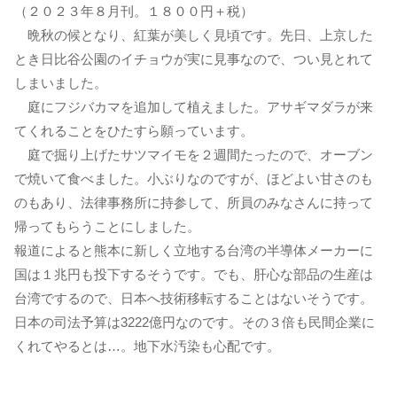
（２０２３年８月刊。１８００円＋税）
晩秋の候となり、紅葉が美しく見頃です。先日、上京した
とき日比谷公園のイチョウが実に見事なので、つい見とれて
しまいました。
庭にフジバカマを追加して植えました。アサギマダラが来
てくれることをひたすら願っています。
庭で掘り上げたサツマイモを２週間たったので、オーブン
で焼いて食べました。小ぶりなのですが、ほどよい甘さのも
のもあり、法律事務所に持参して、所員のみなさんに持って
帰ってもらうことにしました。
報道によると熊本に新しく立地する台湾の半導体メーカーに
国は１兆円も投下するそうです。でも、肝心な部品の生産は
台湾でするので、日本へ技術移転することはないそうです。
日本の司法予算は3222億円なのです。その３倍も民間企業に
くれてやるとは…。地下水汚染も心配です。