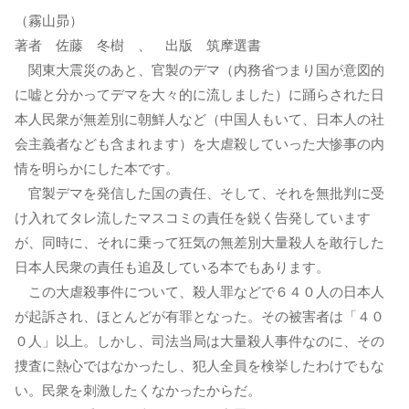
（霧山昴）
著者 佐藤 冬樹 、 出版 筑摩選書
関東大震災のあと、官製のデマ（内務省つまり国が意図的
に嘘と分かってデマを大々的に流しました）に踊らされた日
本人民衆が無差別に朝鮮人など（中国人もいて、日本人の社
会主義者なども含まれます）を大虐殺していった大惨事の内
情を明らかにした本です。
官製デマを発信した国の責任、そして、それを無批判に受
け入れてタレ流したマスコミの責任を鋭く告発しています
が、同時に、それに乗って狂気の無差別大量殺人を敢行した
日本人民衆の責任も追及している本でもあります。
この大虐殺事件について、殺人罪などで６４０人の日本人
が起訴され、ほとんどが有罪となった。その被害者は「４０
０人」以上。しかし、司法当局は大量殺人事件なのに、その
捜査に熱心ではなかったし、犯人全員を検挙したわけでもな
い。民衆を刺激したくなかったからだ。