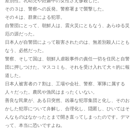
差別性。乳幼児や妊娠中の女性さえ惨殺した。
その３は、警察への反発。警察署まで襲撃した。
その４は、群衆による犯罪。
自警団にとって、朝鮮人は、震火災にともなう、あらゆる災
厄の源だった。
日本人が自警団によって殺害されたのは、無差別殺人にとも
なう、必然だった。
警察、そして国は、朝鮮人虐殺事件の責任一切を住民と自警
団に押しつけた。マスコミも、それを受け入れて大々的に報
道した。
日本人被害者の７割は、工場や会社、警察、軍隊に属する
人々だった。農民や漁民はまったくいない。
善良な民衆が、ある日突然、凶暴な犯罪集団と化し、そのお
かした犯罪について弁解し、合理化し、隠匿し、ひいてはそ
んなものはなかったとまで開き直ってしまったのです。デマ
って、本当に恐いですよね。