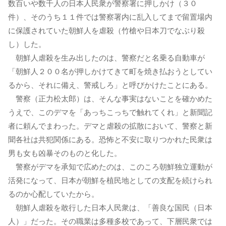
数百いや数千人の日本人民衆が警察署に押しかけ（３０
件）、そのうち１１件では警察署内に乱入してまで留置場内
に保護されていた朝鮮人を虐殺（竹槍や日本刀でなぶり殺
し）した。
朝鮮人虐殺を生み出したのは、警察だと名乗る自動車が
「朝鮮人２００名が押しかけてきて町を焼き払おうとしてい
るから、それに備え、警戒しろ」と呼びかけたことにある。
警察（正力松太郎）は、そんな事実はないことを確かめた
うえで、このデマを「あっちこっちで触れてくれ」と新聞記
者に頼んでまわった。デマと虐殺の拡散において、警察と新
聞各社は共犯関係にある。恐怖と不安に取りつかれた民衆は
男も女も凶暴そのものと化した。
警察がデマを承知で広めたのは、このころ朝鮮独立運動が
活発になって、日本が朝鮮を植民地としての支配を続けられ
るのか心配していたから。
朝鮮人虐殺を敢行した日本人民衆は、「善良な国民（日本
人）」だった。その職業は多種多校であって、下層民衆では