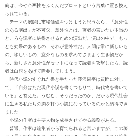
筋は、今や企画性をふくんだプロットという言葉に置き換え
られている。
テーマの展開に市場価値をつけようと思うなら、「意外性
のある演出」が不可欠。意外性とは、著者の言いたい本当の
ところを読者に納得させるための演出だ。演出の中で、もっ
とも効果のあるもの、それが意外性だ。人間は常に新しいも
の、珍しいもの、意外なものを求めてさまよう生き物だか
ら、新しさと意外性がセットになって読者を攻撃したら、読
者は白旗をあげて降参してしまう。
時代小説のすぐれた書き手だった藤沢周平は質問に対し
て、「自分はただ現代小説を書くつもりで、時代物を書いて
いる」と答えた。うむむ、そうだったのか、だから現代社会
に生きる私たちの胸を打つ小説になっているのかと納得でき
ました。
小説の作者は主要人物を成長させてやる義務がある。
普通、作家は編集者から育てられると言いますが、この著