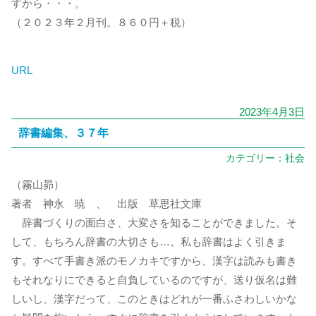
すから・・・。
（２０２３年２月刊。８６０円＋税）
URL
2023年4月3日
辞書編集、３７年
カテゴリー：
社会
（霧山昴）
著者 神永 暁 、 出版 草思社文庫
辞書づくりの面白さ、大変さを知ることができました。そ
して、もちろん辞書の大切さも…。私も辞書はよく引きま
す。すべて手書き派のモノカキですから、漢字は読みも書き
もそれなりにできると自負しているのですが、送り仮名は難
しいし、漢字だって、このときはどれが一番ふさわしいかな