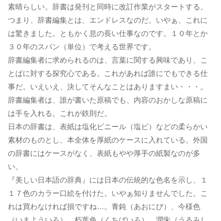
素晴らしい。辞書は発刊と同時に改訂作業がスタートする。
つまり、辞書編集とは、エンドレスなのだ。いやぁ、これに
は驚きました。ともかく息の長い仕事なのです。１０年とか
３０年のスパン（単位）で考える世界です。
辞書編集者に求められるのは、言葉に関する興味であり、こ
とばに対する探究心である。これがあれば誰にでもできる仕
事だ。いえいえ、決してそんなことはありますまい・・・。
辞書編集者は、誰が書いた原稿でも、内容のおかしな原稿に
は手を入れる。これが鉄則だ。
日本の辞書は、表紙は塩化ビニール（塩ビ）などの柔らかい
素材のものとし、本全体を厚紙のケースに入れている。外国
の辞書にはケースがなく、表紙もやや厚手の紙製なのが多
い。
『美しい日本語の辞典』には日本の伝統的な色名を示し、１
１７色のカラー口絵を付けた。いやぁ知りませんでした。こ
れは買わなければ損ですね…。青鈍（あおにび）、今様色
（いまよういろ）、朽葉色（くちばいろ）、潤朱（うるみし