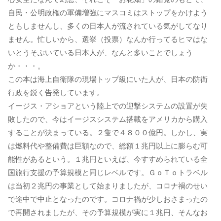
自民・公明政権の軍備増強にマスコミはストップをかけよう
ともしませんし、多くの日本人が流されている気がしてなり
ません。忙しいから、選挙（投票）なんか行ってるヒマはな
いとうそぶいている日本人が、なんと多いことでしょう
か・・・。
この本は海上自衛隊の現場トップ級にいた人が、日本の防衛
行政を鋭く告発しています。
イージス・アショアという陸上での迎撃システムの設置が失
敗したので、今はイージスシステム搭載をアメリカから購入
することが決まっている。２隻で４８００億円。しかし、実
は燃料代や整備費は巨額なので、総額１兆円以上に膨らむ可
能性があるという。１兆円といえば、今すすめられている全
国旅行支援の予算規模と同じレベルです。ＧｏＴｏトラベル
は当初２兆円の事業として始まりましたが、コロナ禍のせい
で途中で中止となったのです。コロナ禍が少しおさまったの
で再開されましたが、その予算規模が実に１兆円、そんなお