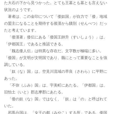
た大石の下から見つかった。とても王墓とも墓とも言えない
状況のようです。
著者は、この金印について「倭奴国」が自力で「倭」地域
の盟主になることを期待する後漢から餞別（せんべつ）だっ
たと考えています。
「倭漢著」倭伝にある「倭国王帥升（すいしょう）」は、
「伊都国王」であると推認できる。
「魏志倭人伝」は特異な存在だ。文字数が極端に多い。
「倭国」が文明が文明国であり、魏にとって重要なことを強
調している。
「奴（な）国」は、空見川流域の早良（さわら）に平野に
あった。
「不弥（ふみ）国」は、宇美町にあたる。「伊都国」は、
旧怡土（いと）郡志摩郡にあたる。
「倭の奴（な）国」ではなく、「奴」は「の」と呼ばれて
いた。
邪馬台国は、「女王の都（みやこ）する所」である、倭国