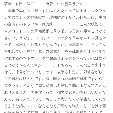
著者 香田 洋二 、 出版 中公新書ラクレ
軍事予算が天井知らずにふくれあがっています。ウクライ
ナでのロシアの侵略戦争、北朝鮮のミサイル打ち上げ、中国
の台湾とのトラブル（武力統一・・・？）。こんな状況で、
マスコミも、その軍備拡張に異を唱える勇気を示すことがで
きないようです。いったいトマホークを日本が４００発も持
って、日本を守れるものなんですか。日本海ぞいにたくさん
立地している原発（原子力発電所）を特殊部隊がミサイルで
攻撃するのをトマホークや超高速滑空弾をもっていれば防ぐ
ことができるんですか・・・。もちろん、そんなこと出来ま
せん。原発が一つでもミサイル攻撃されたら、残念ながら、
この日本は終わりです。海に囲まれた島国の日本ですから、
ウクライナのように周辺諸国へ避難して助かるなんてことも
ありえません。国を守るって、強力な武器があればいいだな
んて、ありえないって、ちょっと考えたら小学生だってわか
るような話なのに、なんとなく戸締りを強力にしておけば安
心安全だなんて幻想、それこそ「お花畑」の錯覚のもとで、