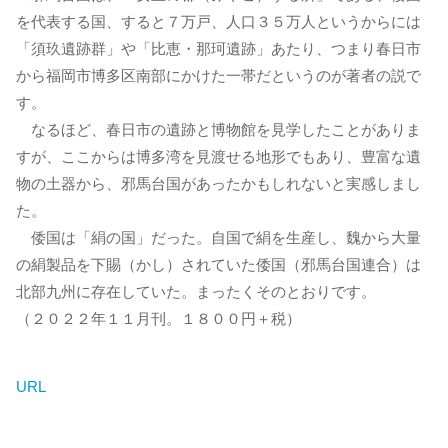
を代表する国、すると７万戸、人口３５万人というからには
「須玖遺跡群」や「比恵・那珂遺跡」あたり、つまり春日市
から福岡市博多区南部にかけた一帯だというのが著者の説で
す。
なるほど、春日市の遺跡と博物館を見学したことがありま
すが、ここからは博多湾を見渡せる地形でもあり、豊富な遺
物の土器から、邪馬台国があったかもしれないと実感しまし
た。
倭国は「絹の国」だった。自国で絹を生産し、魏から大量
の絹製品を下賜（かし）されていた倭国（邪馬台国連合）は
北部九州に存在していた。まったくそのとおりです。
（２０２２年１１月刊。１８００円＋税）
URL