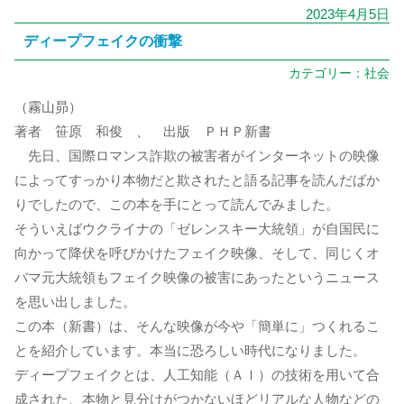
2023年4月5日
ディープフェイクの衝撃
カテゴリー：
社会
（霧山昴）
著者 笹原 和俊 、 出版 ＰＨＰ新書
先日、国際ロマンス詐欺の被害者がインターネットの映像
によってすっかり本物だと欺されたと語る記事を読んだばか
りでしたので、この本を手にとって読んでみました。
そういえばウクライナの「ゼレンスキー大統領」が自国民に
向かって降伏を呼びかけたフェイク映像、そして、同じくオ
バマ元大統領もフェイク映像の被害にあったというニュース
を思い出しました。
この本（新書）は、そんな映像が今や「簡単に」つくれるこ
とを紹介しています。本当に恐ろしい時代になりました。
ディープフェイクとは、人工知能（ＡＩ）の技術を用いて合
成された、本物と見分けがつかないほどリアルな人物などの