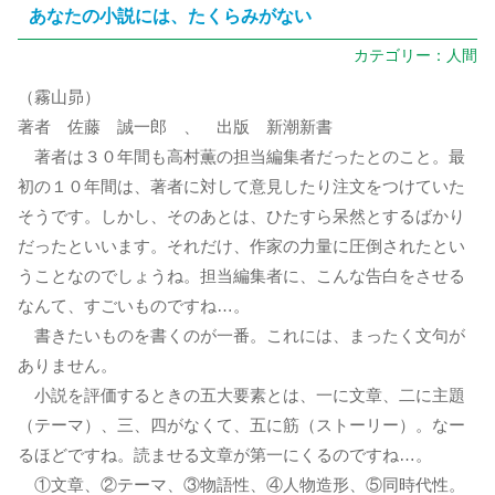
あなたの小説には、たくらみがない
カテゴリー：
人間
（霧山昴）
著者 佐藤 誠一郎 、 出版 新潮新書
著者は３０年間も高村薫の担当編集者だったとのこと。最
初の１０年間は、著者に対して意見したり注文をつけていた
そうです。しかし、そのあとは、ひたすら呆然とするばかり
だったといいます。それだけ、作家の力量に圧倒されたとい
うことなのでしょうね。担当編集者に、こんな告白をさせる
なんて、すごいものですね…。
書きたいものを書くのが一番。これには、まったく文句が
ありません。
小説を評価するときの五大要素とは、一に文章、二に主題
（テーマ）、三、四がなくて、五に筋（ストーリー）。なー
るほどですね。読ませる文章が第一にくるのですね…。
①文章、②テーマ、③物語性、④人物造形、⑤同時代性。