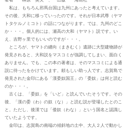
私は、もちろん邪馬台国は九州にあったと考えています。
その後、大和に移っていったのです。それが日本武尊（ヤマ
トタケルノミコト）の話につながります。では、九州のどこ
か・・・。個人的には、瀬高の大和（ヤマト）説です。い
え、吉野ヶ里でもいいのですが・・・。
ところが、ヤマトの纏向（まきむく）遺跡に大型建物跡が
発見されると、大和説をマスコミが強調してしまい、面白く
ありません。でも、この本の著者は、そのマスコミによる通
説に待ったをかけています。頼もしい助っ人です。志賀島で
発見された金印にある「漢委奴国王」の「委奴」は何と読む
のか・・・。
古くは、「委奴」を「いど」と読んでいたそうです。その
後、「漢の委（わ）の奴（な）」と読む説が登場したとのこ
と。ただし、後漢では「倭奴（わな）」という国名と認識し
ていたようです。
金印は、志賀島の南端の傾斜地の土中、大人２人で動かし