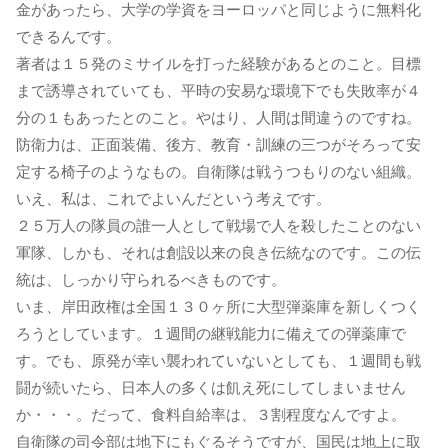
金があったら、大学の学資をヨーロッパと同じように無料化
できるんです。
著者は１５発のミサイルを打った経験があるとのこと。目標
まで誘導されていても、平時の安易な環境下でも失敗率が４
分の１もあったとのこと。やはり、人間は間違うのですね。
防衛力は、正面装備、後方、教育・訓練の三つがそろって安
定する椅子のようなもの。自衛隊は戦うつもりのない組織。
いえ、私は、これでよいんだという考えです。
２５万人の隊員の誰一人として戦場で人を殺したことのない
軍隊、しかも、それは創設以来の良き伝統なのです。この伝
統は、しっかり守られるべきものです。
いま、岸田政権は全国１３０ヶ所に大型弾薬庫を新しくつく
ろうとしています。１週間の継戦能力に備えての弾薬庫で
す。でも、原発が幸い襲われていないとしても、１週間も戦
闘が続いたら、日本人の多くは飢え死にしてしまいません
か・・・。だって、食料自給率は、３割程度なんですよ。
自衛隊の司令部は地下にもぐるそうですが、国民は地上に取