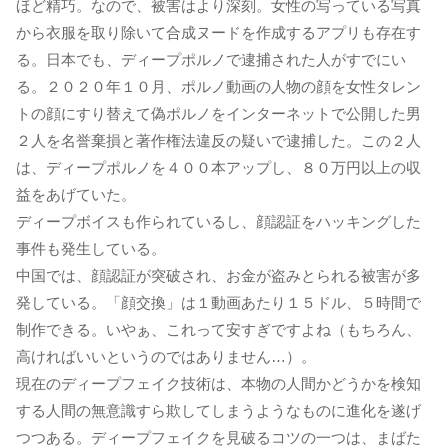
ほど精巧。なので、被害はより深刻。女性の写っている写真
から衣服を取り除いて合成ヌードを作成するアプリも存在す
る。日本でも、ディープポルノで逮捕された人がすでにい
る。２０２０年１０月、ポルノ動画の人物の顔を女性タレン
トの顔にすり替えて偽ポルノをインターネットで公開した男
２人を名誉棄損と著作権法違反の疑いで逮捕した。この２人
は、ディープポルノを４００本アップし、８０万円以上の収
益をあげていた。
ディープボイスも作られているし、顔認証をハッキングした
事件も発生している。
中国では、顔認証が突破され、お金が盗みとられる被害が多
発している。「顔交換」は１動画あたり１５ドル、５時間で
制作できる。いやぁ、これって安すぎですよね（もちろん、
高ければいいというのではありません…）。
現在のディープフェイク技術は、本物の人間かどうかを検知
する人間の無意識すら欺してしまうようなものに進化を遂げ
つつある。ディープフェイクを見破るコツの一つは、まばた