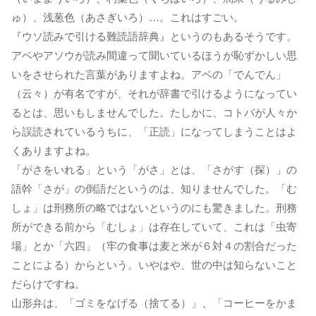
ゅ）、浅葱色（あさぎいろ）…。これはすごい。
『ウソ読みで引ける難読語辞典』というのもあるそうです。
アベやアソウが読み間違って聞いているほうが恥ずかしい思
いをさせられた言葉がありますよね。アベの「でんでん」
（云々）が有名ですが、それが辞書で引けるようになってい
るとは、思いもしませんでした。たしかに、コトバが人々か
ら誤読されているうちに、「正読」になってしまうことはよ
くありますよね。
「がさをいれる」という「がさ」とは、「さがす（探）」の
語幹「さが」の倒語だというのは、知りませんでした。「む
しょ」は刑務所の略ではないというのにも驚きました。刑務
所ができる前から「むしょ」は存在していて、これは「虫寄
場」とか「六四」（牢の食事は麦と米が６対４の割合だった
ことによる）からという。いやはや、世の中は知らないこと
だらけですね。
山形弁は、「ゴミをなげる（捨てる）」、「コーヒーをかま