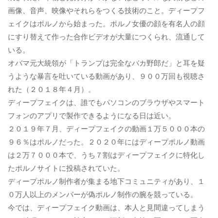
画像、音声、映像やそれらをつくる技術のこと。ディープフ
ェイクはポルノから始まった。ポルノ女優の顔を有名人の顔
にすり替えて作った合作ビデオが大量につくられ、流通して
いる。
オバマ元大統領が「トランプは完全なバカ野郎だ」と耳を疑
うような暴言を吐いている動画があり、９００万回も視聴さ
れた（２０１８年４月）。
ディープフェイクは、誰でもパソコンのブラウザやスマート
フォンのアプリで製作できるようになる日は近い。
２０１９年７月、ディープフェイクの動画１万５０００本の
９６％はポルノだった。２０２０年にはディープポルノ動画
は２万７０００本で、うち７割はディープフェイクに特化し
たポルノサイトに投稿されていた。
ディープポルノ制作者が集まる地下コミュニティがあり、１
０万人以上のメンバーが偽ポルノ制作の腕を競っている。
今では、ディープフェイク動画は、本人と見間違ってしまう