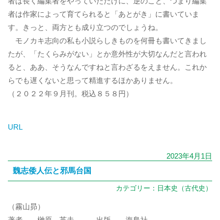
者は長く編集者をやっていただけに、逆のこと、つまり編集
者は作家によって育てられると「あとがき」に書いていま
す。きっと、両方とも成り立つのでしょうね。
モノカキ志向の私も小説らしきものを何冊も書いてきまし
たが、「たくらみがない」とか意外性が大切なんだと言われ
ると、ああ、そうなんですねと言わざるをえません。これか
らでも遅くないと思って精進するほかありません。
（２０２２年９月刊。税込８５８円）
URL
2023年4月1日
魏志倭人伝と邪馬台国
カテゴリー：
日本史（古代史）
（霧山昴）
著者 榊原 英夫 、 出版 海島社