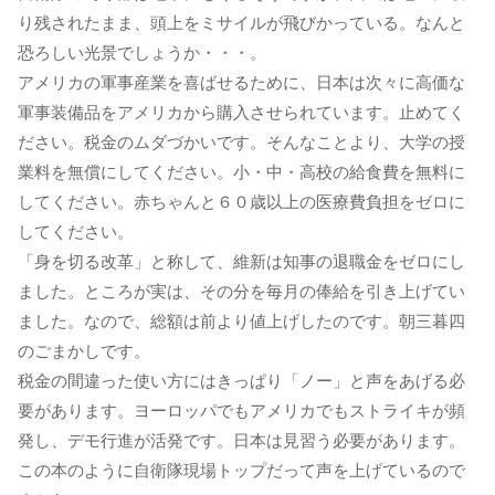
り残されたまま、頭上をミサイルが飛びかっている。なんと
恐ろしい光景でしょうか・・・。
アメリカの軍事産業を喜ばせるために、日本は次々に高価な
軍事装備品をアメリカから購入させられています。止めてく
ださい。税金のムダづかいです。そんなことより、大学の授
業料を無償にしてください。小・中・高校の給食費を無料に
してください。赤ちゃんと６０歳以上の医療費負担をゼロに
してください。
「身を切る改革」と称して、維新は知事の退職金をゼロにし
ました。ところが実は、その分を毎月の俸給を引き上げてい
ました。なので、総額は前より値上げしたのです。朝三暮四
のごまかしです。
税金の間違った使い方にはきっぱり「ノー」と声をあげる必
要があります。ヨーロッパでもアメリカでもストライキが頻
発し、デモ行進が活発です。日本は見習う必要があります。
この本のように自衛隊現場トップだって声を上げているので