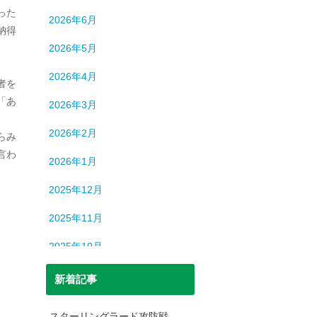
ロシア
13
った
2026年6月
中国
194
納得
2026年5月
中東
9
2026年4月
者を
中近東
9
「あ
2026年3月
人間
632
2026年2月
らみ
人間・脳
3
言わ
2026年1月
北朝鮮
1
。
2025年12月
司法
699
2025年11月
宇宙
93
2025年10月
恐竜
20
2025年9月
新着記事
日本史
69
2025年8月
日本史（中世）
40
スターリングラード攻防戦