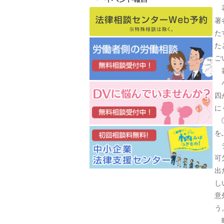
著
著
た
た
ご
書
小
四
に
①
を
テ
可
出
し
意
う
時