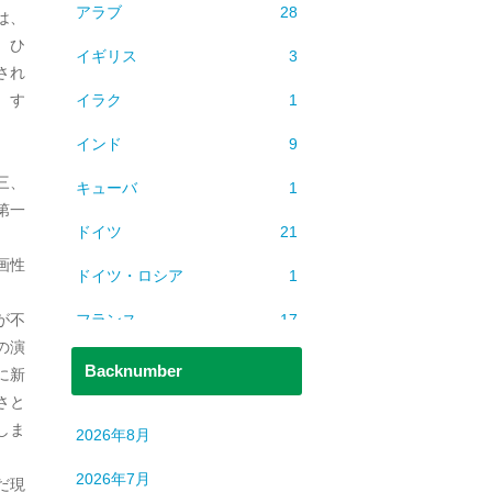
アラブ
28
は、
、ひ
イギリス
3
され
イラク
1
、す
インド
9
三、
キューバ
1
第一
ドイツ
21
画性
ドイツ・ロシア
1
フランス
17
が不
の演
ベトナム
2
Backnumber
に新
さと
ミャンマー
1
しま
2026年8月
ヨーロッパ
608
2026年7月
だ現