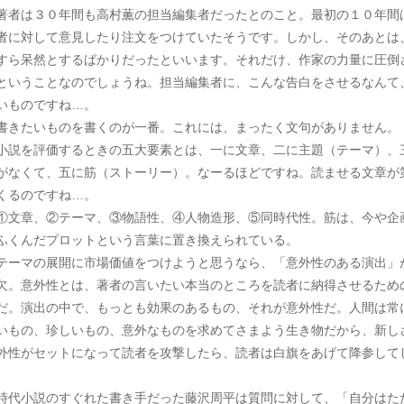
者は３０年間も高村薫の担当編集者だったとのこと。最初の１０年間
者に対して意見したり注文をつけていたそうです。しかし、そのあとは
すら呆然とするばかりだったといいます。それだけ、作家の力量に圧倒
ということなのでしょうね。担当編集者に、こんな告白をさせるなんて
いものですね…。
きたいものを書くのが一番。これには、まったく文句がありません。
説を評価するときの五大要素とは、一に文章、二に主題（テーマ）、
がなくて、五に筋（ストーリー）。なーるほどですね。読ませる文章が
くるのですね…。
文章、②テーマ、③物語性、④人物造形、⑤同時代性。筋は、今や企
ふくんだプロットという言葉に置き換えられている。
ーマの展開に市場価値をつけようと思うなら、「意外性のある演出」
欠。意外性とは、著者の言いたい本当のところを読者に納得させるため
だ。演出の中で、もっとも効果のあるもの、それが意外性だ。人間は常
いもの、珍しいもの、意外なものを求めてさまよう生き物だから、新し
外性がセットになって読者を攻撃したら、読者は白旗をあげて降参して
。
代小説のすぐれた書き手だった藤沢周平は質問に対して、「自分はた