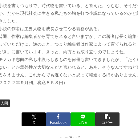
小説を書くつもりで、時代物を書いている」と答えた。うむむ、そうだ
か、だから現代社会に生きる私たちの胸を打つ小説になっているのかと
きました。
説の作者は主要人物を成長させてやる義務がある。
通、作家は編集者から育てられると言いますが、この著者は長く編集
っていただけに、逆のこと、つまり編集者は作家によって育てられると
がき」に書いています。きっと、両方とも成り立つのでしょうね。
ノカキ志向の私も小説らしきものを何冊も書いてきましたが、「たく
ない」とか意外性が大切なんだと言われると、ああ、そうなんですねと
るをえません。これからでも遅くないと思って精進するほかありません
２０２２年９月刊。税込８５８円）
人間
X
Facebook
LINE
コピー
シェアする