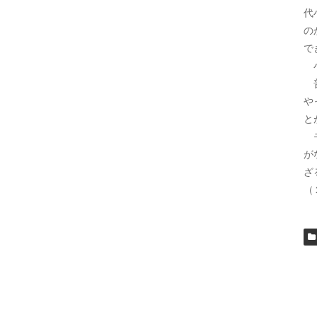
代
の
で
小
普
や
と
モ
が
ざ
（