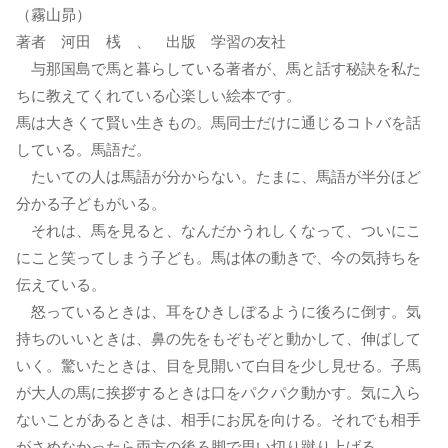
（霧山昴）
著者 河田 桟 、 出版 学習の友社
与那国島で馬と暮らしている著者が、馬と話す秘訣を私た
ちに教えてくれている心楽しい絵本です。
馬は大きくて賢い生きもの。馬同士だけに通じるコトバを話
している。馬語だ。
たいての人は馬語が分からない。たまに、馬語が半分ほど
分かる子どもがいる。
それは、馬を見ると、なんだかうれしくなって、ついにこ
にこと笑ってしまう子ども。馬は体の動きで、今の気持ちを
伝えている。
怒っているときは、耳をひきしぼるように後ろに倒す。気
持ちのいいときは、鼻の先をもぞもぞと動かして、伸ばして
いく。驚いたときは、目を見開いて白目を少し見せる。子馬
が大人の馬に挨拶するときは口をパクパク動かす。気に入ら
ないことがあるときは、相手にお尻を向ける。それでも相手
がさめなかったら両方の後ろ脚で思い切り蹴り上げる。