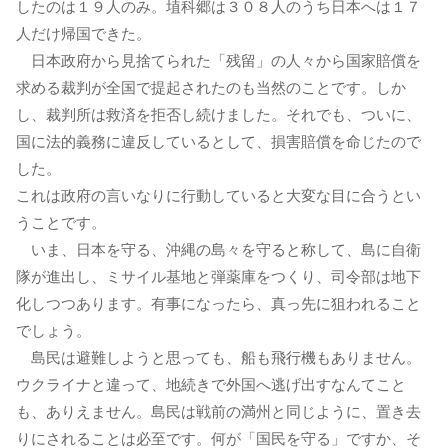
したのは１９人のみ。埴科郷は３０８人のうち日本へは１７
人だけ帰国できた。
日本政府から見捨てられた「残留」の人々から国家賠償を
求める裁判が全国で提起されたのも当然のことです。しか
し、裁判所は救済を拒否し続けました。それでも、ついに、
国に法的義務に違反しているとして、損害賠償を命じたので
した。
これは政府の言いなりに行動していると大変な目に合うとい
うことです。
いま、日本を守る、沖縄の島々を守ると称して、島に自衛
隊が進出し、ミサイル基地と弾薬庫をつくり、司令部は地下
化しつつあります。有事になったら、真っ先に狙われること
でしょう。
島民は避難しようと思っても、船も飛行機もありません。
ウクライナと違って、地続きで外国へ逃げ出すなんてこと
も、ありえません。島民は戦前の満州と同じように、置き去
りにされることは必至です。何が「国民を守る」ですか、そ