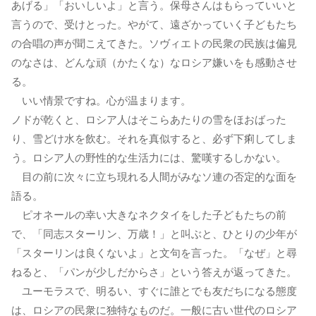
あげる」「おいしいよ」と言う。保母さんはもらっていいと
言うので、受けとった。やがて、遠ざかっていく子どもたち
の合唱の声が聞こえてきた。ソヴィエトの民衆の民族は偏見
のなさは、どんな頑（かたくな）なロシア嫌いをも感動させ
る。
いい情景ですね。心が温まります。
ノドが乾くと、ロシア人はそこらあたりの雪をほおばった
り、雪どけ水を飲む。それを真似すると、必ず下痢してしま
う。ロシア人の野性的な生活力には、驚嘆するしかない。
目の前に次々に立ち現れる人間がみなソ連の否定的な面を
語る。
ピオネールの幸い大きなネクタイをした子どもたちの前
で、「同志スターリン、万歳！」と叫ぶと、ひとりの少年が
「スターリンは良くないよ」と文句を言った。「なぜ」と尋
ねると、「パンが少しだからさ」という答えが返ってきた。
ユーモラスで、明るい、すぐに誰とでも友だちになる態度
は、ロシアの民衆に独特なものだ。一般に古い世代のロシア