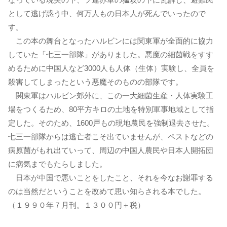
として逃げ惑う中、何万人もの日本人が死んでいったので
す。
この本の舞台となったハルビンには関東軍が全面的に協力
していた「七三一部隊」がありました。悪魔の細菌戦をすす
めるために中国人など3000人も人体（生体）実験し、全員を
殺害してしまったという悪魔そのものの部隊です。
関東軍はハルビン郊外に、この一大細菌生産・人体実験工
場をつくるため、80平方キロの土地を特別軍事地域として指
定した。そのため、1600戸もの現地農民を強制退去させた。
七三一部隊からは逃亡者こそ出ていませんが、ペストなどの
病原菌がもれ出ていって、周辺の中国人農民や日本人開拓団
に病気までもたらしました。
日本が中国で悪いことをしたこと、それを今なお謝罪する
のは当然だということを改めて思い知らされる本でした。
（１９９０年７月刊。１３００円＋税）