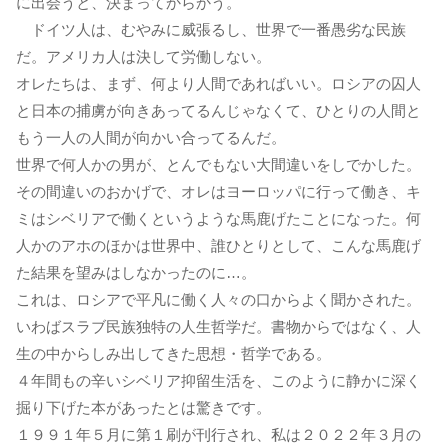
に出会うと、決まってからかう。
ドイツ人は、むやみに威張るし、世界で一番愚劣な民族
だ。アメリカ人は決して労働しない。
オレたちは、まず、何より人間であればいい。ロシアの囚人
と日本の捕虜が向きあってるんじゃなくて、ひとりの人間と
もう一人の人間が向かい合ってるんだ。
世界で何人かの男が、とんでもない大間違いをしでかした。
その間違いのおかげで、オレはヨーロッパに行って働き、キ
ミはシベリアで働くというような馬鹿げたことになった。何
人かのアホのほかは世界中、誰ひとりとして、こんな馬鹿げ
た結果を望みはしなかったのに…。
これは、ロシアで平凡に働く人々の口からよく聞かされた。
いわばスラブ民族独特の人生哲学だ。書物からではなく、人
生の中からしみ出してきた思想・哲学である。
４年間もの辛いシベリア抑留生活を、このように静かに深く
掘り下げた本があったとは驚きです。
１９９１年５月に第１刷が刊行され、私は２０２２年３月の