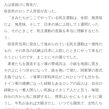
人は底抜けに善良だ。
収容所のロシア人所長が言った。
「きみたちがここでやっている民主運動は、全部、無意味
だよ、無意味。そして、日本の港に上陸して１週間たった
ら、そのときこそ、民主運動の意義を本当に理解するだろ
う」
収容所当局に迎合して進められている民主運動は一過性の
もの、その本当の試練は日本に上陸したときにやって来るだ
ろうというのです。まことにその通りでした。
著者たちを護送するソ連の警戒兵は、小銃を地面に置き、
その上にうつ伏せになって、銃を抱いて寝た。関東軍の形式
主義ではなく、ソ連軍の実戦本位がこれひとつでも分かる。
ドイツ軍の捕虜になった経験もあるロシアの囚人は、自分の
経験から一番人間らしい民族はイタリア人だと言う。毎朝、
自分の方から先に挨拶するし、煙草はいかにもうまそうに吸
うし、牛乳があれば大騒ぎだし、いつでも陽気で、女性たち