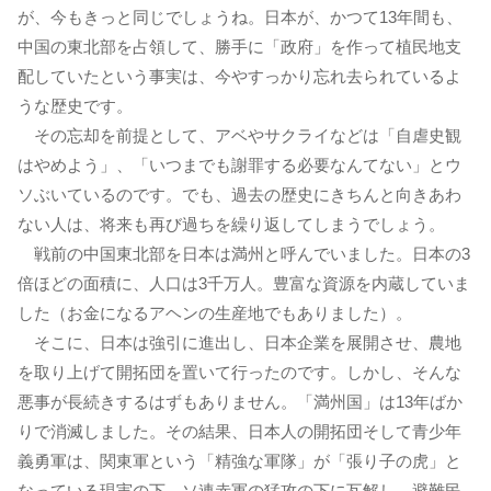
が、今もきっと同じでしょうね。日本が、かつて13年間も、
中国の東北部を占領して、勝手に「政府」を作って植民地支
配していたという事実は、今やすっかり忘れ去られているよ
うな歴史です。
その忘却を前提として、アベやサクライなどは「自虐史観
はやめよう」、「いつまでも謝罪する必要なんてない」とウ
ソぶいているのです。でも、過去の歴史にきちんと向きあわ
ない人は、将来も再び過ちを繰り返してしまうでしょう。
戦前の中国東北部を日本は満州と呼んでいました。日本の3
倍ほどの面積に、人口は3千万人。豊富な資源を内蔵していま
した（お金になるアヘンの生産地でもありました）。
そこに、日本は強引に進出し、日本企業を展開させ、農地
を取り上げて開拓団を置いて行ったのです。しかし、そんな
悪事が長続きするはずもありません。「満州国」は13年ばか
りで消滅しました。その結果、日本人の開拓団そして青少年
義勇軍は、関東軍という「精強な軍隊」が「張り子の虎」と
なっている現実の下、ソ連赤軍の猛攻の下に瓦解し、避難民