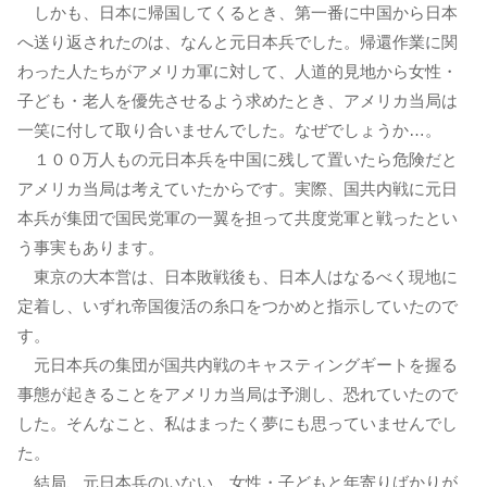
しかも、日本に帰国してくるとき、第一番に中国から日本
へ送り返されたのは、なんと元日本兵でした。帰還作業に関
わった人たちがアメリカ軍に対して、人道的見地から女性・
子ども・老人を優先させるよう求めたとき、アメリカ当局は
一笑に付して取り合いませんでした。なぜでしょうか…。
１００万人もの元日本兵を中国に残して置いたら危険だと
アメリカ当局は考えていたからです。実際、国共内戦に元日
本兵が集団で国民党軍の一翼を担って共度党軍と戦ったとい
う事実もあります。
東京の大本営は、日本敗戦後も、日本人はなるべく現地に
定着し、いずれ帝国復活の糸口をつかめと指示していたので
す。
元日本兵の集団が国共内戦のキャスティングギートを握る
事態が起きることをアメリカ当局は予測し、恐れていたので
した。そんなこと、私はまったく夢にも思っていませんでし
た。
結局、元日本兵のいない、女性・子どもと年寄りばかりが