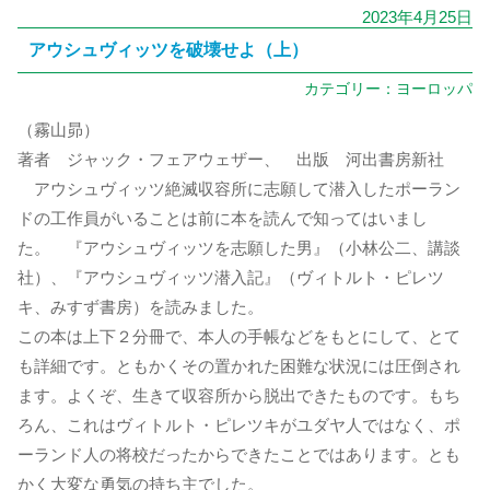
2023年4月25日
アウシュヴィッツを破壊せよ（上）
カテゴリー：
ヨーロッパ
（霧山昴）
著者 ジャック・フェアウェザー、 出版 河出書房新社
アウシュヴィッツ絶滅収容所に志願して潜入したポーラン
ドの工作員がいることは前に本を読んで知ってはいまし
た。 『アウシュヴィッツを志願した男』（小林公二、講談
社）、『アウシュヴィッツ潜入記』（ヴィトルト・ピレツ
キ、みすず書房）を読みました。
この本は上下２分冊で、本人の手帳などをもとにして、とて
も詳細です。ともかくその置かれた困難な状況には圧倒され
ます。よくぞ、生きて収容所から脱出できたものです。もち
ろん、これはヴィトルト・ピレツキがユダヤ人ではなく、ポ
ーランド人の将校だったからできたことではあります。とも
かく大変な勇気の持ち主でした。