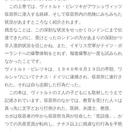
この上巻では、ヴィトルト・ピレツキがアウシュヴィッツ
収容所に潜入する経緯、そして収容所内の危険にみちみちた
状況があますところなく紹介されます。
残念なことは、この深刻な状況をせっかくロンドンにまで伝
達できたのに、受けとったロンドンの方があまりの深刻かつ
非人道的状況を信じかね、また、イギリス空軍がドイツ・ポ
ーランドへの爆撃体制をとれず、報復爆撃が一度も試みられ
なかったことです。
ヴィトルト・ピレツキは、１９４０年９月１９日の早朝、ワ
ルシャワにいてナチス・ドイツに逮捕され、収容所に連行さ
れた。それは自ら志願した行為だった。
この本は、ヴィトルトの２人の子どもにも取材したうえで
記述されています。収容所のなかでは、教育を受けた人々は
真っ先に文字どおり打倒された。医師、弁護士、教授。
カポは収容者の中から収容所当局が任命した「世話係」。か
つての共産党員が転向し、ナチス以上に残虐な行行為を平然