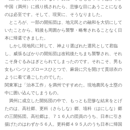
中国（満州）に残り残されたら、悲惨な目にあうことになる
のは必至です。そして、現実に、そうなりました。
ところが、一部の開拓団は、地元民との融和を大切にして
いたことから、戦後も周囲から襲撃・略奪されることなく日
本に帰還できました。
しかし現地民に対して、神より選ばれた選民として君臨
し、威張るばかりの開拓団は改戦後たちまち襲撃され、それ
こそ身ぐるみはぎとられてしまったのです。それこそ、男も
女もパンツとズロースひとつで、麻袋に穴を開けて貫頭衣の
ように着て過ごしたのでした。
関東軍は「治本工作」を満州ですすめた。現地農民を土塁の
中に囲い込んでしまうもの。
満州に成立した開拓団の中で、もっとも悲惨な結末をとげ
たのは、高社郷、更科（さらしな）郷、埴科（はにしな）郷
の三開拓団。高社郷は、７１６人の団員のうち、日本に引き
揚げたのはわずか５６人。更科郷４９５人のうち日本に帰国