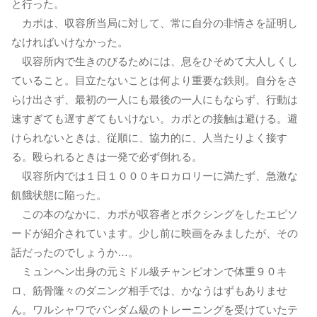
と行った。
カポは、収容所当局に対して、常に自分の非情さを証明し
なければいけなかった。
収容所内で生きのびるためには、息をひそめて大人しくし
ていること。目立たないことは何より重要な鉄則。自分をさ
らけ出さず、最初の一人にも最後の一人にもならず、行動は
速すぎても遅すぎてもいけない。カポとの接触は避ける。避
けられないときは、従順に、協力的に、人当たりよく接す
る。殴られるときは一発で必ず倒れる。
収容所内では１日１０００キロカロリーに満たず、急激な
飢餓状態に陥った。
この本のなかに、カポが収容者とボクシングをしたエピソ
ードが紹介されています。少し前に映画をみましたが、その
話だったのでしょうか…。
ミュンヘン出身の元ミドル級チャンピオンで体重９０キ
ロ、筋骨隆々のダニング相手では、かなうはずもありませ
ん。ワルシャワでバンダム級のトレーニングを受けていたテ