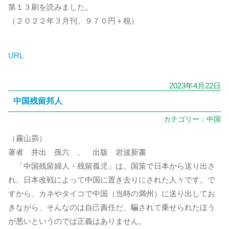
第１３刷を読みました。
（２０２２年３月刊。９７０円＋税）
URL
2023年4月22日
中国残留邦人
カテゴリー：
中国
（霧山昴）
著者 井出 孫六 、 出版 岩波新書
「中国残留婦人・残留孤児」は、国策で日本から送り出さ
れ、日本改戦によって中国に置き去りにされた人々です。で
すから、カネやタイコで中国（当時の満州）に送り出してお
きながら、そんなのは自己責任だ、騙されて乗せられたほう
が悪いというのでは正義はありません。