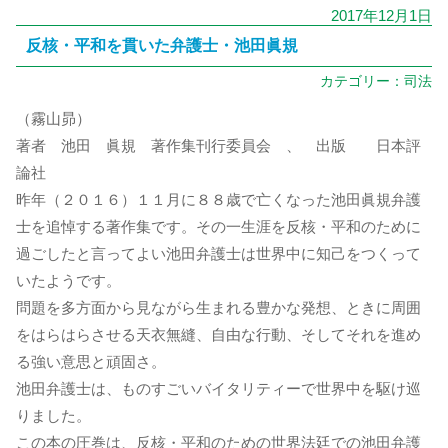
2017年12月1日
反核・平和を貫いた弁護士・池田眞規
カテゴリー：
司法
（霧山昴）
著者 池田 眞規 著作集刊行委員会 、 出版 日本評
論社
昨年（２０１６）１１月に８８歳で亡くなった池田眞規弁護
士を追悼する著作集です。その一生涯を反核・平和のために
過ごしたと言ってよい池田弁護士は世界中に知己をつくって
いたようです。
問題を多方面から見ながら生まれる豊かな発想、ときに周囲
をはらはらさせる天衣無縫、自由な行動、そしてそれを進め
る強い意思と頑固さ。
池田弁護士は、ものすごいバイタリティーで世界中を駆け巡
りました。
この本の圧巻は、反核・平和のための世界法廷での池田弁護