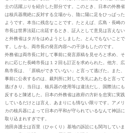
士の活躍ぶりを紹介した部分です。このとき、日本の外務省
は核兵器廃絶に反対する立場から、陰に陽に足をひっぱった
ようです。本当に残念なことです。たとえば、広島・長崎の
市長は世界法廷に出廷するとき、証人として意見は言えない
と外務省はタガをはめようとしました。とんでもないことで
す。しかも、両市長の発言内容への干渉もしたのです。
外務省は両市長に対して事前に発言原稿を見せろと求め、そ
れに応じた長崎市長は１２回も訂正を求められた。他方、広
島市長は、「原稿ができていない」と言って逃げた。また、
事前に公表するのは、裁判所に対して失礼にあたると言って
逃げきり、当日は、核兵器の使用等は違法だし、国際法にも
反すると陳述した。日本の外務省は政府の方針を忠実に実践
しているだけとは言え、あまりにも情ない限りです。アメリ
カの核兵器によって日本の平和が守られているなんて神話に
取り込まれすぎです。
池田弁護士は百里（ひゃくり）基地の訴訟にも関与していま