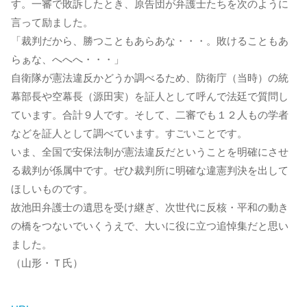
す。一審で敗訴したとき、原告団が弁護士たちを次のように
言って励ました。
「裁判だから、勝つこともあらあな・・・。敗けることもあ
らぁな、へへへ・・・」
自衛隊が憲法違反かどうか調べるため、防衛庁（当時）の統
幕部長や空幕長（源田実）を証人として呼んで法廷で質問し
ています。合計９人です。そして、二審でも１２人もの学者
などを証人として調べています。すごいことです。
いま、全国で安保法制が憲法違反だということを明確にさせ
る裁判が係属中です。ぜひ裁判所に明確な違憲判決を出して
ほしいものです。
故池田弁護士の遺思を受け継ぎ、次世代に反核・平和の動き
の橋をつないでいくうえで、大いに役に立つ追悼集だと思い
ました。
（山形・Ｔ氏）