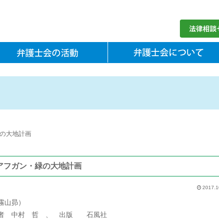
の大地計画
アフガン・緑の大地計画
2017.1
霧山昴）
者 中村 哲 、 出版 石風社