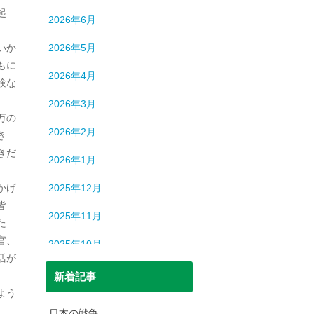
ロシア
12
起
2026年6月
中国
194
いか
2026年5月
中東
9
もに
2026年4月
験な
中近東
9
2026年3月
人間
632
万の
2026年2月
き
人間・脳
3
きだ
2026年1月
北朝鮮
1
かげ
2025年12月
司法
699
皆
2025年11月
た
宇宙
93
官、
2025年10月
恐竜
20
活が
2025年9月
新着記事
日本史
69
よう
2025年8月
日本史（中世）
40
日本の戦争