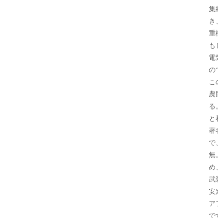
集
き
重
も
電
の
こ
農
る
と
著
で
無
め
武
安
ア
で