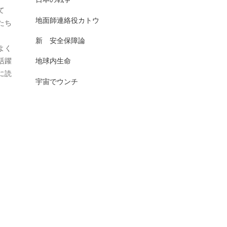
て
2025年7月
日本史（古代）
13
地面師連絡役カトウ
たち
2025年6月
日本史（古代史）
83
新 安全保障論
よく
2025年5月
日本史（大正）
1
活躍
地球内生命
2025年4月
に読
日本史（奈良）
7
宇宙でウンチ
2025年3月
日本史（室町）
10
2025年2月
日本史（平安）
61
2025年1月
日本史（戦前・戦中）
201
2024年12月
日本史（戦前）
93
2024年11月
日本史（戦国）
157
2024年10月
日本史（戦後）
167
2024年9月
日本史(明治)
111