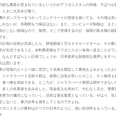
約的な農業が営まれているというのがアフガニスタンの特徴。干ばつが
、ときに大洪水が襲う。
機やダンプカーをつかってコンクリートの突堤を築いても、その場は良
しれないが、長期間もつ保証はない。また、コンピュータ制御は、まと
気がこない地域なので、無理。そこで登場するのが、福岡の取水堰の経
です。
の計画の全部が完成したら、耕地面積１万６５００ヘクタール、６０数
民が生活できるうえ、余剰農産物をアフガニスタン各地へ送ることがで
。なんとすばらしい計画でしょうか。日本政府も財政的な後押しをすべ
私は思います。
者が現地の人々と一緒に苦労して水路を開設して農地をよみがえったお
、ジャララバード北部４郡は、抜群に治安が良いとのこと。ケシ栽培も
。食べ物を自給できる。ところが、ジャララバード南部は耕作できない
、多くの失業者を生み出した。現金収入を求めて、やむなく兵士、警察
装勢力の傭兵になっていく。治安は過去最悪となっている。やはり、生
定しないと、暴力抗争も発生してくるのですよね。
フガニスタンの農村はかつての日本のように、強い自治性をもっている
す。