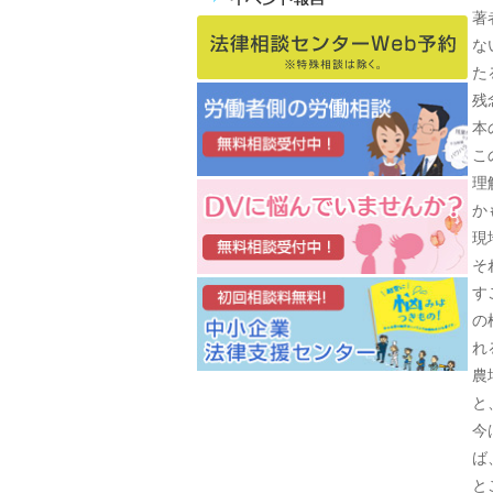
著
な
た
残
本
こ
理
か
現
そ
す
の
れ
農
と
今
ば
と