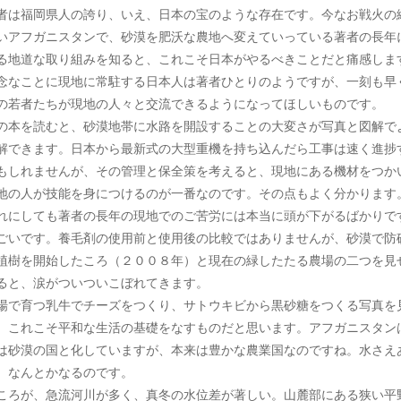
者は福岡県人の誇り、いえ、日本の宝のような存在です。今なお戦火の
いアフガニスタンで、砂漠を肥沃な農地へ変えていっている著者の長年
る地道な取り組みを知ると、これこそ日本がやるべきことだと痛感しま
念なことに現地に常駐する日本人は著者ひとりのようですが、一刻も早
の若者たちが現地の人々と交流できるようになってほしいものです。
の本を読むと、砂漠地帯に水路を開設することの大変さが写真と図解で
解できます。日本から最新式の大型重機を持ち込んだら工事は速く進捗
もしれませんが、その管理と保全策を考えると、現地にある機材をつか
地の人が技能を身につけるのが一番なのです。その点もよく分かります
れにしても著者の長年の現地でのご苦労には本当に頭が下がるばかりで
ごいです。養毛剤の使用前と使用後の比較ではありませんが、砂漠で防
植樹を開始したころ（２００８年）と現在の緑したたる農場の二つを見
ると、涙がついついこぼれてきます。
場で育つ乳牛でチーズをつくり、サトウキビから黒砂糖をつくる写真を
、これこそ平和な生活の基礎をなすものだと思います。アフガニスタン
は砂漠の国と化していますが、本来は豊かな農業国なのですね。水さえ
、なんとかなるのです。
ころが、急流河川が多く、真冬の水位差が著しい。山麓部にある狭い平