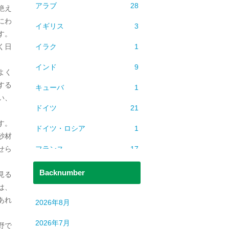
アラブ
28
絶え
にわ
イギリス
3
す。
イラク
1
く日
インド
9
よく
する
キューバ
1
い、
ドイツ
21
。
す。
ドイツ・ロシア
1
砂材
フランス
17
せら
ベトナム
2
Backnumber
見る
は、
ミャンマー
1
あれ
2026年8月
ヨーロッパ
608
2026年7月
野で