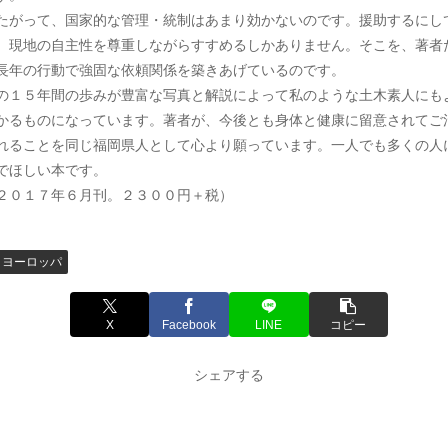
たがって、国家的な管理・統制はあまり効かないのです。援助するにし
、現地の自主性を尊重しながらすすめるしかありません。そこを、著者
長年の行動で強固な依頼関係を築きあげているのです。
の１５年間の歩みが豊富な写真と解説によって私のような土木素人にも
かるものになっています。著者が、今後とも身体と健康に留意されてご
れることを同じ福岡県人として心より願っています。一人でも多くの人
でほしい本です。
２０１７年６月刊。２３００円＋税）
ヨーロッパ
X
Facebook
LINE
コピー
シェアする