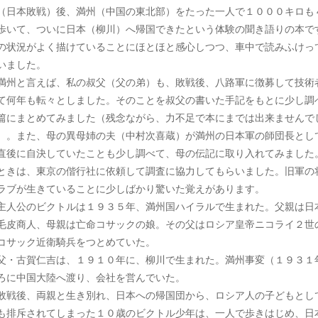
（日本敗戦）後、満州（中国の東北部）をたった一人で１０００キロも
歩いて、ついに日本（柳川）へ帰国できたという体験の聞き語りの本で
の状況がよく描けていることにほとほと感心しつつ、車中で読みふけっ
いました。
州と言えば、私の叔父（父の弟）も、敗戦後、八路軍に徴募して技術
て何年も転々としました。そのことを叔父の書いた手記をもとに少し調
篇にまとめてみました（残念ながら、力不足で本にまでは出来ませんで
）。また、母の異母姉の夫（中村次喜蔵）が満州の日本軍の師団長とし
直後に自決していたことも少し調べて、母の伝記に取り入れてみました
ときは、東京の偕行社に依頼して調査に協力してもらいました。旧軍の
ラブが生きていることに少しばかり驚いた覚えがあります。
人公のビクトルは１９３５年、満州国ハイラルで生まれた。父親は日
毛皮商人、母親は亡命コサックの娘。その父はロシア皇帝ニコライ２世
コサック近衛騎兵をつとめていた。
・古賀仁吉は、１９１０年に、柳川で生まれた。満州事変（１９３１
ろに中国大陸へ渡り、会社を営んでいた。
戦後、両親と生き別れ、日本への帰国団から、ロシア人の子どもとし
も排斥されてしまった１０歳のビクトル少年は、一人で歩きはじめ、日