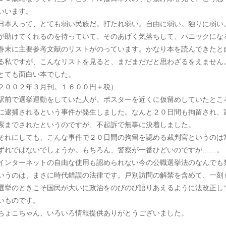
いいます。
本人って、とても弱い民族だ。打たれ弱い。自由に弱い。独りに弱い
が助けてくれるのを待っていて、そのあげく気落ちして、パニックにな
末に主要参考文献のリストがのっています。かなり本を読んできたと
る私ですが、こんなリストを見ると、まだまだだと思わざるをえません
ても面白い本でした。
２００２年３月刊。１６００円＋税）
前で選挙運動をしていた人が、ポスターを近くに仮留めしていたとこ
に逮捕されるという事件が発生しました。なんと２０日間も拘留され、
索までされたというのですが、不起訴で無事に決着しました。
れにしても、こんな事件で２０日間の拘留を認める裁判官というのは
ずれではないでしょうか。もちろん、警察が一番ひどいのですが……。
ンターネットの自由な使用も認められない今の公職選挙法のなんでも
いうのは、まさに時代錯誤の法律です。戸別訪問の解禁を含めて、一刻
選挙のときこそ国民が大いに政治をのびのび語りあえるように法改正し
いものです。
ょこちゃん、いろいろ情報提供ありがとうございました。