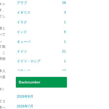
アラブ
28
４ヶ
す。
イギリス
3
てし
イラク
1
者と
インド
9
べて
し
キューバ
1
て敗
ドイツ
21
。こ
将校
ドイツ・ロシア
1
フランス
17
本人
の直
ベトナム
2
Backnumber
年）
ミャンマー
1
2026年8月
ヨーロッパ
608
て２
2026年7月
本へ