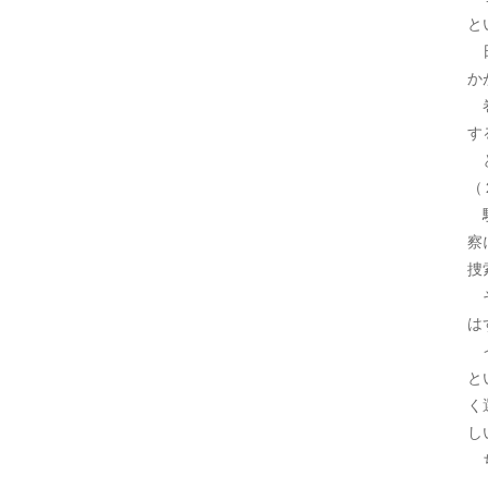
と
日
か
巻
す
と
（
駅
察
捜
そ
は
イ
と
く
し
ち