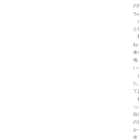
の
ち
左
と
野
ね
体
地
い
だ
た
て
夜
っ
自
の
か
音