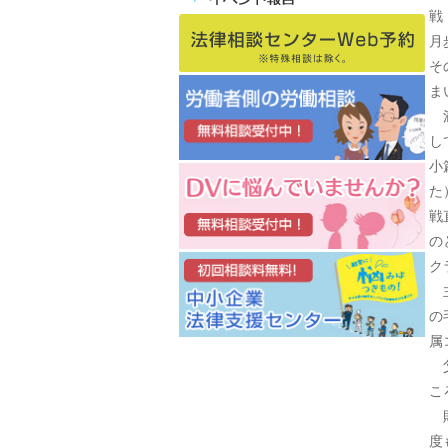
戦
月
そ
ま
満
し
小
た
戦
の
ク
主
の
属
父
こ
敗
度