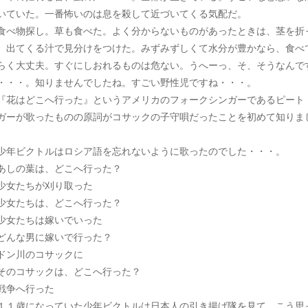
いていた。一番怖いのは息を殺して近づいてくる気配だ。
べ物探し。草も食べた。よく分からないものがあったときは、茎を折
、出てくる汁で見分けをつけた。みずみずしくて水分が豊かなら、食べ
らく大丈夫。すぐにしおれるものは危ない。うへーっ、そ、そうなんで
・・・。知りませんでしたね。すごい野性児ですね・・・。
花はどこへ行った』というアメリカのフォークシンガーであるピート
ガーが歌ったものの原詞がコサックの子守唄だったことを初めて知りま
。
年ビクトルはロシア語を忘れないように歌ったのでした・・・。
しの葉は、どこへ行った？
女たちが刈り取った
女たちは、どこへ行った？
女たちは嫁いでいった
んな男に嫁いで行った？
ン川のコサックに
のコサックは、どこへ行った？
争へ行った
１歳になっていた少年ビクトルは日本人の引き揚げ隊を見て、こう思