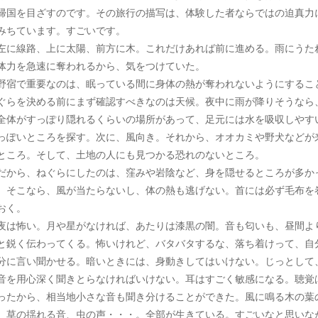
帰国を目ざすのです。その旅行の描写は、体験した者ならではの迫真力
みちています。すごいです。
に線路、上に太陽、前方に木。これだけあれば前に進める。雨にうた
体力を急速に奪われるから、気をつけていた。
宿で重要なのは、眠っている間に身体の熱が奪われないようにするこ
ぐらを決める前にまず確認すべきなのは天候。夜中に雨が降りそうなら
全体がすっぽり隠れるくらいの場所があって、足元には水を吸収しやす
っぽいところを探す。次に、風向き。それから、オオカミや野犬などが
ところ。そして、土地の人にも見つかる恐れのないところ。
から、ねぐらにしたのは、窪みや岩陰など、身を隠せるところが多か
。そこなら、風が当たらないし、体の熱も逃げない。首には必ず毛布を
おく。
は怖い。月や星がなければ、あたりは漆黒の闇。音も匂いも、昼間よ
と鋭く伝わってくる。怖いけれど、バタバタするな、落ち着けって、自
分に言い聞かせる。暗いときには、身動きしてはいけない。じっとして
音を用心深く聞きとらなければいけない。耳はすごく敏感になる。聴覚
ったから、相当地小さな音も聞き分けることができた。風に鳴る木の葉
、草の揺れる音、虫の声・・・。全部が生きている。すごいなと思いな