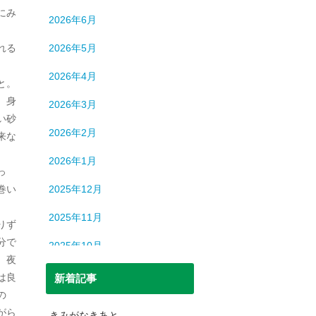
ロシア
13
にみ
2026年6月
中国
194
れる
2026年5月
中東
9
2026年4月
と。
中近東
9
、身
2026年3月
人間
632
い砂
2026年2月
来な
人間・脳
3
2026年1月
北朝鮮
1
っ
巻い
2025年12月
司法
699
2025年11月
りず
宇宙
93
分で
2025年10月
恐竜
20
、夜
2025年9月
は良
新着記事
日本史
69
の
2025年8月
日本史（中世）
40
がら
きみがなきあと