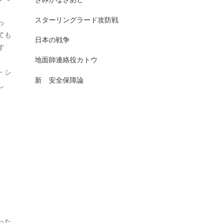
2025年7月
日本史（古代）
13
スターリングラード攻防戦
っ
2025年6月
ても
日本史（古代史）
83
日本の戦争
す
2025年5月
日本史（大正）
1
地面師連絡役カトウ
2025年4月
・シ
日本史（奈良）
7
新 安全保障論
し
2025年3月
日本史（室町）
10
2025年2月
日本史（平安）
61
2025年1月
日本史（戦前・戦中）
201
2024年12月
日本史（戦前）
93
2024年11月
日本史（戦国）
157
2024年10月
日本史（戦後）
167
2024年9月
日本史(明治)
111
った