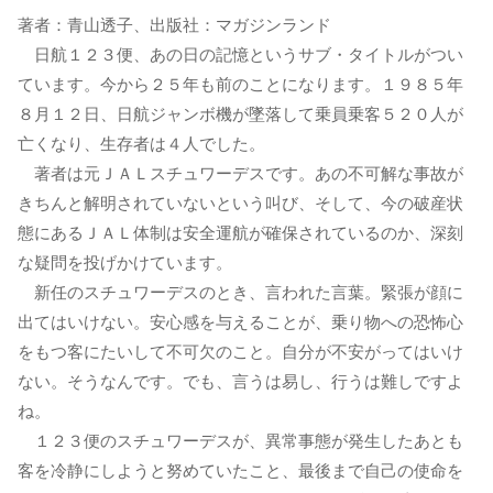
著者：青山透子、出版社：マガジンランド
日航１２３便、あの日の記憶というサブ・タイトルがつい
ています。今から２５年も前のことになります。１９８５年
８月１２日、日航ジャンボ機が墜落して乗員乗客５２０人が
亡くなり、生存者は４人でした。
著者は元ＪＡＬスチュワーデスです。あの不可解な事故が
きちんと解明されていないという叫び、そして、今の破産状
態にあるＪＡＬ体制は安全運航が確保されているのか、深刻
な疑問を投げかけています。
新任のスチュワーデスのとき、言われた言葉。緊張が顔に
出てはいけない。安心感を与えることが、乗り物への恐怖心
をもつ客にたいして不可欠のこと。自分が不安がってはいけ
ない。そうなんです。でも、言うは易し、行うは難しですよ
ね。
１２３便のスチュワーデスが、異常事態が発生したあとも
客を冷静にしようと努めていたこと、最後まで自己の使命を