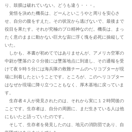
り、鼓膜は破れていない。どうも違う・・・。
覚悟を決めた機長は、どーんといこうやと周りを安心さ
せ、自分の腹をすえた。その状況から逃げないで、最後まで
役目を果たす。それが究極のプロ精神なのだ。機長は、まっ
たく意のままに動かない巨大な宙に浮く塊を必死に操縦して
いた。
しかも、本書が初めてではありませんが、アメリカ空軍の
中尉が墜落の２０分後には墜落地点に到達し、その通報を受
けて夜９時５分には海兵隊の救難チームのヘリコプターが現
場に到着したということです。ところが、このヘリコプター
はなぜか現場に降り立つこともなく、厚木基地に戻っていま
す。
生存者４人が発見されたのは、それから実に１２時間後の
ことです。生存者は、自分の周囲に、まだ生きている人は他
にもいたと語っていたのです。
そして、生存者を発見したのは、地元の消防団であり、自