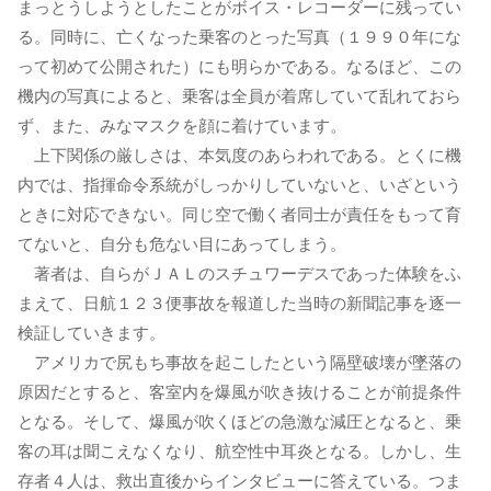
まっとうしようとしたことがボイス・レコーダーに残ってい
る。同時に、亡くなった乗客のとった写真（１９９０年にな
って初めて公開された）にも明らかである。なるほど、この
機内の写真によると、乗客は全員が着席していて乱れておら
ず、また、みなマスクを顔に着けています。
上下関係の厳しさは、本気度のあらわれである。とくに機
内では、指揮命令系統がしっかりしていないと、いざという
ときに対応できない。同じ空で働く者同士が責任をもって育
てないと、自分も危ない目にあってしまう。
著者は、自らがＪＡＬのスチュワーデスであった体験をふ
まえて、日航１２３便事故を報道した当時の新聞記事を逐一
検証していきます。
アメリカで尻もち事故を起こしたという隔壁破壊が墜落の
原因だとすると、客室内を爆風が吹き抜けることが前提条件
となる。そして、爆風が吹くほどの急激な減圧となると、乗
客の耳は聞こえなくなり、航空性中耳炎となる。しかし、生
存者４人は、救出直後からインタビューに答えている。つま