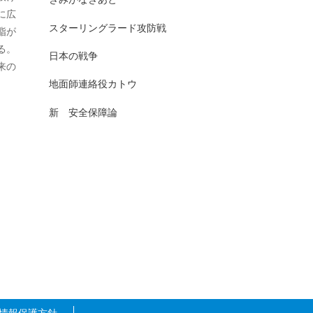
に広
2025年7月
日本史（古代）
13
スターリングラード攻防戦
脂が
2025年6月
る。
日本史（古代史）
83
日本の戦争
来の
2025年5月
日本史（大正）
1
地面師連絡役カトウ
2025年4月
日本史（奈良）
7
新 安全保障論
2025年3月
日本史（室町）
10
2025年2月
日本史（平安）
61
2025年1月
日本史（戦前・戦中）
201
2024年12月
日本史（戦前）
93
2024年11月
日本史（戦国）
157
2024年10月
日本史（戦後）
167
2024年9月
日本史(明治)
111