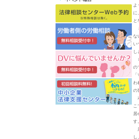
よ
に
と
ミ
な
い
し
８
の
「
わ
の
本
こ
居
す
店
し