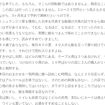
うな本でした。もちろん、そこらの回転鮨ではありませんよ。残念なこ
、この店には行ったことがありません。1コース３万円という高さもさ
ながら、3ヶ月先まで予約で満杯だというのです。
シュラン三ツ星を獲得した日本を代表する鮨屋の大将の話ですから面
いはずがありません。うむむ、なるほど、なるほど、そうだったのかと
つい何度もうなりながら、実際に鮨をつまんで味わうことのできないも
さを感じつつ、読みすすめていきました。
４歳でありながら、毎日８００貫、４０人分も鮨を立って握り続けて
です。もう、それだけで恐れ入りますよね。
すきやばし次郎」はビルの地下にある。テーブル席は３つあるけれど、
れていない。つけ台の１０席のみ。１０坪ばかりの店に３人の職人が１
客と相対する。
日のおまかせを一気呵成に腹へ詰めこむ時間は、なんと２０分足らず
ではアルコールは主体ではないし、そのための刺身も出ない。この店で
心地の良さを期待してはいけない。ダラダラと話をするところではない
。ひたすら、鮨を堪能する店なのです。
は狭いし、トイレも自前ではなくビルの共用。支払いにカードは使え
、ワインも置いてない、お酒をすすめることもしない。