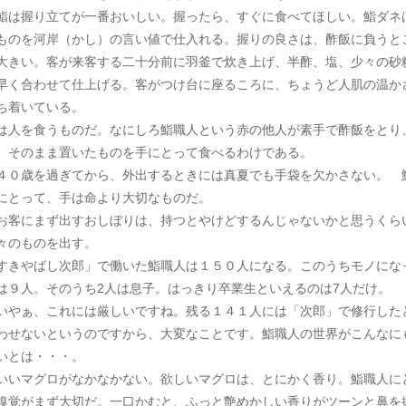
鮨は握り立てが一番おいしい。握ったら、すぐに食べてほしい。鮨ダネ
ものを河岸（かし）の言い値で仕入れる。握りの良さは、酢飯に負うと
大きい。客が来客する二十分前に羽釜で炊き上げ、半酢、塩、少々の砂
早く合わせて仕上げる。客がつけ台に座るころに、ちょうど人肌の温か
ち着いている。
は人を食うものだ。なにしろ鮨職人という赤の他人が素手で酢飯をとり
、そのまま置いたものを手にとって食べるわけである。
０歳を過ぎてから、外出するときには真夏でも手袋を欠かさない。 
にとって、手は命より大切なものだ。
客にまず出すおしぼりは、持つとやけどするんじゃないかと思うくら
々のものを出す。
すきやばし次郎」で働いた鮨職人は１５０人になる。このうちモノにな
は９人。そのうち2人は息子。はっきり卒業生といえるのは7人だけ。
やぁ、これには厳しいですね。残る１４１人には「次郎」で修行した
わせないというのですから、大変なことです。鮨職人の世界がこんなに
いとは・・・。
いマグロがなかなかない。欲しいマグロは、とにかく香り。鮨職人に
嗅覚がまず大切だ。一口かむと、ふっと艶めかしい香りがツーンと鼻を