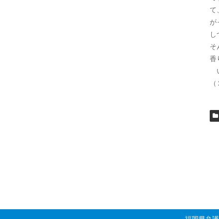
て
が
し
そ
香
い
（