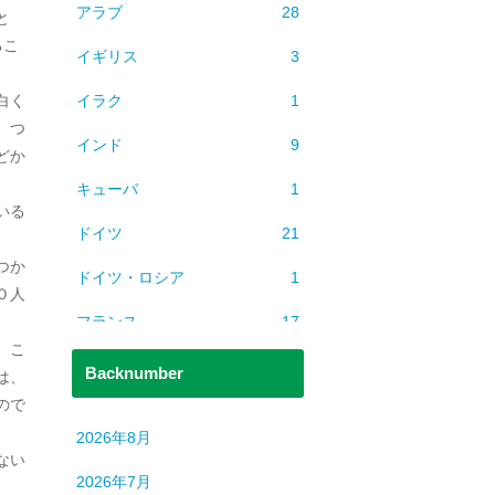
アラブ
28
と
るこ
イギリス
3
イラク
1
白く
、つ
インド
9
どか
キューバ
1
いる
ドイツ
21
つか
ドイツ・ロシア
1
０人
フランス
17
。こ
ベトナム
2
Backnumber
は、
ので
ミャンマー
1
2026年8月
ヨーロッパ
608
ない
2026年7月