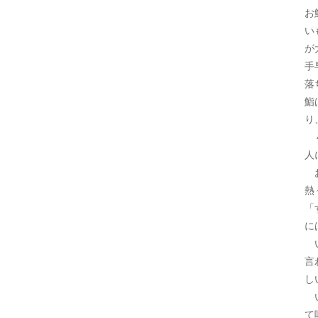
お
い
が
手
落
鮨
り
４
人
お
熱
「
に
い
言
し
い
て