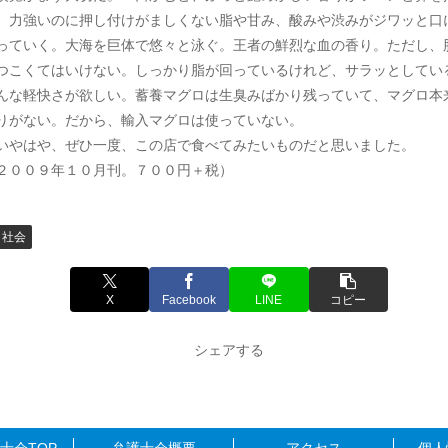
、力強いのに押し付けがましくない脂や甘み、酸みや渋みがジワッと口
っていく。大海を巨体で悠々と泳ぐ。王者の鮮烈な血の香り。ただし、
つこくてはいけない。しっかり脂が回っているけれど、サラッとしてい
んな軽快さが欲しい。蓄養マグロは生臭みばかり残っていて、マグロ本
りがない。だから、輸入マグロは使っていない。
やはや、ぜひ一度、この店で食べてみたいものだと思いました。
２００９年１０月刊。７００円＋税）
社会
X
Facebook
LINE
コピー
シェアする