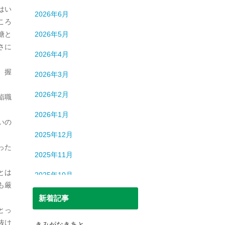
ロシア
13
はい
2026年6月
中国
194
ころ
糖と
2026年5月
中東
9
さに
2026年4月
中近東
9
、握
2026年3月
人間
632
2026年2月
鮨職
人間・脳
3
2026年1月
北朝鮮
1
いの
2025年12月
司法
699
った
2025年11月
宇宙
93
とは
2025年10月
恐竜
20
も厳
2025年9月
新着記事
日本史
69
とっ
2025年8月
日本史（中世）
40
抜け
きみがなきあと