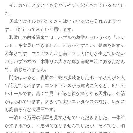
イルカのことがとても分かりやすく紹介されている本でし
た。
天草ではイルカがたくさん泳いでいるのを見れるようで
す。ぜひ行ってみたいと思います。
和歌山の白浜温泉では、バブルの象徴ともいうべき「ホテ
ルＫ」を実見してきました。ともかくすごい。想像を絶する
豪華さです。マダガスカルと南アフリカにしか生えていない
バオバブの木の一木彫りの大きな扉が南紀白浜にあるだなん
て、信じられません。
門をはいると、貴族の十蛇の服装をしたボーイさんが２人
出迎えてくれます。エントランスから建物に入ると、広い広
いホールです。高くて見上げると首が痛くなる天井は、金箔
がはられています。大きくて太いエンタシスの柱は、いかに
も高価そうな大理石です。
一泊５０万円の部屋を見学させていただきました。一体誰
が泊まるのか、不思議でなりませんでしたが、それでも、泊