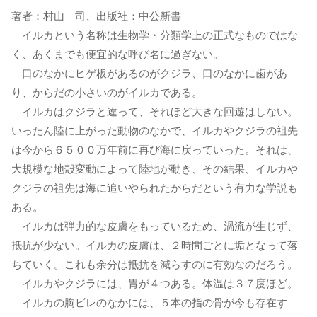
著者：村山 司、出版社：中公新書
イルカという名称は生物学・分類学上の正式なものではな
く、あくまでも便宜的な呼び名に過ぎない。
口のなかにヒゲ板があるのがクジラ、口のなかに歯があ
り、からだの小さいのがイルカである。
イルカはクジラと違って、それほど大きな回遊はしない。
いったん陸に上がった動物のなかで、イルカやクジラの祖先
は今から６５００万年前に再び海に戻っていった。それは、
大規模な地殻変動によって陸地が動き、その結果、イルカや
クジラの祖先は海に追いやられたからだという有力な学説も
ある。
イルカは弾力的な皮膚をもっているため、渦流が生じず、
抵抗が少ない。イルカの皮膚は、２時間ごとに垢となって落
ちていく。これも余分は抵抗を減らすのに有効なのだろう。
イルカやクジラには、胃が４つある。体温は３７度ほど。
イルカの胸ビレのなかには、５本の指の骨が今も存在す