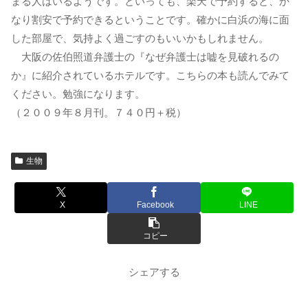
まる人はいるようです。といっても、楽天で予約すると、か
なり割安で予約できるということです。確かに白浜の海に面
した部屋で、気持よく過ごすのもいいかもしれません。
大阪の佐伯照道弁護士の『なぜ弁護士は嘘を見破れるの
か』に紹介されているホテルです。こちらの本も読んでみて
ください。勉強になります。
（２００９年８月刊。７４０円＋税）
生物
X
Facebook
LINE
コピー
シェアする