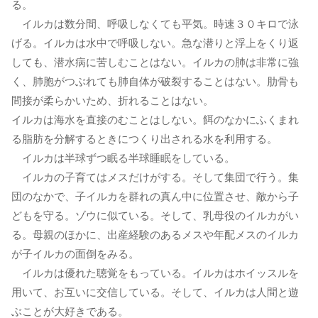
る。
イルカは数分間、呼吸しなくても平気。時速３０キロで泳
げる。イルカは水中で呼吸しない。急な潜りと浮上をくり返
しても、潜水病に苦しむことはない。イルカの肺は非常に強
く、肺胞がつぶれても肺自体が破裂することはない。肋骨も
間接が柔らかいため、折れることはない。
イルカは海水を直接のむことはしない。餌のなかにふくまれ
る脂肪を分解するときにつくり出される水を利用する。
イルカは半球ずつ眠る半球睡眠をしている。
イルカの子育てはメスだけがする。そして集団で行う。集
団のなかで、子イルカを群れの真ん中に位置させ、敵から子
どもを守る。ゾウに似ている。そして、乳母役のイルカがい
る。母親のほかに、出産経験のあるメスや年配メスのイルカ
が子イルカの面倒をみる。
イルカは優れた聴覚をもっている。イルカはホイッスルを
用いて、お互いに交信している。そして、イルカは人間と遊
ぶことが大好きである。