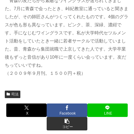
青森の友だちから素敵なワイングラスが送られてきまし
た。7月に青森で会ったとき、峠紀教室に通っていると聞きま
したが、その師匠さんがつくってくれたものです。4個のグラ
スが色も形も異なっています。ピンク、茶、深緑、濃紺で
す。手になじむワイングラスです。私が大学時代セツルメン
ト活動をしていたとき一緒に若者サークルで活動していまし
た。昔、青森から集団就職で上京してきた人です。大学卒業
後もずっと音信があり10年に一度くらい会っています。友だ
ちっていいですね。
（２００９年９月刊。１５００円＋税）
司法
X
Facebook
LINE
コピー