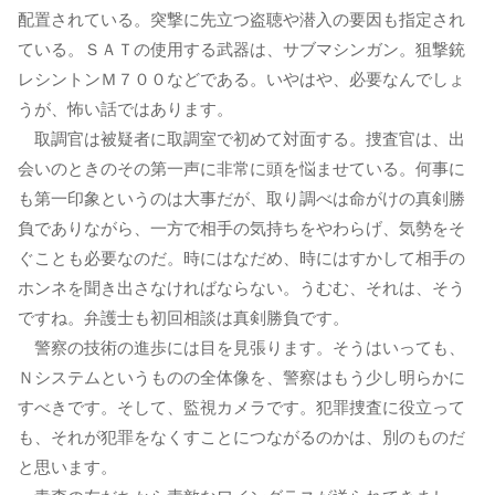
配置されている。突撃に先立つ盗聴や潜入の要因も指定され
ている。ＳＡＴの使用する武器は、サブマシンガン。狙撃銃
レシントンＭ７００などである。いやはや、必要なんでしょ
うが、怖い話ではあります。
取調官は被疑者に取調室で初めて対面する。捜査官は、出
会いのときのその第一声に非常に頭を悩ませている。何事に
も第一印象というのは大事だが、取り調べは命がけの真剣勝
負でありながら、一方で相手の気持ちをやわらげ、気勢をそ
ぐことも必要なのだ。時にはなだめ、時にはすかして相手の
ホンネを聞き出さなければならない。うむむ、それは、そう
ですね。弁護士も初回相談は真剣勝負です。
警察の技術の進歩には目を見張ります。そうはいっても、
Ｎシステムというものの全体像を、警察はもう少し明らかに
すべきです。そして、監視カメラです。犯罪捜査に役立って
も、それが犯罪をなくすことにつながるのかは、別のものだ
と思います。