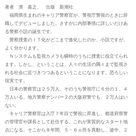
著者 濱 嘉之、 出版 新潮社
福岡県生まれのキャリア警察官が、警視庁警視のときに辞
職してデビューしました。さすがに内部事情に詳しいだけあ
る警察小説の誕生です。
警察捜査のＩＴ化がどこまで進化したのか、小説ですが、
よく分かります。
Ｎシステムも監視カメラも瞬時のうちに捜査に役立てられ
ます。しかし、ということは、人々の生活の隅々まで監視さ
れる社会に近づきつつあるということになります。恐ろしい
現実です。
日本の警察官は２５万人。そのうち警視庁に６分の１、４
万人いる。地方警察ナンバー２の大阪府警でも、２万人はい
ない。
キャリア警察官は入庁７年目で警視に昇進し、都道府県警
の管理官や課長として赴任する。これが実質的なスタート地
点になる。そこから８年間、５・６ヵ所を異動し、途中、２