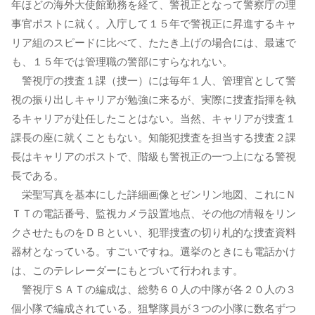
年ほどの海外大使館勤務を経て、警視正となって警察庁の理
事官ポストに就く。入庁して１５年で警視正に昇進するキャ
リア組のスピードに比べて、たたき上げの場合には、最速で
も、１５年では管理職の警部にすらなれない。
警視庁の捜査１課（捜一）には毎年１人、管理官として警
視の振り出しキャリアが勉強に来るが、実際に捜査指揮を執
るキャリアが赴任したことはない。当然、キャリアが捜査１
課長の座に就くこともない。知能犯捜査を担当する捜査２課
長はキャリアのポストで、階級も警視正の一つ上になる警視
長である。
栄聖写真を基本にした詳細画像とゼンリン地図、これにＮ
ＴＴの電話番号、監視カメラ設置地点、その他の情報をリン
クさせたものをＤＢといい、犯罪捜査の切り札的な捜査資料
器材となっている。すごいですね。選挙のときにも電話かけ
は、このテレレーダーにもとづいて行われます。
警視庁ＳＡＴの編成は、総勢６０人の中隊が各２０人の３
個小隊で編成されている。狙撃隊員が３つの小隊に数名ずつ