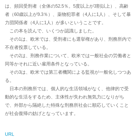
は、頻回受刑者（全体の52.5％。5度以上が3割以上）、高齢
者（60歳以上が9.3％）、薬物犯罪者（4人に1人）、そして暴
力団関係者（4人に1人）が多いということです。
この本を読んで、いくつか認識しました。
その1は、欧米では、受刑者にも選挙権があり、刑務所内で
不在者投票している。
その2は、刑務作業について、欧米では一般社会の労働者と
同等かそれに近い雇用条件となっている。
その3は、欧米では第三者機関による監視が一般化しつつあ
る。
日本の刑務所では、個人的な生活領域がなく、他律的で受
動的な生活をするため、主体性が失われ無気力になりがち
で、外部から隔絶した特殊な刑務所社会に順応していくこと
が社会復帰の妨げとなっています。
URL