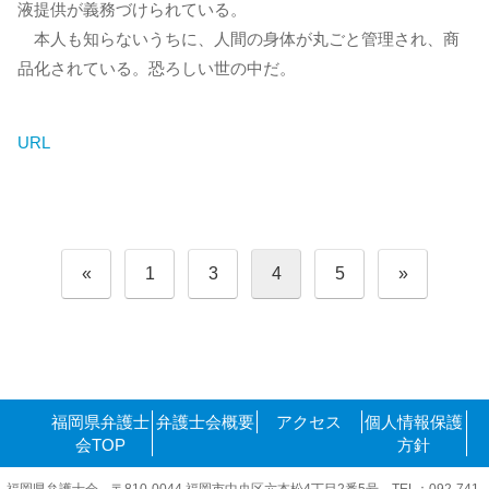
液提供が義務づけられている。
本人も知らないうちに、人間の身体が丸ごと管理され、商
品化されている。恐ろしい世の中だ。
URL
投
«
1
3
4
5
»
稿
の
ペ
ー
ジ
送
り
福岡県弁護士
弁護士会概要
アクセス
個人情報保護
会TOP
方針
福岡県弁護士会 〒810-0044 福岡市中央区六本松4丁目2番5号 TEL：092-741-