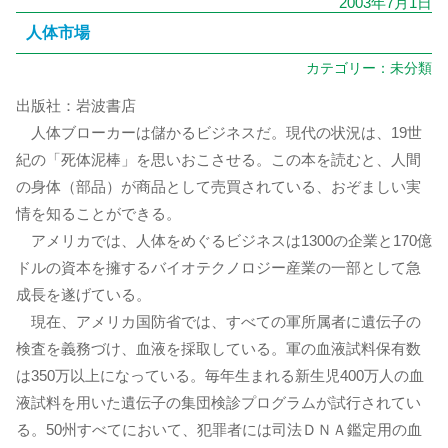
2003年7月1日
人体市場
カテゴリー：
未分類
出版社：岩波書店
人体ブローカーは儲かるビジネスだ。現代の状況は、19世
紀の「死体泥棒」を思いおこさせる。この本を読むと、人間
の身体（部品）が商品として売買されている、おぞましい実
情を知ることができる。
アメリカでは、人体をめぐるビジネスは1300の企業と170億
ドルの資本を擁するバイオテクノロジー産業の一部として急
成長を遂げている。
現在、アメリカ国防省では、すべての軍所属者に遺伝子の
検査を義務づけ、血液を採取している。軍の血液試料保有数
は350万以上になっている。毎年生まれる新生児400万人の血
液試料を用いた遺伝子の集団検診プログラムが試行されてい
る。50州すべてにおいて、犯罪者には司法ＤＮＡ鑑定用の血