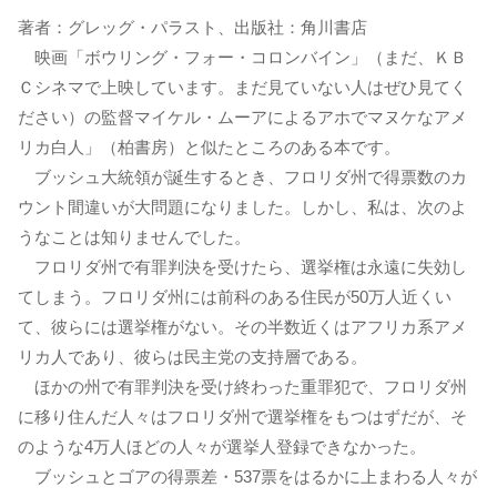
著者：グレッグ・パラスト、出版社：角川書店
映画「ボウリング・フォー・コロンバイン」（まだ、ＫＢ
Ｃシネマで上映しています。まだ見ていない人はぜひ見てく
ださい）の監督マイケル・ムーアによるアホでマヌケなアメ
リカ白人」（柏書房）と似たところのある本です。
ブッシュ大統領が誕生するとき、フロリダ州で得票数のカ
ウント間違いが大問題になりました。しかし、私は、次のよ
うなことは知りませんでした。
フロリダ州で有罪判決を受けたら、選挙権は永遠に失効し
てしまう。フロリダ州には前科のある住民が50万人近くい
て、彼らには選挙権がない。その半数近くはアフリカ系アメ
リカ人であり、彼らは民主党の支持層である。
ほかの州で有罪判決を受け終わった重罪犯で、フロリダ州
に移り住んだ人々はフロリダ州で選挙権をもつはずだが、そ
のような4万人ほどの人々が選挙人登録できなかった。
ブッシュとゴアの得票差・537票をはるかに上まわる人々が