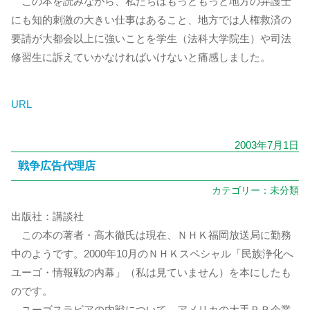
この本を読みながら、私たちはもっともっと地方の弁護士
にも知的刺激の大きい仕事はあること、地方では人権救済の
要請が大都会以上に強いことを学生（法科大学院生）や司法
修習生に訴えていかなければいけないと痛感しました。
URL
2003年7月1日
戦争広告代理店
カテゴリー：
未分類
出版社：講談社
この本の著者・高木徹氏は現在、ＮＨＫ福岡放送局に勤務
中のようです。2000年10月のＮＨＫスペシャル「民族浄化へ
ユーゴ・情報戦の内幕」（私は見ていません）を本にしたも
のです。
ユーゴスラビアの内戦について、アメリカの大手ＰＲ企業