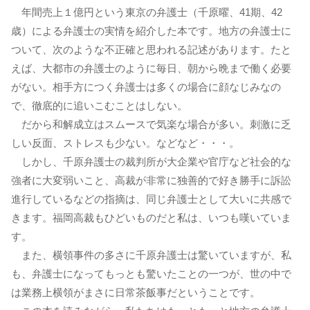
年間売上１億円という東京の弁護士（千原曜、41期、42
歳）による弁護士の実情を紹介した本です。地方の弁護士に
ついて、次のような不正確と思われる記述があります。たと
えば、大都市の弁護士のように毎日、朝から晩まで働く必要
がない。相手方につく弁護士は多くの場合に顔なじみなの
で、徹底的に追いこむことはしない。
だから和解成立はスムースで気楽な場合が多い。刺激に乏
しい反面、ストレスも少ない。などなど・・・。
しかし、千原弁護士の裁判所が大企業や官庁など社会的な
強者に大変弱いこと、高裁が非常に独善的で好き勝手に訴訟
進行しているなどの指摘は、同じ弁護士として大いに共感で
きます。福岡高裁もひどいものだと私は、いつも嘆いていま
す。
また、横領事件の多さに千原弁護士は驚いていますが、私
も、弁護士になってもっとも驚いたことの一つが、世の中で
は業務上横領がまさに日常茶飯事だということです。