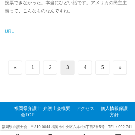
投票できなかった。本当にひどい話です。アメリカの民主主
義って、こんなものなんですね。
URL
投
«
1
2
3
4
5
»
稿
の
ペ
ー
ジ
送
り
福岡県弁護士
弁護士会概要
アクセス
個人情報保護
会TOP
方針
福岡県弁護士会 〒810-0044 福岡市中央区六本松4丁目2番5号 TEL：092-741-
6416