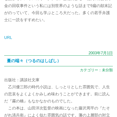
金の回収事件という私には別世界のような話まで9扁の顛末記
がのっていて、今回も学ぶところ大だった。多くの若手弁護
士に一読をすすめたい。
URL
2003年7月1日
蔓の端々（つるのはしばし）
カテゴリー：
未分類
出版社：講談社文庫
乙川優三郎の時代小説は、しっとりとした雰囲気で、人生
の悲哀をよくよくかみしめ味わうことができます。前に読ん
だ『霧の橋』もなかなかのものでした。
この本は、山田洋次監督の映画になった藤沢周平の『たそ
がれ清兵衛』によく似た雰囲気の話です。藩の上層部の対立