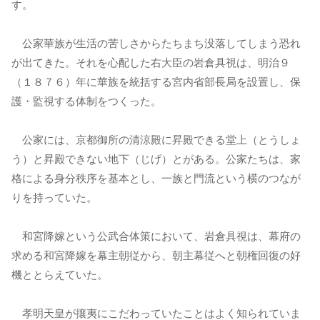
す。
公家華族が生活の苦しさからたちまち没落してしまう恐れ
が出てきた。それを心配した右大臣の岩倉具視は、明治９
（１８７６）年に華族を統括する宮内省部長局を設置し、保
護・監視する体制をつくった。
公家には、京都御所の清涼殿に昇殿できる堂上（とうしょ
う）と昇殿できない地下（じげ）とがある。公家たちは、家
格による身分秩序を基本とし、一族と門流という横のつなが
りを持っていた。
和宮降嫁という公武合体策において、岩倉具視は、幕府の
求める和宮降嫁を幕主朝従から、朝主幕従へと朝権回復の好
機ととらえていた。
孝明天皇が攘夷にこだわっていたことはよく知られていま