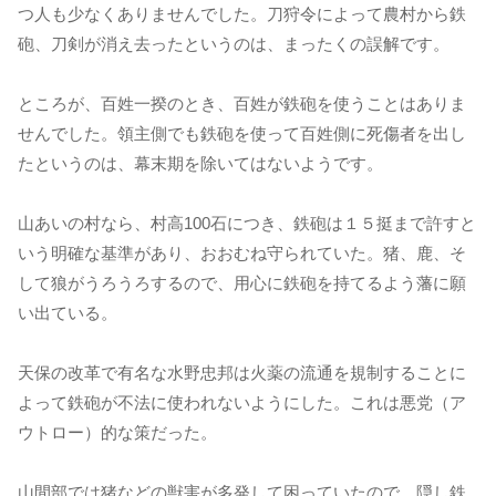
つ人も少なくありませんでした。刀狩令によって農村から鉄
砲、刀剣が消え去ったというのは、まったくの誤解です。
ところが、百姓一揆のとき、百姓が鉄砲を使うことはありま
せんでした。領主側でも鉄砲を使って百姓側に死傷者を出し
たというのは、幕末期を除いてはないようです。
山あいの村なら、村高100石につき、鉄砲は１５挺まで許すと
いう明確な基準があり、おおむね守られていた。猪、鹿、そ
して狼がうろうろするので、用心に鉄砲を持てるよう藩に願
い出ている。
天保の改革で有名な水野忠邦は火薬の流通を規制することに
よって鉄砲が不法に使われないようにした。これは悪党（ア
ウトロー）的な策だった。
山間部では猪などの獣害が多発して困っていたので、隠し鉄