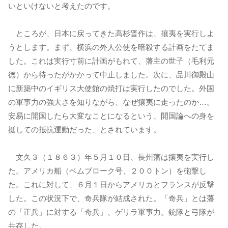
いといけないと考えたのです。
ところが、日本に戻ってきた高杉晋作は、攘夷を実行しよ
うとします。まず、横浜の外人公使を暗殺する計画をたてま
した。これは実行寸前に計画がもれて、藩主の世子（毛利元
徳）から待ったがかかって中止しました。次に、品川御殿山
に新築中のイギリス大使館の焼打は実行したのでした。外国
の軍事力の強大さを知りながら、なぜ攘夷に走ったのか…。
安易に開国したら大変なことになるという、開国論への身を
挺しての抵抗運動だった、とされています。
文久３（１８６３）年５月１０日、長州藩は攘夷を実行し
た。アメリカ船（ベムブローク号、２００トン）を砲撃し
た。これに対して、６月１日からアメリカとフランスが反撃
した。この状況下で、奇兵隊が結成された。「奇兵」とは藩
の「正兵」に対する「奇兵」、ゲリラ軍事力。銃隊と弓隊が
共存した。