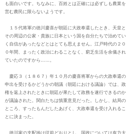
も面白いです。ちなみに、百姓とは正確には必ずしも農業を
営む農民に限らないようです。
１５代将軍の徳川慶喜が朝廷に大政奉還したとき、天皇と
その周辺の公家・貴族に日本という国を自分たちで治めてい
く自信があったなどとはとても思えません。江戸時代の２０
０年間、まったく政治にわることなく、窮乏生活を余儀され
ていたのですから……。
慶応３（１８６７）年１０月の慶喜将軍からの大政奉還の
申出を受けるかどうかの朝議（朝廷における議論）では、政
権を返上されたときに朝廷が果たして政務を遂行できるのか
が議論された。関白たちは慎重意見だった。しかし、結局の
ところ、すったもんだしたあげく、大政奉還を受け入れるこ
とに決まった。
徳川家の支配地は従前どおりとし、国政については有力大