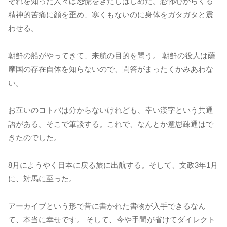
それを知った人々は恐慌をきたしはじめた。恐怖心からくる
精神的苦痛に顔を歪め、寒くもないのに身体をガタガタと震
わせる。
朝鮮の船がやってきて、来航の目的を問う。 朝鮮の役人は薩
摩国の存在自体を知らないので、問答がまったくかみあわな
い。
お互いのコトバは分からないけれども、幸い漢字という共通
語がある。そこで筆談する。これで、なんとか意思疎通はで
きたのでした。
8月にようやく日本に戻る旅に出航する。そして、文政3年1月
に、対馬に至った。
アーカイブという形で昔に書かれた書物が入手できるなん
て、本当に幸せです。 そして、今や手間が省けてダイレクト