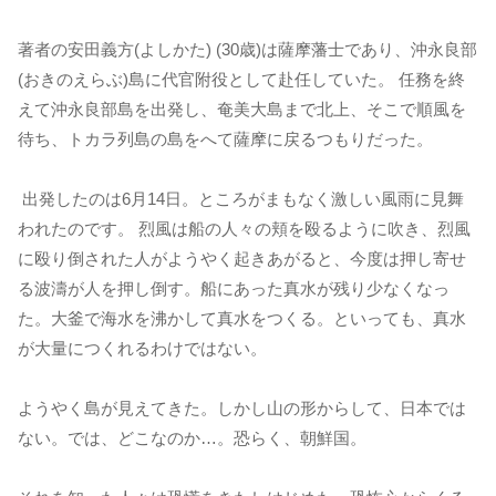
著者の安田義方(よしかた) (30歳)は薩摩藩士であり、沖永良部
(おきのえらぶ)島に代官附役として赴任していた。 任務を終
えて沖永良部島を出発し、奄美大島まで北上、そこで順風を
待ち、トカラ列島の島をへて薩摩に戻るつもりだった。
出発したのは6月14日。ところがまもなく激しい風雨に見舞
われたのです。 烈風は船の人々の頬を殴るように吹き、烈風
に殴り倒された人がようやく起きあがると、今度は押し寄せ
る波濤が人を押し倒す。船にあった真水が残り少なくなっ
た。大釜で海水を沸かして真水をつくる。といっても、真水
が大量につくれるわけではない。
ようやく島が見えてきた。しかし山の形からして、日本では
ない。では、どこなのか…。恐らく、朝鮮国。