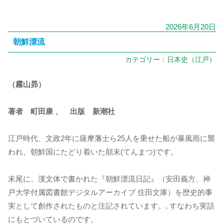
2026年6月20日
朝鮮漂流
カテゴリー：
日本史（江戸）
（霧山昴）
著者 町田康 、 出版 新潮社
江戸時代、文政2年に薩摩藩士ら25人を乗せた船が暴風雨に襲
われ、朝鮮国にたどり着いた顛末(てんまつ)です。
末尾に、漢文体で書かれた『朝鮮漂流日記』（安田義方、神
戸大学付属図書館デジタルアーカイブ 住田文庫）を歴史的事
実として創作されたものと注記されています。, すなわち実話
にもとづいているのです。