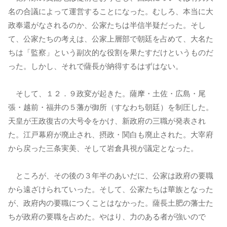
名の合議によって運営することになった。むしろ、本当に大
政奉還がなされるのか、公家たちは半信半疑だった。そし
て、公家たちの考えは、公家上層部で朝廷を占めて、大名た
ちは「監察」という副次的な役割を果たすだけというものだ
った。しかし、それで薩長が納得するはずはない。
そして、１２．９政変が起きた。薩摩・土佐・広島・尾
張・越前・福井の５藩が御所（すなわち朝廷）を制圧した。
天皇が王政復古の大号令をかけ、新政府の三職が発表され
た。江戸幕府が廃止され、摂政・関白も廃止された。大宰府
から戻った三条実美、そして岩倉具視が議定となった。
ところが、その後の３年半のあいだに、公家は政府の要職
から遠ざけられていった。そして、公家たちは華族となった
が、政府内の要職につくことはなかった。薩長土肥の藩士た
ちが政府の要職を占めた。やはり、力のある者が強いので