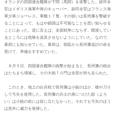
オランダの四国連合艦隊が下関（馬関）を攻撃した。総司令
官はイギリス海軍中将のキューパー、副司令官はフランス海
軍少将ジョーレス。軍艦１７隻。その狙いは長州藩を撃破す
ることによって、もはや鎖国は不可能なことを思い知らせる
ことにあった。逆に言えば、全面戦争にならず、開港してい
るところには危険を波及させないようにしていた。なので、
幕府にも知らせていた。幕府は、朝廷から長州藩追討の命を
受けて、準備をすすめていた。
８月５日、四国連合艦隊の砲撃が始まると、長州藩の砲台
はたちまち壊滅し、その大砲７０門は全部が持ち去られた。
このとき、地上の白兵戦で長州藩は小銃のほか、槍や刀そ
して弓矢を使用した。長州藩の兵士の身につけた鎧（よろ
い）は小銃の前には役に立たなかった。それでも弓矢のほう
は意外に威力を発揮した。