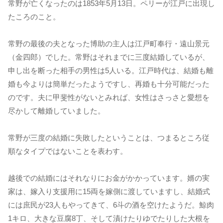
常野が亡くなったのは1853年5月13日。ペリーが江戸に出現し
たころのこと。
常野の最後の夫となった博助の主人は江戸町奉行・遠山景元
（金四郎）でした。常野はそれまでに三度結婚しているが、
申し出を断った相手の男性は5人いる。江戸時代は、結婚も離
婚も今よりは簡単だったようですし、再婚も十分可能だった
のです。夫に甲斐性がないとみれば、女性はさっさと愛想を
尽かして離婚していました。
常野が三度の結婚に失敗したということは、つまるところ従
順なタイプではないことを表わす。
越後での結婚にはそれなりにお金がかかっています。婿の実
家は、嫁入り支援用に15両を嫁側に渡していますし、結婚式
には庶民が23人もやってきて、6斗の酒を空けたようだ。鯨肉
1キロ、大きな豆腐8丁、そして漬けたりゆでたりした大根を