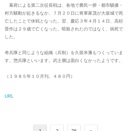
幕府による第二次征長戦は、各地で農民一揆・都市騒擾・
村方騒動が起きるなか、７月２０日に将軍家茂が大坂城で死
亡したことで休戦となった。翌、慶応３年４月１４日、高杉
晋作は２９歳で亡くなった。暗殺されたのではなく、病死で
した。
奇兵隊と同じような組織（兵制）を久留米藩もつくっていま
す。惣兵隊といいます。武士層は面白くなかったようです。
（１９８５年１０月刊。４８０円）
URL
投