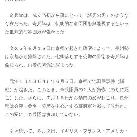
奇兵隊は、成立当初から藩にとって「諸刃の刃」のような
存在だった。奇兵隊は、伝統的な家臣団を無能視するといっ
た批判的な雰囲気が強かった。
文久３年８月１８日に京都で起きた政変によって、長州勢
は京都から排除された。七卿落ちする公卿の警衛を奇兵隊は
命じられ、両者の関係は深まった。
元治１（１８６４）年６月５日、京都で池田屋事件（騒
動）が起きた。このとき、奇兵隊員の２人が負傷（のちに死
亡）した。さらに、７月１８日から禁門の変が起こり、長州
勢は会津・桑名・薩摩を中心とする幕府軍と戦って敗れた。
この変に、奇兵隊は参加していない。
引き続いて、８月２日、イギリス・フランス・アメリカ・