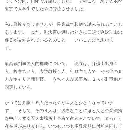
って５分間、口頭で弁論しました。 そのころ、息子と娘が
東京で大学生でしたので傍聴させました。
私は経験がありませんが、最高裁で和解が試みられることも
あります。 また、判決言い渡しのときに口頭で判決理由の
要旨が告知されているとのこと。 いいことだと思いま
す。
最高裁判事の人的構成について。 現在は、弁護士出身４
人、検察官２人、大学教授１人、行政官１人で、その他の６
人がキャリア裁判官。 うち４人が民事系、２人が刑事系と
固定している。
かつては弁護士５人だったのが４人と少なくなっていま
す。 そして、その４人は、残念なことにほとんど企業法務
を中心とする五大事務所出身者で占められていて、まったく
存在感がありません。いつもいつも多数意見に付和雷同して