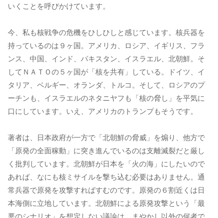
いくことを呼びかけています。
今、私も核戦争の危機をひしひしと感じています。核兵器を
持っているのは９ヶ国。アメリカ、ロシア、イギリス、フラ
ンス、中国、インド、パキスタン、イスラエル、北朝鮮。そ
してＮＡＴＯの５ヶ国が「核を共有」している。ドイツ、イ
タリア、ベルギー、オランダ、トルコ。そして、ロシアのプ
ーチンも、イスラエルのネタニヤフも「核の脅し」を平気に
口にしています。いえ、アメリカのトランプもそうです。
著者は、日本政府が一方で「北朝鮮の脅威」を煽り、他方で
「原発の全面稼動」に突き進んでいるのは支離滅裂だと厳し
く批判しています。北朝鮮が日本を「火の海」にしたいので
あれば、なにも核ミサイルを撃ち込む必要はありません。通
常兵器で原発を攻撃すればすむのです。原発の６割近くは日
本海側に立地しています。北朝鮮による原発攻撃という「最
悪のシナリオ」を想定しない議論は、まやかし以外の何者で