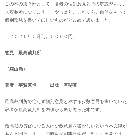
この本の第２部として、著者の個別意見とその解説があり、
大変参考になります。 やっぱり、これくらい自信をもって
個別意見を書いてほしいものだと改めて思いました。
（２０２６年５月刊。５０６０円）
管見 最高裁判所
（霧山昴）
著者 宇賀克也 、 出版 有斐閣
最高裁判所で絶えず個別意見と称する少数意見を書いていた
著者が最高裁判所を内側から振り返った本です。
最高裁の長官になる人は少数意見を書かないという不文律が
あると聞きます。 団藤重光判事は学者（刑法）出身です