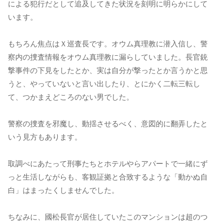
による犯行だとして追及してきた状況を刻明に明らかにして
います。
もちろん焦点はＸ巡査長です。オウム真理教に潜入信し、警
察内の捜査情報をオウム真理教に漏らしていました。長官銃
撃事件の下見をしたとか、実は自分が撃ったとか言うかと思
うと、やっていないと言い出したり、とにかく二転三転し
て、つかまえどころのない男でした。
警察の捜査を邪魔し、動揺させるべく、意図的に翻弄したと
いう見方もあります。
取調べにあたって刑事たちとホテルやらアパートで一緒にず
っと生活しながらも、客観証拠と合致するような「動かぬ自
白」はまったくしませんでした。
ちなみに、國松長官が居住していたこのマンションは超のつ