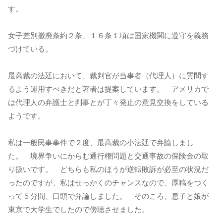
す。
女子差別撤廃条約２条、１６条１項は国家機関に遵守を義務
づけている。
最高裁の法廷において、裁判官が当事者（代理人）に質問す
るよう運用すべきだと著者は提案しています。 アメリカで
は代理人の弁護士と判事とが丁々発止の意見交換をしている
ようです。
私は一般民事事件で２度、最高裁の小法廷で弁論しまし
た。 境界争いにからむ通行権問題と交通事故の保険金の取
り扱いです。 どちらも私のほうが逆転敗訴が必至の状況だ
ったのですが、私はせっかくのチャンスなので、厚稿をつく
って５分間、口頭で弁論しました。 そのころ、息子と娘が
東京で大学生でしたので傍聴させました。