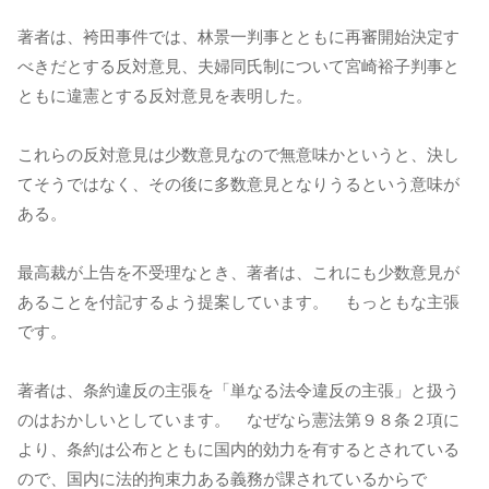
著者は、袴田事件では、林景一判事とともに再審開始決定す
べきだとする反対意見、夫婦同氏制について宮崎裕子判事と
ともに違憲とする反対意見を表明した。
これらの反対意見は少数意見なので無意味かというと、決し
てそうではなく、その後に多数意見となりうるという意味が
ある。
最高裁が上告を不受理なとき、著者は、これにも少数意見が
あることを付記するよう提案しています。 もっともな主張
です。
著者は、条約違反の主張を「単なる法令違反の主張」と扱う
のはおかしいとしています。 なぜなら憲法第９８条２項に
より、条約は公布とともに国内的効力を有するとされている
ので、国内に法的拘束力ある義務が課されているからで