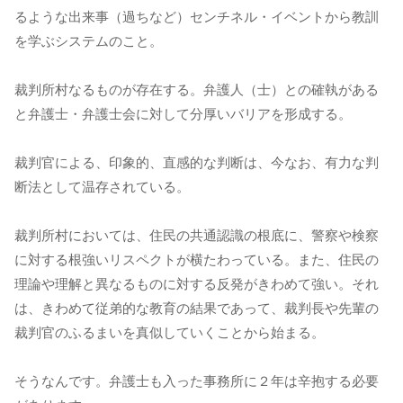
るような出来事（過ちなど）センチネル・イベントから教訓
を学ぶシステムのこと。
裁判所村なるものが存在する。弁護人（士）との確執がある
と弁護士・弁護士会に対して分厚いバリアを形成する。
裁判官による、印象的、直感的な判断は、今なお、有力な判
断法として温存されている。
裁判所村においては、住民の共通認識の根底に、警察や検察
に対する根強いリスペクトが横たわっている。また、住民の
理論や理解と異なるものに対する反発がきわめて強い。それ
は、きわめて従弟的な教育の結果であって、裁判長や先輩の
裁判官のふるまいを真似していくことから始まる。
そうなんです。弁護士も入った事務所に２年は辛抱する必要