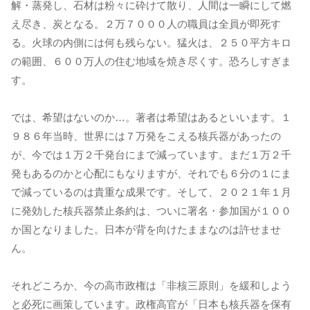
解・蒸発し、石材は粉々に砕けて散り、人間は一瞬にして燃
え尽き、炭となる。２万７０００人の職員は全員が即死す
る。火球の内側には何も残らない。猛火は、２５０平方キロ
の範囲、６００万人の住む地域を焼き尽くす。恐ろしすぎま
す。
では、希望はないのか…。著者は希望はあるといいます。１
９８６年当時、世界には７万発をこえる核兵器があったの
が、今では１万２千発台にまで減っています。まだ１万２千
発もあるのかと心配にもなりますが、それでも６分の１にま
で減っているのは貴重な成果です。そして、２０２１年１月
に発効した核兵器禁止条約は、ついに署名・参加国が１００
か国となりました。日本が背を向けたままなのは許せませ
ん。
それどころか、今の高市政権は「非核三原則」を緩和しよう
と必死に画策しています。政権高官が「日本も核兵器を保有