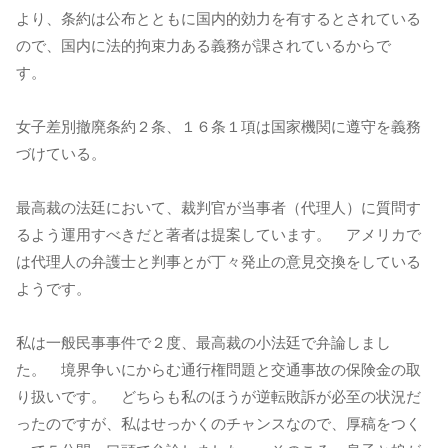
より、条約は公布とともに国内的効力を有するとされている
ので、国内に法的拘束力ある義務が課されているからで
す。
女子差別撤廃条約２条、１６条１項は国家機関に遵守を義務
づけている。
最高裁の法廷において、裁判官が当事者（代理人）に質問す
るよう運用すべきだと著者は提案しています。 アメリカで
は代理人の弁護士と判事とが丁々発止の意見交換をしている
ようです。
私は一般民事事件で２度、最高裁の小法廷で弁論しまし
た。 境界争いにからむ通行権問題と交通事故の保険金の取
り扱いです。 どちらも私のほうが逆転敗訴が必至の状況だ
ったのですが、私はせっかくのチャンスなので、厚稿をつく