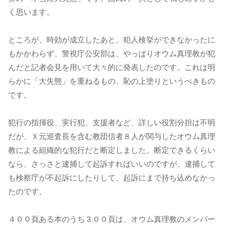
く思います。
ところが、時効が成立したあと、犯人検挙ができなかったに
もかかわらず、警視庁公安部は、やっぱりオウム真理教が犯
んだと記者会見を用いて大々的に発表したのです。これは明
らかに「大失態」を重ねるもの、恥の上塗りというべきもの
です。
犯行の指揮役、実行犯、支援者など、詳しい役割分担は不明
だが、Ｘ元巡査長を含む教団信者８人が関与したオウム真理
教による組織的な犯行だと断定しました。断定できるくらい
なら、さっさと逮捕して起訴すればいいのですが、逮捕して
も検察庁が不起訴にしたりして、起訴にまで持ち込めなかっ
たのです。
４００頁ある本のうち３００頁は、オウム真理教のメンバー