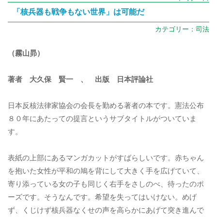
「核兵器も戦争もない世界」は可能だ
カテゴリー：
司法
（霧山昴）
著者 大久保 賢一 、 出版 日本評論社
日本反核法律家協会の会長を勤める著者の本です。憲法公布
８０年にあたっての提言というサブタイトルがついていま
す。
表紙の上部にあるマンガカットがすばらしいです。赤ちゃん
を抱いた女性が平和の鳩を背にして大きく手を広げていて、
寄り添っている女の子も同じく右手をさしのべ、待ったのポ
ーズです。そうなんです。希望を失ってはいけない。めげ
ず、くじけず核兵器なくせの声を高らかにあげて突き進んで