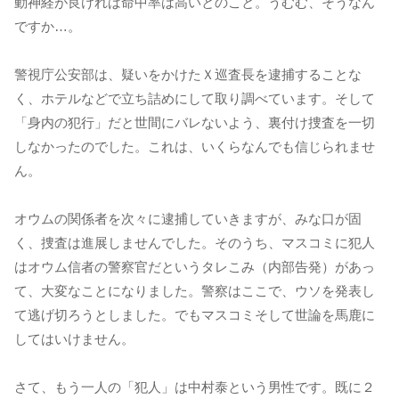
動神経が良ければ命中率は高いとのこと。うむむ、そうなん
ですか…。
警視庁公安部は、疑いをかけたＸ巡査長を逮捕することな
く、ホテルなどで立ち詰めにして取り調べています。そして
「身内の犯行」だと世間にバレないよう、裏付け捜査を一切
しなかったのでした。これは、いくらなんでも信じられませ
ん。
オウムの関係者を次々に逮捕していきますが、みな口が固
く、捜査は進展しませんでした。そのうち、マスコミに犯人
はオウム信者の警察官だというタレこみ（内部告発）があっ
て、大変なことになりました。警察はここで、ウソを発表し
て逃げ切ろうとしました。でもマスコミそして世論を馬鹿に
してはいけません。
さて、もう一人の「犯人」は中村泰という男性です。既に２