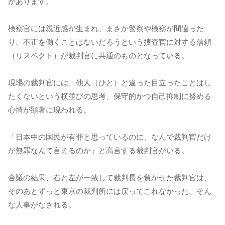
があります。
検察官には親近感が生まれ、まさか警察や検察が間違った
り、不正を働くことはないだろうという捜査官に対する信頼
（リスペクト）が裁判官に共通のものとなっている。
現場の裁判官には、他人（ひと）と違った目立ったことはし
たくないという横並びの思考、保守的かつ自己抑制に努める
心情が顕著に現われる。
「日本中の国民が有罪と思っているのに、なんで裁判官だけ
が無罪なんて言えるのか」と高言する裁判官がいる。
合議の結果、右と左が一致して裁判長を負かせた裁判官は、
そのあとずっと東京の裁判所には戻ってこれなかった。そん
な人事がなされる。