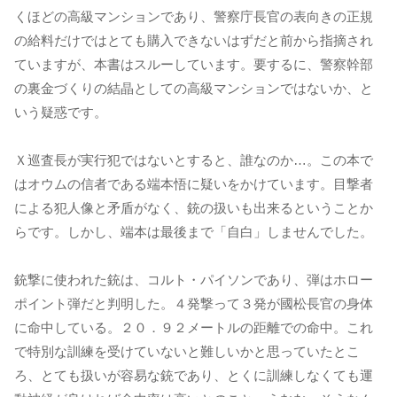
くほどの高級マンションであり、警察庁長官の表向きの正規
の給料だけではとても購入できないはずだと前から指摘され
ていますが、本書はスルーしています。要するに、警察幹部
の裏金づくりの結晶としての高級マンションではないか、と
いう疑惑です。
Ｘ巡査長が実行犯ではないとすると、誰なのか…。この本で
はオウムの信者である端本悟に疑いをかけています。目撃者
による犯人像と矛盾がなく、銃の扱いも出来るということか
らです。しかし、端本は最後まで「自白」しませんでした。
銃撃に使われた銃は、コルト・パイソンであり、弾はホロー
ポイント弾だと判明した。４発撃って３発が國松長官の身体
に命中している。２０．９２メートルの距離での命中。これ
で特別な訓練を受けていないと難しいかと思っていたとこ
ろ、とても扱いが容易な銃であり、とくに訓練しなくても運