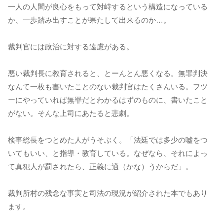
一人の人間が良心をもって対峙するという構造になっている
か、一歩踏み出すことが果たして出来るのか…。
裁判官には政治に対する遠慮がある。
悪い裁判長に教育されると、とーんとん悪くなる。無罪判決
なんて一枚も書いたことのない裁判官はたくさんいる。フツ
ーにやっていれば無罪だとわかるはずのものに、書いたこと
がない。そんな上司にあたると悲劇。
検事総長をつとめた人がうそぶく。「法廷では多少の嘘をつ
いてもいい、と指導・教育している。なぜなら、それによっ
て真犯人が罰されたら、正義に適（かな）うからだ」。
裁判所村の残念な事実と司法の現況が紹介された本でもあり
ます。