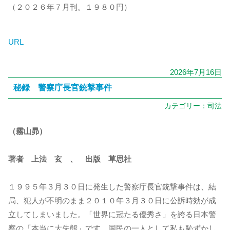
（２０２６年７月刊。１９８０円）
URL
2026年7月16日
秘録 警察庁長官銃撃事件
カテゴリー：
司法
（霧山昴）
著者 上法 玄 、 出版 草思社
１９９５年３月３０日に発生した警察庁長官銃撃事件は、結
局、犯人が不明のまま２０１０年３月３０日に公訴時効が成
立してしまいました。「世界に冠たる優秀さ」を誇る日本警
察の「本当に大失態」です。国民の一人として私も恥ずかし