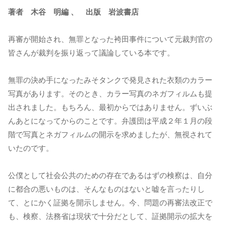
著者 木谷 明編 、 出版 岩波書店
再審が開始され、無罪となった袴田事件について元裁判官の
皆さんが裁判を振り返って議論している本です。
無罪の決め手になったみそタンクで発見された衣類のカラー
写真があります。そのとき、カラー写真のネガフィルムも提
出されました。もちろん、最初からではありません。ずいぶ
んあとになってからのことです。弁護団は平成２年１月の段
階で写真とネガフィルムの開示を求めましたが、無視されて
いたのです。
公僕として社会公共のための存在であるはずの検察は、自分
に都合の悪いものは、そんなものはないと嘘を言ったりし
て、とにかく証拠を開示しません。今、問題の再審法改正で
も、検察、法務省は現状で十分だとして、証拠開示の拡大を