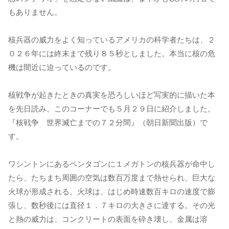
もありません。
核兵器の威力をよく知っているアメリカの科学者たちは、２
０２６年には終末まで残り８５秒としました。本当に核の危
機は間近に迫っているのです。
核戦争が起きたときの真実を恐ろしいほど写実的に描いた本
を先日読み、このコーナーでも５月２９日に紹介しました。
『核戦争 世界滅亡までの７２分間』（朝日新聞出版）で
す。
ワシントンにあるペンタゴンに１メガトンの核兵器が命中し
たら、たちまち周囲の空気は数百万度まで熱せられ、巨大な
火球が形成される。火球は、はじめ時速数百キロの速度で膨
張し、数秒後には直径１．７キロの大きさに達する。その光
と熱の威力は、コンクリートの表面を砕き壊し、金属は溶