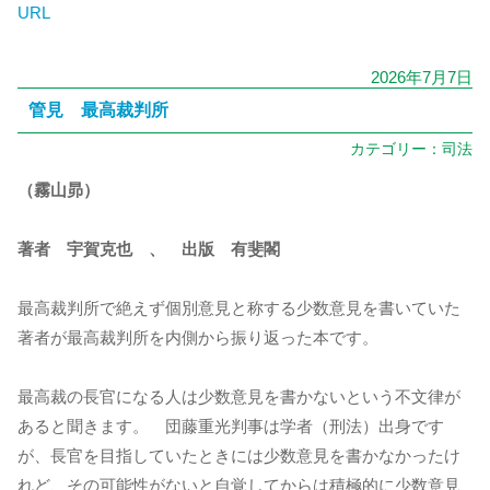
URL
2026年7月7日
管見 最高裁判所
カテゴリー：
司法
（霧山昴）
著者 宇賀克也 、 出版 有斐閣
最高裁判所で絶えず個別意見と称する少数意見を書いていた
著者が最高裁判所を内側から振り返った本です。
最高裁の長官になる人は少数意見を書かないという不文律が
あると聞きます。 団藤重光判事は学者（刑法）出身です
が、長官を目指していたときには少数意見を書かなかったけ
れど、その可能性がないと自覚してからは積極的に少数意見