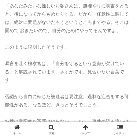
「あなたみたいな難しいお客さんは、無理やりに調書をとる
と、後になってからもめたりする。だから、任意性に関して
は、絶対に問題がないだろうというところまでやる。そこは
固めて おきたいので、自分のためにやってるんですよ」
このように説明したそうです。
暴言を吐く検察官は、「自分を守るという意識が欠けてい
る」と解説されています。さすがです。見習いたい言葉で
す。
否認から自白に転じた被疑者は要注意。過剰な迎合をする可
能性がある。なるほど、きっとそうでしょう。
特捜は意図的な冤罪はやらない。しかし、事件の読み違いは
ある。
ホーム
検索
トップ
サイドバー