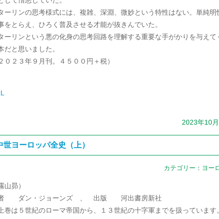
ターリンの思考様式には、複雑、深淵、微妙という特性はない。単純明
事をとらえ、ひろく普及させる才能が抜きんでいた。
ターリンという悪の化身の思考回路を理解する重要な手がかりを与えて
本だと思いました。
２０２３年９月刊。４５００円＋税）
L
2023年10
中世ヨーロッパ全史（上）
カテゴリー：
ヨー
霧山昴）
者 ダン・ジョーンズ 、 出版 河出書房新社
巻は５世紀のローマ帝国から、１３世紀の十字軍までを扱っています