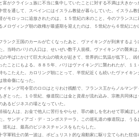
と富がクライシュ族に不当に集中していたことに対する不満は大きかっ
世を通して、スペインにはイスラム教徒が暮らしていた。イスラム教
督がモロッコに追放されたのは、１５世紀の末のこと。今のフランスに
るメロヴィング朝の政権が最盛期を迎えたのは、５世紀から６世紀にか
。
ランク王国のカールが亡くなったあと、ヴァイキングが到来するよう
た。当時のパリの人口は、せいぜい数千人規模。ヴァイキングの襲来は
紀の半ばにかけて巨大火山の噴火が起きて、世界的に気温が低下し、凶
ったことにもよる。８８５年、パリはヴァイキングに襲われたが、１１
持ちこたえた。カロリング朝にとって、半世紀近くも続いたヴァイキン
は致命傷になった。
ァイキング司令官のロロはとりわけ残酷で、フランス王からノルマンデ
もぎとった。１０世紀、修道院には金と資産が流れ込み、宗教共同体は
のあるビジネスの場となっていた。
福な人は、お金で他人に苦行をやらせ、罪の赦しを乞わせて罪滅ぼし
た。サンディアゴ・デ・コンポステーラ。この巡礼道の修道院は、うる
。巡礼は、最高のビジネスチャンスをもたらした。
字軍戦士の第一波は、ポピュリスト的な扇動家に駆り立てられた狂信