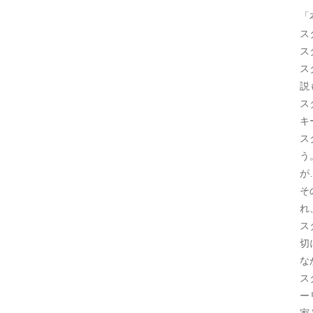
「
ス
ス
ス
説
ス
キ
ス
う
が
そ
れ
ス
切
な
ス
ー
家