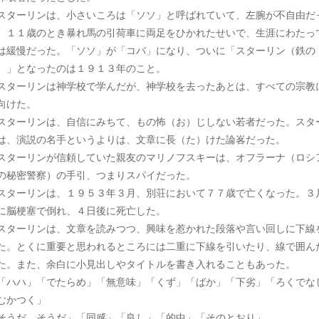
ターリンは、小さいころは「ソソ」と呼ばれていて、左腕が不自由だ
。１１歳のとき暴れ馬の引荷車に両足をひかれたせいで、生涯にわたっ
は緩慢だった。「ソソ」が「コバ」になり、ついに「スターリン（鉄の
）」となったのは１９１３年のこと。
ターリンは神学校で学んだが、神学校を去ったあとは、すべての宗教
向けた。
ターリンは、自信にみちて、もの怖（お）じしない若者だった。スタ
は、演説の名手というよりは、文章に長（た）けた論峉だった。
ターリンが信頼していた親友のマリノフスキーは、オフラーナ（ロシ
の秘密警察）の手引、つまりスパイだった。
ターリンは、１９５３年３月、別荘において７７歳で亡くなった。３
に脳梗塞で倒れ、４日後に死亡した。
ターリンは、文章を読みつつ、興味を惹かれた段落や言い回しに下線
た。とくに重要と思われるところには二重に下線を引いたり、線で囲ん
た。また、余白に小見出しやタイトルを書き入れることもあった。
ハハ」「でたらめ」「無意味」「くず」「ばか」「下劣」「ろくでな
むかつく」
そうだ、そうだ」「同感」「良し」「的中」「そのとおり」