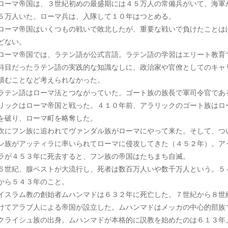
ーマ帝国は、３世紀初めの最盛期には４５万人の常備兵がいて、海軍
５万人いた。ローマ兵は、入隊して１０年はつとめる。
ーマ帝国はいくつもの戦いで敗北したが、重要な戦いで負けたことは
どない。
ーマ帝国では、ラテン語が公式言語。ラテン語の学習はエリート教育
科目だったラテン語の実践的な知識なしに、政治家や官僚としてのキャ
積むことなど考えられなかった。
テン語はローマ法とつながっていた。ゴート族の族長で軍司令官であ
リックはローマ帝国と戦った。４１０年前、アラリックのゴート族はロ
を破り、ローマ町を略奪した。
にフン族に追われてヴァンダル族がローマにやって来た。そして、つ
ン族がアッティラに率いられてローマに侵攻してきた（４５２年）。ア
ラが４５３年に死去すると、フン族の帝国はたちまち自滅。
世紀、腺ペストが大流行し、死者は数百万人いや数千万人という。５
から５４３年のこと。
スラム教の創始者ムハンマドは６３２年に死亡した。７世紀から８世
けてアラブ人による帝国が設立した。ムハンマドはメッカの中心的部族
クライシュ族の出身。ムハンマドが本格的に説教を始めたのは６１３年