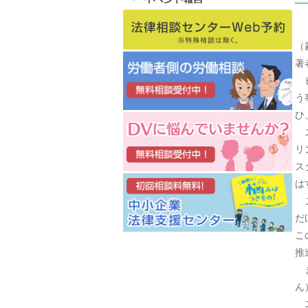
（
著
ヒ
う
ひ
ス
リ
ス
は
こ
だ
こ
推
ま
ん
ス