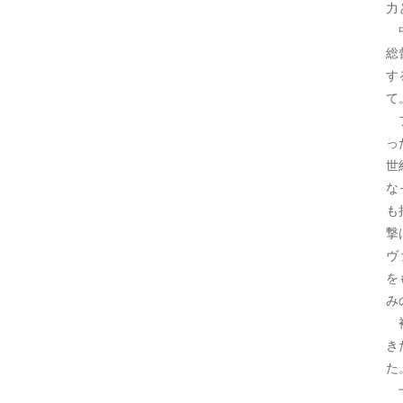
力
中
総
す
て
フ
っ
世
な
も
撃
ヴ
を
み
裕
き
た
十