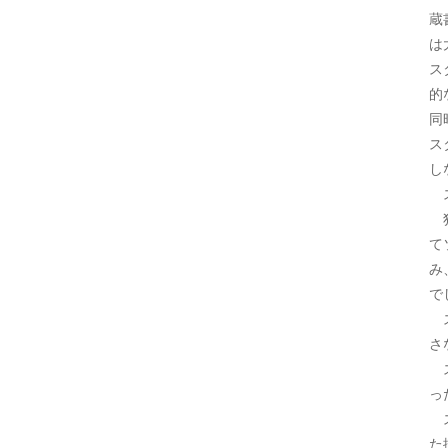
蔵
は
ス
的
同
ス
し
ス
独
て
み
で
ス
さ
ス
っ
ス
た