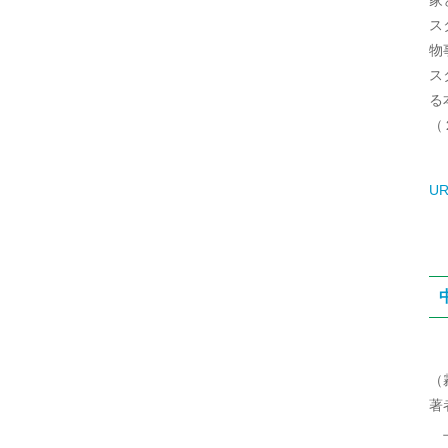
ス
物
ス
る
（
UR
（
著
上