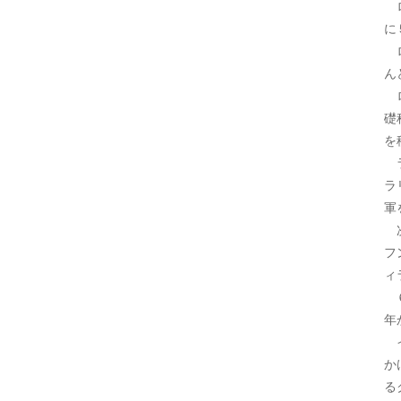
ロ
に
ロ
ん
ロ
礎
を
ラ
ラ
軍
次
フ
ィ
６
年
イ
か
る