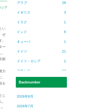
アラブ
28
ロシア
イギリス
3
イラク
1
とい
インド
9
、ぜ
す。
キューバ
1
ター
ドイツ
21
し、
文献
ドイツ・ロシア
1
フランス
17
権力
に、
ベトナム
2
Backnumber
殺を
ミャンマー
1
うじ
2026年8月
ヨーロッパ
608
ん。
2026年7月
い。