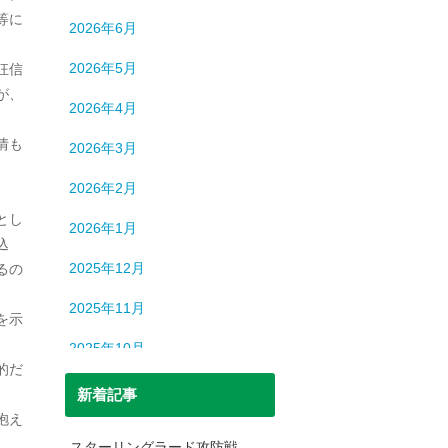
ロシア
13
等に
2026年6月
中国
194
2026年5月
狂信
中東
9
が、
2026年4月
中近東
9
情も
2026年3月
人間
632
2026年2月
人間・脳
3
とし
2026年1月
北朝鮮
1
込
2025年12月
るの
司法
699
2025年11月
を示
宇宙
93
2025年10月
恐竜
20
的だ
2025年9月
新着記事
日本史
69
抱え
2025年8月
日本史（中世）
40
スターリングラード攻防戦