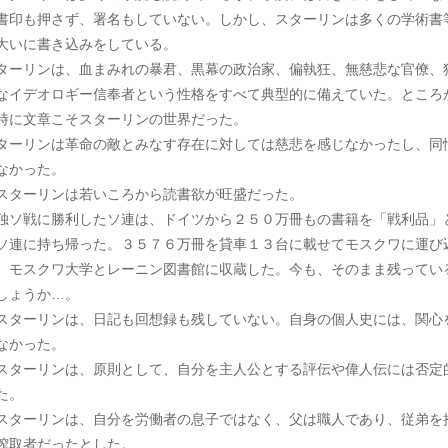
書印も押さず、署名もしていない。しかし、スターリンは多くの学術書
大いに書き込みをしている。
ターリンは、血まみれの暴君、黒幕の政治家、偏執狂、無慈悲な官僚、
なイデオロギー信奉者という性格をすべて典型的に備えていた。ところ
時に文章こそスターリンの世界だった。
ターリンは革命の敵とみなす存在に対しては慈悲を感じなかったし、同
なかった。
ターリンは若いころから読書欲が旺盛だった。
ソ戦に勝利したソ連は、ドイツから２５０万冊もの書籍を「戦利品」
ソ連に持ち帰った。３５７６万冊を貸車１３台に載せてモスクワに運び
、モスクワ大学とレーニン図書館に収蔵した。今も、そのまま残ってい
しょうか…。
ターリンは、日記も回想録も残していない。自身の個人史には、関心
なかった。
ターリンは、原則として、自分を主人公とする評伝や偉人伝には否定
た。
ターリンは、自分を労働者の息子ではなく、父は職人であり、従弟を
搾取者だったとした。