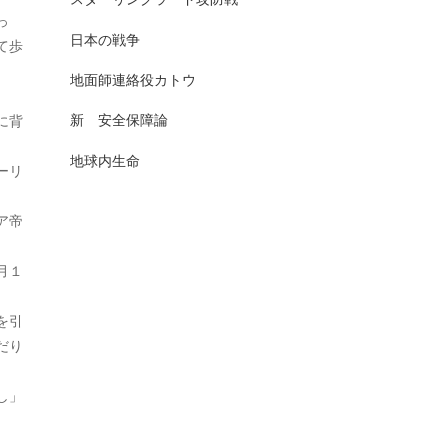
2025年7月
っ
日本史（古代）
13
日本の戦争
て歩
2025年6月
日本史（古代史）
83
地面師連絡役カトウ
2025年5月
日本史（大正）
1
新 安全保障論
に背
2025年4月
日本史（奈良）
7
地球内生命
ーリ
2025年3月
日本史（室町）
10
2025年2月
ア帝
日本史（平安）
61
2025年1月
月１
日本史（戦前・戦中）
201
2024年12月
日本史（戦前）
93
を引
2024年11月
だり
日本史（戦国）
157
2024年10月
日本史（戦後）
167
し」
2024年9月
日本史(明治)
111