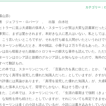
カテゴリー：
霧山昴）
者 ジェフリー・ロバーツ 、 出版 白水社
トラーに並ぶ大虐殺の張本人・スターリンが実は大変な読書家だった
事実に、まずは驚かされます。本好きな人に悪人はいない。私としては
、こう言いたいところですが、それを打ち破る人間がいたというわけで
ターリンが死んだとき、本や雑誌、小冊子は２万５千点もあった。ス
ンは自ら暗殺させた政敵のトロツキーの膨大な著作も読んでいた。ただ
ターリンはロシア語と故郷のグルジア語しか知らなかったので、海外の
すべて翻訳もの。
の本では、スターリンについて、「言葉の力を真に信じた」とか、「
けでなく真理を追究した優れた知識人だった」としていますが、さすが
の評価には異論があります。「真理を追究した優れた知識人」が、大虐
進した張本人だなんて、背理でしかない、私はそう思います。
た、この本では、スターリンについて、「生涯の最期まで強靭（きょ
）な知性を持ち続けた」としていますが、それについても肯定できませ
ターリンは多くの小説も読んでいるが、小説には書き込みをしていな