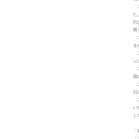
ス
た
行
男
ス
を
ス
ン
ス
国
ス
日
ス
い
し
「
「
「