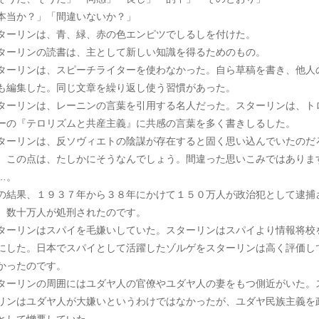
本当か？」「間違いないか？」
ターリンは、青、緑、赤の色エンピツでしるしを付けた。
ターリンの読書は、主として新しい知識を得るためのもの。
ターリンは、スピーチライターを使わなかった。自ら草稿を書き、他人
も編集した。同じ文章を繰り返し使う習慣があった。
ターリンは、レーニンの言葉を引用する名人だった。スターリンは、ト
ーの『テロリズムと共産主義』に共感の言葉を多く書きしるした。
ターリンは、反ソヴィエトの陰謀が存在すると固く思い込んでいたのだ
。この点は、たしかにそうなんでしょう。間違った思いこみではありま
…。
の結果、１９３７年から３８年にかけて１５０万人が政治犯として逮捕
、数十万人が処刑されたのです。
ターリンはスパイを毛嫌いしていた。スターリンはスパイより情報将校
にした。日本でスパイとして活躍したゾルゲをスターリンは高く評価し
かったのです。
ターリンの周囲にはユダヤ人の官僚やユダヤ人の妻をもつ側近がいた。
リンはユダヤ人が大嫌いというわけではなかったが、ユダヤ民族主義を
として憎悪していた。