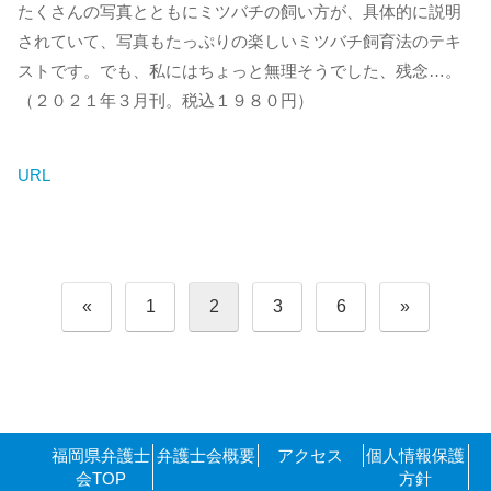
たくさんの写真とともにミツバチの飼い方が、具体的に説明
されていて、写真もたっぷりの楽しいミツバチ飼育法のテキ
ストです。でも、私にはちょっと無理そうでした、残念…。
（２０２１年３月刊。税込１９８０円）
URL
投
«
1
2
3
6
»
稿
の
ペ
ー
ジ
送
り
福岡県弁護士
弁護士会概要
アクセス
個人情報保護
会TOP
方針