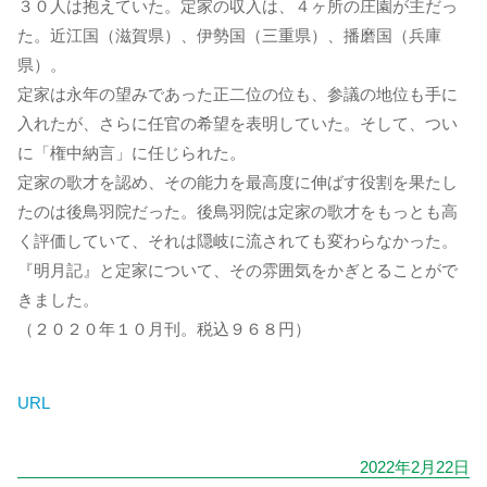
３０人は抱えていた。定家の収入は、４ヶ所の庄園が主だっ
た。近江国（滋賀県）、伊勢国（三重県）、播磨国（兵庫
県）。
定家は永年の望みであった正二位の位も、参議の地位も手に
入れたが、さらに任官の希望を表明していた。そして、つい
に「権中納言」に任じられた。
定家の歌才を認め、その能力を最高度に伸ばす役割を果たし
たのは後鳥羽院だった。後鳥羽院は定家の歌才をもっとも高
く評価していて、それは隠岐に流されても変わらなかった。
『明月記』と定家について、その雰囲気をかぎとることがで
きました。
（２０２０年１０月刊。税込９６８円）
URL
2022年2月22日