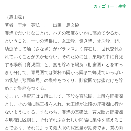
カテゴリー：
生物
（霧山昴）
著者 干場 英弘 、 出版 農文協
養蜂でだいじなことは、ハチの密度をいかに高めてやるか、
ということ。一つの蜂群に、女王蜂、働き蜂、オス蜂、卵、
幼虫そして蛹（さなぎ）がバランスよく存在し、世代交代さ
れていくことが欠かせない。そのためには、巣箱の中に育児
する場所（育児圏）と、蜜を貯める場所（貯蜜圏）とをすっ
きり分けて、育児圏では巣枠の隅から隅まで蜂児でいっぱい
の状態（額面蜂児）の巣枠をつくり、貯蜜圏では蜜だけを貯
めこむ巣枠をつくる。
そこで、採蜜群は２段にして、下段を育児圏、上段を貯蜜圏
とし、その間に隔王板を入れ、女王蜂が上段の貯蜜圏に行か
ないようにする。すなわち、養蜂の基礎は、育児圏と貯蜜圏
を明確に区別し、それぞれふさわしい間隔に巣枠を整えるこ
とであり、それによって最大限の採蜜量が期待でき、質の向