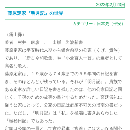
2022年2月23日
藤原定家『明月記』の世界
カテゴリー：
日本史（平安）
（霧山昴）
著者 村井 康彦 、 出版 岩波新書
藤原定家は平安時代末期から鎌倉前期の公家（くげ。貴族）
であり、『新古今和歌集』や『小倉百人一首』の選者として
高名な歌人。
藤原定家は、１９歳から７４歳までの５５年間の日記を書
き、そのほとんどが残っている。それが『明月記』。貴族で
ある定家が詳しい日記を書き残したのは、他の公家日記と同
じく、子孫のための故実の書とするためだった。宮廷儀礼に
従う公家にとって、公家の日記は必須不可欠の指南の書だっ
た。ただし、『明月記』は「私」を極端に書きあらわした
『極秘日記』でもあった。
定家は公家の一員として官位昇進（官途）には大いなる関心