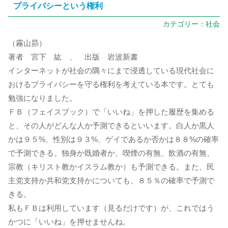
プライバシーという権利
カテゴリー：
社会
（霧山昴）
著者 宮下 紘 、 出版 岩波新書
インターネットが社会の隅々にまで浸透している現代社会に
おけるプライバシーを守る権利を考えている本です。とても
勉強になりました。
ＦＢ（フェイスブック）で「いいね」を押した履歴を集める
と、その人がどんな人か予測できるといいます。白人か黒人
かは９５%、性別は９３%、ゲイであるか否かは８８%の確率
で予測できる。独身か既婚者か、喫煙の有無、飲酒の有無、
宗教（キリスト教かイスラム教か）も予測できる。また、民
主党支持か共和党支持かについても、８５％の確率で予測で
きる。
私もＦＢは利用しています（見るだけです）が、これではう
かつに「いいね」を押せませんね。