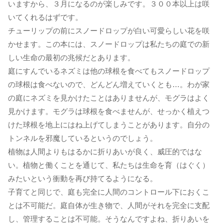
いますから、３月になるのが楽しみです。３００本以上は咲
いてくれるはずです。
チューリップの前にスノードロップが白い可愛らしい花を咲
かせます。この本には、スノードロップは私たちの庭での新
しい生命の最初の兆候だとあります。
庭にすんでいるネズミは他の球根を食べてもスノードロップ
の球根は食べないので、どんどん増えていくとも…。わが家
の庭にネズミを見かけたことはありませんが、モグラはよく
見かけます。モグラは球根を食べませんが、せっかく植えつ
けた球根を地上にはね上げてしまうことがあります。自分の
トンネルを邪魔しているというのでしょう。
植物は人間よりもはるかに折りあいが良く、威圧的ではな
い。植物と働くことを通じて、私たちは生命を育（はぐく）
みたいという衝動を再び持てるようになる。
子育てと同じで、庭も完全に人間のコントロール下におくこ
とは不可能だ。庭自体が生き物で、人間がそれを完全に支配
し、管理することは不可能。そうなんですよね、折りあいを