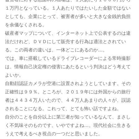
１万円となっている。１人あたりではたいした金額ではない
としても、企業にとって、被害者が多いと大きな金銭的負担
を余儀なくされる。
破産者マップについて、インターネット上で公表するのは違
法だけれど、ＤＶＤにして販売する行為は適法とされてい
る。この両者の違いは、一体どこにあるのか…。
では、車に搭載しているドライブレコーダーによる常時撮影
は、情報自己決定権の侵害にあたるという判決はどう考えて
よいか。
自動顔認証カメラが空港に設置されようとしています。その
正確性は９９％。ところが、２０１９年には外国からの旅行
者は４４３４万人いたので、４４万人あまりの人々が、誤認
されることになる。これって、とても怖い話ですよね。
自分のことを自分以上に第三者が知っているなんて、まさし
く不気味そのものです。いやですよね…。現代社会に生きる
うえで考えるべき視点の一つだと思いました。