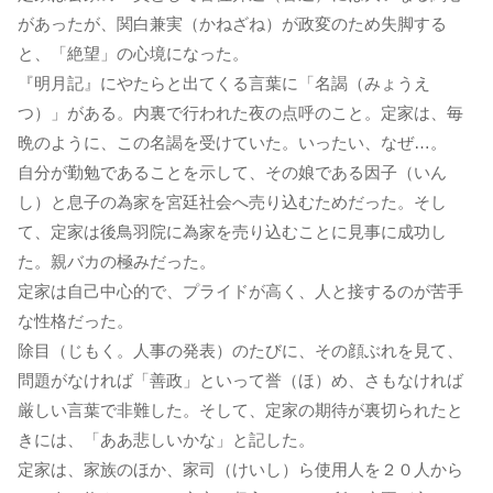
があったが、関白兼実（かねざね）が政変のため失脚する
と、「絶望」の心境になった。
『明月記』にやたらと出てくる言葉に「名謁（みょうえ
つ）」がある。内裏で行われた夜の点呼のこと。定家は、毎
晩のように、この名謁を受けていた。いったい、なぜ…。
自分が勤勉であることを示して、その娘である因子（いん
し）と息子の為家を宮廷社会へ売り込むためだった。そし
て、定家は後鳥羽院に為家を売り込むことに見事に成功し
た。親バカの極みだった。
定家は自己中心的で、プライドが高く、人と接するのが苦手
な性格だった。
除目（じもく。人事の発表）のたびに、その顔ぶれを見て、
問題がなければ「善政」といって誉（ほ）め、さもなければ
厳しい言葉で非難した。そして、定家の期待が裏切られたと
きには、「ああ悲しいかな」と記した。
定家は、家族のほか、家司（けいし）ら使用人を２０人から