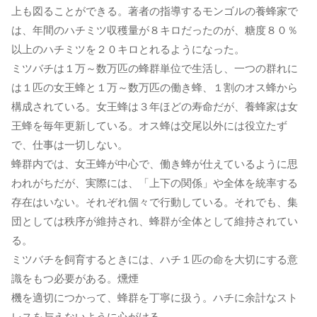
上も図ることができる。著者の指導するモンゴルの養蜂家で
は、年間のハチミツ収穫量が８キロだったのが、糖度８０％
以上のハチミツを２０キロとれるようになった。
ミツバチは１万～数万匹の蜂群単位で生活し、一つの群れに
は１匹の女王蜂と１万～数万匹の働き蜂、１割のオス蜂から
構成されている。女王蜂は３年ほどの寿命だが、養蜂家は女
王蜂を毎年更新している。オス蜂は交尾以外には役立たず
で、仕事は一切しない。
蜂群内では、女王蜂が中心で、働き蜂が仕えているように思
われがちだが、実際には、「上下の関係」や全体を統率する
存在はいない。それぞれ個々で行動している。それでも、集
団としては秩序が維持され、蜂群が全体として維持されてい
る。
ミツバチを飼育するときには、ハチ１匹の命を大切にする意
識をもつ必要がある。燻煙
機を適切につかって、蜂群を丁寧に扱う。ハチに余計なスト
レスを与えないように心がける。