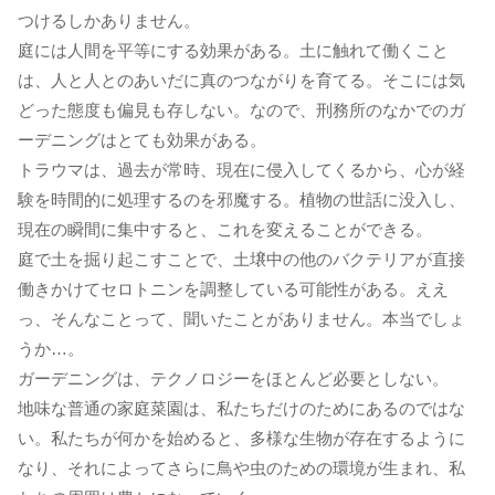
つけるしかありません。
庭には人間を平等にする効果がある。土に触れて働くこと
は、人と人とのあいだに真のつながりを育てる。そこには気
どった態度も偏見も存しない。なので、刑務所のなかでのガ
ーデニングはとても効果がある。
トラウマは、過去が常時、現在に侵入してくるから、心が経
験を時間的に処理するのを邪魔する。植物の世話に没入し、
現在の瞬間に集中すると、これを変えることができる。
庭で土を掘り起こすことで、土壌中の他のバクテリアが直接
働きかけてセロトニンを調整している可能性がある。ええ
っ、そんなことって、聞いたことがありません。本当でしょ
うか…。
ガーデニングは、テクノロジーをほとんど必要としない。
地味な普通の家庭菜園は、私たちだけのためにあるのではな
い。私たちが何かを始めると、多様な生物が存在するように
なり、それによってさらに鳥や虫のための環境が生まれ、私