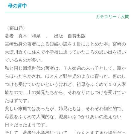
母の背中
カテゴリー：
人間
（霧山昴）
著者 真木 和泉 、 出版 自費出版
宮崎出身の著者による短編小説を１冊にまとめた本。宮崎の
大淀川近くに住んで小学校に通っていたころの思い出を描い
ているものが多い。
私と同じ団塊世代の著者は、７人姉弟の末っ子として、親か
らほったらかされ、ほとんど野生児のように育った。何のし
つけも受けていないというけれど、祖母をふくめて１０人家
族なので、上の姉兄たちから、それなりにしつけを受けてい
たはずです。
貧しい家庭ではあったが、姉兄たちは、それぞれ個性的で、
母親をふくめて人間的な、泥臭いぶつかりあいの絶えない
日々だったようです。
そして、著者は小学校について、「なんとすてきな場所だっ