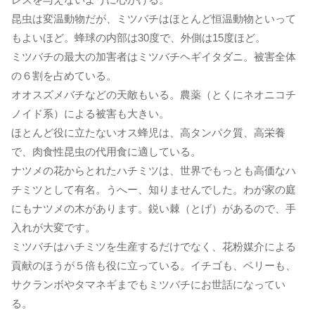
昆虫は変温動物だが、ミツバチはほとんど恒温動物といって
もよいほど。蜂球の内部は30度で、外側は15度ほど。
ミツバチの最大の加害者はミツバチヘギイタダニ。被害全体
の６割を占めている。
オオスズメバチなどの天敵もいる。農薬（とくにネオニコチ
ノイド系）による被害も大きい。
ほとんど役に立たないオス蜂児は、高タンパク質、高栄養
で、肉食性昆虫の代用食に適している。
ナツメの花からとれたハチミツは、世界でもっとも高価なハ
チミツとして有名。うへー、知りませんでした。わが家の庭
にもナツメの木があります。鋭い棘（とげ）があるので、手
入れが大変です。
ミツバチはハチミツを生産するだけでなく、花粉媒介による
貢献のほうが５倍も役に立っている。イチゴも、ベリーも、
サクランボやタマネギまでもミツバチにお世話になってい
る。