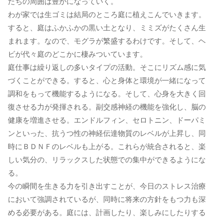
たちの周囲は豊かになっていく。
わが家では生ゴミは結局のところ庭に植えこんでいきます。
すると、庭はふかふかの黒い土となり、ミミズがたくさん生
まれます。なので、モグラが繁盛するわけです。そして、ヘ
ビが代々庭のどこかに棲みついています。
庭仕事は繰り返しの多いタイプの活動。そこにリズム感に気
づくことができる。すると、心と身体と環境が一緒になって
調和をもって機能するようになる。そして、心身を大きく回
復させる力が発揮される。副交感神経の機能を強化し、脳の
健康を増進させる。エンドルフィン、セロトニン、ドーパミ
ンといった、抗うつ性の神経伝達物質のレベルが上昇し、同
時にＢＤＮＦのレベルも上がる。これらが統合されると、楽
しい気分の、リラックスした状態での集中ができるようにな
る。
今の瞬間を生きる力を引き出すことが、今日のストレス治療
において強調されているが、同時に将来の方針をもつ力も深
める必要がある。庭には、計画したり、楽しみにしたりする