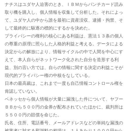
ナチスはユダヤ人迫害のとき、ＩＢＭからパンチカード読み
取り機を購入し、個人情報を収集して分析した。それによっ
て、ユダヤ人の中から誰を最初に資産没収、逮捕・拘禁、そ
して最終的に駆逐の標的にするかを決めた。
プライバシーの権利の核心にある利益は、憲法１３条の個人
の尊重の原理に照らした人格的利益と考える。データによる
決定からの解放により、情報サイクルの中で人間を中心にす
えて、本人自らがネットワーク化された自分を造形する利
益、別の言い方では、自らの情報に関する決定の利益こそが
現代的プライバシー権の中核をなしている。
日本の最高裁は、これまで一度も自己情報コントロール権を
肯認していない。
ベネッセから個人情報が大量に漏洩した件について、ヤフー
ＢＢから５００円の金券が配布されていたほかに、裁判所は
５５００円の賠償を命じた。
氏名、住所、電話番号、メールアドレスなどの単純な漏洩の
被害者に対する慰謝料の相場は、１人あたり１０００円から