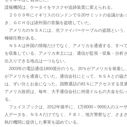
諜報機関は、ケータイをマスクや追跡装置に変えられる。
２００９年にイギリスのロンドンでＧ20サミットの会議があ
き、ＧＣＨＱは諸外国の首脳を盗聴していた。
アメリカのＮＳＡには、光ファイバーケーブルの盗聴という
極秘任務がある。
ＮＳＡは外国の情報だけでなく、アメリカを通過する、すべ
を収集している。アメリカ本土には、通信が監視・収集・分析
出入りできる地点は一つもない。
2003年の電話通信1800億分のうち、20％がアメリカを発着し、
がアメリカを通過していた。通信会社にとって、ＮＳＡとの協
は、ずい分とお金になった。国際通話の81％にアクセスする見
アメリカ政府は、毎年、大手通信会社に何億ドルもの大金を払
る。
フェイスブックは、2012年後半に、1万8000～9000人のユー
人データを、ＮＳＡだけでなく、ＦＢＩ、地方警察など、さま
執行機関に提供した事実を認めている。