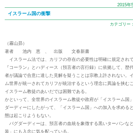
2015年
イスラーム国の衝撃
カテゴリー
（霧山昴）
著者 池内 恵 、 出版 文春新書
イスラーム法では、カリフの存在の必要性は明確に規定され
『コーラン』とハディース（預言者の言行録）に依拠して、歴
者が議論で合意に達した見解を疑うことは宗教上許されない。
ム世界が統一されてカリフが統治するという理念に異論を挟む
イスラーム教徒のあいだでは困難である。
かといって、全世界のイスラーム教徒や政府が「イスラーム国
ダーディーにしたがって、「イスラーム国」への加入を求める
態は起こりようもない。
バグダーディーは、預言者の血統を象徴する黒いターバンな
装」にも入念に気を配っている。