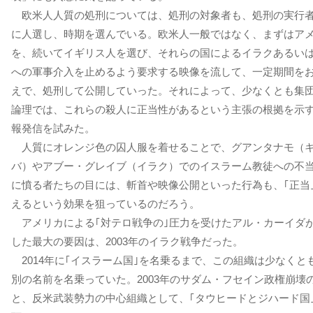
欧米人人質の処刑については、処刑の対象者も、処刑の実行
に人選し、時期を選んでいる。欧米人一般ではなく、まずはア
を、続いてイギリス人を選び、それらの国によるイラクあるい
への軍事介入を止めるよう要求する映像を流して、一定期間を
えで、処刑して公開していった。それによって、少なくとも集
論理では、これらの殺人に正当性があるという主張の根拠を示
報発信を試みた。
人質にオレンジ色の囚人服を着せることで、グアンタナモ（
バ）やアブー・グレイブ（イラク）でのイスラーム教徒への不
に憤る者たちの目には、斬首や映像公開といった行為も、｢正当
えるという効果を狙っているのだろう。
アメリカによる｢対テロ戦争の｣圧力を受けたアル・カーイダ
した最大の要因は、2003年のイラク戦争だった。
2014年に｢イスラーム国｣を名乗るまで、この組織は少なくと
別の名前を名乗っていた。2003年のサダム・フセイン政権崩壊
と、反米武装勢力の中心組織として、｢タウヒードとジハード国