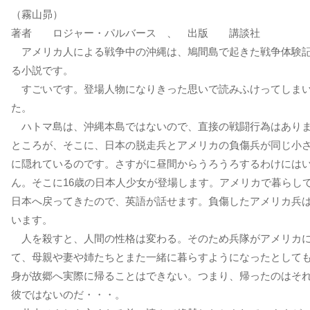
（霧山昴）
著者 ロジャー・パルバース 、 出版 講談社
アメリカ人による戦争中の沖縄は、鳩間島で起きた戦争体験
る小説です。
すごいです。登場人物になりきった思いで読みふけってしま
た。
ハトマ島は、沖縄本島ではないので、直接の戦闘行為はあり
ところが、そこに、日本の脱走兵とアメリカの負傷兵が同じ小
に隠れているのです。さすがに昼間からうろうろするわけには
ん。そこに16歳の日本人少女が登場します。アメリカで暮らし
日本へ戻ってきたので、英語が話せます。負傷したアメリカ兵
います。
人を殺すと、人間の性格は変わる。そのため兵隊がアメリカ
て、母親や妻や姉たちとまた一緒に暮らすようになったとして
身が故郷へ実際に帰ることはできない。つまり、帰ったのはそ
彼ではないのだ・・・。