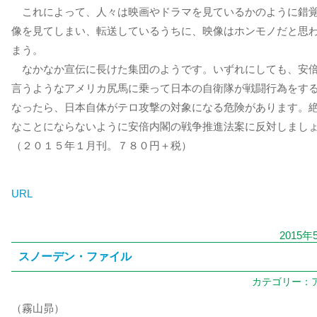
これによって、人々は映画やドラマを見ているかのように錯
像を見てしまい、転送しているうちに、映像はホンモノだと思
まう。
なかなか宣伝に長けた集団のようです。いずれにしても、安
言うようなアメリカ尻馬に乗って日本の自衛隊が戦闘行為をす
なったら、日本自体がテロ攻撃の対象になる危険があります。
なことにならないように安倍内閣の戦争推進法案に反対しまし
（２０１５年１月刊。７８０円＋税）
URL
2015年
スノーデン・ファイル
カテゴリー：
（霧山昴）