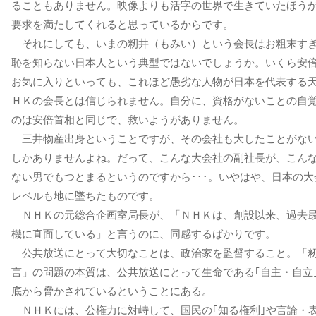
ることもありません。映像よりも活字の世界で生きていたほう
要求を満たしてくれると思っているからです。
それにしても、いまの籾井（もみい）という会長はお粗末す
恥を知らない日本人という典型ではないでしょうか。いくら安
お気に入りといっても、これほど愚劣な人物が日本を代表する
ＨＫの会長とは信じられません。自分に、資格がないことの自
のは安倍首相と同じで、救いようがありません。
三井物産出身ということですが、その会社も大したことがな
しかありませんよね。だって、こんな大会社の副社長が、こん
ない男でもつとまるというのですから･･･。いやはや、日本の大
レベルも地に墜ちたものです。
ＮＨＫの元総合企画室局長が、「ＮＨＫは、創設以来、過去
機に直面している」と言うのに、同感するばかりです。
公共放送にとって大切なことは、政治家を監督すること。「
言」の問題の本質は、公共放送にとって生命である｢自主・自立
底から脅かされているということにある。
ＮＨＫには、公権力に対峙して、国民の｢知る権利｣や言論・