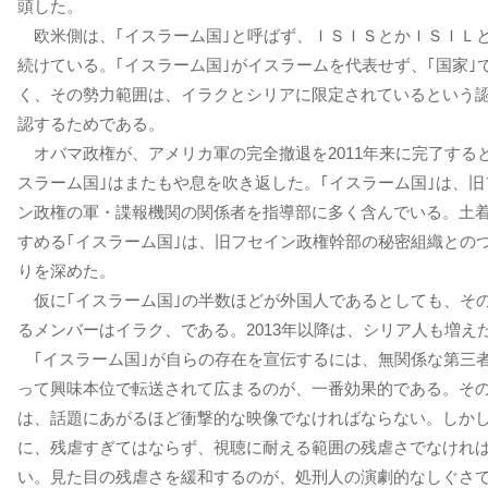
頭した。
欧米側は、｢イスラーム国｣と呼ばず、ＩＳＩＳとかＩＳＩＬ
続けている。｢イスラーム国｣がイスラームを代表せず、｢国家｣
く、その勢力範囲は、イラクとシリアに限定されているという
認するためである。
オバマ政権が、アメリカ軍の完全撤退を2011年来に完了すると
スラーム国｣はまたもや息を吹き返した。｢イスラーム国｣は、旧
ン政権の軍・諜報機関の関係者を指導部に多く含んでいる。土
すめる｢イスラーム国｣は、旧フセイン政権幹部の秘密組織との
りを深めた。
仮に｢イスラーム国｣の半数ほどが外国人であるとしても、そ
るメンバーはイラク、である。2013年以降は、シリア人も増え
｢イスラーム国｣が自らの存在を宣伝するには、無関係な第三
って興味本位で転送されて広まるのが、一番効果的である。そ
は、話題にあがるほど衝撃的な映像でなければならない。しか
に、残虐すぎてはならず、視聴に耐える範囲の残虐さでなけれ
い。見た目の残虐さを緩和するのが、処刑人の演劇的なしぐさ