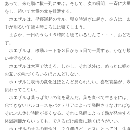
あって、来た順に横一列に並ぶ。そして、次の瞬間、一斉に大
をし、続いて大量の糞を排泄する。
ホエザルは、早寝遅起のサル。朝８時過ぎに起き、夕方は、
中が明るい午後４時ころには寝てしまう。
まさか、一日のうち１６時間も寝ているなんて・・・。おど
す。
ホエザルは、移動ルートを３日から５日で一周する。かなり
い生活を送る。
ホエザルは大声で吠える。しかし、それ以外は、めったに鳴
お互いの毛づくろいをほとんどしない。
ホエザルに表情の変化はほとんど見られない。喜怒哀楽が、
伝わってこない。
ホエザルは葉っぱ食いの道を選んだ。葉を食べて生きるには
化できないセルロースをバクテリアによって発酵させなければ
そのぶん休む時間が長くなる。それに発酵によって熱が発生す
体温調節からいっても、できるだけ緩慢に動くほうがいい。
ホエザルのオスの寿命は、２０年ほど。オスにとっては、生