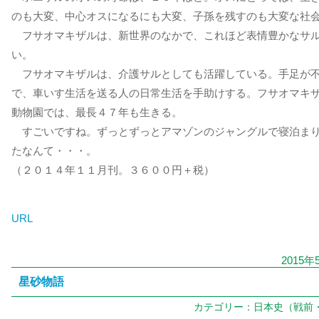
のも大変、中心オスになるにも大変、子孫を残すのも大変な社
フサオマキザルは、新世界のなかで、これほど表情豊かなサ
い。
フサオマキザルは、介護サルとしても活躍している。手足が
で、車いす生活を送る人の日常生活を手助けする。フサオマキ
動物園では、最長４７年も生きる。
すごいですね。ずっとずっとアマゾンのジャングルで寝泊ま
たなんて・・・。
（２０１４年１１月刊。３６００円＋税）
URL
2015年
星砂物語
カテゴリー：
日本史（戦前