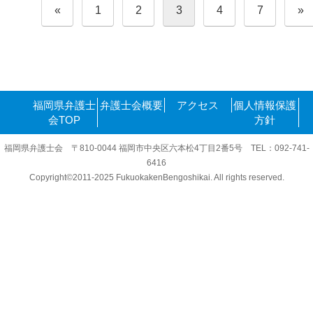
投
«
1
2
3
4
7
»
稿
の
ペ
ー
ジ
送
り
福岡県弁護士
弁護士会概要
アクセス
個人情報保護
会TOP
方針
福岡県弁護士会 〒810-0044 福岡市中央区六本松4丁目2番5号 TEL：092-741-
6416
Copyright©2011-2025 FukuokakenBengoshikai. All rights reserved.