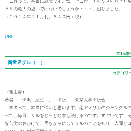
これって、本当に残念ですよね。そこが、イギリスのＢＢＣ
ＨＫの最大の違いではないでしょうか・・・。困りました。
（２０１４年１１月刊。８４０円＋税）
URL
2015年
新世界ザル（上）
カテゴリ
（霧山昴）
著者 伊沢 紘生 、 出版 東京大学出版会
学者って、本当に偉いと思います。南アメリカのジャングル
って、毎日、サルをじっと観察し続けるのです。すごいです。
な苦労のおかげで、居ながらにしてサルのことを知り、人間と