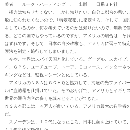
著者 ルーク・ハーディング 、 出版 日系ＢＰ社
権力は知らせたくない、しかし知りたい。自分に都合の悪い
般に知られたくないので、｢特定秘密｣に指定する。そして、国
をしているのか、何を考えているのかは知りたいので、無断で
る。どこの国でもやっているのですが、アメリカの場合は、そ
はずれです。そして、日本の自公政権も、アメリカに習って特
護法を制定・施行してしまいました。
今や、世界はスパイ天国と化している。グーグル、スカイプ
イ、ＧＰＳ、ユーチューブ、トーア、Ｅコマース、インターネ
キングなどは、監視マシーンと化している。
アメリカのＮＳＡはＧＣＨＱと協力して、海底の光ファイバ
ルに盗聴器を仕掛けていた。そのおかげで、アメリカとイギリ
世界の通信内容の多くを読みとることができた。
ＮＳＡ本部には、４万人が働いている。アメリカ最大の数学者
だ。
スノーデンは、１０代になったころ、日本に熱を上げていて
も１年半ほど勉強した。