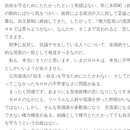
自由を守るためにたたかったという実績はない。常に永田町（
の動向にばかり気をつかい、政府による政治介入に対して妥協
重ね、自主規制に終始してきた。したがって、｢権力監視｣の意
ＨＫでは育ちようがない。なんだか、そこまで言われると、悲
てきます。
戦争に反対し、抗議デモをしている人々について、全国的そ
的な現実の一部として報道すべきなのだ。
私も、本当にそうだと思います。いまのＮＨＫは、本当に不
としかいいようがありません。
公共放送の｢自主・自立｣を守るためにたたかわない、そして
ってこなかったＮＨＫの不甲斐なさに問題がある。
まったく同感です。あまりにも安倍政権の言いなりになりす
ＮＨＫのなかにも、リベラルな人材や見識を持った幹部がい
ではない。しかし、そんな良識派が多数派になり、主流派にな
できない権力構造がある。組織として権力とたたかってでも自
を守ろうという伝統はない。