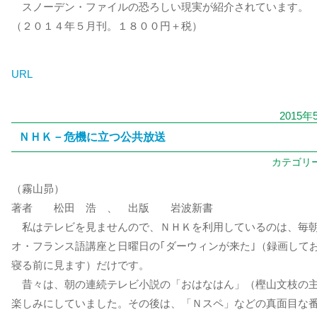
スノーデン・ファイルの恐ろしい現実が紹介されています。
（２０１４年５月刊。１８００円＋税）
URL
2015年
ＮＨＫ－危機に立つ公共放送
カテゴリ
（霧山昴）
著者 松田 浩 、 出版 岩波新書
私はテレビを見ませんので、ＮＨＫを利用しているのは、毎
オ・フランス語講座と日曜日の｢ダーウィンが来た｣（録画して
寝る前に見ます）だけです。
昔々は、朝の連続テレビ小説の「おはなはん」（樫山文枝の
楽しみにしていました。その後は、「Ｎスペ」などの真面目な