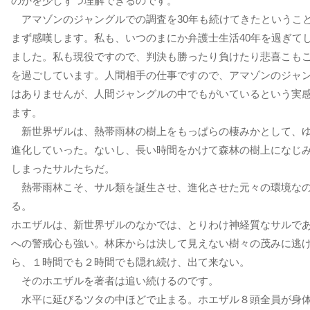
のかを少しずつ理解できるのです。
アマゾンのジャングルでの調査を30年も続けてきたというこ
まず感嘆します。私も、いつのまにか弁護士生活40年を過ぎて
ました。私も現役ですので、判決も勝ったり負けたり悲喜こも
を過ごしています。人間相手の仕事ですので、アマゾンのジャ
はありませんが、人間ジャングルの中でもがいているという実
ます。
新世界ザルは、熱帯雨林の樹上をもっぱらの棲みかとして、
進化していった。ないし、長い時間をかけて森林の樹上になじ
しまったサルたちだ。
熱帯雨林こそ、サル類を誕生させ、進化させた元々の環境な
る。
ホエザルは、新世界ザルのなかでは、とりわけ神経質なサルで
への警戒心も強い。林床からは決して見えない樹々の茂みに逃
ら、１時間でも２時間でも隠れ続け、出て来ない。
そのホエザルを著者は追い続けるのです。
水平に延びるツタの中ほどで止まる。ホエザル８頭全員が身