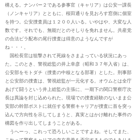
構える。ナンバー２である参事官（キャリア）は公安一課長
（ノンキャリア）とともに、桜田通りを見おろす窓側に個室
を持つ。公安捜査員は１２００人いる。いやはや、大変な人
数です。それでも、無能だとのそしりを免れません。共産党
の合法ビラ配布の尾行捜査は得意のようなんですが
ね・・・。
国松長官は狙撃されて死線をさまよっている状況にあっ
た。このとき、警視総監の井上幸彦（昭和３７年入省）は、
公安部をモトダチ（捜査の中核となる部署）とした。刑事部
と公安部の捜査は、警視総監が一元化する。オウムとは全庁
あげて闘うという井上総監の主張に、一期下の関口警察庁次
長は異論を封じ込められた。現場での捜査経験のないまま公
安部の幹部ポストに就任する警察キャリアが捜査に首を突っ
込んで方向性を示してしまうと、真実とはかけ離れた事件の
構図を作り出してしまうことがある。
うへーっ、これって恐ろしいことですよね。そしてまた、
これって警察キャリアの存在意義を否定するものでもありま