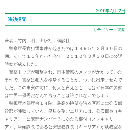
2010年7月22日
時効捜査
カテゴリー：
警察
著者：竹内 明、出版社：講談社
警察庁長官狙撃事件が起きたのは１９９５年３月３０日の
朝。そして１５年たった今年、２０１０年３月３０日に公訴
時効が成立した。
警察トップが狙撃され、日本警察のメンツがかかっていた
事件で、警察は犯人を検挙することが、ついに出来ませんで
した。この事実の前に、何人と言えども、もはや日本の警察
は世界一優秀だなんて言うことは許されないでしょう。
警視庁本部庁舎１４階、最高の眺望を誇る区画には公安部
幹部が陣取っている。皇居を望むエリアには、公安部長（キ
ャリア）、公安部ナンバー３にあたる部付（ノンキャリ
ア）、筆頭課長である公安総務課長（キャリア）が執務室を