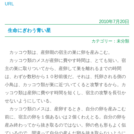
URL
2010年7月20日
生命にぎわう青い星
カテゴリー：
未分類
カッコウ類は、産卵期の宿主の巣に卵を産みこむ。
カッコウ類のメスが産卵に費やす時間は、とても短い。宿
主の巣に取りついてから、産卵して巣を離れるまでの時間
は、わずか数秒から１０秒前後だ。それは、托卵される側の
小鳥は、カッコウ類が巣に近づいてくると攻撃するから。カ
ッコウ類は産卵に費やす時間を短くし、宿主の攻撃を長引か
せないようにしている。
カッコウ類のメスは、産卵するとき、自分の卵を産みこむ
前に、宿主の卵を１個あるいは２個くわえとる。自分の卵を
産み終わってから抜き取るのではない。卵の色も形もよく似
ているので、間違って自分の産んだ卵を抜き取らないように