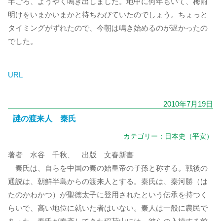
半ごろ、ようやく鳴き出しました。地中に何年もいて、梅雨
明けをいまかいまかと待ちわびていたのでしょう。ちょっと
タイミングがずれたので、今朝は鳴き始めるのが遅かったの
でした。
URL
2010年7月19日
謎の渡来人 秦氏
カテゴリー：
日本史（平安）
著者 水谷 千秋、 出版 文春新書
秦氏は、自らを中国の秦の始皇帝の子孫と称する。戦後の
通説は、朝鮮半島からの渡来人とする。秦氏は、秦河勝（は
たのかわかつ）が聖徳太子に登用されたという伝承を持つく
らいで、高い地位に就いた者はいない。秦人は一般に農民で