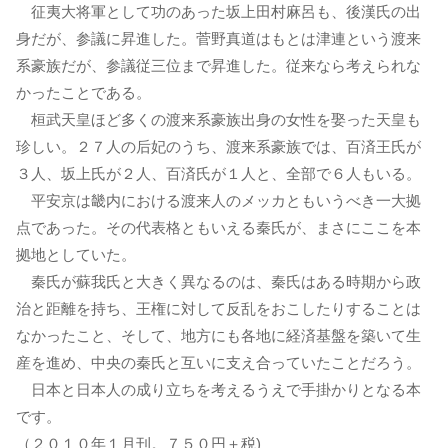
征夷大将軍として功のあった坂上田村麻呂も、後漢氏の出
身だが、参議に昇進した。菅野真道はもとは津連という渡来
系豪族だが、参議従三位まで昇進した。従来なら考えられな
かったことである。
桓武天皇ほど多くの渡来系豪族出身の女性を娶った天皇も
珍しい。２７人の后妃のうち、渡来系豪族では、百済王氏が
３人、坂上氏が２人、百済氏が１人と、全部で６人もいる。
平安京は畿内における渡来人のメッカともいうべき一大拠
点であった。その代表格ともいえる秦氏が、まさにここを本
拠地としていた。
秦氏が蘇我氏と大きく異なるのは、秦氏はある時期から政
治と距離を持ち、王権に対して反乱をおこしたりすることは
なかったこと、そして、地方にも各地に経済基盤を築いて生
産を進め、中央の秦氏と互いに支え合っていたことだろう。
日本と日本人の成り立ちを考えるうえで手掛かりとなる本
です。
（２０１０年１月刊。７５０円＋税)