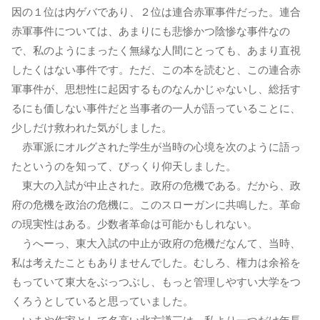
因の１位は内ゲバであり、２位は連合赤軍事件だった。連合
赤軍事件については、あまりにも悲惨かつ陰惨な事件なの
で、私のようにまったく無縁な人間にとっても、あまり直視
したくはない事件です。ただ、この本を読むと、この連合赤
軍事件が、思想性に起因するものなんかじゃないし、総括す
るにも価しない事件だと当事者の一人が語っていることに、
少しだけ救われた気がしました。
赤軍派にオルグされた学生が当時の心境を次のように語っ
たというのを知って、びっくり仰天しました。
東大の入試が中止された。政府の危機である。だから、政
府の危機を政治の危機に。このスローガンに共鳴した。革命
の現実性はある。少数者革命は可能かもしれない。
うへーっ、東大入試の中止が政府の危機だなんて、当時、
私は考えたこともありませんでした。むしろ、権力は余裕を
もっていて東大をぶっつぶし、もっと管理しやすい大学をつ
くろうとしていると思っていました。