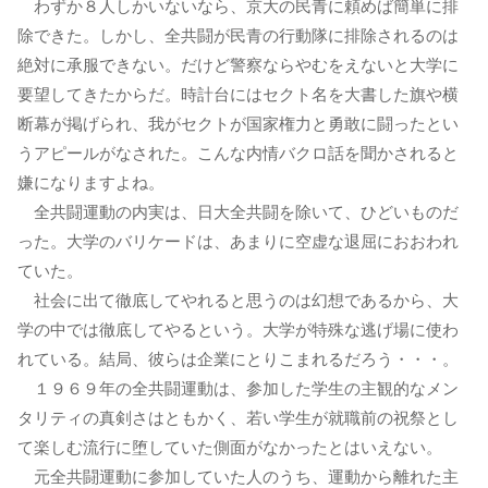
わずか８人しかいないなら、京大の民青に頼めば簡単に排
除できた。しかし、全共闘が民青の行動隊に排除されるのは
絶対に承服できない。だけど警察ならやむをえないと大学に
要望してきたからだ。時計台にはセクト名を大書した旗や横
断幕が掲げられ、我がセクトが国家権力と勇敢に闘ったとい
うアピールがなされた。こんな内情バクロ話を聞かされると
嫌になりますよね。
全共闘運動の内実は、日大全共闘を除いて、ひどいものだ
った。大学のバリケードは、あまりに空虚な退屈におおわれ
ていた。
社会に出て徹底してやれると思うのは幻想であるから、大
学の中では徹底してやるという。大学が特殊な逃げ場に使わ
れている。結局、彼らは企業にとりこまれるだろう・・・。
１９６９年の全共闘運動は、参加した学生の主観的なメン
タリティの真剣さはともかく、若い学生が就職前の祝祭とし
て楽しむ流行に堕していた側面がなかったとはいえない。
元全共闘運動に参加していた人のうち、運動から離れた主