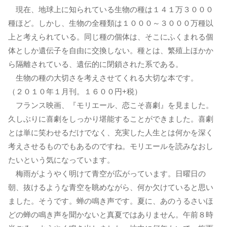
現在、地球上に知られている生物の種は１４１万３０００
種ほど。しかし、生物の全種類は１０００～３０００万種以
上と考えられている。同じ種の個体は、そこにふくまれる個
体としか遺伝子を自由に交換しない。種とは、繁殖上ほかか
ら隔離されている、遺伝的に閉鎖された系である。
生物の種の大切さを考えさせてくれる大切な本です。
（２０１０年１月刊。１６００円+税）
フランス映画、『モリエール、恋こそ喜劇』を見ました。
久しぶりに喜劇をしっかり堪能することができました。喜劇
とは単に笑わせるだけでなく、充実した人生とは何かを深く
考えさせるものでもあるのですね。モリエールを読みなおし
たいという気になっています。
梅雨がようやく明けて青空が広がっています。日曜日の
朝、抜けるような青空を眺めながら、何か欠けていると思い
ました。そうです。蝉の鳴き声です。夏に、あのうるさいほ
どの蝉の鳴き声を聞かないと真夏ではありません。午前８時