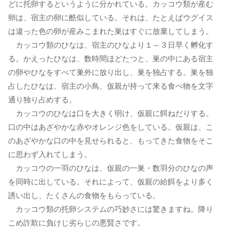
どに托卵するというように分かれている。カッコウ類が産む
卵は、宿主の卵に酷似している。それは、たとえばウグイス
は違った色の卵が産みこまれた巣はすぐに放棄してしまう。
カッコウ類のひなは、宿主のひなより１～３日早く孵化す
る。かえったひなは、数時間ほどたつと、巣の中にある宿主
の卵やひなをすべて巣外に放り出し、巣を独占する。巣を独
占したひなは、宿主の小鳥、仮親が持って来る食べ物を文字
通り独り占めする。
カッコウのひなは口を大きく明け、仮親に餌ねだりする。
口の中はあざやかな赤やオレンジ色をしている。仮親は、こ
のあざやかな口の中を見せられると、もってきた食物をそこ
に思わず入れてしまう。
カッコウの一羽のひなは、仮親の一巣・数羽分のひなの声
を同時に出している。それによって、仮親の給餌をより多く
誘い出し、たくさんの食物をもらっている。
カッコウ類の托卵システムの巧妙さには驚きますね。降り
こめ詐欺に負けじ劣らじの悪賢さです。