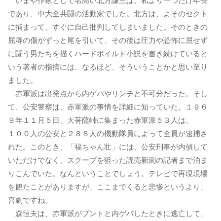
いまや作家として名高い北方謙三は、私より一つだけ年長
であり、中大全共闘の活動家でした。北方は、よそのセクト
に捕まって、すぐに自己批判してしまいました。そのときの
屈辱の傷がずっと尾を引いて、その後は圧力や恐怖に屈せず
に闘う男たちを描くハードボイルド小説を書き続けていると
いう著者の指摘には、なるほど、そういうことかと思い至り
ました。
赤軍派は出発点から内ゲバやリンチと不可分だった。そし
て、公安警察は、赤軍派の事情を詳細に知っていた。１９６
９年１１月５日、大菩薩峠に集まった赤軍派５３人は、
１００人の公安と２８８人の機動隊員によって全員が逮捕さ
れた。このとき、「福ちゃん壮」には、公安刑事が内偵して
いただけでなく、スクープを狙った読売新聞の記者まで泊ま
りこんでいた。なんということでしょう。テレビで再現現場
を観たことがありますが、ここまでくると悲惨というより、
喜劇ですね。
森恒夫は、赤軍派がブントと内ゲバしたときに逃亡して、