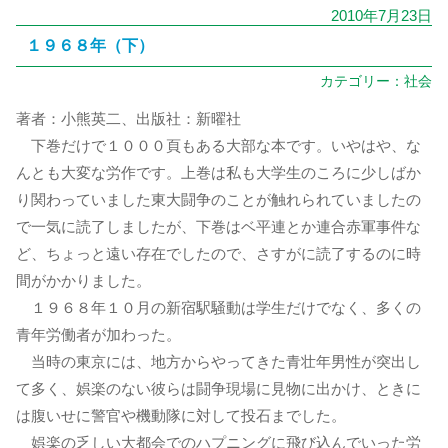
2010年7月23日
１９６８年（下）
カテゴリー：
社会
著者：小熊英二、出版社：新曜社
下巻だけで１０００頁もある大部な本です。いやはや、な
んとも大変な労作です。上巻は私も大学生のころに少しばか
り関わっていました東大闘争のことが触れられていましたの
で一気に読了しましたが、下巻はベ平連とか連合赤軍事件な
ど、ちょっと遠い存在でしたので、さすがに読了するのに時
間がかかりました。
１９６８年１０月の新宿駅騒動は学生だけでなく、多くの
青年労働者が加わった。
当時の東京には、地方からやってきた青壮年男性が突出し
て多く、娯楽のない彼らは闘争現場に見物に出かけ、ときに
は腹いせに警官や機動隊に対して投石までした。
娯楽の乏しい大都会でのハプニングに飛び込んでいった労