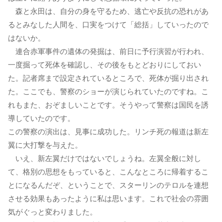
森と永田は、自分の身を守るため、逃亡や反抗の恐れがあ
るとみなした人間を、口実をつけて「総括」していったので
はないか。
連合赤軍事件の遺体の発掘は、前日に予行演習が行われ、
一度掘って死体を確認し、その後をもとどおりにしておい
た。記者席まで設定されているところで、死体が掘り出され
た。ここでも、警察のショーが演じられていたのですね。こ
れもまた、おぞましいことです。そうやって警察は国民を誘
導していたのです。
この警察の演出は、見事に成功した。リンチ死の報道は新左
翼に大打撃を与えた。
いえ、新左翼だけではないでしょうね。左翼全般に対し
て、格別の思想をもっていると、こんなところに帰着するこ
とになるんだぞ、ということで、スターリンのテロルを連想
させる効果もあったように私は思います。これで社会の雰囲
気がぐっと変わりました。