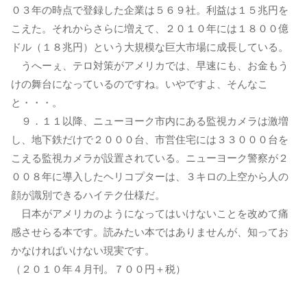
０３年の時点で登録した企業は５６９社。利益は１５兆円を
こえた。それからさらに増えて、２０１０年には１８００億
ドル（１８兆円）という大規模な巨大市場に成長している。
うへーぇ、テロ対策がアメリカでは、早速にも、お金もう
けの舞台になっているのですね。いやですよ、そんなこ
と・・・。
９．１１以降、ニューヨーク市内にある監視カメラは激増
し、地下鉄だけで２０００台、市営住宅には３３０００台を
こえる監視カメラが設置されている。ニューヨーク警察が２
００８年に導入したヘリコプターは、３キロの上空から人の
顔が識別できるハイテク仕様だ。
日本がアメリカのようになってはいけないことを改めて痛
感させらる本です。読みたい本ではありませんが、知ってお
かなければいけない現実です。
（２０１０年４月刊。７００円＋税）