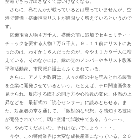
空港でさらけ出さなくてはいけなくなる。
さらに、私なんかが載っているとは思っていませんが、空
港で警備・搭乗拒否リストが際限なく増えているというので
す。
搭乗拒否人物４万千人、搭乗の前に追加でセキュリティ・
チェックを要する人物７万５千人。９．１１前にリストにあ
ったのは、わずか１６人だったのが、今や１１万９千人に増
えている。そのなかには、緑の党のメンバーやキリスト教系
平和活動家、市民派弁護士もふくまれている。
さらに、アメリカ政府は、人々の頭の中を読みとれる装置
を企業に開発させているという。たとえば、テロ関連画像を
見せられ、反応する瞳孔の開き方や心拍数の変化、体温の上
昇などを、最新式の「読心センサー」に読みとらせる。ま
た、対象者の掌を通して、「敵対的な思想」を感知する技術
が開発されていて、既に空港で試験中である。うへーっ、
や、やめてくださいな。それはないでしょう・・・。
今や、この警備業界は大変な成長産業になっている。２０