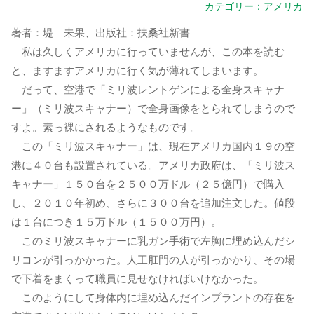
カテゴリー：
アメリカ
著者：堤 未果、出版社：扶桑社新書
私は久しくアメリカに行っていませんが、この本を読む
と、ますますアメリカに行く気が薄れてしまいます。
だって、空港で「ミリ波レントゲンによる全身スキャナ
ー」（ミリ波スキャナー）で全身画像をとられてしまうので
すよ。素っ裸にされるようなものです。
この「ミリ波スキャナー」は、現在アメリカ国内１９の空
港に４０台も設置されている。アメリカ政府は、「ミリ波ス
キャナー」１５０台を２５００万ドル（２５億円）で購入
し、２０１０年初め、さらに３００台を追加注文した。値段
は１台につき１５万ドル（１５００万円）。
このミリ波スキャナーに乳ガン手術で左胸に埋め込んだシ
リコンが引っかかった。人工肛門の人が引っかかり、その場
で下着をまくって職員に見せなければいけなかった。
このようにして身体内に埋め込んだインプラントの存在を