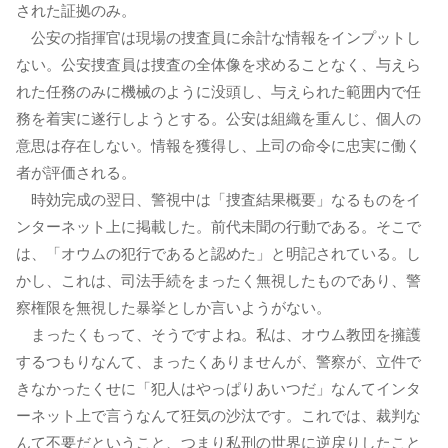
された証拠のみ。
公安の指揮官は現場の捜査員に余計な情報をインプットし
ない。公安捜査員は捜査の全体像を求めることなく、与えら
れた任務のみに機械のように没頭し、与えられた範囲内で任
務を着実に遂行しようとする。公安は組織を重んじ、個人の
意思は存在しない。情報を獲得し、上司の命令に忠実に働く
者が評価される。
時効完成の翌日、警視中は「捜査結果概要」なるものをイ
ンターネット上に掲載した。前代未聞の行動である。そこで
は、「オウムの犯行であると認めた」と明記されている。し
かし、これは、司法手続をまったく無視したものであり、警
察権限を無視した暴挙としか言いようがない。
まったくもって、そうですよね。私は、オウム教団を擁護
するつもりなんて、まったくありませんが、警察が、立件で
きなかったくせに「犯人はやっぱりあいつだ」なんてインタ
ーネット上で言うなんて狂気の沙汰です。これでは、裁判な
んて不要だということ、つまり私刑の世界に逆戻りしたこと