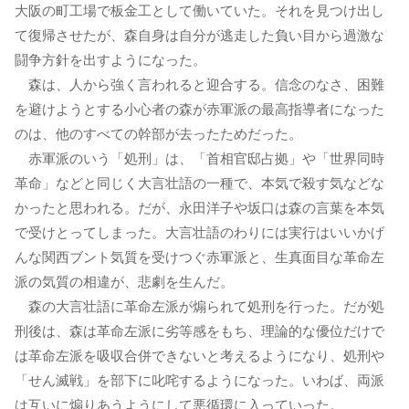
大阪の町工場で板金工として働いていた。それを見つけ出し
て復帰させたが、森自身は自分が逃走した負い目から過激な
闘争方針を出すようになった。
森は、人から強く言われると迎合する。信念のなさ、困難
を避けようとする小心者の森が赤軍派の最高指導者になった
のは、他のすべての幹部が去ったためだった。
赤軍派のいう「処刑」は、「首相官邸占拠」や「世界同時
革命」などと同じく大言壮語の一種で、本気で殺す気などな
かったと思われる。だが、永田洋子や坂口は森の言葉を本気
で受けとってしまった。大言壮語のわりには実行はいいかげ
んな関西ブント気質を受けつぐ赤軍派と、生真面目な革命左
派の気質の相違が、悲劇を生んだ。
森の大言壮語に革命左派が煽られて処刑を行った。だが処
刑後は、森は革命左派に劣等感をもち、理論的な優位だけで
は革命左派を吸収合併できないと考えるようになり、処刑や
「せん滅戦」を部下に叱咤するようになった。いわば、両派
は互いに煽りあうようにして悪循環に入っていった。