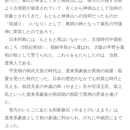
あった。秦氏が奉斎してきた稲荷山には、彼らの入植する前
より古墳群が築造されていて、古くから神体山として信仰の
対象とされてきた。もともと神体山への信仰だったものが、
「稲成り」（いなり）として、農耕の神となって秦氏の守護
神に変容したのであろう。
日本列島には、もともと馬はいなかった。古墳時代中期初
めころ（5世紀初頭）、朝鮮半島から運ばれ、大阪の平野を最
初の牧として育てられた。これらをもたらしたのは、当然、
渡来人である。
平安朝の桓武天皇の時代は、渡来系豪族が異例の抜擢・寵
愛を受けた時代だった。日本の歴史のなかでも特異な時代と
言える。桓武天皇の外戚の和（やまと）氏や百済王氏、坂上
氏といった渡来系豪族が桓武朝の朝廷で異例の昇進を遂げ
た。
母方のいとこにあたる和家麻呂（やまとのいえまろ）は、
渡来系豪族として初の参議に列せられ、のちに中納言にまで
上った。