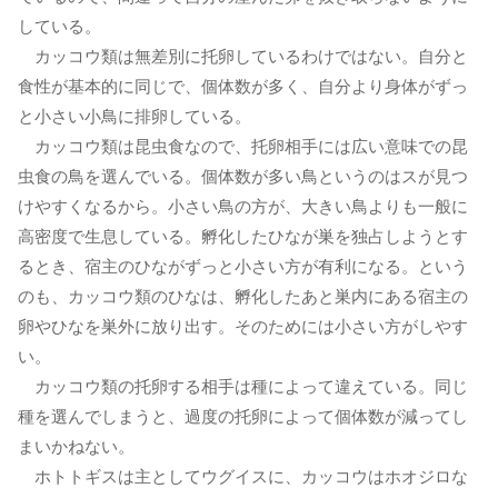
している。
カッコウ類は無差別に托卵しているわけではない。自分と
食性が基本的に同じで、個体数が多く、自分より身体がずっ
と小さい小鳥に排卵している。
カッコウ類は昆虫食なので、托卵相手には広い意味での昆
虫食の鳥を選んでいる。個体数が多い鳥というのはスが見つ
けやすくなるから。小さい鳥の方が、大きい鳥よりも一般に
高密度で生息している。孵化したひなが巣を独占しようとす
るとき、宿主のひながずっと小さい方が有利になる。という
のも、カッコウ類のひなは、孵化したあと巣内にある宿主の
卵やひなを巣外に放り出す。そのためには小さい方がしやす
い。
カッコウ類の托卵する相手は種によって違えている。同じ
種を選んでしまうと、過度の托卵によって個体数が減ってし
まいかねない。
ホトトギスは主としてウグイスに、カッコウはホオジロな