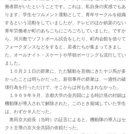
働者群がいたということです。これは、私自身の実感でもあ
ります。学生セツルメント運動として、青年サークルを組織
するという活動をしていましたが、テレビのほか娯楽のない
青年労働者が町のあちこちにごろごろしていました。ですか
ら、河川敷でソフトボール試合をしたり、町内会館を借りて
フォークダンスなどをすると、若者たちが集まってきまし
た。オールナイト・スケートや早朝ボーリングも流行してい
ました。
１０月２１日の群衆に、ただ騒動を見物にきたヤジ馬が多
かったことは明らかだった。新宿事件の群衆は、一過性の破
壊行為を行っただけで、そこからは何も生まれなかった。
１９６９年９月、京都大学の全共闘による時計塔の封鎖は
機動隊が導入されて解除された。このとき籠城していた学生
は、わずか８人だった。
奥田京大総長（当時）の証言によると、機動隊の導入はセ
クト主導の京大全共闘の依頼だった。