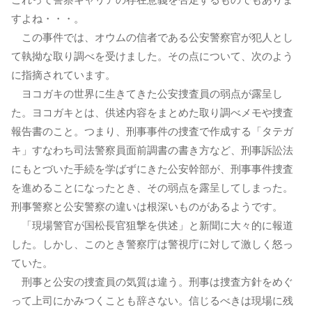
すよね・・・。
この事件では、オウムの信者である公安警察官が犯人とし
て執拗な取り調べを受けました。その点について、次のよう
に指摘されています。
ヨコガキの世界に生きてきた公安捜査員の弱点が露呈し
た。ヨコガキとは、供述内容をまとめた取り調べメモや捜査
報告書のこと。つまり、刑事事件の捜査で作成する「タテガ
キ」すなわち司法警察員面前調書の書き方など、刑事訴訟法
にもとづいた手続を学ばずにきた公安幹部が、刑事事件捜査
を進めることになったとき、その弱点を露呈してしまった。
刑事警察と公安警察の違いは根深いものがあるようです。
「現場警官が国松長官狙撃を供述」と新聞に大々的に報道
した。しかし、このとき警察庁は警視庁に対して激しく怒っ
ていた。
刑事と公安の捜査員の気質は違う。刑事は捜査方針をめぐ
って上司にかみつくことも辞さない。信じるべきは現場に残