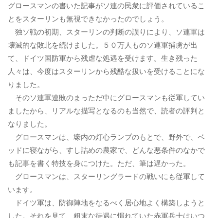
グロースマンの書いた記事がソ連の民衆に評価されているこ
とをスターリンも無視できなかったのでしょう。
独ソ戦の初期、スターリンの判断の誤りにより、ソ連軍は
壊滅的な敗北を続けました。５０万人ものソ連軍捕虜が出
て、ドイツ国防軍から残虐な処遇を受けます。生き残った
人々は、今度はスターリンから残酷な扱いを受けることにな
りました。
そのソ連軍連敗のまっただ中にグロースマンも従軍してい
ましたから、リアルな描写となるのも当然で、読者の評判と
なりました。
グロースマンは、壕内の灯心ランプのもとで、野外で、ベ
ッドに寝ながら、すし詰めの農家で、どんな悪条件のなかで
も記事を書く特技を身につけた。ただ、筆は遅かった。
グロースマンは、スターリングラードの戦いにも従軍して
います。
ドイツ軍は、防御陣地をなるべく居心地よく構築しようと
した。それを見て、粗末な待遇に慣れていた赤軍兵士はいつ