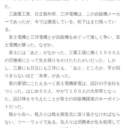
た。
三菱重工業、日立製作所、三洋電機は、この自販機メーカ
ーであったが、今では撤退している。松下はまだ残ってい
る。
富士電機と三洋電機とが自販機をめぐって激しく争い、富
士電機が勝った。なぜか。
富士には「あと」がなかった。三重工場に働く１５００人
の労働者にとって生き残りをかけたたたかいだった。しか
し、三菱にも日立にも三洋にも、「あと」どころか、手が回
りきらないほど「未来」があった。
客の要望にこたえるべく富士電機家電は、設計の子会社を
つくった。はじめ５０人、やがて１００人の大所帯となっ
た。設計陣をそろえたことが富士の自販機躍進のキーポイン
トだった。
瓶から缶へ。瓶入りは瓶を製造元に送り返さなければなら
ない。ツー・ウェイである。缶入りは消費者が缶を処理して