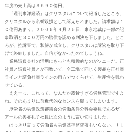
年度の売上高は３５９０億円。
『週刊東洋経済』はクリスタルについて報道したところ、
クリスタルから名誉毀損として訴えられました。請求額は１
０億円あまり。２００６年４月２５日、東京地裁は一部の記
事取消と３００万円の賠償を認める判決を下しました。とこ
ろが、控訴審で、和解が成立し、クリスタルは訴訟を取り下
げて終結しました。自信がなかったのでしょうね。
業務請負会社の活用にもっとも積極的なのがソニーだ。正
社員と請負社員とが同数いて、全工場で同じく製品を正社員
ラインと請負社員ラインの両方でつくらせて、生産性を競わ
せている。
ええーっ、これって、なんだか露骨すぎる労務管理ですよ
ね。そのあまりに前近代的なセンスを疑ってしまいます。
厚労省の労働政策審議会の労働条件分科会委員であるザ・
アールの奥谷礼子社長は次のように言い切りました。
はっきり言って労働省も労働基準監督署もいらない。ＩＬ