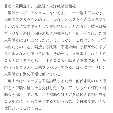
著者：風間直樹、出版社：東洋経済新報社
液晶テレビ「アクオス」をつくるシャープ亀山工場では、
総就労者２８００人のうち、少なくとも２００人の日系ブラ
ジル人が請負労働者として働いていた。ところが、彼ら日系
ブラジル人の社会保険未加入が発覚したため、今では、外国
人労働者はゼロになったという。しかし、これはシャープ工
場内だけのこと。隣接する関連・下請企業には相変わらずブ
ラジル人などが働いている。その一つ、日東電工には１７０
０人の就労者のうち １０００人が請負労働者であり、そ
のうち８００人が日系ブラジル人である。ほかにフィリピン
人労働者も別の工場で働いている。
亀山市はシャープを工場誘致するため、前代未聞の４５億
円もの巨額の補助金を交付した。別に三重県も９０億円の補
助金を拠出している。この補助金は固定資産税の９割相当を
１５年間にわたって交付するというもの。交付限度額が４５
億円ということである。