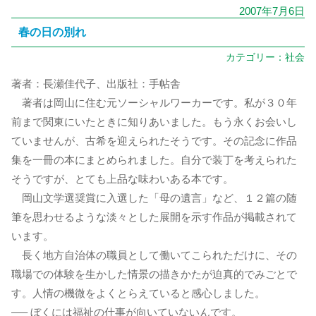
2007年7月6日
春の日の別れ
カテゴリー：
社会
著者：長瀬佳代子、出版社：手帖舎
著者は岡山に住む元ソーシャルワーカーです。私が３０年
前まで関東にいたときに知りあいました。もう永くお会いし
ていませんが、古希を迎えられたそうです。その記念に作品
集を一冊の本にまとめられました。自分で装丁を考えられた
そうですが、とても上品な味わいある本です。
岡山文学選奨賞に入選した「母の遺言」など、１２篇の随
筆を思わせるような淡々とした展開を示す作品が掲載されて
います。
長く地方自治体の職員として働いてこられただけに、その
職場での体験を生かした情景の描きかたが迫真的でみごとで
す。人情の機微をよくとらえていると感心しました。
—– ぼくには福祉の仕事が向いていないんです。