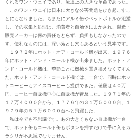
くれるワン・ウェイであり、流通上の大きな革命であった。
このワン・ウェイは日本に大きな公害問題をひき起こすこ
とにもなりました。ちまたにアルミ缶やペットボトルが氾濫
し、その収集と処理は、消費者と自治体にまかされ、製造・
販売メーカーは何の責任もとらず、負担もしなかったので
す。便利なものには、深い落とし穴もあるという見本です。
１９７２年にホット・オア・コールド機が出来、１９７６
年にホット・アンド・コールド機が出来ました。ホット・ア
ンド・コールド機は、季節ごとに機械を置き換えなくてすん
だ。ホット・アンド・コールド機では、一台で、同時にホッ
トコーヒーもアイスコーヒーも提供できた。値段は４０万
円。コーヒー自販機中心に自販機が普及した。１９７１年の
１７万４０００台から、１７７６年の３１万５０００台、１
９７９年の５１万６０００台へと飛躍した。
私は今でも不思議です。あの大きくもない自販機が一台
で、ホット缶もコールド缶もボタンを押すだけで手に入るカ
ラクリが不思議でなりません。