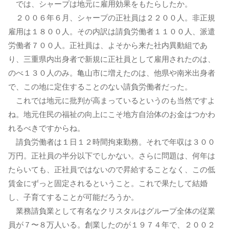
では、シャープは地元に雇用効果をもたらしたか。
２００６年６月、シャープの正社員は２２００人。非正規
雇用は１８００人。その内訳は請負労働者１１００人、派遣
労働者７００人。正社員は、よそから来た社内異動組であ
り、三重県内出身者で新規に正社員として雇用されたのは、
のべ１３０人のみ。亀山市に増えたのは、他県や南米出身者
で、この地に定住することのない請負労働者だった。
これでは地元に批判が高まっているというのも当然ですよ
ね。地元住民の福祉の向上にこそ地方自治体のお金はつかわ
れるべきですからね。
請負労働者は１日１２時間拘束勤務。それで年収は３００
万円。正社員の半分以下でしかない。さらに問題は、何年は
たらいても、正社員ではないので昇給することなく、この低
賃金にずっと固定されるということ。これで果たして結婚
し、子育てすることが可能だろうか。
業務請負業として有名なクリスタルはグループ全体の従業
員が７〜８万人いる。創業したのが１９７４年で、２００２