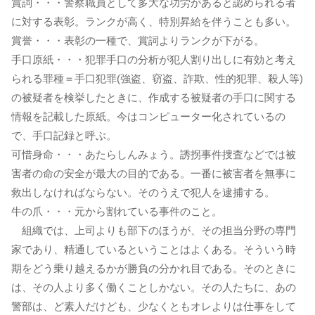
賞詞・・・警察職員として多大な功労があると認められる者
に対する表彰。ランクが高く、特別昇給を伴うことも多い。
賞誉・・・表彰の一種で、賞詞よりランクが下がる。
手口原紙・・・犯罪手口の分析が犯人割り出しに有効と考え
られる罪種＝手口犯罪(強盗、窃盗、詐欺、性的犯罪、殺人等)
の被疑者を検挙したときに、作成する被疑者の手口に関する
情報を記載した原紙。今はコンピューター化されているの
で、手口記録と呼ぶ。
可惜身命・・・あたらしんみょう。誘拐事件捜査などでは被
害者の命の安全が最大の目的である。一番に被害者を無事に
救出しなければならない。そのうえで犯人を逮捕する。
牛の爪・・・元から割れている事件のこと。
組織では、上司よりも部下のほうが、その担当分野の専門
家であり、精通しているということはよくある。そういう時
期をどう乗り越えるかが勝負の分かれ目である。そのときに
は、その人より多く働くことしかない。その人たちに、あの
警部は、ど素人だけども、少なくともオレよりは仕事をして