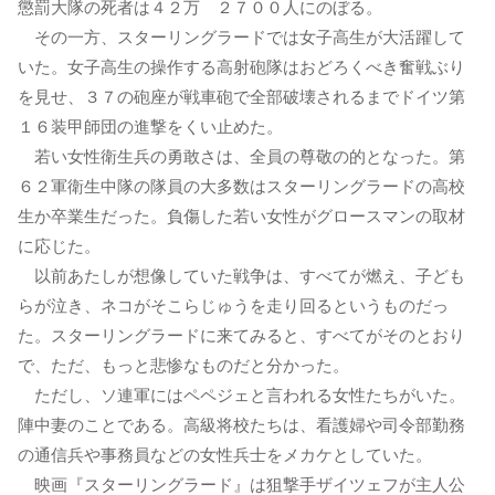
懲罰大隊の死者は４２万 ２７００人にのぼる。
その一方、スターリングラードでは女子高生が大活躍して
いた。女子高生の操作する高射砲隊はおどろくべき奮戦ぶり
を見せ、３７の砲座が戦車砲で全部破壊されるまでドイツ第
１６装甲師団の進撃をくい止めた。
若い女性衛生兵の勇敢さは、全員の尊敬の的となった。第
６２軍衛生中隊の隊員の大多数はスターリングラードの高校
生か卒業生だった。負傷した若い女性がグロースマンの取材
に応じた。
以前あたしが想像していた戦争は、すべてが燃え、子ども
らが泣き、ネコがそこらじゅうを走り回るというものだっ
た。スターリングラードに来てみると、すべてがそのとおり
で、ただ、もっと悲惨なものだと分かった。
ただし、ソ連軍にはペペジェと言われる女性たちがいた。
陣中妻のことである。高級将校たちは、看護婦や司令部勤務
の通信兵や事務員などの女性兵士をメカケとしていた。
映画『スターリングラード』は狙撃手ザイツェフが主人公