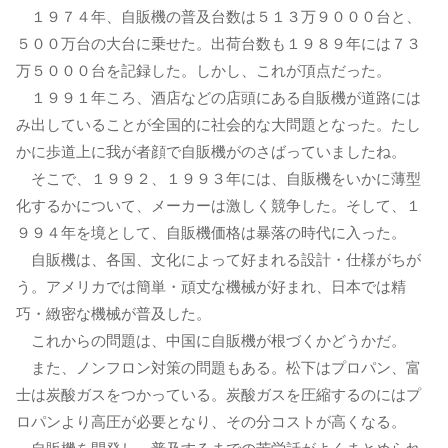
１９７４年、自販機の普及台数は５１３万９０００台と、
５００万台の大台に乗せた。出荷台数も１９８９年には７３
万５０００台を記録した。しかし、これが頂点だった。
１９９１年ころ、酒店などの店頭にある自販機が道路には
み出していることが全国的に社会的な大問題となった。たし
かに歩道上に我が者顔で自販機がのさばっていましたね。
そこで、１９９２、１９９３年には、自販機をいかに薄型
化するかについて、メーカーは激しく競争した。そして、１
９９４年を境として、自販機価格は暴落の時代に入った。
自販機は、各国、文化によって好まれる設計・仕様がちが
う。アメリカでは簡単・頑丈な機械が好まれ、日本では精
巧・緻密な機械が普及した。
これからの問題は、中国に自販機が根づくかどうかだ。
また、ノンフロン対策の問題もある。松下はプロパン、富
士は炭酸ガスをつかっている。炭酸ガスを圧縮するのにはプ
ロパンより高圧が必要となり、その分コストが高くなる。