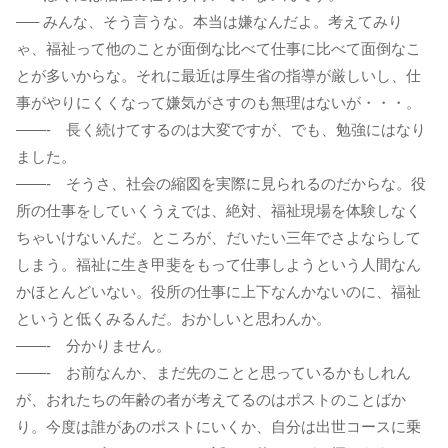
—– みんな、そう言うな。本当は嫌なんだよ。考えてみり
ゃ、福祉って他のことが面倒な比べて仕事に比べて面倒なこ
とが多いからな。それに最近は厚生省の指導が厳しいし、仕
事がやりにくくなって嫌気がさすのも無理はないが・・・。
——- 長く続けてするのは大変ですが、でも、勉強にはなり
ました。
——- そうさ、社会の縮図を実際に見られるのだからな。役
所の仕事をしていくうえでは、絶対、福祉現場を体験しなく
ちゃいけないんだ。ところが、だいたい三年でさよならして
しまう。福祉に生き甲斐をもって仕事しようという人間なん
かほとんどいない。役所の仕事に上下なんかないのに、福祉
というと低くみるんだ。おかしいと思わんか。
——- 分かりません。
——- お前なんか、まだ先のことと思っているかもしれん
が、おれたちの年齢の者が考えてるのはポストのことばか
り。今度は誰があのポストにいくか、自分は出世コースに乗