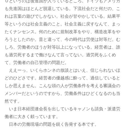
Ｏというのは後進国が入っているところ。ドイツもアメリカ
も先進国はほとんど脱退している。下流社会だと何だの、こ
れは言葉の遊びでしかない。社会が甘やかしている。結果平
等というのは社会主義のこと。社会主義に戻すなんて、まっ
たくナンセンス。何のために規制改革をやり、構造改革をや
ろうとしたのか。昔と違って、今の時代は労使は対等だ。む
しろ、労働者のほうが対等以上になっている。経営者は、誰
も過労死するまで働けなんて言ってない。過労死をふくめ
て、労働者の自己管理の問題だ。
ええーっ、いくらホンネの放談とはいえ、信じられないほ
どのひどさです。経営者の優越感に酔って、過信していると
しか思えません。こんな頭の人が労働条件を考える審議会の
メンバーだというのですから、労働条件はひどくなるのも当
然です。
いま日本経団連会長を出しているキャノンも請負・派遣労
働者に大きく頼っています。
日本の労働現場の問題を鋭く告発する本です。