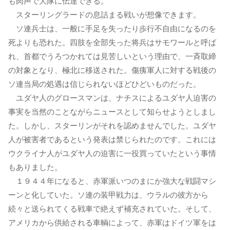
も肉声で大隊に伝達できる。
スターリングラードの息詰まる戦いが想像できます。
ソ連兵士は、一般に手足を失ったり歩行不自由になるのを
死よりも恐れた。四肢を全部失った将兵はサモワールと呼ば
れ、首都でうろつかれては見苦しいという理由で、一斉取締
の対象となり、極北に移送された。傷痍軍人に対する戦後の
ソ連当局の処遇は信じられないほどひどいものだった。
ユダヤ人のグロースマンは、ナチスによるユダヤ人迫害の
事実を当然のことながらニュースとして知らせようとしまし
た。しかし、スターリンがそれを認めませんでした。ユダヤ
人が被害者であるという発表は禁じられたのです。これには
ウクライナ人がユダヤ人の迫害に一役買っていたという事情
もありました。
１９４４年になると、赤軍派いつのまにか強大な戦闘マシ
ーンと化していた。ソ連の装甲戦力は、ウラルの彼方から
続々と送られてくる戦車で絶えず補充されていた。そして、
アメリカから供給される車輌によって、赤軍はドイツ軍をは