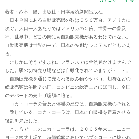
カテゴリー：
社会
著者：鈴木 隆、出版社：日本経済新聞出版社
日本全国にある自動販売機の数は５５０万台。アメリカに
次ぐ。人口一人あたりではアメリカの２倍、世界一の普及
率。世界中、どこの街にも自動販売機があるわけではない。
自動販売機は世界の中で、日本の特別なシステムだともいえ
る。
たしかにそうですよね。フランスでは全然見かけませんで
した。駅の切符売り場などは自動化されていますが・・・。
自動販売機を通じて売られる飲み物やタバコ、切符などの
総販売額は年間７兆円。コンビニの総売上とほぼ同じ。全国
のデパートの売上げ総額に迫る。
コカ・コーラの普及と停滞の歴史は、自動販売機のそれと
一致している。コカ・コーラは、日本に自販機を定着させる
役割を果たした。
ところで、このコカ・コーラは、２００５年末に、ニュー
ヨーク株式市場で、時価総額においてペプシコーラに抜かれ