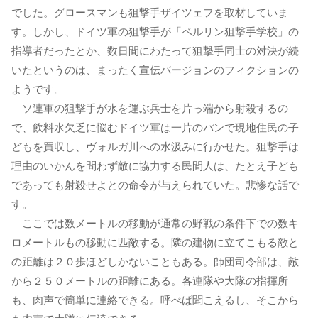
でした。グロースマンも狙撃手ザイツェフを取材していま
す。しかし、ドイツ軍の狙撃手が「ベルリン狙撃手学校」の
指導者だったとか、数日間にわたって狙撃手同士の対決が続
いたというのは、まったく宣伝バージョンのフィクションの
ようです。
ソ連軍の狙撃手が水を運ぶ兵士を片っ端から射殺するの
で、飲料水欠乏に悩むドイツ軍は一片のパンで現地住民の子
どもを買収し、ヴォルガ川への水汲みに行かせた。狙撃手は
理由のいかんを問わず敵に協力する民間人は、たとえ子ども
であっても射殺せよとの命令が与えられていた。悲惨な話で
す。
ここでは数メートルの移動が通常の野戦の条件下での数キ
ロメートルもの移動に匹敵する。隣の建物に立てこもる敵と
の距離は２０歩ほどしかないこともある。師団司令部は、敵
から２５０メートルの距離にある。各連隊や大隊の指揮所
も、肉声で簡単に連絡できる。呼べば聞こえるし、そこから