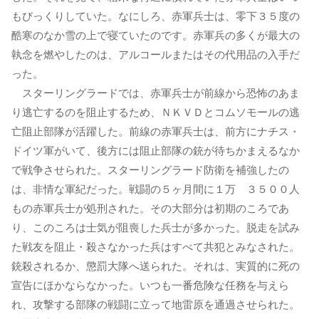
もびっくりしていた。なにしろ、赤軍兵士は、零下３５度の
酷寒のなか雪の上で寝ていたのです。赤軍兵の多くが最大の
執念を燃やしたのは、アルコールまたはその代用品の入手だ
った。
スターリングラードでは、赤軍兵士が前線から恐怖のあま
り逃亡するのを阻止するため、ＮＫＶＤとコムソモールの逃
亡阻止部隊が活躍した。前線の赤軍兵士は、前方にナチス・
ドイツ軍がいて、後方には阻止部隊の銃が待ちかまえるなか
で戦争させられた。スターリングラード防衛を補強したの
は、非情な軍紀だった。戦闘の５ヶ月間に１万 ３５００人
もの赤軍兵士が処刑された。その大部分は初期のころであ
り、このころは士気が阻喪した兵士が多かった。脱走を試み
た戦友を阻止・殺さなかった兵はすべて共犯とみなされた。
銃殺されるか、懲罰大隊へ送られた。それは、実質的に死の
宣告にほかならなかった。いつも一番危険な任務を与えら
れ、攻撃する部隊の戦闘に立って地雷原を通過させられた。