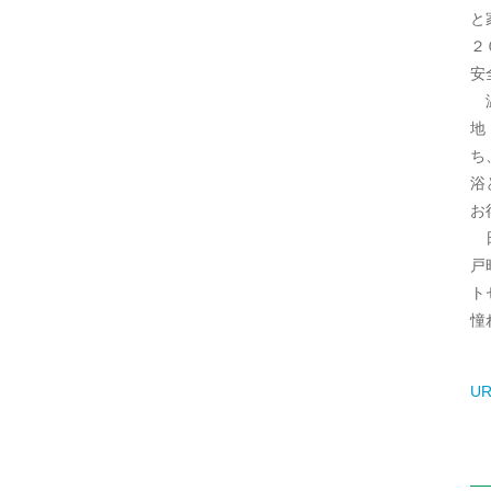
と
２
安
温
地
ち
浴
お
日
戸
ト
憧
UR