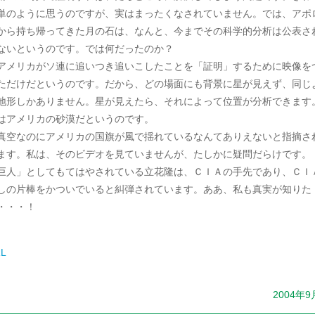
単のように思うのですが、実はまったくなされていません。では、アポ
から持ち帰ってきた月の石は、なんと、今までその科学的分析は公表さ
ないというのです。では何だったのか？
メリカがソ連に追いつき追いこしたことを「証明」するために映像を
ただけだというのです。だから、どの場面にも背景に星が見えず、同じ
地形しかありません。星が見えたら、それによって位置が分析できます
はアメリカの砂漠だというのです。
空なのにアメリカの国旗が風で揺れているなんてありえないと指摘さ
ます。私は、そのビデオを見ていませんが、たしかに疑問だらけです。
巨人」としてもてはやされている立花隆は、ＣＩＡの手先であり、ＣＩ
しの片棒をかついでいると糾弾されています。ああ、私も真実が知りた
・・・！
L
2004年9