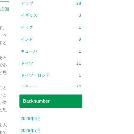
アラブ
28
未分類
イギリス
3
イラク
1
す。
、ベ
インド
9
すと
キューバ
1
あろ
ドイツ
21
であ
と思
ドイツ・ロシア
1
フランス
17
たと
いま
ベトナム
2
Backnumber
が身
と思
ミャンマー
1
。
2026年8月
ヨーロッパ
608
を人
2026年7月
めて