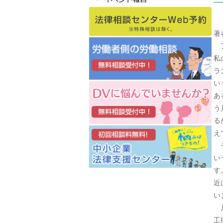
著
ア
私
ラ
い
あ
う
る
え
そ
い
す
近
い
月
工