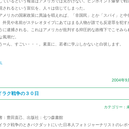
しているという報道はアメリカでは見かけない。ピンポイント爆撃で戦
現されるという宣伝を、人々は信じてしまった。
メリカの国家政策に異論を唱えれば、「非国民」とか「スパイ」と中
、外見や名前がステレオタイプにあてはまる人物が誰でも反逆罪を犯す
うに逮捕される。これはアメリカが批判する抑圧的な政権下でこそみら
な風潮だ。
ーん、すごい・・・。素直に、若者に学ぶしかないと白状します。
L
2004年9
イラク戦争の３０日
カテゴリー：
者：豊田直己、出版社：七つ森書館
ラク戦争のときバクダットにいた日本人フォトジャーナリストのレポ