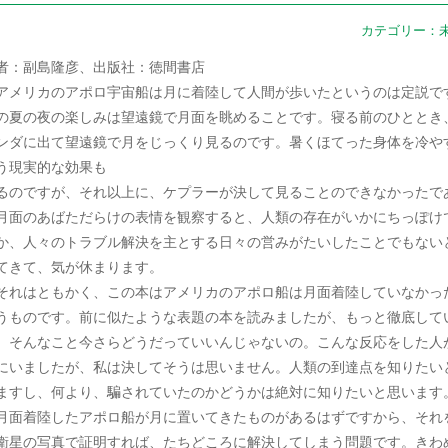
カテゴリー：
者：副島隆彦、出版社：徳間書店
メリカのアポロ宇宙船は月に着陸して人間が歩いたというのは定説で
の夏の夜の楽しみは望遠鏡で月面を眺めることです。寝る前のひととき
ンダに出て望遠鏡で月をじっくり見るのです。暑くほてった身体を冷や
う現実的な効果も
るのですが、それ以上に、ケプラーが決して見ることのできなかったで
月面のあばただらけの表情を観察すると、人類の存在がいかにちっぽけ
か、人々のトラブル解決を主とする日々の営みがたいしたことでもない
てきて、気が休まります。
れはともかく、この本はアメリカのアポロ船は月面着陸していなかっ
うものです。前に似たような表題の本を読みましたが、もっと徹底して
。そんなこと今さらどうだっていいんじゃないの。こんな反応をした人
にいましたが、私は決してそうは思いません。人類の到達点を知りたい
ますし、何より、騙されていたのかどうかは絶対に知りたいと思います
面着陸したアポロ船が月に置いてきたものがあるはずですから、それ
衛星の写真で証明すれば、たちどころに解決してしまう問題です。きわ