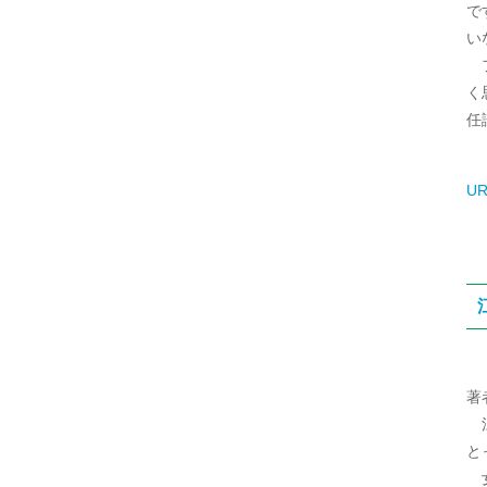
で
い
フ
く
任
UR
著
江
と
女