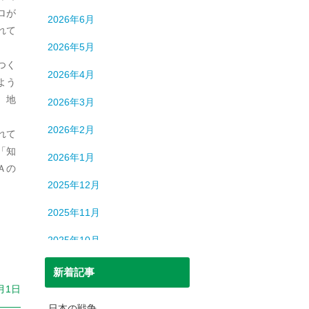
ロシア
12
ロが
2026年6月
中国
194
れて
2026年5月
中東
9
つく
2026年4月
よう
中近東
9
。地
2026年3月
人間
632
2026年2月
れて
人間・脳
3
「知
2026年1月
北朝鮮
1
Ａの
2025年12月
司法
699
2025年11月
宇宙
93
2025年10月
恐竜
20
2025年9月
新着記事
日本史
69
月1日
2025年8月
日本史（中世）
40
日本の戦争