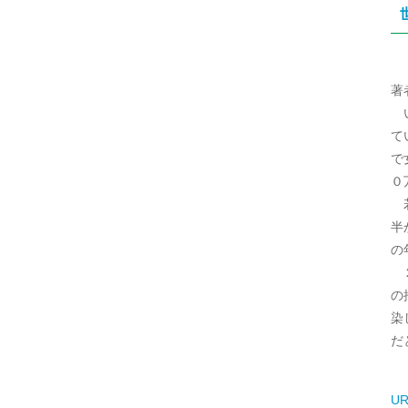
著
い
て
で
０
若
半
の
２
の
染
だ
UR