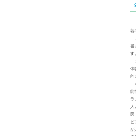
著
ア
書
す
１
体
的
キ
能
ラ
人
民
ビ
が