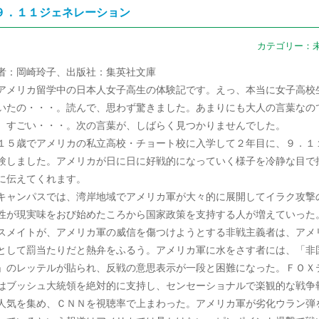
９．１１ジェネレーション
カテゴリー：
者：岡崎玲子、出版社：集英社文庫
メリカ留学中の日本人女子高生の体験記です。えっ、本当に女子高校
いたの・・・。読んで、思わず驚きました。あまりにも大人の言葉なの
。すごい・・・。次の言葉が、しばらく見つかりませんでした。
５歳でアメリカの私立高校・チョート校に入学して２年目に、９．１
験しました。アメリカが日に日に好戦的になっていく様子を冷静な目で
に伝えてくれます。
ャンパスでは、湾岸地域でアメリカ軍が大々的に展開してイラク攻撃
性が現実味をおび始めたころから国家政策を支持する人が増えていった
スメイトが、アメリカ軍の威信を傷つけようとする非戦主義者は、アメ
として罰当たりだと熱弁をふるう。アメリカ軍に水をさす者には、「非
」のレッテルが貼られ、反戦の意思表示が一段と困難になった。ＦＯＸ
はブッシュ大統領を絶対的に支持し、センセーショナルで楽観的な戦争
人気を集め、ＣＮＮを視聴率で上まわった。アメリカ軍が劣化ウラン弾