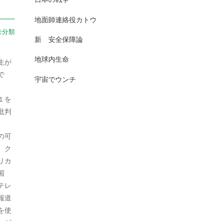
2025年7月
日本史（古代）
13
地面師連絡役カトウ
2025年6月
未分類
日本史（古代史）
83
新 安全保障論
2025年5月
日本史（大正）
1
地球内生命
生が
2025年4月
で
日本史（奈良）
7
宇宙でウンチ
2025年3月
日本史（室町）
10
１を
2025年2月
批判
日本史（平安）
61
2025年1月
日本史（戦前・戦中）
201
の可
2024年12月
。ク
日本史（戦前）
93
リカ
2024年11月
国
日本史（戦国）
157
テレ
2024年10月
日本史（戦後）
167
報道
2024年9月
を使
日本史(明治)
111