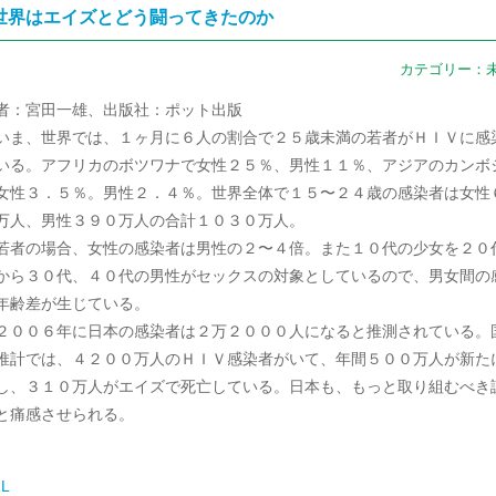
世界はエイズとどう闘ってきたのか
カテゴリー：
者：宮田一雄、出版社：ポット出版
ま、世界では、１ヶ月に６人の割合で２５歳未満の若者がＨＩＶに感
いる。アフリカのボツワナで女性２５％、男性１１％、アジアのカンボ
女性３．５％。男性２．４％。世界全体で１５〜２４歳の感染者は女性
万人、男性３９０万人の合計１０３０万人。
者の場合、女性の感染者は男性の２〜４倍。また１０代の少女を２０
から３０代、４０代の男性がセックスの対象としているので、男女間の
年齢差が生じている。
００６年に日本の感染者は２万２０００人になると推測されている。
推計では、４２００万人のＨＩＶ感染者がいて、年間５００万人が新た
し、３１０万人がエイズで死亡している。日本も、もっと取り組むべき
と痛感させられる。
L