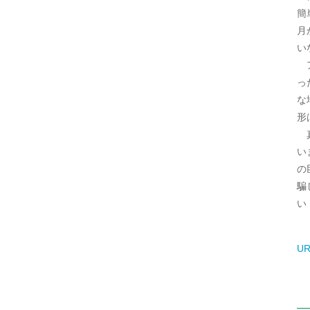
簡
月
い
ア
っ
な
形
真
い
の
騙
い
UR