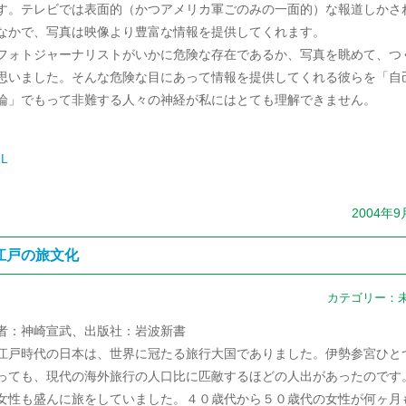
す。テレビでは表面的（かつアメリカ軍ごのみの一面的）な報道しかさ
なかで、写真は映像より豊富な情報を提供してくれます。
ォトジャーナリストがいかに危険な存在であるか、写真を眺めて、つ
思いました。そんな危険な目にあって情報を提供してくれる彼らを「自
論」でもって非難する人々の神経が私にはとても理解できません。
L
2004年9
江戸の旅文化
カテゴリー：
者：神崎宣武、出版社：岩波新書
戸時代の日本は、世界に冠たる旅行大国でありました。伊勢参宮ひと
っても、現代の海外旅行の人口比に匹敵するほどの人出があったのです
性も盛んに旅をしていました。４０歳代から５０歳代の女性が何ヶ月