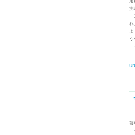
用
実
ア
れ
よ
う
う
UR
著
イ