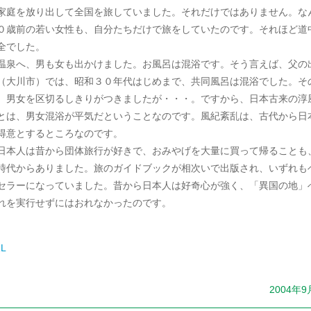
家庭を放り出して全国を旅していました。それだけではありません。な
０歳前の若い女性も、自分たちだけで旅をしていたのです。それほど道
全でした。
泉へ、男も女も出かけました。お風呂は混浴です。そう言えば、父の
（大川市）では、昭和３０年代はじめまで、共同風呂は混浴でした。そ
、男女を区切るしきりがつきましたが・・・。ですから、日本古来の淳
とは、男女混浴が平気だということなのです。風紀紊乱は、古代から日
得意とするところなのです。
本人は昔から団体旅行が好きで、おみやげを大量に買って帰ることも
時代からありました。旅のガイドブックが相次いで出版され、いずれも
セラーになっていました。昔から日本人は好奇心が強く、「異国の地」
れを実行せずにはおれなかったのです。
L
2004年9