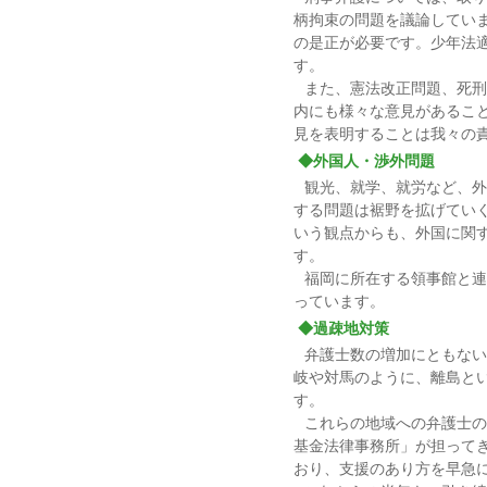
柄拘束の問題を議論してい
の是正が必要です。少年法
す。
また、憲法改正問題、死刑
内にも様々な意見があるこ
見を表明することは我々の
◆外国人・渉外問題
観光、就学、就労など、外
する問題は裾野を拡げてい
いう観点からも、外国に関
す。
福岡に所在する領事館と連
っています。
◆過疎地対策
弁護士数の増加にともない
岐や対馬のように、離島と
す。
これらの地域への弁護士の
基金法律事務所」が担って
おり、支援のあり方を早急