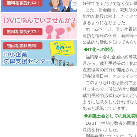
好評であるだけでなく使い
また、新会館は、裁判所の
能力が格段に向上したこと
きるようになりました。
ホームページ、ラジオ番組
連携と情報の伝達、新聞等
公益的な活動を知ってもら
◆IT化への対応
福岡県を含む全国の高等裁
月から、裁判手続等のIT化
点整理等の試行が開始され
頭弁論期日や、オンライン
このようなIT化は便利で
りますので、司法が持つ機
裁判手続の形式化が進んだ
ように注意をしなければな
あると認識しています。
◆弁護士会としての意見表
LGBT（性的少数者の問
決議を行いました。
刑事弁護については、取り