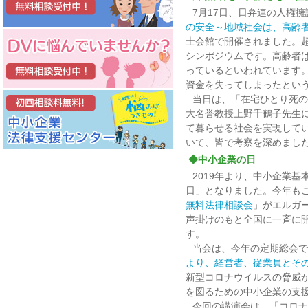
7月17日、日弁連の人権
の安全～地域社会は、高齢
士会館で開催されました。
シンポジウムです。高齢者
っているといわれています
資金を失ってしまったとい
当日は、「在宅ひとり死の
大名誉教授上野千鶴子先生
て暮らせる社会を実現して
いて、皆で考察を深めまし
◆中小企業の日
2019年より、中小企業基
日」となりました。今年も
無料法律相談会
」がエルガ
声掛けのもと全国に一斉に開
す。
当会は、今年の定期総会で
より、経営者、従業員とそ
新型コロナウイルスの脅威
を図るための中小企業の支
今回の講演会は、「コロナ