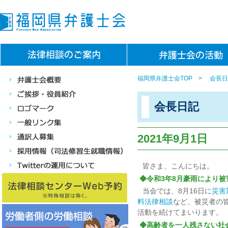
福岡県弁護士会TOP
>
会長日
会長日記
2021年9月1日
皆さま、こんにちは。
◆令和3年8月豪雨により
当会では、8月16日に
災害
料法律相談
など、被災者の
活動を続けてまいります。
◆高齢者を一人残さない社