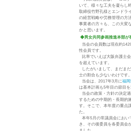
いて、様々な工夫を凝らし
取締役竹野孔様とエンドラ
の経営戦略や労務管理の方
事業者の方々も、この大変
かと思います。
◆男女共同参画推進本部が
当会の会員数は現在約142
性会員です。
比率でいえば大阪弁護士会
を超えています。
したがいまして、まだまだ
士の割合も少ないわけです
当会は、2017年3月に
福岡
は基本計画も5年目の節目を
当会の政策・方針の決定過
するための中期的・長期的
す。そこで、本年度の重点
た。
本年5月の常議員会におい
き、その後委員を各委員会か
ました。