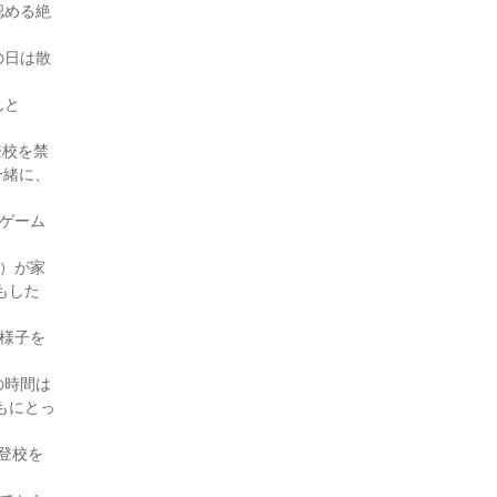
処分を得た一例～（30・3月
認める絶
号)
付添人日誌（30・1月号)
の日は散
付添人日誌（29・12月号)
んと
付添人日誌（29・10月号)
付添人日誌（29・9月号)
登校を禁
付添人日誌（29・8月号)
一緒に、
付添人日誌（29・7月号)
ゲーム
付添人日誌（29・6月号)
。
付添人日誌（29・2月号)
）が家
付添人日誌 初めての少年付
もした
添人事件を担当して（28・1
月号)
様子を
付添人日誌（27・11月号)
の時間は
付添人日誌 保護者の悩み
もにとっ
（27・10月号)
付添人日誌 初めての付添事
に登校を
件（27・8月号)
付添人日誌 法テラス「子ど