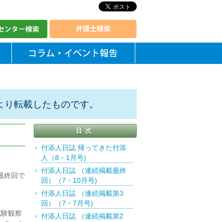
より転載したものです。
目次
付添人日誌 帰ってきた付添
人（8・1月号)
付添人日誌 （連続掲載最終
最終回で
回）（7・10月号)
付添人日誌 （連続掲載第3
回）（7・7月号)
試験観察
付添人日誌 （連続掲載第2