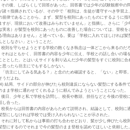
その後、しばらくして回答があった。回答書では少年の試験観察中の
が諸々指摘されているが、その中で「校則は、生徒が遵守すべき学習上
の規律であることから、まず、髪型を校則にあったものにするように指
ますが、現状において改善はみられていません」と指摘し、さらに「少
は実名）が髪型を校則にあったものに改善した場合については、登校を
る理由はありません」と述べている。要は「学校に入れてほしければ髪
んとしなさい」ということだ。
校則を守らせようとする学校の飽くなき執念は一体どこから来るのだ
それはともかく、回答書の内容を少年に伝え、学校との話し合いの場
こととした。とはいえサイドを剃り込んだ少年の髪型をすぐに校則に合
と思ったら坊主にでもするしかない。
「坊主にしてみる気ある？」と念のため確認すると、「ない」と即答
そうだよね。
(4) 結局、サイドの部分が伸びたら校則違反にならない髪型にする条件
のまま学校に通わせてくれるように頼んでみようということになった。
後日、少年と私で学校を訪問し、校長や教頭、担任などと今後の登校
話し合った。
校長からは回答書の内容があらためて説明され、結論として、校則に
髪型にしなければ学校では受け入れられないことが示された。
それに対して私からは事前の打ち合わせどおり、髪が少し伸びたら校
髪型にするのでそれまで今の髪型のまま登校を認めてほしいと依頼した