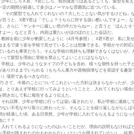
少年にしろⅩ君、Y君にしろ、校則違反ではあるとしても、髪型を変え
一定の期間が経過して多少はノーマルな雰囲気に近づいている。
「その髪型でも入れてくれないの？大したことない気がするけどね」
が言うと、X君Y君は「でしょ？うちらに対する扱い酷いんですよー」な
う。さらに「ヤンキーに厳しい世の中だからねー」と言うと「ほんとそ
すよー」などと言う。内容は重たいがほのぼのとした会話だ。
教師を前に少年が豹変したように（4月号参照）、X君Y君が、私に見
はまるで違う姿を学校で見せていることは想像できる。学校がその対応
ているのも事実だろう。そんな学校の気持ちも理解できなくはないが、
いって髪型を理由に登校を禁止してよいことにはならない。
学校は、少年のようなタイプの子どもを含め、様々な個性を持った子
がありのままでいられる（もちろん暴力や器物損壊などを容認する趣旨
い）場所であるべきなのだ。
(7) さて、今後のことについてこれといった方針は決まらなかったが、
は、とりあえず学校に行ってみようということと、入れてくれない場合
を聞き出して私に報告するよう伝えた。
それ以降、少年が学校に行っては追い返されたり、私が学校に連絡し
のない不毛なやり取りに終わったり、そんなことを繰り返しながらしば
間が経過した頃、ある日突然、少年が学校に入れてもらえるようになっ
急に？？
入れてくれるようになったのはいいことだが、理由の説明もなければ
な手続が踏まれたのかもわからない（というか踏まれていない）。結局