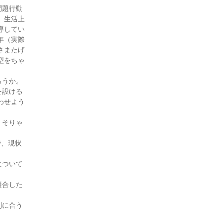
付添人日誌（4・7月号)
問題行動
付添人日誌（4・1月号)
、生活上
付添人日誌（3・7月号)
導してい
付添人日誌（3・4月号)
年（実際
さまたげ
付添人日誌（3・1月号)
型をちゃ
付添人日誌（2・10月号)
付添人日誌 「受け子」にさ
ろうか。
れた少年（2・7月号)
を設ける
付添人日誌 付添人実務研修
わせよう
（2・4月号)
。そりゃ
付添人日誌 伝わらなかった
思い 伝えたい思い（1・10月
号)
で、現状
付添人日誌（30・9月号)
について
付添人日誌 すべての少年に
国選付添人を！（30・8月号)
適合した
付添人日誌（30・7月号)
付添人日誌 ～迅速な初動対
則に合う
応と環境調整により保護観察
。