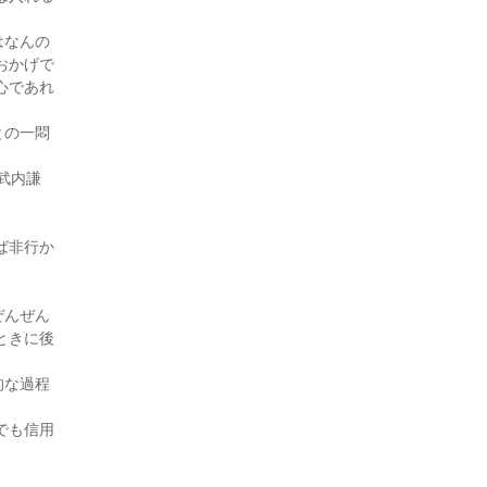
付添人日誌（25・5月号)
はなんの
付添人日誌「子離れ親離れ」
（25・3月号)
おかげで
心であれ
付添人日誌（25・1月号)
付添人日誌（24・11月号)
との一悶
付添人日誌 ～子どもシェル
ターを始めます～（24・1月
武内謙
号)
付添人日誌 被害弁償と親の
思い（23・12月号)
ば非行か
付添人日誌 逆送少年（23・6
月号)
ぜんぜん
付添人日誌（23・5月号)
ときに後
付添人日誌（22・9月号)
。
付添人日誌（22・5月号)
的な過程
付添人日誌（20・2月号)
でも信用
付添人日誌（18・8月号）
付添人日誌（18・7月号）