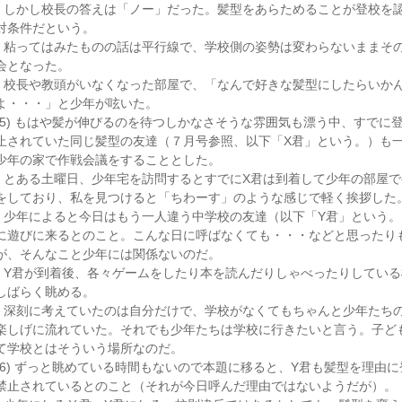
しかし校長の答えは「ノー」だった。髪型をあらためることが登校を
対条件だという。
粘ってはみたものの話は平行線で、学校側の姿勢は変わらないままそ
会となった。
校長や教頭がいなくなった部屋で、「なんで好きな髪型にしたらいか
よ・・・」と少年が呟いた。
(5) もはや髪が伸びるのを待つしかなさそうな雰囲気も漂う中、すでに
止されていた同じ髪型の友達（７月号参照、以下「X君」という。）も
少年の家で作戦会議をすることとした。
とある土曜日、少年宅を訪問するとすでにX君は到着して少年の部屋で
をしており、私を見つけると「ちわーす」のような感じで軽く挨拶した
少年によると今日はもう一人違う中学校の友達（以下「Y君」という。
に遊びに来るとのこと。こんな日に呼ばなくても・・・などと思ったり
が、そんなこと少年には関係ないのだ。
Y君が到着後、各々ゲームをしたり本を読んだりしゃべったりしている
しばらく眺める。
深刻に考えていたのは自分だけで、学校がなくてもちゃんと少年たち
楽しげに流れていた。それでも少年たちは学校に行きたいと言う。子ど
て学校とはそういう場所なのだ。
(6) ずっと眺めている時間もないので本題に移ると、Y君も髪型を理由
禁止されているとのこと（それが今日呼んだ理由ではないようだが）。