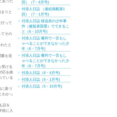
とあった
回）（7・4月号)
付添人日誌 （連続掲載第1
始まりと
回）（7・1月号)
付添人日誌 移送前の少年事
に行って
件（被疑者国選）でできるこ
と（6・10月号)
してその
付添人日誌 審判で一言もし
ゃべることができなかった少
されたと
年（6・7月号)
付添人日誌 審判で一言もし
問書を送
ゃべることができなかった少
年（6・7月号)
を受ける
対応を維
付添人日誌（6・4月号)
れている
付添人日誌（6・1月号)
付添人日誌（5・10月号)
拠に基づ
付添人日誌（5・1月号)
とわかっ
付添人日誌 特定少年に関す
も話を
る付添人活動の報告（4・10
月号)
学校に入