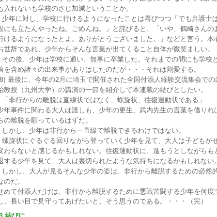
も入れないも学校のさじ加減ということか。
少年に対し、学校に行けるようになったことは喜びつつ「でも弁護士
役にも立たんやったね。ごめんね。」と詫びると、「いや、鶴崎さんの
行けるようになったとよ。ありがとうございました。」などと言う。本
お世辞であれ、少年からそんな言葉が出てくること自体が微笑ましい。
その後、少年は学校に通い、無事に卒業した。それまでの間にも学校
着を含め諸々の出来事がありはしたのだが・・・それは割愛する。
(8) 最後に、今年の2月に埼玉で開催された全国付添人経験交流集会での
治教授（九州大学）の講演の一節を紹介して本連載の結びとしたい。
「非行からの離脱は直線状ではなく、螺旋状、往復運動状である」
少年事件に関わる大人は誰しも、少年の更生、武内先生の言葉を借りれ
らの離脱を願っているはずだ。
しかし、少年は非行から一直線で離脱できるわけではない。
螺旋状にぐるぐる回りながら登っていく少年を見て、大人は子どもが
変わらないと感じるかもしれない。往復運動状に、進もうとしながらも
退する少年を見て、大人は裏切られたような気持ちになるかもしれない
しかし、大人が見るそんな少年の姿は、非行から離脱するための必然
なのだ。
せめて付添人だけは、非行から離脱するために悪戦苦闘する少年を何度
し、長い目で見守ってあげたいと、そう思うのである。・・・（完）
3 結びに