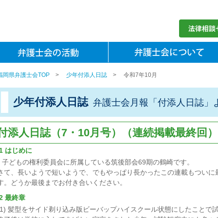
福岡県弁護士会TOP
>
少年付添人日誌
>
令和7年10月
少年付添人日誌
弁護士会月報「付添人日誌」
付添人日誌（7・10月号）（連続掲載最終回）
1 はじめに
子どもの権利委員会に所属している筑後部会69期の鶴崎です。
さて、長いようで短いようで、でもやっぱり長かったこの連載もついに
す。どうか最後までお付き合いください。
2 最終章
(1) 髪型をサイド剃り込み版ビーバップハイスクール状態にしたことで