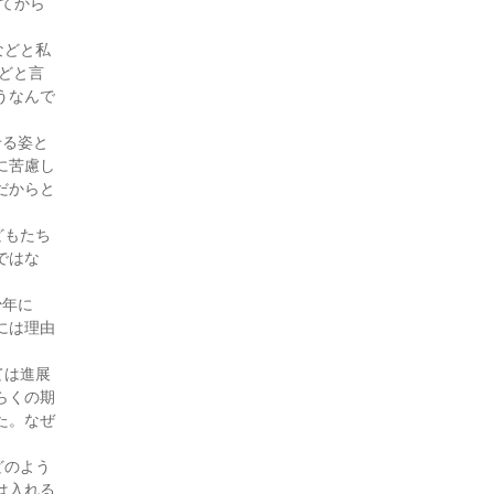
てから
もに対する法律援助」制度の
活用−触法・否認事件
などと私
−（27・7月号)
どと言
付添人日誌 少年が広げてく
うなんで
れる就労支援の輪（27・6月
号)
せる姿と
付添人日誌（27・5月号)
に苦慮し
だからと
付添人日誌 非行前の付添人
活動（27・3月号)
どもたち
付添人日誌（27・2月号)
ではな
付添人日誌 国選付添人とし
ての活動報告（26・10月号)
少年に
付添人日誌（26・9月号)
には理由
付添人日誌（26・8月号)
ては進展
付添人日誌 はじめての付添
らくの期
人活動（26・7月号)
た。なぜ
付添人日誌「初めての少年付
添人活動」（26・6月号)
どのよう
付添人日誌（25・10月号)
は入れる