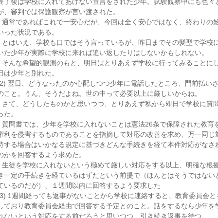
終了後は学校に入れてあげない宣言をされた少年。試験観察中にも色々
が、審判では保護観察が言い渡された。
通常であればこれで一安心だが、今回は全く安心ではなく、終わりの
いった状況である。
とはいえ、学校も口ではそう言っているが、昨日までその髪型で学校
いた少年が実際に学校に来れば追い返したりはしないかもしれない。
そんな希望的観測のもと、明日はとりあえず学校に行ってみることに
日は少年と別れた。
(2) 翌日、どうなったのか心配しつつ少年に電話したところ、門前払い
のこと。うん、そうだよね。世の中って必要以上に厳しいからね。
さて、どうしたものかと思いつつ、とりあえず私から即日で学校に質
った。
質問書では、少年を学校に入れないことは憲法26条で保障された教育
権利を侵害するものであることを指摘して対応の改善を求め、万一同じ
持する場合はいかなる規定に基づきどんな手続きを経て本件対応がなさ
のかを回答するよう求めた。
生徒を学校に入れないという極めて厳しい対応をする以上、明確な根
き一定の手続きを経ているはずだという前提で（ほんとはそうではない
ているのだが）、１週間以内に回答するよう要求した
(3) 1週間経っても返事がないことから学校に連絡すると、教育委員会と
しており教育委員会経由で回答する予定とのこと。話をするなら少年を
れないという対応をする前だろうと思いつつ、引き続き返事を待つ。