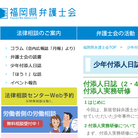
福岡県弁護士会TOP
>
少年付
少年付添人日
付添人日誌（2・
付添人実務研修
1 はじめに
今回は、新規登録弁護士が
せていただいた少年事件に
2 付添人実務研修について
まず、付添人実務研修につ