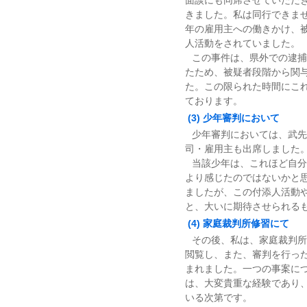
面談にも同席させていただ
きました。私は同行できま
年の雇用主への働きかけ、
人活動をされていました。
この事件は、県外での逮捕
たため、被疑者段階から関
た。この限られた時間にこ
ております。
(3) 少年審判において
少年審判においては、武先
司・雇用主も出席しました
当該少年は、これほど自分
より感じたのではないかと
ましたが、この付添人活動
と、大いに期待させられる
(4) 家庭裁判所修習にて
その後、私は、家庭裁判所
閲覧し、また、審判を行っ
まれました。一つの事案に
は、大変貴重な経験であり
いる次第です。