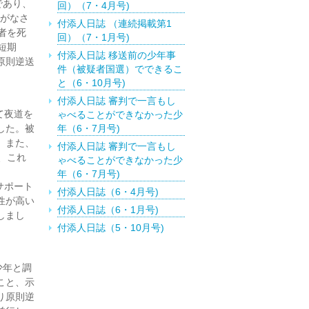
であり、
回）（7・4月号)
いがなさ
付添人日誌 （連続掲載第1
者を死
回）（7・1月号)
短期
付添人日誌 移送前の少年事
原則逆送
件（被疑者国選）でできるこ
と（6・10月号)
付添人日誌 審判で一言もし
て夜道を
ゃべることができなかった少
した。被
年（6・7月号)
。また、
付添人日誌 審判で一言もし
、これ
ゃべることができなかった少
年（6・7月号)
サポート
付添人日誌（6・4月号)
性が高い
付添人日誌（6・1月号)
しまし
付添人日誌（5・10月号)
付添人日誌（5・1月号)
付添人日誌 特定少年に関す
少年と調
る付添人活動の報告（4・10
こと、示
月号)
り原則逆