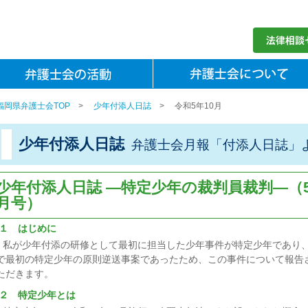
福岡県弁護士会TOP
>
少年付添人日誌
>
令和5年10月
少年付添人日誌
弁護士会月報「付添人日誌」
少年付添人日誌 ―特定少年の裁判員裁判―（5
月号）
１ はじめに
私が少年付添の研修として最初に担当した少年事件が特定少年であり
で最初の特定少年の原則逆送事案であったため、この事件について報告
ただきます。
２ 特定少年とは