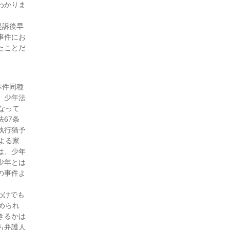
処分を得た一例～（30・3月
わかりま
号)
付添人日誌（30・1月号)
起訴後早
事件にお
付添人日誌（29・12月号)
たことだ
付添人日誌（29・10月号)
付添人日誌（29・9月号)
付添人日誌（29・8月号)
本件同種
付添人日誌（29・7月号)
。少年法
付添人日誌（29・6月号)
なって
67条
付添人日誌（29・2月号)
執行猶予
付添人日誌 初めての少年付
よる家
添人事件を担当して（28・1
は、少年
月号)
少年とは
付添人日誌（27・11月号)
の事件よ
付添人日誌 保護者の悩み
（27・10月号)
わけでも
付添人日誌 初めての付添事
められ
件（27・8月号)
きるかは
も弁護人
付添人日誌 法テラス「子ど