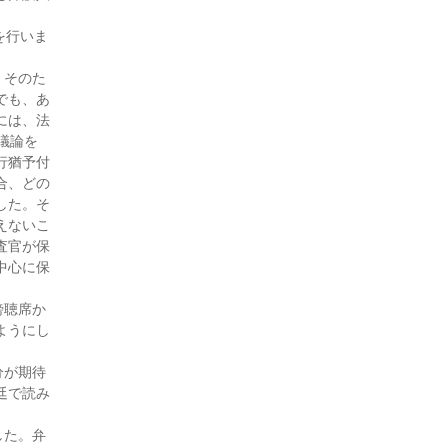
もに対する法律援助」制度の
活用−触法・否認事件
を行いま
−（27・7月号)
。そのた
付添人日誌 少年が広げてく
でも、あ
れる就労支援の輪（27・6月
には、法
号)
議論を
付添人日誌（27・5月号)
行猶予付
付添人日誌 非行前の付添人
合、どの
活動（27・3月号)
した。そ
付添人日誌（27・2月号)
えないこ
付添人日誌 国選付添人とし
査官が保
ての活動報告（26・10月号)
中心に保
付添人日誌（26・9月号)
傍聴席か
付添人日誌（26・8月号)
ようにし
付添人日誌 はじめての付添
人活動（26・7月号)
分が期待
付添人日誌「初めての少年付
廷で読み
添人活動」（26・6月号)
付添人日誌（25・10月号)
した。弁