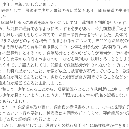
と少年、両親と話し合いました。
結果として、最後まで少年と母親の強い希望もあり、55条移送の主張
した。
家庭裁判所への移送を認めるかについては、裁判員も判断を行います
め、裁判員に理解できるように説明する必要があり、公判前整理手続き
まり難しい説明をしない方向で、法曹三者打合せを行いました。具体的
62条２項がどのような場合に適用されるかについて、専門的な法解釈の
できる限り容易な言葉に置き換えつつ、少年を刑事処分（具体的には執
きの懲役刑）とするのか、保護処分とするのかどちらが適当か、その場
ような要素から判断すべきなのか、などを裁判員に説明することとしま
のうえで、弁護人としては、犯情面で保護処分が許されないとまではい
と、前科前歴がないこと、示談が成立し被害者が宥恕していること、調
護処分が有効であると述べ、両親らの指導監督が期待できることなどを
護処分が適当であると主張しました。
他には、少年であることから、遮蔽措置をとるよう裁判所に上申し、
ら少年が見えないようにしたうえ、開廷表にも少年の氏名を記載しない
てもらいました。
また、社会記録を取り寄せ、調査官の意見書をメモし、少年に保護処
できるという旨を要約し、検察官にも同意を得たうえで、要約箇所を法
上げる形で証拠調べを行いました。
しかし、結果としては、懲役３年の執行猶予４年に保護観察が付きま