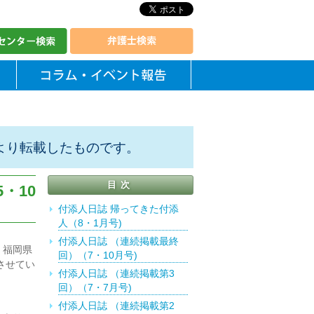
より転載したものです。
目次
・10
付添人日誌 帰ってきた付添
人（8・1月号)
付添人日誌 （連続掲載最終
、福岡県
回）（7・10月号)
させてい
付添人日誌 （連続掲載第3
回）（7・7月号)
付添人日誌 （連続掲載第2