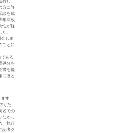
付添人日誌（4・7月号)
並行し
の方に許
付添人日誌（4・1月号)
示談を成
付添人日誌（3・7月号)
少年法改
付添人日誌（3・4月号)
要性が軽
付添人日誌（3・1月号)
した。
面会しま
付添人日誌（2・10月号)
のことに
付添人日誌 「受け子」にさ
れた少年（2・7月号)
的である
付添人日誌 付添人実務研修
護処分を
（2・4月号)
見書を提
付添人日誌 伝わらなかった
年にほと
思い 伝えたい思い（1・10月
号)
付添人日誌（30・9月号)
ります
付添人日誌 すべての少年に
防ぐた
国選付添人を！（30・8月号)
実名での
付添人日誌（30・7月号)
りなかっ
付添人日誌 ～迅速な初動対
め、執行
応と環境調整により保護観察
や記者ク