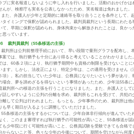
ラブに実名報道しないように申し入れを行いました。活動のおかげかは
せんが、検察庁も実名を公表しなかったため、実名報道は免れました。
また、弁護人が少年と定期的に連絡等を取り合うことを条件として、
いタイミングで保釈が認められました。裁判員裁判という長期にわたる
いて、早期に保釈が認められ、身体拘束から解放されたことは、良かっ
と思っています。
６ 裁判員裁判（55条移送の主張）
裁判所は公判前整理手続において、早い段階で量刑グラフを配布し、
事案では、執行猶予も十分にあり得ると考えていることがわかりました
では、60条２項により、執行猶予期間中も資格の制限を受けないことに
います。しかし、法改正により、特定少年は、この適用を受けません（法
６項）。私の担当していた少年は、公務員になりたいという夢があり、
の場合、夢を諦めざるを得ないという事情があったため、少年法55条に
庭裁判所への移送の主張を行うことになりました。また、弁護人として
が話しやすいように公判の分離を求め、裁判所もこれを受けて、共犯の
分離して公判は行われました。もっとも、少年事件のため、裁判所は他
りも早く期日が入るように調整していただけました。
55条移送の主張をするかについては、少年自体非行傾向が進んでいた
なく、このまま審理すれば執行猶予の可能性が高いこと、55条移送が認
ても少年院に行く可能性が高いこと、公務員試験を受験できても合格で
分からないこと等、色々な少年の今後について、期間を空けながら何度