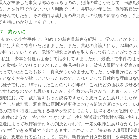
護人が主張した事実は認められるものの、犯情の重さからして、保護処
ることを許容できないという判断でした。共犯の少年には、保護観察は
ませんでしたが、その理由は裁判所の裁判員への説明の影響なのか、判
ても特にわかりませんでした。
７ 終わりに
初めての少年事件で、初めての裁判員裁判を経験し、学ぶことが多く
生には大変ご指導いただきました。また、共犯の弁護人にも、74期の八
が担当していたため、示談等頻繁に連絡を取り合って行うことができま
私は、少年と何度も面会して話をしてきましたが、最後まで事件のは
した動機がわかりませんでした。接見や打合せ、被告人質問でも発言が
わっていたところも多く、真意がつかめませんでした。少年自身にとっ
んとなくお金が欲しいといったもので、これといって具体的な理由はな
な様子でした。非行もしたことのない少年が、これほどの怪我をさせる
こすものなのかとも思いましたが、少年故の未熟さかもしれません。少
段階において、裁判官をもっと説得できたらと思うことはありましたが
担当した裁判官、調査官は原則逆送事件における逆送判断において、い
義の犯情を特段に重視する姿勢を堅持しており、説得するのが困難でし
本件のような、特定少年でなければ、少年院送致の可能性が高い少年
逆送によって執行猶予付きの判決となれば、一定の制限はありながらも
って生活できる可能性も出てきます。このように、法62条２項原則逆送
場合、想定される処分として、実刑、執行猶予付き懲役刑、少年院送致