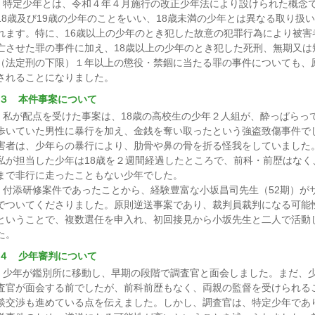
特定少年とは、令和４年４月施行の改正少年法により設けられた概念
18歳及び19歳の少年のことをいい、18歳未満の少年とは異なる取り扱
れます。特に、16歳以上の少年のとき犯した故意の犯罪行為により被害
亡させた罪の事件に加え、18歳以上の少年のとき犯した死刑、無期又は
（法定刑の下限）１年以上の懲役・禁錮に当たる罪の事件についても、
されることになりました。
３ 本件事案について
私が配点を受けた事案は、18歳の高校生の少年２人組が、酔っぱらっ
歩いていた男性に暴行を加え、金銭を奪い取ったという強盗致傷事件で
害者は、少年らの暴行により、肋骨や鼻の骨を折る怪我をしていました
私が担当した少年は18歳を２週間経過したところで、前科・前歴はなく
まで非行に走ったこともない少年でした。
付添研修案件であったことから、経験豊富な小坂昌司先生（52期）が
でついてくださりました。原則逆送事案であり、裁判員裁判になる可能
ということで、複数選任を申入れ、初回接見から小坂先生と二人で活動
た。
４ 少年審判について
少年が鑑別所に移動し、早期の段階で調査官と面会しました。まだ、
査官が面会する前でしたが、前科前歴もなく、両親の監督を受けられる
談交渉も進めている点を伝えました。しかし、調査官は、特定少年であ