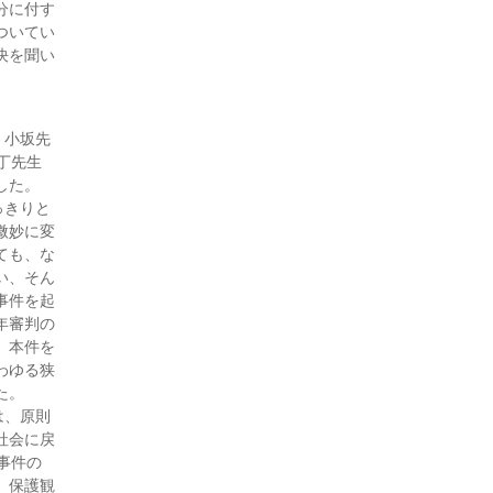
分に付す
付添人日誌（25・5月号)
ついてい
付添人日誌「子離れ親離れ」
決を聞い
（25・3月号)
付添人日誌（25・1月号)
付添人日誌（24・11月号)
、小坂先
付添人日誌 ～子どもシェル
丁先生
ターを始めます～（24・1月
した。
号)
っきりと
付添人日誌 被害弁償と親の
微妙に変
思い（23・12月号)
ても、な
付添人日誌 逆送少年（23・6
い、そん
月号)
事件を起
年審判の
付添人日誌（23・5月号)
、本件を
付添人日誌（22・9月号)
わゆる狭
付添人日誌（22・5月号)
た。
付添人日誌（20・2月号)
は、原則
付添人日誌（18・8月号）
社会に戻
事件の
付添人日誌（18・7月号）
、保護観