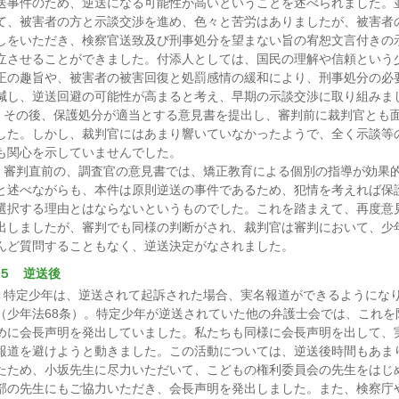
送事件のため、逆送になる可能性が高いということを述べられました。
て、被害者の方と示談交渉を進め、色々と苦労はありましたが、被害者
しをいただき、検察官送致及び刑事処分を望まない旨の宥恕文言付きの
立させることができました。付添人としては、国民の理解や信頼という
正の趣旨や、被害者の被害回復と処罰感情の緩和により、刑事処分の必
減し、逆送回避の可能性が高まると考え、早期の示談交渉に取り組みま
その後、保護処分が適当とする意見書を提出し、審判前に裁判官とも
した。しかし、裁判官にはあまり響いていなかったようで、全く示談等
も関心を示していませんでした。
審判直前の、調査官の意見書では、矯正教育による個別の指導が効果
と述べながらも、本件は原則逆送の事件であるため、犯情を考えれば保
選択する理由とはならないというものでした。これを踏まえて、再度意
出しましたが、審判でも同様の判断がされ、裁判官は審判において、少
んど質問することもなく、逆送決定がなされました。
５ 逆送後
特定少年は、逆送されて起訴された場合、実名報道ができるようにな
（少年法68条）。特定少年が逆送されていた他の弁護士会では、これを
めに会長声明を発出していました。私たちも同様に会長声明を出して、
報道を避けようと動きました。この活動については、逆送後時間もあま
たため、小坂先生に尽力いただいて、こどもの権利委員会の先生をはじ
部の先生にもご協力いただき、会長声明を発出しました。また、検察庁