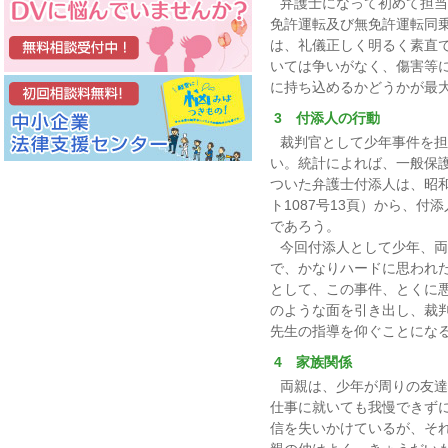
弁護士になって初めて担当
免許運転及び無免許運転同乗
は、礼儀正しく明るく素直
いては争いがなく、傷害等
に持ち込めるかどうかが最
3 付添人の行動
裁判官として少年事件を担
い。統計によれば、一般保
ついた弁護士付添人は、昭和
ト1087号13頁）から、
であろう。
今回付添人として少年、両
で、かなりハードに思われ
として、この事件、とくに
のような面を引き出し、裁
先生の指導を仰ぐことにな
4 家族関係
両親は、少年が周りの友達
仕事に就いても我慢できず
信を失いかけているが、そ