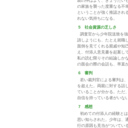
親の仲はよく、きょうだい
の家族を襲った度重なる不
ということが強く推認され
れない気持ちになる。
5 社会資源の乏しさ
調査官から少年院送致を強
請しようにも、たとえ就職
面倒を見てくれる親戚や知
え、付添人意見書を起案し
私の読む限りその結論しか
の面会の際の会話も、率直
6 審判
若い裁判官による審判は、
を超えた。両親に対する話
ていることが分かる。ただ
自信を持っている者がいな
7 感想
初めての付添人の経験とは
思い知らされた。少年は、
行の原因も見当がついてい