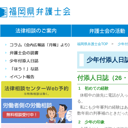
福岡県弁護士会TOP
>
少年付
少年付添人日
付添人日誌（26・
1 初めての経験
休暇中の旅先に電話が入っ
る。
私にも少年審判の経験はあ
数年前の判事補のときだっ
2 少年の印象