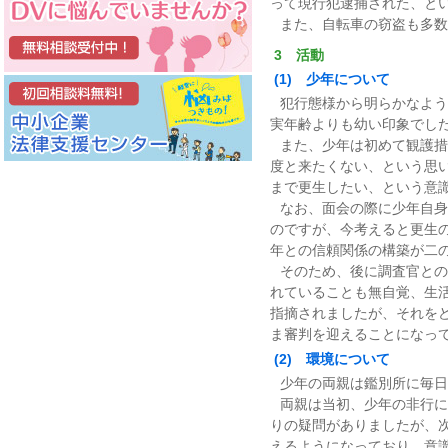
って現行犯逮捕された、と
また、自転車の窃盗も多数
3 活動
(1) 少年について
犯行態様から明らかなよう
実年齢よりも幼い印象でし
また、少年は初めて観護措
度と来たくない、という思
まで更生したい、という意
なお、面会の際に少年自身
のですが、今考えると更生
年との信頼関係の構築が二
そのため、後に調査官との
れていることも無自覚、生
指摘されましたが、それを
ま審判を迎えることになっ
(2) 環境について
少年の両親は鑑別所に毎日
両親は当初、少年の非行に
りの疑問がありましたが、
えるようになっており、意