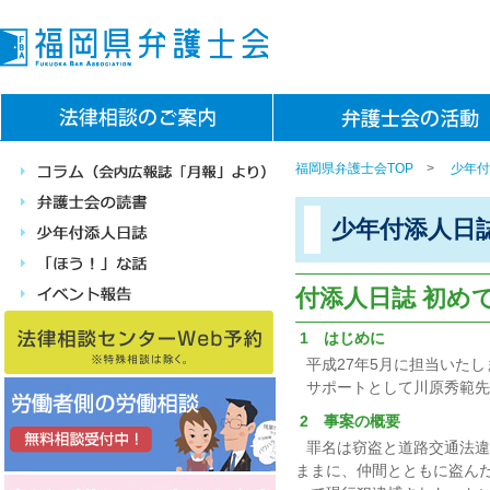
福岡県弁護士会TOP
>
少年付
少年付添人日
付添人日誌 初めて
1 はじめに
平成27年5月に担当いた
サポートとして川原秀範先
2 事案の概要
罪名は窃盗と道路交通法違
ままに、仲間とともに盗ん