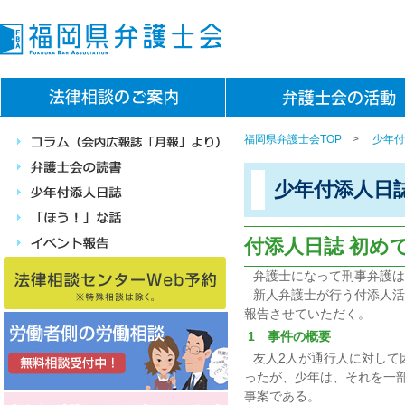
福岡県弁護士会TOP
>
少年付
少年付添人日
付添人日誌 初め
弁護士になって刑事弁護は
新人弁護士が行う付添人活
報告させていただく。
1 事件の概要
友人2人が通行人に対して
ったが、少年は、それを一
事案である。