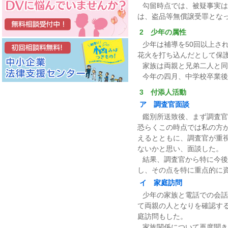
勾留時点では、被疑事実は
は、盗品等無償譲受罪とな
2 少年の属性
少年は補導を50回以上さ
花火を打ち込んだとして保
家族は両親と兄弟二人と同
今年の四月、中学校卒業後
3 付添人活動
ア 調査官面談
鑑別所送致後、まず調査官
恐らくこの時点では私の方
えるとともに、調査官が重
ないかと思い、面談した。
結果、調査官から特に今後
し、その点を特に重点的に
イ 家庭訪問
少年の家族と電話での会話
て両親の人となりを確認す
庭訪問もした。
家族関係について再度聞き