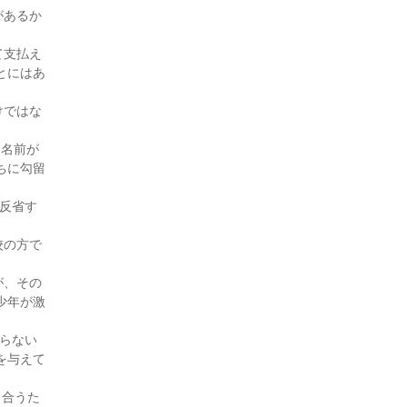
付添人日誌（4・7月号)
があるか
付添人日誌（4・1月号)
。
付添人日誌（3・7月号)
て支払え
付添人日誌（3・4月号)
とにはあ
付添人日誌（3・1月号)
けではな
付添人日誌（2・10月号)
付添人日誌 「受け子」にさ
に名前が
れた少年（2・7月号)
ちに勾留
付添人日誌 付添人実務研修
（2・4月号)
反省す
付添人日誌 伝わらなかった
思い 伝えたい思い（1・10月
校の方で
号)
が、その
付添人日誌（30・9月号)
少年が激
付添人日誌 すべての少年に
国選付添人を！（30・8月号)
らない
付添人日誌（30・7月号)
を与えて
付添人日誌 ～迅速な初動対
応と環境調整により保護観察
し合うた