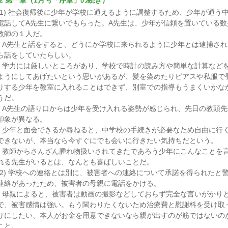
2 第一章（1月号「序章」の続き）
(1) 社会復帰後に少年が学校に通えるように調整するため、少年が通う
電話してA先生に繋いでもらった。A先生は、少年が信頼を置いている数
教師の１人だ。
A先生と話をすると、どうにか学校に来られるように少年とは逮捕され
ら話をしていたらしい。
学力には厳しいところがあり、学校で時計の読み方や簡単な計算など
ようにしてあげたいという思いがあるが、髪を染めたりピアスや私服で
りする少年を教室に入れることはできず、別室での指導もうまくいかな
うだ。
A先生の語り口からは少年を受け入れる姿勢が感じられ、先日の教頭先
印象が異なる。
少年と面会できるか尋ねると、中学校の手続きが必要なため自由に行
できないが、本当なら今すぐにでも会いに行きたい気持ちだという。
教師からさんざん腫れ物扱いされてきたであろう少年にこんなことを
れる先生がいるとは、なんとも喜ばしいことだ。
(2) 学校への連絡とは別に、被害者への連絡について承諾を得られたと
連絡があったため、被害者の母親に電話をかける。
母親によると、被害者は動画の撮影などしておらず完全な言いがかり
で、被害感情は強い。もう関わりたくないため治療費と慰謝料を受け取
りにしたい、本人がお金を用意できないなら親が出すのが筋ではないの
こと。