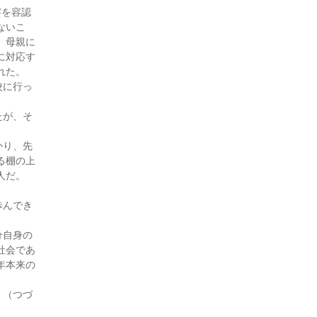
付添人日誌（25・5月号)
察を容認
ないこ
付添人日誌「子離れ親離れ」
（25・3月号)
。母親に
に対応す
付添人日誌（25・1月号)
れた。
付添人日誌（24・11月号)
校に行っ
付添人日誌 ～子どもシェル
ターを始めます～（24・1月
たが、そ
号)
付添人日誌 被害弁償と親の
かり、先
思い（23・12月号)
る棚の上
人だ。
付添人日誌 逆送少年（23・6
月号)
。
歩んでき
付添人日誌（23・5月号)
付添人日誌（22・9月号)
分自身の
付添人日誌（22・5月号)
社会であ
付添人日誌（20・2月号)
年本来の
付添人日誌（18・8月号）
。（つづ
付添人日誌（18・7月号）