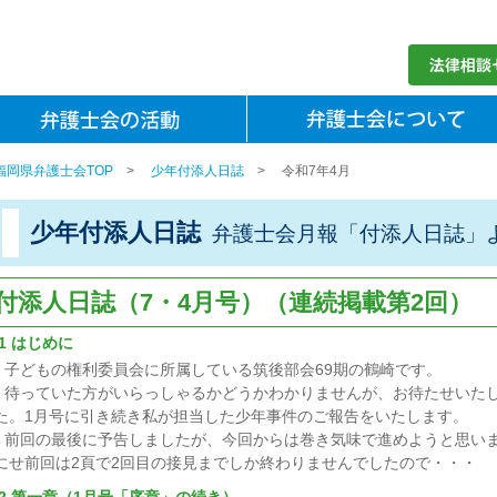
福岡県弁護士会TOP
>
少年付添人日誌
>
令和7年4月
少年付添人日誌
弁護士会月報「付添人日誌」
付添人日誌（7・4月号）（連続掲載第2回）
1 はじめに
子どもの権利委員会に所属している筑後部会69期の鶴崎です。
待っていた方がいらっしゃるかどうかわかりませんが、お待たせいた
た。1月号に引き続き私が担当した少年事件のご報告をいたします。
前回の最後に予告しましたが、今回からは巻き気味で進めようと思い
にせ前回は2頁で2回目の接見までしか終わりませんでしたので・・・