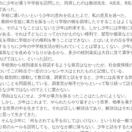
めに少年が通う中学校を訪問した。同席したのは教頭先生、A先生、B先
であった。
学校に通いたいという少年の意向を伝えた上で、私の意見を述べた。
教師や生徒に暴力を振るったり学校の物を損壊したりすることはよく
ら、そのようなことはしないと少年は約束する。しかし少年には学校に
がある。それは子どもにとってかけがえのない権利で、髪型や服装など
反を理由に学校がその権利を奪うことはできない。とはいえその点を学
するうちに少年の中学校生活が削られていくことは望ましくない。少年
服装などを改めるつもりがあるから、多少の校則違反は大目に見て通学
あげてほしい。といった話だ。
学校側から校則違反を容認するような発言はなかったが、社会復帰後
ついてこの時点で一定のコンセンサスはとれたものと記憶している。
(5) 鑑別所に移動して数日後、調査官と話をすると、少年には反省する
ないことを問題視している。調査官が相手だからといって取り繕って話
うな少年ではないのでとくに驚かない。
理由はなんにせよ、少年が暴力を振るったことはたしかによくない。
しかし、少年はこれまで、やられたらやり返すという世界、物事を暴
する世界の中を生きてきた。それが正しい解決法であり、解決法はそれ
と思って生きてきた。
そんな少年に「何をされても手を出してはいけない」という社会一般
り前のルールを説明しても、なかなか腑に落ちない。少年と話をするた