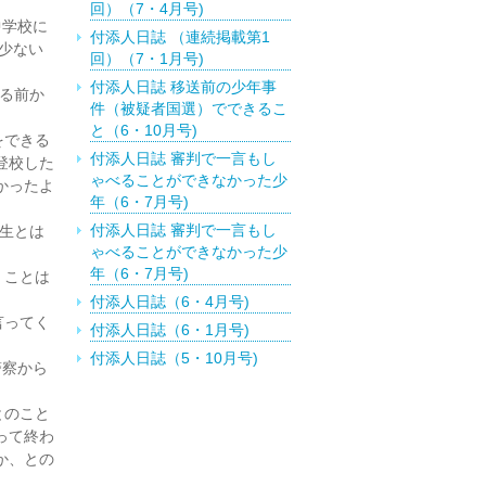
回）（7・4月号)
中学校に
付添人日誌 （連続掲載第1
少ない
回）（7・1月号)
付添人日誌 移送前の少年事
る前か
件（被疑者国選）でできるこ
と（6・10月号)
をできる
付添人日誌 審判で一言もし
登校した
ゃべることができなかった少
かったよ
年（6・7月号)
付添人日誌 審判で一言もし
生とは
ゃべることができなかった少
年（6・7月号)
くことは
付添人日誌（6・4月号)
言ってく
付添人日誌（6・1月号)
付添人日誌（5・10月号)
警察から
付添人日誌（5・1月号)
とのこと
付添人日誌 特定少年に関す
って終わ
る付添人活動の報告（4・10
月号)
か、との