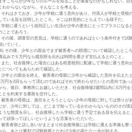
まずこちらが少年なりのルールを知ることが重要なのかもしれない。自
くわからないながら、そんなことを考える。
それはさておき、少年が学校に通う意向があり、付添人が学校と登校
している旨を説明したところ、そこは好意的にとらえている様子だ。
学校に通うという規則正しい生活が少年の更生にとってプラスになる
のことであろう。
その後、調査官の意見は、学校に通うのであればという条件付きで試
傾いていく。
(6) その後、少年との面会でまず被害者への賠償について確認したとこ
費込みで５万円なら鑑別所を出れば時間を要さず支払えるとのこと。
また、社会復帰した場合にはある程度校則に配慮して学校に通う意向
とについてもあらためて確認した。
少年との面会を終え、被害者の母親に少年から確認した意向を伝えた
5万円を2回もらって済むのであればそれで終わらせたいとの意向であっ
から、後日、事務所にお越しいただき、社会復帰後2週間以内に5万円を
ことを約束する書面を交付した。
被害者の母親は、責任をとろうとしない少年の母親に対しては憤りが
だが、少年に対しては、どこまで知っているかわからないもののその境
ような態度を示し、社会復帰したら学校に通う予定である旨を伝えると
って頑張ってほしいというような言葉をいただいた。
被害者側と話し合いがまとまり社会復帰後には学校に通える準備も整
から、あとは審判で試験観察となれば少年の新たな一歩が始まる。