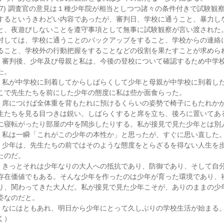
(7) 調査官の意見は１種少年院が相当としつつ諸々の条件付きで試験観
するというきわどい内容であったが、審判日、学校に通うこと、暴力し
と、夜遊びしないことを遵守事項として無事に試験観察が言い渡された
対しては、学校に通うことのバックアップをすること、学校からの連絡
ること、学校外の行動把握をすることなどの役割を果たすことが求めら
審判後、少年及び母親と私は、今後の登校について確認するため中学
た。
私が中学校に到着してからしばらくして少年と母親が中学校に到着し
こで先生たちを前にした少年の態度に私は些か面食らった。
席につけば全体重を背もたれに預けるくらいの姿勢で椅子にもたれか
生たちを見る目つきは鋭い。しばらくすると席を立ち、後ろに置いてあ
に寝転がったり部屋の中を闊歩したりする。私が接見で見た少年とは別
私は一瞬「これがこの少年の本性か」と思ったが、すぐに思い直した
少年は、先生たちの前ではそのような態度をとらざるを得ない人生を
たのだ。
きっとそれは少年なりの大人への抵抗であり、防御であり、そして自
存在価値でもある。そんな少年を作ったのは少年が育った環境であり、
り、関わってきた大人だ。私が接見で見た少年こそが、ありのままの少
姿なのだと。
なにはともあれ、明日から少年にとって久しぶりの学校生活が始まる
く）