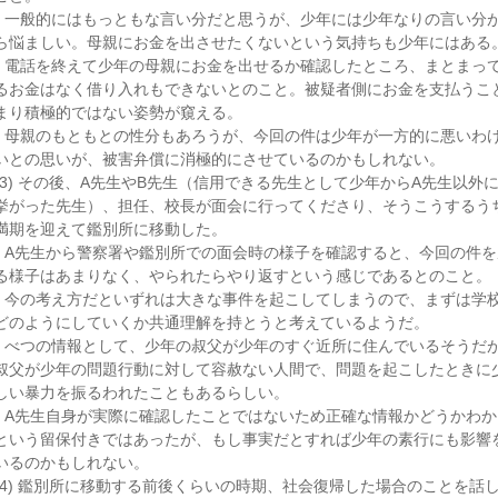
一般的にはもっともな言い分だと思うが、少年には少年なりの言い分
ら悩ましい。母親にお金を出させたくないという気持ちも少年にはある
電話を終えて少年の母親にお金を出せるか確認したところ、まとまっ
るお金はなく借り入れもできないとのこと。被疑者側にお金を支払うこ
まり積極的ではない姿勢が窺える。
母親のもともとの性分もあろうが、今回の件は少年が一方的に悪いわ
いとの思いが、被害弁償に消極的にさせているのかもしれない。
(3) その後、A先生やB先生（信用できる先生として少年からA先生以外
挙がった先生）、担任、校長が面会に行ってくださり、そうこうするう
満期を迎えて鑑別所に移動した。
A先生から警察署や鑑別所での面会時の様子を確認すると、今回の件を
る様子はあまりなく、やられたらやり返すという感じであるとのこと。
今の考え方だといずれは大きな事件を起こしてしまうので、まずは学
どのようにしていくか共通理解を持とうと考えているようだ。
べつの情報として、少年の叔父が少年のすぐ近所に住んでいるそうだ
叔父が少年の問題行動に対して容赦ない人間で、問題を起こしたときに
しい暴力を振るわれたこともあるらしい。
A先生自身が実際に確認したことではないため正確な情報かどうかわか
という留保付きではあったが、もし事実だとすれば少年の素行にも影響
いるのかもしれない。
(4) 鑑別所に移動する前後くらいの時期、社会復帰した場合のことを話