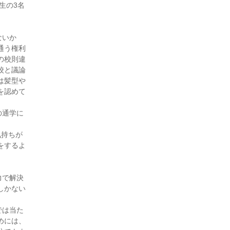
処分を得た一例～（30・3月
生の3名
号)
付添人日誌（30・1月号)
ないか
付添人日誌（29・12月号)
通う権利
付添人日誌（29・10月号)
の校則違
付添人日誌（29・9月号)
校と議論
付添人日誌（29・8月号)
は髪型や
を認めて
付添人日誌（29・7月号)
付添人日誌（29・6月号)
の通学に
付添人日誌（29・2月号)
付添人日誌 初めての少年付
気持ちが
添人事件を担当して（28・1
をするよ
月号)
付添人日誌（27・11月号)
力で解決
付添人日誌 保護者の悩み
しかない
（27・10月号)
付添人日誌 初めての付添事
では当た
件（27・8月号)
めには、
付添人日誌 法テラス「子ど