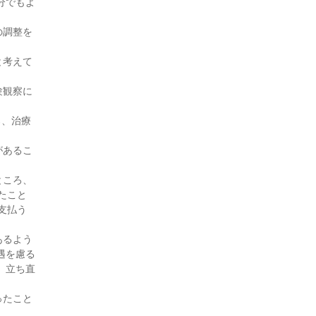
分でもよ
もに対する法律援助」制度の
活用−触法・否認事件
の調整を
−（27・7月号)
付添人日誌 少年が広げてく
と考えて
れる就労支援の輪（27・6月
号)
験観察に
付添人日誌（27・5月号)
ろ、治療
付添人日誌 非行前の付添人
活動（27・3月号)
があるこ
付添人日誌（27・2月号)
付添人日誌 国選付添人とし
ところ、
ての活動報告（26・10月号)
たこと
付添人日誌（26・9月号)
支払う
付添人日誌（26・8月号)
あるよう
付添人日誌 はじめての付添
遇を慮る
人活動（26・7月号)
、立ち直
付添人日誌「初めての少年付
添人活動」（26・6月号)
ったこと
付添人日誌（25・10月号)