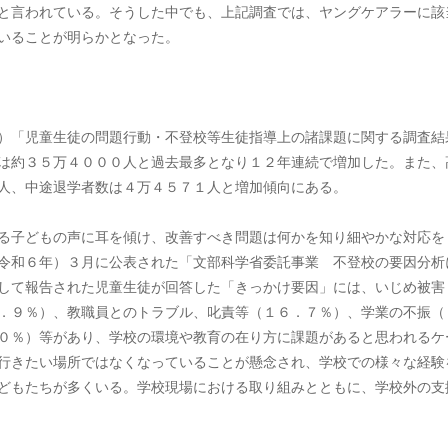
と言われている。そうした中でも、上記調査では、ヤングケアラーに該
いることが明らかとなった。
）「児童生徒の問題行動・不登校等生徒指導上の諸課題に関する調査結
は約３５万４０００人と過去最多となり１２年連続で増加した。また、
人、中途退学者数は４万４５７１人と増加傾向にある。
る子どもの声に耳を傾け、改善すべき問題は何かを知り細やかな対応を
令和６年）３月に公表された「文部科学省委託事業 不登校の要因分析
して報告された児童生徒が回答した「きっかけ要因」には、いじめ被害
．９％）、教職員とのトラブル、叱責等（１６．７％）、学業の不振（
０％）等があり、学校の環境や教育の在り方に課題があると思われるケ
行きたい場所ではなくなっていることが懸念され、学校での様々な経験
どもたちが多くいる。学校現場における取り組みとともに、学校外の支