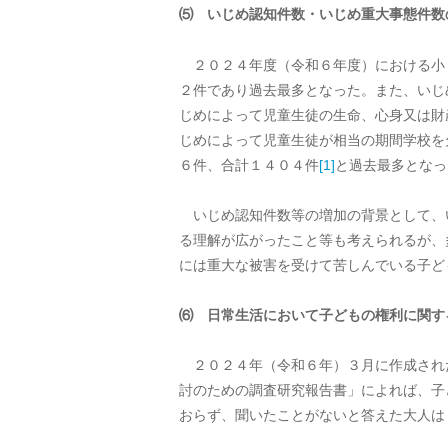
⑸ いじめ認知件数・いじめ重大事態件数
２０２４年度（令和６年度）における小
２件であり過去最多となった。また、いじ
じめによって児童生徒の生命、心身又は財
じめによって児童生徒が相当の期間学校を
６件、合計１４０４件
[1]
と過去最多となっ
いじめ認知件数等の増加の背景として、
る理解が広がったこと等も考えられるが、
には重大な被害を受けて苦しんでいる子ど
⑹ 日常生活に
おいて子どもの権利に関す
２０２４年（令和６年）３月に作成され
討のための調査研究報告書」によれば、子
おらず、聞いたことがないと答えた大人は