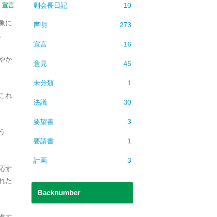
副会長日記
10
：
宣言
象に
声明
273
。
宣言
16
やか
意見
45
未分類
1
これ
決議
30
要望書
3
う
要請書
1
計画
3
応す
れた
Backnumber
進す