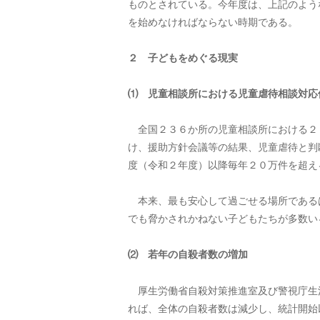
ものとされている。今年度は、上記のよう
を始めなければならない時期である。
２ 子どもをめぐる現実
⑴ 児童相談所における児童虐待相談対応
全国２３６か所の児童相談所における２
け、援助方針会議等の結果、児童虐待と判
度（令和２年度）以降毎年２０万件を超え
本来、最も安心して過ごせる場所である
でも脅かされかねない子どもたちが多数い
⑵ 若年の自殺者数の増加
厚生労働省自殺対策推進室及び警視庁生
れば、全体の自殺者数は減少し、統計開始