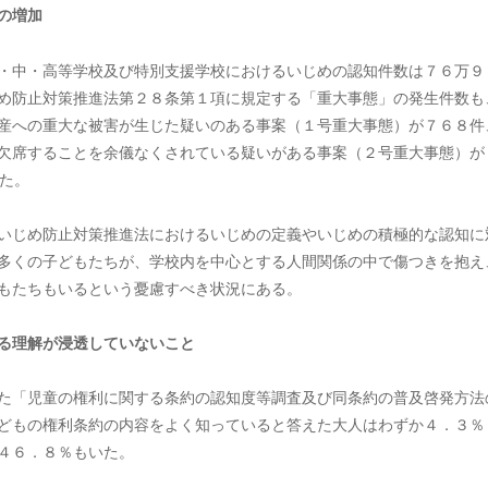
の増加
・中・高等学校及び特別支援学校におけるいじめの認知件数は７６万９
め防止対策推進法第２８条第１項に規定する「重大事態」の発生件数も
産への重大な被害が生じた疑いのある事案（１号重大事態）が７６８件
欠席することを余儀なくされている疑いがある事案（２号重大事態）が
た。
いじめ防止対策推進法におけるいじめの定義やいじめの積極的な認知に
多くの子どもたちが、学校内を中心とする人間関係の中で傷つきを抱え
もたちもいるという憂慮すべき状況にある。
る理解が浸透していないこと
た「児童の権利に関する条約の認知度等調査及び同条約の普及啓発方法
どもの権利条約の内容をよく知っていると答えた大人はわずか４．３％
４６．８％もいた。