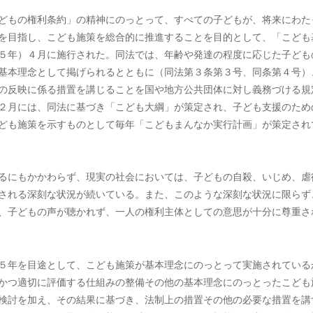
どもの権利条約」の精神にのっとって、すべての子どもが、将来にわた
を目指し、こども施策を総合的に推進することを目的として、「こども
５年）４月に施行された。同法では、年齢や発達の程度に応じた子ども
基本理念として掲げられるとともに（同法第３条第３号、同条第４号）
の反映に係る措置を講じることを国や地方公共団体に対し義務づける規
２月には、同法に基づき「こども大綱」が策定され、子ども支援のため
ども施策を示すものとして毎年「こどもまんなか実行計画」が策定され
るにもかかわらず、現実の社会においては、子どもの自殺、いじめ、虐
される深刻な状況が続いている。また、このような深刻な状況に限らず
、子どもの声が聴かれず、一人の権利主体としての意思が十分に尊重さ
５年を目途として、こども施策が基本理念にのっとって実施されている
かつ適切に評価する仕組みの整備その他の基本理念にのっとったこども
検討を加え、その結果に基づき、法制上の措置その他の必要な措置を講