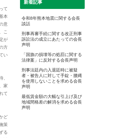
新着記事
って
2025年2月
基本
令和8年熊本地震に関する会長
談話
の意
2025年1月
、こ
刑事再審手続に関する改正刑事
2024年12月
訴訟法の成立にあたっての会長
定が
声明
の方
2024年10月
「国旗の損壊等の処罰に関する
てい
法律案」に反対する会長声明
2024年9月
刑事法廷内の入退廷時に被疑
2024年7月
者・被告人に対して手錠・腰縄
待、
を使用しないことを求める会長
、家
2024年6月
声明
れて
最低賃金額の大幅な引上げ及び
2024年5月
地域間格差の解消を求める会長
声明
2024年4月
かど
2024年3月
施策
ずる
2024年2月