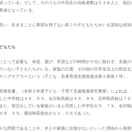
絶っている。そして、そのうち小中高生の自殺者数は５３８人と、統計
数値となっている。
失い、生きることに希望を持てない多くの子どもたちがいる深刻な状況
どもたち
にとって必要な、休息、遊び、学習などの時間が十分に取れず、支援の
ていない子どもたちがいる。家族の介護、その他の日常生活上の世話を
ヤングケアラーという（子ども・若者育成支援推進法第２条第７号）。
究報告書」（令和２年度子ども・子育て支援推進研究事業）によれば、
した中学校は４６．６％、全日制高校は４９．８％、定時制高校は７０
また、世話をしている家族がいると回答した中学生が５．７％、全日制
が８．５％、通信制高校生が１１．０％であった。
トな問題であることや、本人や家族に自覚がないといった理由から表面