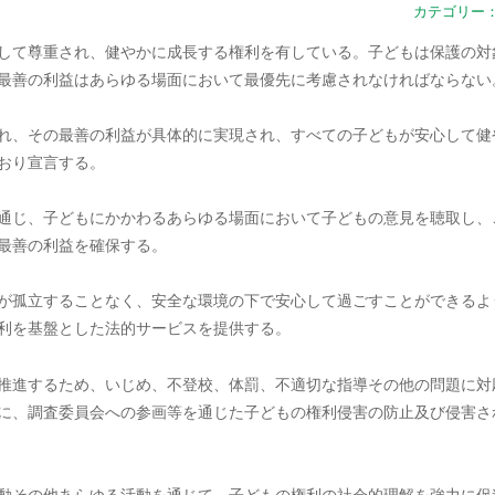
カテゴリー
して尊重され、健やかに成長する権利を有している。子どもは保護の対
最善の利益はあらゆる場面において最優先に考慮されなければならない
れ、その最善の利益が具体的に実現され、すべての子どもが安心して健
おり宣言する。
通じ、子どもにかかわるあらゆる場面において子どもの意見を聴取し、
最善の利益を確保する。
が孤立することなく、安全な環境の下で安心して過ごすことができるよ
利を基盤とした法的サービスを提供する。
推進するため、いじめ、不登校、体罰、不適切な指導その他の問題に対
に、調査委員会への参画等を通じた子どもの権利侵害の防止及び侵害さ
動その他あらゆる活動を通じて、子どもの権利の社会的理解を強力に促