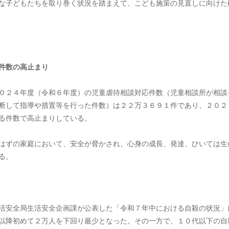
な子どもたちを取り巻く状況を踏まえて、こども施策の見直しに向けた
件数の高止まり
０２４年度（令和６年度）の児童虐待相談対応件数（児童相談所が相談
断して指導や措置等を行った件数）は２２万３６９１件であり、２０２
る件数で高止まりしている。
はずの家庭において、安全が脅かされ、心身の成長、発達、ひいては生
る。
活安全局生活安全企画課が公表した「令和７年中における自殺の状況」
以降初めて２万人を下回り最少となった。その一方で、１０代以下の自