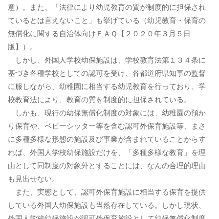
意）。また、「法律により幼児教育の質が制度的に担保され
ているとは言えないこと」も挙げている（幼児教育・保育の
無償化に関する自治体向けＦＡＱ【２０２０年３月５日
版】）。
しかし、外国人学校幼保施設は、学校教育法第１３４条に
基づき各種学校としての認可を受け、各都道府県知事の監督
に服しながら、幼稚園に相当する幼児教育を行っており、学
校教育法により、教育の質を制度的に担保されている。
しかも、現行の幼保無償化制度の対象には、幼稚園の預か
り保育や、ベビーシッター等を含む認可外保育施設等、まさ
に多種多様な形態の施設及び事業が含まれていることからす
れば、外国人学校幼保施設だけを、「多種多様な教育」を理
由として同制度の対象外とすることには、なんの合理的理由
も見出せない。
また、実態として、認可外保育施設に相当する保育を提供
している外国人幼保施設も当然存在している。しかし現状、
外国人学校幼保施設が認可外保育施設として幼保無償化制度