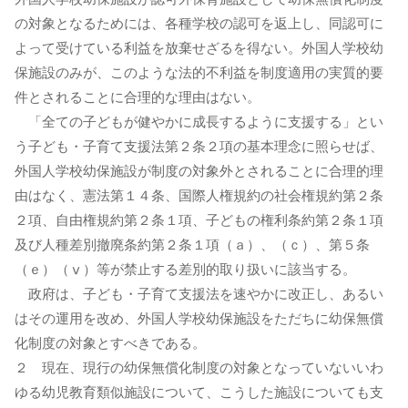
の対象となるためには、各種学校の認可を返上し、同認可に
よって受けている利益を放棄せざるを得ない。外国人学校幼
保施設のみが、このような法的不利益を制度適用の実質的要
件とされることに合理的な理由はない。
「全ての子どもが健やかに成長するように支援する」とい
う子ども・子育て支援法第２条２項の基本理念に照らせば、
外国人学校幼保施設が制度の対象外とされることに合理的理
由はなく、憲法第１４条、国際人権規約の社会権規約第２条
２項、自由権規約第２条１項、子どもの権利条約第２条１項
及び人種差別撤廃条約第２条１項（ａ）、（ｃ）、第５条
（ｅ）（ⅴ）等が禁止する差別的取り扱いに該当する。
政府は、子ども・子育て支援法を速やかに改正し、あるい
はその運用を改め、外国人学校幼保施設をただちに幼保無償
化制度の対象とすべきである。
２ 現在、現行の幼保無償化制度の対象となっていないいわ
ゆる幼児教育類似施設について、こうした施設についても支