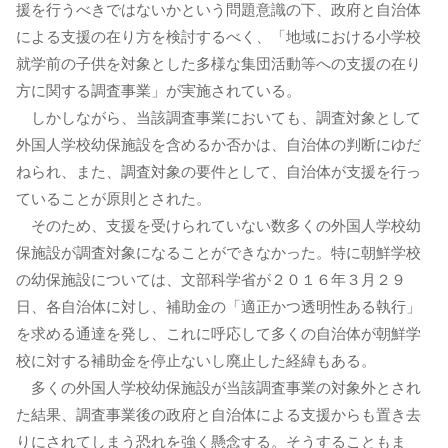
援を行うべきではないかという問題意識の下、政府と自治体
による支援の在り方を検討するべく、「地域における小学校
就学前の子供を対象とした多様な集団活動等への支援の在り
方に関する調査事業」が実施されている。
しかしながら、当該調査事業においても、調査対象として
外国人学校幼保施設を含めるか否かは、自治体の判断にゆだ
ねられ、また、調査対象の要件として、自治体が支援を行っ
ていることが原則とされた。
そのため、支援を受けられていない数多くの外国人学校幼
保施設が調査対象になることができなかった。特に朝鮮学校
の幼保施設については、文部科学省が２０１６年３月２９
日、各自治体に対し、補助金の「適正かつ透明性ある執行」
を求める通達を発し、これに呼応して多くの自治体が朝鮮学
校に対する補助金を停止ないし廃止した経緯もある。
多くの外国人学校幼保施設が当該調査事業の対象外とされ
た結果、調査事業後の政府と自治体による支援からも置き去
りにされてしまう恐れを強く懸念する。そうすることもま