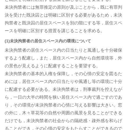
未決拘禁者には無罪推定の原則が及ぶことから，既に有罪判
決を受けた既決囚とは明確に区別する必要があるため，未決
拘禁者と既決囚の居住スペースを別の階にする等，居住スペ
ースを明確に区別する措置を講じることを求める。
(1)未決拘禁者の居住スペース内の環境について
未決拘禁者の居住スペース内の日当たりと風通しを十分確保
するよう配慮し，また，居住スペース内から自然環境等，外
の景色が見えるように配慮することを要望する。
未決拘禁者の基本的人権を保障し，その心情の安定を図るた
めには，居住スペース内の日当たりや風通し等の環境に十分
に配慮する必要がある。未決拘禁者は，刑事裁判を控えなが
ら，一日の大半の時間を狭い居住スペース内で過ごすのであ
り，その環境が未決拘禁者の心情に与える影響は大きい。窓
の外に，木々草花等の自然や周囲の風景を見ることができる
だけでも，未決拘禁者の社会からの隔絶感・疎外感を和らげ
ることができ，その心情の安定をもたらすことができるので