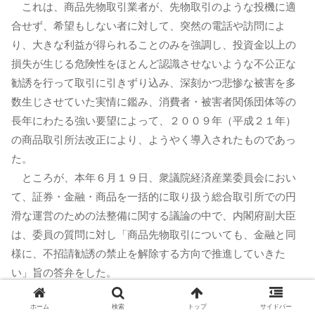
これは、商品先物取引業者が、先物取引のような投機に適
合せず、希望もしない者に対して、突然の電話や訪問によ
り、大きな利益が得られることのみを強調し、投資金以上の
損失が生じる危険性をほとんど認識させないような不公正な
勧誘を行って取引に引きずり込み、深刻かつ悲惨な被害を多
数生じさせていた実情に鑑み、消費者・被害者関係団体等の
長年にわたる強い要望によって、２００９年（平成２１年）
の商品取引所法改正により、ようやく導入されたものであっ
た。
ところが、本年６月１９日、衆議院経済産業委員会におい
て、証券・金融・商品を一括的に取り扱う総合取引所での円
滑な運営のための法整備に関する議論の中で、内閣府副大臣
は、委員の質問に対し「商品先物取引についても、金融と同
様に、不招請勧誘の禁止を解除する方向で推進していきた
い」旨の答弁をした。
この答弁は、総合取引所において商品先物取引業者に対し
ホーム
検索
トップ
サイドバー
ても監督権限を有する金融庁が、総合取引所に関する法規制