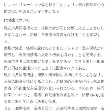
に，レクリエーション等を行うことにより，未決拘禁者の心
情の安定を図ることが可能となる。
(7)浴室について
現在の共同浴槽では，複数の者が同じ浴槽に入ることとなり
不衛生なため，浴槽に自動濾過装置を設けることを要望す
る。
個別の浴室・浴槽を設けるとともに，シャワー室を現状より
増設し，未決拘禁者の入浴の機会を増やすことを要望する。
未決拘禁者は無罪推定を受ける者であり，できる限り一般市
民と同様の生活ができるように配慮すべきである。
現在の共同浴槽は，複数の者が同じ浴槽に入ることとなり，
入浴の順番が後になるにつれ，浴槽内のお湯が汚れ，未決拘
禁者は不衛生な入浴環境を強いられている。そのため，共同
浴室については，浴槽に自動濾過装置を設け，浴槽内のお湯
を常に衛生的に保つ必要がある。
また，個別浴室・浴槽を設け，未決拘禁者は個別の浴室・浴