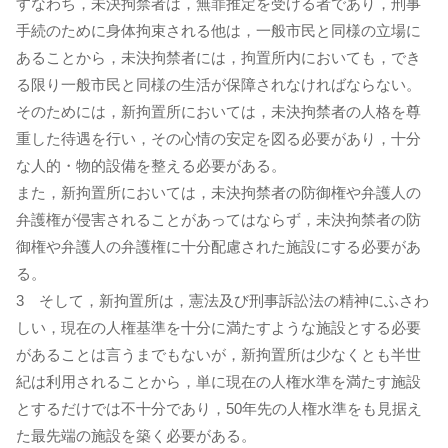
すなわち，未決拘禁者は，無罪推定を受ける者であり，刑事
手続のために身体拘束される他は，一般市民と同様の立場に
あることから，未決拘禁者には，拘置所内においても，でき
る限り一般市民と同様の生活が保障されなければならない。
そのためには，新拘置所においては，未決拘禁者の人格を尊
重した待遇を行い，その心情の安定を図る必要があり，十分
な人的・物的設備を整える必要がある。
また，新拘置所においては，未決拘禁者の防御権や弁護人の
弁護権が侵害されることがあってはならず，未決拘禁者の防
御権や弁護人の弁護権に十分配慮された施設にする必要があ
る。
3 そして，新拘置所は，憲法及び刑事訴訟法の精神にふさわ
しい，現在の人権基準を十分に満たすような施設とする必要
があることは言うまでもないが，新拘置所は少なくとも半世
紀は利用されることから，単に現在の人権水準を満たす施設
とするだけでは不十分であり，50年先の人権水準をも見据え
た最先端の施設を築く必要がある。