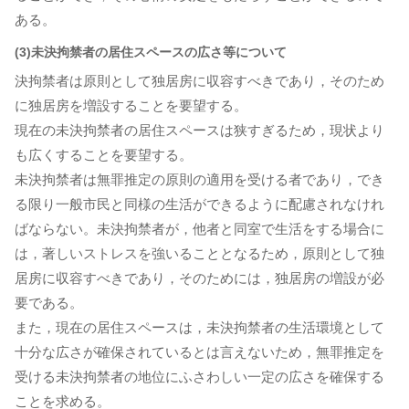
ある。
(3)未決拘禁者の居住スペースの広さ等について
決拘禁者は原則として独居房に収容すべきであり，そのため
に独居房を増設することを要望する。
現在の未決拘禁者の居住スペースは狭すぎるため，現状より
も広くすることを要望する。
未決拘禁者は無罪推定の原則の適用を受ける者であり，でき
る限り一般市民と同様の生活ができるように配慮されなけれ
ばならない。未決拘禁者が，他者と同室で生活をする場合に
は，著しいストレスを強いることとなるため，原則として独
居房に収容すべきであり，そのためには，独居房の増設が必
要である。
また，現在の居住スペースは，未決拘禁者の生活環境として
十分な広さが確保されているとは言えないため，無罪推定を
受ける未決拘禁者の地位にふさわしい一定の広さを確保する
ことを求める。