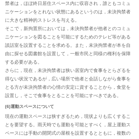
禁者は，ほぼ終日居住スペース内に収容され，誰ともコミュ
ニケーションをとれない状態にあるというのは，未決拘禁者
に大きな精神的ストレスを与える。
そこで，新拘置所においては，未決拘禁者が他者とのコミュ
ニケーションを図ることを可能にするためのテレビ等がある
談話室を設置することを求める。また，未決拘禁者が本を自
由に探せる図書館を設置して，一般市民と同様の権利を保障
する必要がある。
さらに，現在，未決拘禁者は狭い居室内で食事をとらざるを
得ない状況であるが，広い場所で他者と会話しながら食事を
とる方が未決拘禁者の心情の安定に資することから，食堂を
設置し，そこで食事をとることを可能にすべきである。
(6)運動スペースについて
現在の運動スペースは狭すぎるため，現状よりも広くするこ
とを要望する。雨天時でも運動を可能とすべく，屋上運動ス
ペースには手動の開閉式の屋根を設置するとともに，複数の