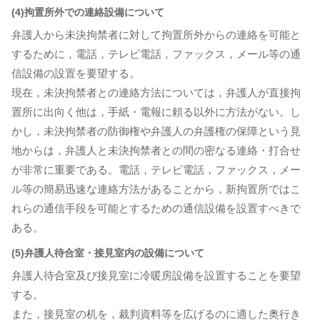
(4)拘置所外での連絡設備について
弁護人から未決拘禁者に対して拘置所外からの連絡を可能と
するために，電話，テレビ電話，ファックス，メール等の通
信設備の設置を要望する。
現在，未決拘禁者との連絡方法については，弁護人が直接拘
置所に出向く他は，手紙・電報に頼る以外に方法がない。し
かし，未決拘禁者の防御権や弁護人の弁護権の保障という見
地からは，弁護人と未決拘禁者との間の密なる連絡・打合せ
が非常に重要である。電話，テレビ電話，ファックス，メー
ル等の簡易迅速な連絡方法があることから，新拘置所ではこ
れらの通信手段を可能とするための通信設備を設置すべきで
ある。
(5)弁護人待合室・接見室内の設備について
弁護人待合室及び接見室に冷暖房設備を設置することを要望
する。
また，接見室の机を，裁判資料等を広げるのに適した奥行き