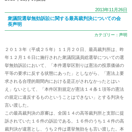
2013年11月26日
衆議院選挙無効訴訟に関する最高裁判決についての会
長声明
カテゴリー：
声明
２０１３年（平成２５年）１１月２０日、最高裁判所は、昨
年１２月１６日に施行された衆議院議員総選挙についての選
挙無効訴訟において、「本件選挙区割りは憲法の投票価値の
平等の要求に反する状態にあった」としながら、「憲法上要
求される合理的期間内における是正がされなかったとはい
え」ないとして、「本件区割規定が憲法１４条１項等の憲法
の規定に違反するものということはできない」とする判決を
言い渡した。
この最高裁判決の原審は、全国１４の高等裁判所と支部に提
訴されていた１６件の訴訟である。１６件のうち１４件の高
裁判決が違憲とし、うち２件は選挙無効をも言い渡した。本