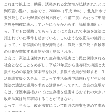
これまで以上に、助長、誘発される危険性が払拭されたとは
到底言い難い。当会では、2006年（平成18年）、北九州市で
孤独死していた56歳の独居男性が、生前二度にわたって申請
意思を明確に表示していたにもかかわらず、福祉事務所か
ら、子どもに援助してもらうようにと言われて申請を違法に
拒まれていた事件も起きている。このような改正法の施行に
よって、生活保護の利用が抑制され、餓死・孤立死・自殺等
の悲劇が増加する事態が強く懸念される。
当会は、憲法上保障された生存権が現実に市民に保障される
社会となることをめざし、平成21年度から生存権の擁護と支
援のための緊急対策本部を設け、多数の会員が登録する「生
活保護支援システム」によって生活保護申請同行など生活保
護法の適法な運用を求める活動を行ってきた。当会の立場か
らは、保護申請権ひいては生存権を侵害するおそれの大きい
改正法案は到底容認することができない。
よって、当会は、改正法案について即時の廃案を改めて求め