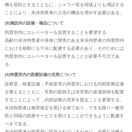
槽を原則とするとともに，シャワー室を現状よりも増設する
ことにより，未決拘禁者の入浴の機会を増やす必要がある。
(8)施設内の設備・備品について
拘置所内にエレベーターを設置することを要望する。
高齢の未決拘禁者や身体に障害のある未決拘禁者の拘置所内
における移動にも十分に配慮する必要があり，そのためには
拘置所内にエレベーターを設置することが必要不可欠であ
る。
(9)拘置所内の医療設備の充実について
診察室，検査設備，手術室等の拘置所における内部医療設備
を整えるとともに，常勤の医師又は非常勤の派遣医師を配置
することによって，内部診療の充実を図ることを要望する。
未決拘禁者は無罪推定を受ける者であり，できる限り一般市
民と同様の医療サービスを受けることができるように配慮す
べきである。
未決拘禁者が拘置所に収容されているために，必要な治療を