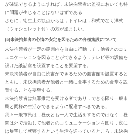
が確認できるようにすれば，未決拘禁者の監視においても特
に問題が生じることはないはずである
さらに，衛生上の観点からは，トイレは，和式でなく洋式
（ウォシュレット付）の方が望ましい。
(5)未決拘禁者の心情の安定を図るための各種施設について
未決拘禁者が一定の範囲内を自由に行動して，他者とのコミ
ュニケーションを図ることができるよう，テレビ等の設備を
設けた談話室を設置することを要望する。
未決拘禁者が自由に読書ができるための図書館を設置すると
ともに，未決拘禁者が他者と一緒に食事するための食堂を設
置することを要望する。
未決拘禁者は無罪推定を受ける者であり，できる限り一般市
民と同様の生活ができるように配慮すべきである。
我々一般市民は，昼夜とも一人で生活をするのではなく，昼
間は外で活動して他者とのコミュニケーションを図り，夜に
は帰宅して就寝するという生活を送っているところ，未決拘