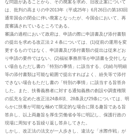
な問題があることから、その廃案を求め、旧改正案について
は、批判の高まりの中2013年（平成25年）6月26日の第183回
通常国会の閉会に伴い廃案となったが、今国会において、再
度審議されているところである。
審議の過程において政府は、申請の際に申請書及び添付書類
の提出を求める改正法２４条については、(1)従前の運用を変
更するものではなく、申請書及び添付書類の提出は従来どお
り申請の要件ではない、(2)福祉事務所等が申請書を交付しな
い場合もただし書の「特別の事情」に該当する、(3)給与明細
等の添付書類は可能な範囲で提出すればよく、紛失等で添付
できない場合もただし書の「特別の事情」に該当する旨答弁
した。また、扶養義務者に対する通知義務の創設や調査権限
の拡充を定めた改正法24条8項、28条及び29条については、明
らかに扶養が可能な極めて限定的な場合に限る趣旨である旨
答弁し、以上両趣旨を厚生労働省令等に明記し、保護行政の
現場に周知する旨繰り返し答弁してきた。
しかし、改正法の法文が一人歩きし、違法な「水際作戦」が