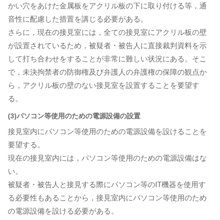
かい穴をあけた金属板をアクリル板の下に取り付ける等，通
音性に配慮した措置を講じる必要がある。
さらに，現在の接見室には，全ての接見室にアクリル板の壁
が設置されているため，被疑者・被告人に直接裁判資料を示
して打ち合わせをすることが非常に難しい状況にある。そこ
で，未決拘禁者の防御権及び弁護人の弁護権の保障の観点か
ら，アクリル板の壁のない接見室を設置することを要望す
る。
(3)パソコン等使用のための電源設備の設置
接見室内にパソコン等使用のための電源設備を設けることを
要望する。
現在の接見室内には，パソコン等使用のための電源設備はな
い。
被疑者・被告人と接見する際にパソコン等のIT機器を使用す
る必要性もあることから，接見室内にパソコン等使用のため
の電源設備を設ける必要がある。