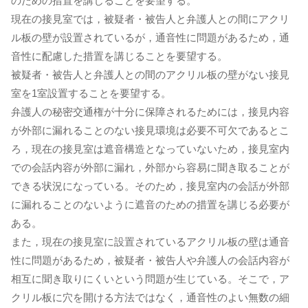
のための措置を講じることを要望する。
現在の接見室では，被疑者・被告人と弁護人との間にアクリ
ル板の壁が設置されているが，通音性に問題があるため，通
音性に配慮した措置を講じることを要望する。
被疑者・被告人と弁護人との間のアクリル板の壁がない接見
室を1室設置することを要望する。
弁護人の秘密交通権が十分に保障されるためには，接見内容
が外部に漏れることのない接見環境は必要不可欠であるとこ
ろ，現在の接見室は遮音構造となっていないため，接見室内
での会話内容が外部に漏れ，外部から容易に聞き取ることが
できる状況になっている。そのため，接見室内の会話が外部
に漏れることのないように遮音のための措置を講じる必要が
ある。
また，現在の接見室に設置されているアクリル板の壁は通音
性に問題があるため，被疑者・被告人や弁護人の会話内容が
相互に聞き取りにくいという問題が生じている。そこで，ア
クリル板に穴を開ける方法ではなく，通音性のよい無数の細