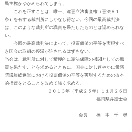
民主権がゆがめられてしまう。
これを正すことは、唯一、違憲立法審査権（憲法８１
条）を有する裁判所にしかなし得ない。今回の最高裁判決
は、このような裁判所の職責を果たしたものとは認められな
い。
今回の最高裁判決によって、投票価値の平等を実現すべ
き国会の取組の停滞が許されるはずもない。
当会は、裁判所に対して積極的に憲法保障の機関としての職
責を果たすことを求めるとともに、国会に対し速やかに衆議
院議員総選挙における投票価値の平等を実現するための抜本
的措置をとることを改めて強く求める。
２０１３年（平成２５年）１１月２６日
福岡県弁護士会
会長 橋 本 千 尋