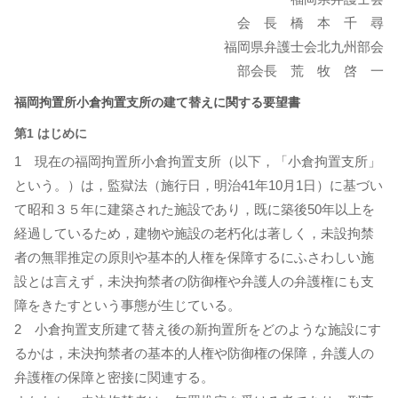
会 長 橋 本 千 尋
福岡県弁護士会北九州部会
部会長 荒 牧 啓 一
福岡拘置所小倉拘置支所の建て替えに関する要望書
第1 はじめに
1 現在の福岡拘置所小倉拘置支所（以下，「小倉拘置支所」
という。）は，監獄法（施行日，明治41年10月1日）に基づい
て昭和３５年に建築された施設であり，既に築後50年以上を
経過しているため，建物や施設の老朽化は著しく，未設拘禁
者の無罪推定の原則や基本的人権を保障するにふさわしい施
設とは言えず，未決拘禁者の防御権や弁護人の弁護権にも支
障をきたすという事態が生じている。
2 小倉拘置支所建て替え後の新拘置所をどのような施設にす
るかは，未決拘禁者の基本的人権や防御権の保障，弁護人の
弁護権の保障と密接に関連する。