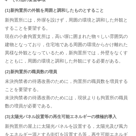
(1)新拘置所の外観を周囲と調和したものとすること
新拘置所には，外塀を設けず，周囲の環境と調和した外観と
することを要望する。
現在の小倉拘置支所は，高い塀に囲まれた物々しい雰囲気の
建物となっており，住宅地である周囲の環境からかけ離れた
異様な外観となっているため，新拘置所では，外壁をなくす
とともに，周囲の環境と調和した外観にする必要がある。
(2)新拘置所の職員数の増員
未決拘禁者の待遇改善のために，拘置所の職員数を増員する
ことを要望する。
未決拘禁者の待遇改善のためには，現状よりも拘置所の職員
数の増員が必要である。
(3)太陽光パネル設置等の再生可能エネルギーの積極的導入
新拘置所の屋上に太陽光パネルを設置する，太陽光及び風力
をエネルギー源とする街灯を設置する等，再生可能エネルギ