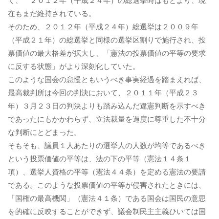
く、 ２０１２年（平成２４年）の総選挙時はもとより、現
在もまだ維持されている。
そのため、２０１２年（平成２４年）総選挙は２００９年
（平成２１年）の総選挙と同様の選挙区割りで施行され、投
票価値の最大格差が拡大し、「憲法の投票価値の平等の要求
に反する状態」がより深刻化していた。
このような国会の怠慢ともいうべき事実経過を踏まえれば、
最高裁判所は今回の判決において、２０１１年（平成２３
年）３月２３日の判決よりも踏み込んだ違憲判断を示すべき
であったにもかかわらず、立法裁量を過度に尊重した不十分
な判断にとどまった。
そもそも、議員１人あたりの選挙人の人数が均等であるべき
という投票価値の平等は、法の下の平等（憲法１４条１
項）、選挙人資格の平等（憲法４４条）を定める憲法の要請
である。このような投票価値の平等が侵害されたときには、
「国権の最高機関」（憲法４１条）である国会は国民の意思
を的確に反映することができず、議会制民主主義ひいては国