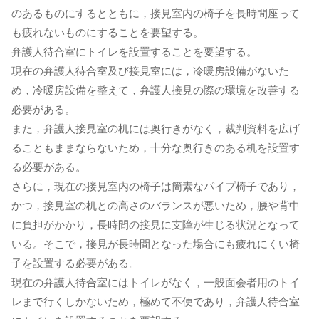
のあるものにするとともに，接見室内の椅子を長時間座って
も疲れないものにすることを要望する。
弁護人待合室にトイレを設置することを要望する。
現在の弁護人待合室及び接見室には，冷暖房設備がないた
め，冷暖房設備を整えて，弁護人接見の際の環境を改善する
必要がある。
また，弁護人接見室の机には奥行きがなく，裁判資料を広げ
ることもままならないため，十分な奥行きのある机を設置す
る必要がある。
さらに，現在の接見室内の椅子は簡素なパイプ椅子であり，
かつ，接見室の机との高さのバランスが悪いため，腰や背中
に負担がかかり，長時間の接見に支障が生じる状況となって
いる。そこで，接見が長時間となった場合にも疲れにくい椅
子を設置する必要がある。
現在の弁護人待合室にはトイレがなく，一般面会者用のトイ
レまで行くしかないため，極めて不便であり，弁護人待合室