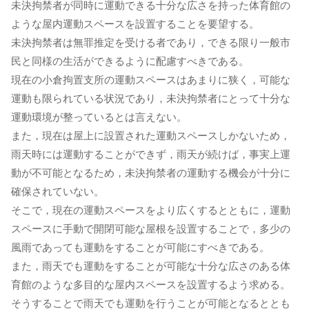
未決拘禁者が同時に運動できる十分な広さを持った体育館の
ような屋内運動スペースを設置することを要望する。
未決拘禁者は無罪推定を受ける者であり，できる限り一般市
民と同様の生活ができるように配慮すべきである。
現在の小倉拘置支所の運動スペースはあまりに狭く，可能な
運動も限られている状況であり，未決拘禁者にとって十分な
運動環境が整っているとは言えない。
また，現在は屋上に設置された運動スペースしかないため，
雨天時には運動することができず，雨天が続けば，事実上運
動が不可能となるため，未決拘禁者の運動する機会が十分に
確保されていない。
そこで，現在の運動スペースをより広くするとともに，運動
スペースに手動で開閉可能な屋根を設置することで，多少の
風雨であっても運動をすることが可能にすべきである。
また，雨天でも運動をすることが可能な十分な広さのある体
育館のような多目的な屋内スペースを設置するよう求める。
そうすることで雨天でも運動を行うことが可能となるととも