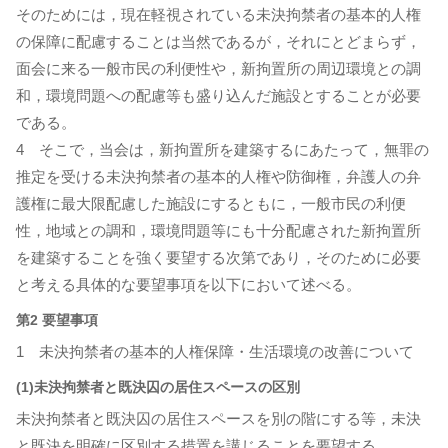
そのためには，現在軽視されている未決拘禁者の基本的人権
の保障に配慮することは当然であるが，それにとどまらず，
面会に来る一般市民の利便性や，新拘置所の周辺環境との調
和，環境問題への配慮等も盛り込んだ施設とすることが必要
である。
4 そこで，当会は，新拘置所を建築するにあたって，無罪の
推定を受ける未決拘禁者の基本的人権や防御権，弁護人の弁
護権に最大限配慮した施設にするともに，一般市民の利便
性，地域との調和，環境問題等にも十分配慮された新拘置所
を建築することを強く要望する次第であり，そのために必要
と考える具体的な要望事項を以下において述べる。
第2 要望事項
1 未決拘禁者の基本的人権保障・生活環境の改善について
(1)未決拘禁者と既決囚の居住スペースの区別
未決拘禁者と既決囚の居住スペースを別の階にする等，未決
と既決を明確に区別する措置を講じることを要望する。