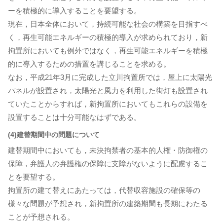
ーを積極的に導入することを要望する。
現在，日本全体において，持続可能な社会の構築を目指すべ
く，再生可能エネルギーの積極的導入が求められており，新
拘置所においても例外ではなく，再生可能エネルギーを積極
的に導入するための措置を講じることを求める。
なお，平成21年3月に完成した立川拘置所では，屋上に太陽光
パネルが設置され，太陽光と風力を利用した街灯も設置され
ていたことからすれば，新拘置所においてもこれらの設備を
設置することは十分可能なはずである。
(4)建替期間中の問題について
建替期間中においても，未決拘禁者の基本的人権・防御権の
保障，弁護人の弁護権の保障に支障がないように配慮するこ
とを要望する。
拘置所の建て替えにあたっては，代替収容施設の確保等の
様々な問題が予想され，新拘置所の建築期間も長期にわたる
ことが予想される。