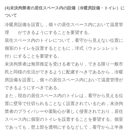
(4)未決拘禁者の居住スペース内の設備（冷暖房設備・トイレ）に
ついて
冷暖房設備を設置し，個々の居住スペース内において温度管
理 ができるようにすることを要望する。
居住スペース内のトイレについて，看守から見えない位置に
個室のトイレを設置するとともに，洋式（ウォシュレット
付）にすることを要望する。
未決拘禁者は無罪推定を受ける者であり，できる限り一般市
民と同様の生活ができるように配慮すべきであるから，冷暖
房設備を設置し，個々の居住スペース内において温度管理が
できるようにすべきである。
また，現在の居住スペース内のトイレは，看守から見える位
置に壁等で仕切られることなく設置されているため，未決拘
禁者のプライバシーや羞恥心が著しく侵害されており，居住
スペース内に個室のトイレを設置することを要望する。個室
であっても，壁上部を透明にするなどして，看守から上半身