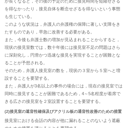
が長くなると，その後の予定のために接見時間を短縮せざる
を得なかったり，接見自体を断念せざるを得ないという事態
も生じている。
このような状況は，弁護人の弁護権の保障に著しい支障をき
たすものであり，早急に改善する必要がある。
また，今後も弁護士数の増加が見込まれることからすると，
現状の接見室数では，数十年後には接見室不足の問題はさら
に深刻化し，円滑かつ迅速な接見を実現することが困難とな
ることが予想される。
そのため，弁護人接見室の数を，現状の３室から５室へと増
設することを要望する。
また，弁護人が3名以上の事件の場合には，現在の接見室では
同時に接見することが困難であるため，4～5名程度が着席で
きる広さの接見室を２室設置することを要望する。
(2)接見室の遮音性確保及びアクリル板の通音性改善のための措置
接見室における会話の内容が他に漏れることのないよう遮蔽