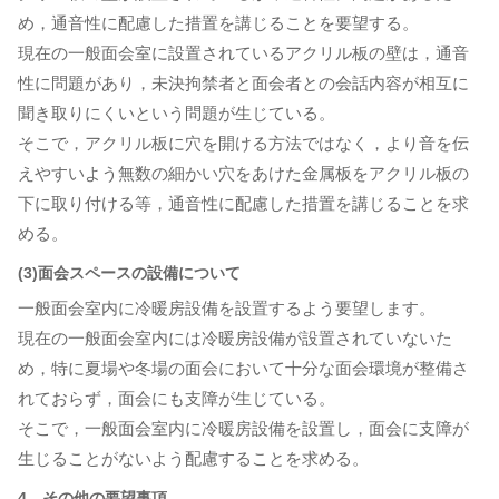
め，通音性に配慮した措置を講じることを要望する。
現在の一般面会室に設置されているアクリル板の壁は，通音
性に問題があり，未決拘禁者と面会者との会話内容が相互に
聞き取りにくいという問題が生じている。
そこで，アクリル板に穴を開ける方法ではなく，より音を伝
えやすいよう無数の細かい穴をあけた金属板をアクリル板の
下に取り付ける等，通音性に配慮した措置を講じることを求
める。
(3)面会スペースの設備について
一般面会室内に冷暖房設備を設置するよう要望します。
現在の一般面会室内には冷暖房設備が設置されていないた
め，特に夏場や冬場の面会において十分な面会環境が整備さ
れておらず，面会にも支障が生じている。
そこで，一般面会室内に冷暖房設備を設置し，面会に支障が
生じることがないよう配慮することを求める。
4 その他の要望事項