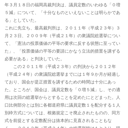
年３月１８日の福岡高裁判決は、議員定数のいわゆる「０増
５減」について、「十分なものといえないことは明らかであ
る」としていた。
これに先立ち、最高裁判所は、２０１１年（平成２３年）３
月２３日、２００９年（平成２１年）の衆議院総選挙につい
て、「憲法の投票価値の平等の要求に反する状態に至ってい
た」、「投票価値の平等の要請にかなう立法的措置を講ずる
必要がある」と判決していた。
この２０１１年（平成２３年）の判決から２０１２年
（平成２４年）の衆議院総選挙までには１年９か月が経過し
ており、国会が是正措置を講ずるための時間は十分にあっ
た。ところが、国会は、議員定数を「０増５減」し、その適
用は次回の総選挙からとすることを定めたにとどまった。人
口比例部分とは別に各都道府県に議員定数１を配分する１人
別枠方式については、根拠規定こそ廃止されたものの、同方
式を前提とする定数配分は抜本的に見直されることもな