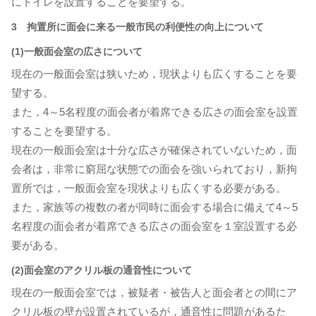
にトイレを設置することを要望する。
3 拘置所に面会に来る一般市民の利便性の向上について
(1)一般面会室の広さについて
現在の一般面会室は狭いため，現状よりも広くすることを要
望する。
また，4～5名程度の面会者が着席できる広さの面会室を設置
することを要望する。
現在の一般面会室は十分な広さが確保されていないため，面
会者は，非常に窮屈な状態での面会を強いられており，新拘
置所では，一般面会室を現状よりも広くする必要がある。
また，家族等の複数の者が同時に面会する場合に備えて4～5
名程度の面会者が着席できる広さの面会室を１室設置する必
要がある。
(2)面会室のアクリル板の通音性について
現在の一般面会室では，被疑者・被告人と面会者との間にア
クリル板の壁が設置されているが，通音性に問題があるた