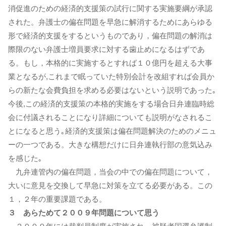
消促進のための経済的支援策の試行に関する実施要綱が承認
された。弁護士の偏在問題を早急に解消するためにあらゆる
形で経済的支援をするというものであり，偏在問題の解消は
際限のない弁護士増員要求に対する歯止めになるはずであ
る。もし，本格的に実施するとすれば１０億円を超える大事
業となるが,これまで眠っていた特別会計を改組すれば会員か
らの新たな会費負担を求める必要はないという説明であった｡
今後,この経済的支援策の本格的実施をする場合日弁連臨時総
会に付議されることになり詳細についても説明がなされるこ
とになると思う｡経済的支援策は偏在問題解決のためのメニュ
ーの一つである。大きな構想だけに日弁連執行部の意気込み
を感じた｡
九弁連管内の偏在問題，当会の中での偏在問題について，
大いに意見を交換して早急に対策を立てる必要がある。この
１，２年の重要課題である。
３ あらためて２００９年問題について思う