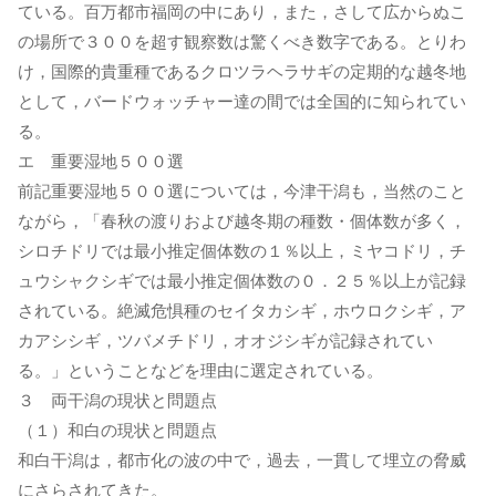
ている。百万都市福岡の中にあり，また，さして広からぬこ
の場所で３００を超す観察数は驚くべき数字である。とりわ
け，国際的貴重種であるクロツラヘラサギの定期的な越冬地
として，バードウォッチャー達の間では全国的に知られてい
る。
エ 重要湿地５００選
前記重要湿地５００選については，今津干潟も，当然のこと
ながら，「春秋の渡りおよび越冬期の種数・個体数が多く，
シロチドリでは最小推定個体数の１％以上，ミヤコドリ，チ
ュウシャクシギでは最小推定個体数の０．２５％以上が記録
されている。絶滅危惧種のセイタカシギ，ホウロクシギ，ア
カアシシギ，ツバメチドリ，オオジシギが記録されてい
る。」ということなどを理由に選定されている。
３ 両干潟の現状と問題点
（１）和白の現状と問題点
和白干潟は，都市化の波の中で，過去，一貫して埋立の脅威
にさらされてきた。