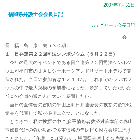
2007年7月31日
福岡県弁護士会会長日記
カテゴリー：
会長日記
会
長 福 島 康 夫（３０期）
１ 日弁連第２２回司法シンポジウム（６月２２日）
今年の最大のイベントである日弁連第２２回司法シンポジ
ウムが福岡市のＪＡＬシーホークアンドリゾートホテルで開
催された。当日の参加者は１２４３名。これまでのシンポジ
ウムの中で最大規模の参加者になった。参加していただいた
当会の会員の皆さんに大いに感謝したい。
当日の全体会の冒頭の平山正剛日弁連会長の挨拶の後で地
元会を代表して私が挨拶に立つことになった。
ところで，私の挨拶の中に,多重債務者救済対策本部の春山
本部長代行の強い勧めで多重債務のテレビＣＭを会場に流す
ことにした。｢弁護士会は変わる，福岡県弁護士会は先頭きっ