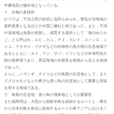
中継地及び越冬地となっている。
イ 生物の多様性
かつては，干潟上部の砂浜に塩田もみられ，製塩が当地域の
基幹産業となるほどの水質に優れた海であった。また，干潟
や浅海域は魚類が産卵し，成育する場所として「海のゆりか
ご」とも呼ばれ，エビ，カニ，チヌ，カレイ，コノシロ，シ
ャコ，アカガイ，ウナギなどの内海性の魚介類の生息地域で
あるとともに，タイ，アジ，サバ，イワシなどの外海性魚介
類の産卵場であり，周辺海域の生態系を根底から支える地域
であった。
さらに，ハマシギ，チドリなどの鳥類の生息地として，また
ズグロカモメなどの希少な渡り鳥の生息地として重要な意味
を有する地域である。
ウ 鳥類の生息地・渡り鳥の飛来地としての重要性
また福岡湾は，大陸から朝鮮半島を経由するルートと，樺太
から日本列島を南北に経由するルートの東アジアにおける二