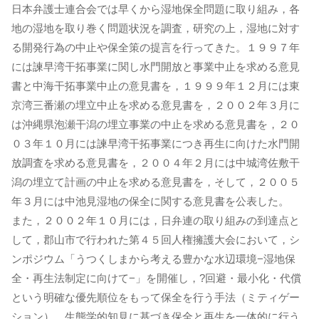
日本弁護士連合会では早くから湿地保全問題に取り組み，各
地の湿地を取り巻く問題状況を調査，研究の上，湿地に対す
る開発行為の中止や保全策の提言を行ってきた。１９９７年
には諫早湾干拓事業に関し水門開放と事業中止を求める意見
書と中海干拓事業中止の意見書を，１９９９年１２月には東
京湾三番瀬の埋立中止を求める意見書を，２００２年３月に
は沖縄県泡瀬干潟の埋立事業の中止を求める意見書を，２０
０３年１０月には諫早湾干拓事業につき再生に向けた水門開
放調査を求める意見書を，２００４年２月には中城湾佐敷干
潟の埋立て計画の中止を求める意見書を，そして，２００５
年３月には中池見湿地の保全に関する意見書を公表した。
また，２００２年１０月には，日弁連の取り組みの到達点と
して，郡山市で行われた第４５回人権擁護大会において，シ
ンポジウム「うつくしまから考える豊かな水辺環境−湿地保
全・再生法制定に向けて−」を開催し，?回避・最小化・代償
という明確な優先順位をもって保全を行う手法（ミティゲー
ション），生態学的知見に基づき保全と再生を一体的に行う