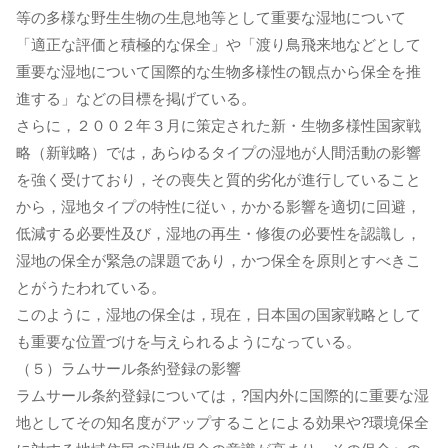
等の多様な野生生物の生息地等として重要な湿地について
「適正な評価と積極的な保全」や「渡り鳥飛来地などとして
重要な湿地について国際的な生物多様性の観点から保全を推
進する」などの目標を掲げている。
さらに，２００２年３月に策定された新・生物多様性国家戦
略（新戦略）では，あらゆるタイプの湿地が人間活動の影響
を強く受けており，その喪失と質的劣化が進行していること
から，湿地タイプの特性に従い，かかる影響を適切に回避，
低減する必要性及び，湿地の再生・修復の必要性を認識し，
湿地の保全が緊急の課題であり，かつ保全を原則とすべきこ
とがうたわれている。
このように，湿地の保全は，現在，日本国の国家戦略として
も重要な位置づけを与えられるようになっている。
（５）ラムサール条約登録の影響
ラムサール条約登録については，?国内外に国際的に重要な湿
地としてその知名度がアップすることによる効果や?環境保全