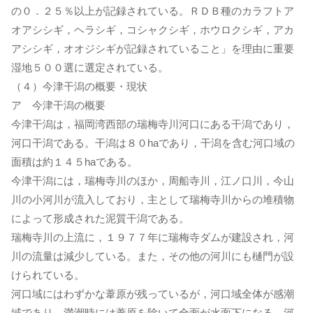
の０．２５％以上が記録されている。ＲＤＢ種のカラフトア
オアシシギ，ヘラシギ，コシャクシギ，ホウロクシギ，アカ
アシシギ，オオジシギが記録されていること」を理由に重要
湿地５００選に選定されている。
（４）今津干潟の概要・現状
ア 今津干潟の概要
今津干潟は，福岡湾西部の瑞梅寺川河口にある干潟であり，
河口干潟である。干潟は８０haであり，干潟を含む河口域の
面積は約１４５haである。
今津干潟には，瑞梅寺川のほか，周船寺川，江ノ口川，今山
川の小河川が流入しており，主として瑞梅寺川からの堆積物
によって形成された泥質干潟である。
瑞梅寺川の上流に，１９７７年に瑞梅寺ダムが建設され，河
川の流量は減少している。また，その他の河川にも樋門が設
けられている。
河口域にはわずかな葦原が残っているが，河口域全体が感潮
域であり，満潮時には葦原を除いて全面が水面下になる。河