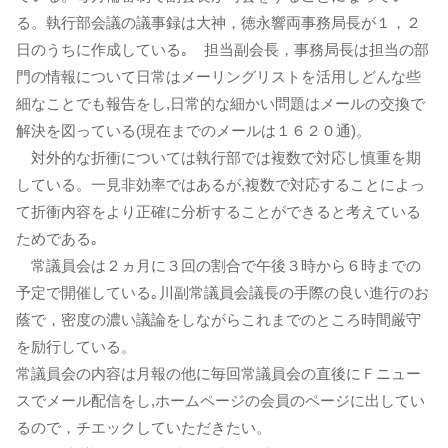
る。執行部会議の議事録は大神，徳永響両事務局長が１，２
日のうちに作成している｡ 担当副会長，事務局長は担当の部
門の情報について日常はメーリングリストを活用しどんな些
細なことでも報告をし,日常的な細かい問題はメールの交換で
解決を図っている(現在までのメールは１６２０通)。
対外的な折衝については執行部では複数で対応し慎重を期
している。一見非効率ではあるが,複数で対応することによっ
て折衝内容をより正確に分析することができると考えている
ためである｡
常議員会は２ヵ月に３回の割合で午後３時から６時までの
予定で開催している｡川副常議員会議長の手際の良い進行のお
蔭で，密度の濃い議論をしながらこれまでのところ時間厳守
を励行している。
常議員会の内容は月報の他に毎回常議員会の直後にＦニュー
スでメール配信をし,ホームページの会員のページに出してい
るので，チエックしていただきたい。