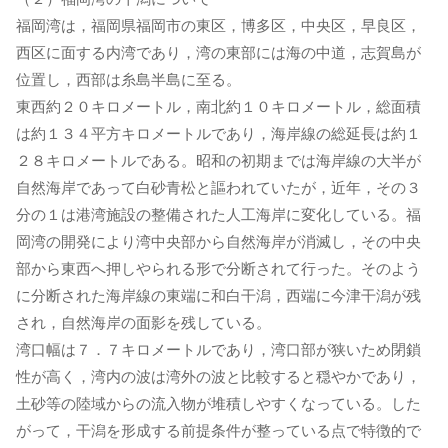
福岡湾は，福岡県福岡市の東区，博多区，中央区，早良区，
西区に面する内湾であり，湾の東部には海の中道，志賀島が
位置し，西部は糸島半島に至る。
東西約２０キロメートル，南北約１０キロメートル，総面積
は約１３４平方キロメートルであり，海岸線の総延長は約１
２８キロメートルである。昭和の初期までは海岸線の大半が
自然海岸であって白砂青松と謳われていたが，近年，その３
分の１は港湾施設の整備された人工海岸に変化している。福
岡湾の開発により湾中央部から自然海岸が消滅し，その中央
部から東西へ押しやられる形で分断されて行った。そのよう
に分断された海岸線の東端に和白干潟，西端に今津干潟が残
され，自然海岸の面影を残している。
湾口幅は７．７キロメートルであり，湾口部が狭いため閉鎖
性が高く，湾内の波は湾外の波と比較すると穏やかであり，
土砂等の陸域からの流入物が堆積しやすくなっている。した
がって，干潟を形成する前提条件が整っている点で特徴的で