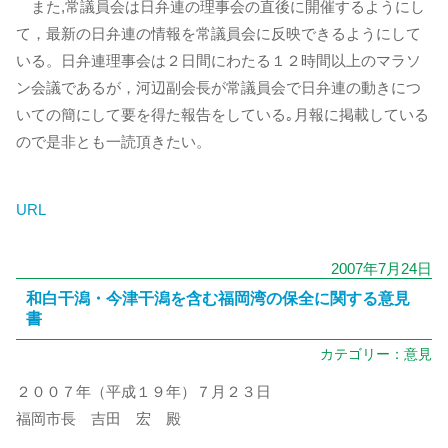
また,常議員会は日弁連の理事会の直後に開催するようにし
て，最新の日弁連の情報を常議員会に反映できるようにして
いる。日弁連理事会は２日間にわたる１２時間以上のマラソ
ン会議であるが，河辺副会長が常議員会で日弁連の動きにつ
いての簡にして要を得た報告をしている｡月報に掲載している
ので是非とも一読頂きたい。
URL
2007年7月24日
和白干潟・今津干潟を含む福岡湾の保全に関する意見
書
カテゴリー：
意見
２００７年（平成１９年）７月２３日
福岡市長 吉田 宏 殿