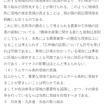
に対する地域住民の湿地保全の意識が高まり，その保全への
取り組みが活性化することが挙げられる。このように地域住
民に湿地の保全意識が高まることは，我が国の前記環境保全
戦略にも沿うものである。
これに対し住民等の懸念として考えられる農業や工作物の設
置の規制についても，?農林水産業に関する新たな規制は原則
としてないうえ，水鳥による農業被害への懸念も現状以上に
なることは考えられず，?工作物の設置についても許可を受け
れば可能であるし，事前に計画が分かっている場合には事前
に区域から除外することも可能であり十分に対応が可能なも
のであり，マイナスの影響はほとんど考えられない。
（６）ラムサール条約登録の意義
以上からして，重要な湿地であればラムサール条約に登録す
ることが望ましいことは明らかである。
ましてや自治体等が湿地の重要性を認識し，かつ，その保全
等を行っているならば当然に登録を目指すべきである。
５ 日弁連・九弁連・当会の取り組み