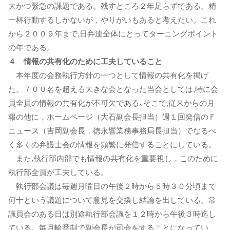
大かつ緊急の課題である。残すところ２年足らずである。精
一杯行動するしかないが，やりがいもあると考えたい。これ
から２００９年まで,日弁連全体にとってターニングポイント
の年である。
４ 情報の共有化のために工夫していること
本年度の会務執行方針の一つとして情報の共有化を掲げ
た。７００名を超える大きな会となった当会としては,特に会
員全員の情報の共有化が不可欠である｡そこで,従来からの月
報の他に，ホームページ（大石副会長担当）週１回発信のＦ
ニュース（吉岡副会長，徳永響業務事務局長担当）でなるべ
く多くの弁護士会の情報を頻繁に発信することにしている。
また,執行部内部でも情報の共有化を重要視し，このために
執行部全員が工夫している。
執行部会議は毎週月曜日の午後２時から５時３０分頃まで
何十という議題について意見を交換し結論を出している。常
議員会のある日は別途執行部会議を１２時から午後３時迄し
ている。毎月輪番制で副会長が司会をすることになってい