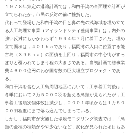
１９７８年策定の港湾計画では，和白干潟の全面埋立計画が
立てられたが，市民の反対の前に挫折した。
代わって登場した和白干潟の目と鼻の先の浅海域を埋め立て
る人工島埋立事業（アイランドシティ整備事業）は，内外の
強い反対にもかかわらず１９９４年７月に着工された。埋め
立て面積は，４０１ｈａであり，福岡湾の入口に位置する能
古島（３９６ｈａ）の面積を上回り，福岡市の中心街がすっ
ぽりと覆われてしまう程の大きさである。当初計画で総事業
費４６００億円のわが国有数の巨大埋立プロジェクトであ
る。
和白干潟を含む人工島周辺地区において，工事着工前後は，
冬季において２万５０００羽を超える鳥類が見られたが，工
事着工後順次個体数は減少し，２００１年頃からは１万５０
００羽程度にまで落ち込んでしまっている。
しかし，福岡市が実施した環境モニタリング調査では，「鳥
類の全種の種類がやや少ないなど，変化が見られた項目もあ