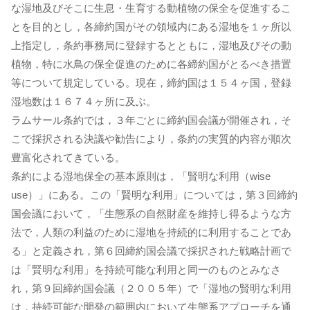
な湿地及びそこに生息・生育する動植物の保全を促進するこ
とを目的とし，各締約国がその領域内にある湿地を１ヶ所以
上指定し，条約事務局に登録するとともに，湿地及びその動
植物，特に水鳥の保全促進のために各締約国がとるべき措置
等について規定している。現在，締約国は１５４ヶ国，登録
湿地数は１６７４ヶ所に及ぶ。
ラムサール条約では，３年ごとに締約国会議が開催され，そ
こで採択される決議や勧告により，条約の実質的内容が順次
豊富化されてきている。
条約による湿地保全の基本原則は，「賢明な利用（wise
use）」にある。この「賢明な利用」については，第３回締約
国会議において，「生態系の自然財産を維持し得るような方
法で，人類の利益のために湿地を持続的に利用することであ
る」と定義され，第６回締約国会議で採択された戦略計画で
は「賢明な利用」を持続可能な利用と同一のものとみなさ
れ，第９回締約国会議（２００５年）で「湿地の賢明な利用
は，持続可能な開発の範囲内において生態系アプローチを通