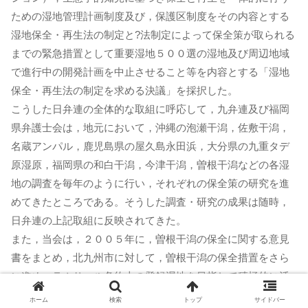
ための湿地管理計画制度及び，保護区制度をその内容とする
湿地保全・再生法の制定と?法制定によって保全策が取られる
までの緊急措置として重要湿地５００選の湿地及び周辺地域
で進行中の開発計画を中止させること等を内容とする「湿地
保全・再生法の制定を求める決議」を採択した。
こうした日弁連の全体的な取組に呼応して，九弁連及び福岡
県弁護士会は，地元において，沖縄の泡瀬干潟，佐敷干潟，
名蔵アンパル，鹿児島県の屋久島永田浜，大分県の九重タデ
原湿原，福岡県の和白干潟，今津干潟，曽根干潟などの各湿
地の調査を毎年のように行い，それぞれの保全策の研究を進
めてきたところである。そうした調査・研究の成果は随時，
日弁連の上記取組に反映されてきた。
また，当会は，２００５年に，曽根干潟の保全に関する意見
書をまとめ，北九州市に対して，曽根干潟の保全措置をさら
に進め，ラムサール条約上の登録湿地を目指して積極的に活
動すべきであると提言した。
ホーム
検索
トップ
サイドバー