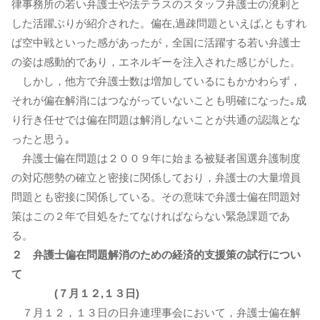
律事務所の若い弁護士や法テラスのスタッフ弁護士の溌剌と
した活躍ぶりが紹介された。偏在,過疎問題といえば,ともすれ
ば空中戦といった感があったが，全国に活躍する若い弁護士
の姿は感動的であり，エネルギーを注入された感じがした。
しかし，他方で弁護士数は増加しているにもかかわらず，
それが偏在解消にはつながっていないことも明確になった｡成
り行き任せでは偏在問題は解消しないことが共通の認識とな
ったと思う｡
弁護士偏在問題は２００９年に始まる被疑者国選弁護制度
の対応態勢の確立と密接に関係しており，弁護士の大量増員
問題とも密接に関係している。その意味で弁護士偏在問題対
策はこの２年で目処をたてなければならない緊急課題であ
る。
２ 弁護士偏在問題解消のための経済的支援策の試行につい
て
(７月１２,１３日)
７月１２，１３日の日弁連理事会において，弁護士偏在解