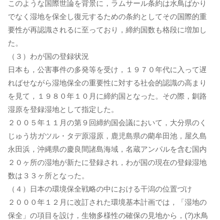
このような国際世論を背景に，ラムサール条約は水鳥ばかり
でなく湿地を保全し復元するための条約としてその国際的重
要性が再認識されるに至っており，締約国数も格段に増加し
た。
（３）わが国の登録状況
日本も，公害事件の多発等を受け，１９７０年代に入って遅
ればせながら湿地保全の重要性に対する社会的認識の高まり
を見て，１９８０年１０月に締約国となった。その際，釧路
湿原を登録湿地として指定した。
２００５年１１月の第９回締約国会議において，大分県のく
じゅう坊ガツル・タデ原湿原，鹿児島県の藺牟田池，屋久島
永田浜，沖縄県の慶良間諸島海域，名蔵アンパルを含む国内
２０ヶ所の湿地が新たに登録され，わが国の現在の登録湿地
数は３３ヶ所となった。
（４）日本の環境保全戦略の中における干潟の位置づけ
２０００年１２月に改訂された環境基本計画では，「湿地の
保全」の項目を設け，生物多様性の確保の見地から，(?)水鳥