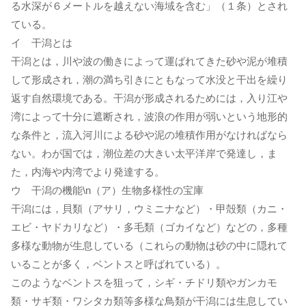
る水深が６メートルを越えない海域を含む」（１条）とされ
ている。
イ 干潟とは
干潟とは，川や波の働きによって運ばれてきた砂や泥が堆積
して形成され，潮の満ち引きにともなって水没と干出を繰り
返す自然環境である。干潟が形成されるためには，入り江や
湾によって十分に遮断され，波浪の作用が弱いという地形的
な条件と，流入河川による砂や泥の堆積作用がなければなら
ない。わが国では，潮位差の大きい太平洋岸で発達し，ま
た，内海や内湾でより発達する。
ウ 干潟の機能\n（ア）生物多様性の宝庫
干潟には，貝類（アサリ，ウミニナなど）・甲殻類（カニ・
エビ・ヤドカリなど）・多毛類（ゴカイなど）などの，多種
多様な動物が生息している（これらの動物は砂の中に隠れて
いることが多く，ベントスと呼ばれている）。
このようなベントスを狙って，シギ・チドリ類やガンカモ
類・サギ類・ワシタカ類等多様な鳥類が干潟には生息してい