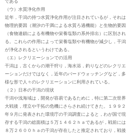
である
（ウ）水質浄化作用
近年，干潟の持つ水質浄化作用が注目されているが，それは
物理的要因（潮汐の干満による水質ろ過機能）と生物的要因
（食物連鎖による有機物や栄養塩類の系外排出）に区別され
る。これらの作用によって栄養塩類や有機物が減少し，干潟
が浄化されるというわけである。
（エ）レクリエーションでの活用
干潟は，古くからの潮干狩り，海水浴，釣りなどのレクリエ
ーションだけではなく，近年のバードウォッチングなど，多
様な形で人々のレクリエーションに利用されている。
（２）日本の干潟の現状
干潟や浅海域は，開発が容易であるために，特に第二次世界
大戦後，埋立や干拓の危機にさらされ続けてきた。１９９２
年９月に発表された環境庁の干潟調査によると，わが国で現
存する干潟の総面積は５万１４６２ｈａであるが，戦前には
８万２６００ｈａの干潟が存在したと推定されており，戦後