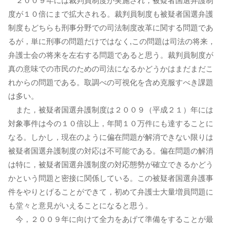
２００９年には裁判員制度が実施され，被疑者国選弁護制
度が１０倍にまで拡大される。裁判員制度も被疑者国選弁護
制度もどちらも刑事分野での司法制度改革に関する問題であ
るが，単に刑事の問題だけではなく,この問題は司法の将来，
弁護士会の将来を左右する問題であると思う。裁判員制度が
真の意味での市民のための司法になるかどうかはまだまだこ
れからの問題である。取調べの可視化を含め克服すべき課題
は多い。
また，被疑者国選弁護制度は２００９（平成２１）年には
対象事件は今の１０倍以上，年間１０万件にも達することに
なる。しかし，現在のように偏在問題が解消できない限りは
被疑者国選弁護制度の対応は不可能である。偏在問題の解消
は特に，被疑者国選弁護制度の対応態勢が確立できるかどう
かという問題と密接に関係している。この被疑者国選弁護事
件をやりとげることができて，初めて弁護士大量増員問題に
も堂々と意見がいえることになると思う。
今，２００９年に向けて全力をあげて準備をすることが最