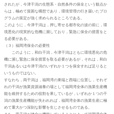
されたが，今津干潟の生態系・自然条件の保全という観点か
らは，極めて貧困な構想であり，環境管理の行き届いたプロ
グラムの策定が強く求められるところである。
このように，今津干潟は，押し寄せる都市化の波の前に，環
境悪化の現実的な危機に瀕しており，緊急に保全の措置をと
る必要がある。
（３）福岡湾保全の必要性
このように，和白干潟，今津干潟はともに環境悪化の危
機に瀕し緊急に保全措置を取る必要があるが，それは，和白
干潟あるいは今津干潟のいずれか１つを保全すれば足りると
いうものではない。
すなわち，両干潟は，福岡湾の東端と西端に位置し，それぞ
れの干潟が漁業資源涵養の場として福岡湾全体の漁業生産機
能を維持するための役割を果しているが，いずれか１つの干
潟の漁業生産機能が失われれば，福岡湾全体の漁業生産に極
めて重大かつ深刻な影響を生じさせるものである。