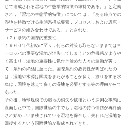
じて達成される湿地の生態学的特徴の維持である。」と定義
され，「湿地の生態学的特徴」については，「ある時点での
湿地を特徴づける生態系構成要素，プロセス，および恩恵・
サービスの組み合わせである。」とされた。
（２）条約の国際的重要性
１９６０年代初めに至り，何らの対策も取らないままではヨ
ーロッパの重要な湿地が消失してしまうとの危機感がようや
く高まり，湿地の重要性に気付き始めた人々の運動が実っ
て，条約の締結に至った。国際条約の必要性が叫ばれたの
は，湿地や水源は国境をまたがることが多く，渡りをする水
鳥は，国境を越えて多くの湿地を必要とする等の理由からで
あった。
その後，地球規模での湿地の消失や破壊という深刻な事態に
直面した中で，国際世論の中でも，湿地の持つ価値が再評価
され始め，いま残されている湿地を保全し，失われた湿地を
回復するという国際世論が形成されてきた。