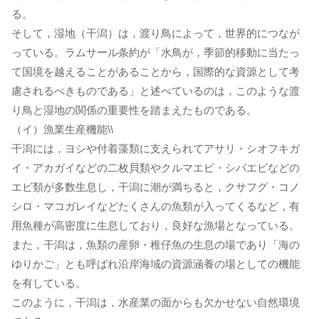
る。
そして，湿地（干潟）は，渡り鳥によって，世界的につなが
っている。ラムサール条約が「水鳥が，季節的移動に当たっ
て国境を越えることがあることから，国際的な資源として考
慮されるべきものである」と述べているのは，このような渡
り鳥と湿地の関係の重要性を踏まえたものである。
（イ）漁業生産機能\\
干潟には，ヨシや付着藻類に支えられてアサリ・シオフキガ
イ・アカガイなどの二枚貝類やクルマエビ・シバエビなどの
エビ類が多数生息し，干潟に潮が満ちると，クサフグ・コノ
シロ・マコガレイなどたくさんの魚類が入ってくるなど，有
用魚種が高密度に生息しており，良好な漁場となっている。
また，干潟は，魚類の産卵・稚仔魚の生息の場であり「海の
ゆりかご」とも呼ばれ沿岸海域の資源涵養の場としての機能
を有している。
このように，干潟は，水産業の面からも欠かせない自然環境