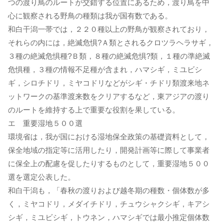
つの渡り鳥のルートが交錯する位置にあるため，渡り鳥を中
心に観察される野鳥の種類は我が国有数である。
和白干潟一帯では，２２０種以上の野鳥が観察されており，
それらの内には，絶滅危惧?Ａ類とされるクロツラヘラサギ，
３種の絶滅危惧種?Ｂ類，８種の絶滅危惧?類，１種の準絶滅
危惧種，３種の情報不足種が含まれ，ハマシギ，ミユビシ
ギ，シロチドリ，ミヤコドリなどがシギ・チドリ類渡来地ネ
ットワークの基準渡来数をクリアするなど，東アジアの渡り
のルートを維持する上で重要な役割を果している。
エ 重要湿地５００選
環境省は，我が国における湿地保全政策の基礎資料として，
保全地域の指定等に活用したり，開発計画等に際して事業者
に保全上の配慮を促したりするものとして，重要湿地５００
選を選定公表した。
和白干潟も，「春秋の渡りおよび越冬期の種数・個体数が多
く，ミヤコドリ，メダイチドリ，チュウシャクシギ，キアシ
シギ，ミユビシギ，トウネン，ハマシギでは最小推定個体数