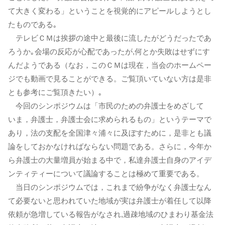
て大きく変わる」ということを視覚的にアピールしようとし
たものである｡
テレビＣＭは挨拶の途中と最後に流したがどうだったであ
ろうか｡会場の反応が心配であったが,何とか失敗はせずにす
んだようである（なお，このＣＭは現在，当会のホームペー
ジでも動画で見ることができる。ご覧頂いていない方は是非
とも参考にご覧頂きたい）｡
今回のシンポジウムは「市民のための弁護士をめざして
いま，弁護士，弁護士会に求められるもの」というテーマで
あり，法の支配を全国津々浦々に及ぼすために，是非とも議
論をしておかなければならない問題である。さらに，今年か
ら弁護士の大量増員が始まる中で，私達弁護士自身のアイデ
ンティティーについて議論することは極めて重要である。
当日のシンポジウムでは，これまで紛争がなく弁護士なん
て必要ないと思われていた地域が実は弁護士が着任して以降
依頼が急増している報告がなされ,過疎地域のひまわり基金法