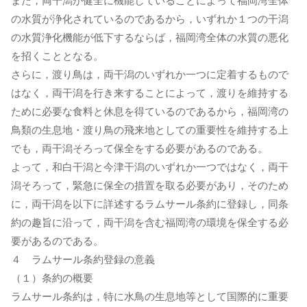
また，両干潟が健全に機能していることによって福岡湾全体
の水質が浄化されているのであるから，いずれか１つの干潟
の水質浄化機能が低下するならば，福岡湾全体の水質の悪化
を招くこととなる。
さらに，渡り鳥は，両干潟のいずれか一つに定着するもので
はなく，両干潟を行き来することによって，渡りを維持する
ために必要な食料と休息を得ているのであるから，福岡湾の
鳥類の生息地・渡り鳥の飛来地としての重要性を維持する上
でも，両干潟そろって保全をする必要があるのである。
よって，和白干潟と今津干潟のいずれか一つではなく，両干
潟そろって，緊急に保全の措置を取る必要があり，そのため
に，両干潟を以下に詳述するラムサール条約に登録し，同条
約の趣旨に沿って，両干潟を含む福岡湾の環境を保全する必
要があるのである。
４ ラムサール条約登録の意義
（１）条約の概要
ラムサール条約は，特に水鳥の生息地等として国際的に重要