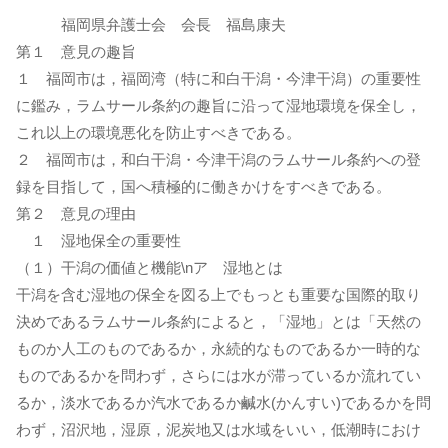
福岡県弁護士会 会長 福島康夫
第１ 意見の趣旨
１ 福岡市は，福岡湾（特に和白干潟・今津干潟）の重要性
に鑑み，ラムサール条約の趣旨に沿って湿地環境を保全し，
これ以上の環境悪化を防止すべきである。
２ 福岡市は，和白干潟・今津干潟のラムサール条約への登
録を目指して，国へ積極的に働きかけをすべきである。
第２ 意見の理由
１ 湿地保全の重要性
（１）干潟の価値と機能\nア 湿地とは
干潟を含む湿地の保全を図る上でもっとも重要な国際的取り
決めであるラムサール条約によると，「湿地」とは「天然の
ものか人工のものであるか，永続的なものであるか一時的な
ものであるかを問わず，さらには水が滞っているか流れてい
るか，淡水であるか汽水であるか鹹水(かんすい)であるかを問
わず，沼沢地，湿原，泥炭地又は水域をいい，低潮時におけ