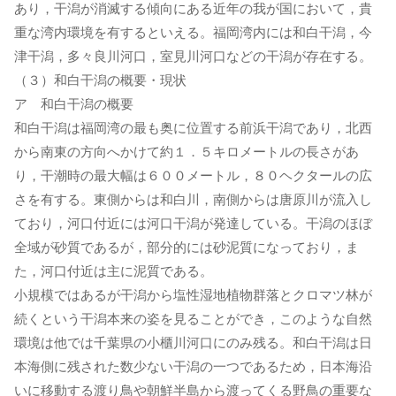
あり，干潟が消滅する傾向にある近年の我が国において，貴
重な湾内環境を有するといえる。福岡湾内には和白干潟，今
津干潟，多々良川河口，室見川河口などの干潟が存在する。
（３）和白干潟の概要・現状
ア 和白干潟の概要
和白干潟は福岡湾の最も奥に位置する前浜干潟であり，北西
から南東の方向へかけて約１．５キロメートルの長さがあ
り，干潮時の最大幅は６００メートル，８０ヘクタールの広
さを有する。東側からは和白川，南側からは唐原川が流入し
ており，河口付近には河口干潟が発達している。干潟のほぼ
全域が砂質であるが，部分的には砂泥質になっており，ま
た，河口付近は主に泥質である。
小規模ではあるが干潟から塩性湿地植物群落とクロマツ林が
続くという干潟本来の姿を見ることができ，このような自然
環境は他では千葉県の小櫃川河口にのみ残る。和白干潟は日
本海側に残された数少ない干潟の一つであるため，日本海沿
いに移動する渡り鳥や朝鮮半島から渡ってくる野鳥の重要な