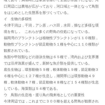
口周辺には農地が広がっており，河口域と一体となって鳥類
をはじめとした生態系を形づくっている。
イ 生物の多様性
今津干潟は，干潟，アシ原，ハス田，水田，畑など多様な環
境を有し， これらが多くの野鳥の住処になっている。
福岡湾のプランクトンは植物性プランクトンが１１０種類，
動物性プランクトンが節足動物５１種を中心に１１０種類が
観察されている。
魚類や甲殻類などの游泳生物は６５種で，湾内および玄界灘
では沿岸漁業が盛んで，新鮮な魚介類を提供している。
底生生物は，環形動物５９種，軟体動物１９種，節足動物３
６種を中心に１２７種が生息し，潮間帯には環形動物４９
種，軟体動物４７種，節足動物４８種など１５４種類が生息
している。海藻類は５４種である。
ウ 鳥類の生息地・渡り鳥の飛来地としての重要性
今津周辺では，これまでに３００種を超える野鳥が観察され