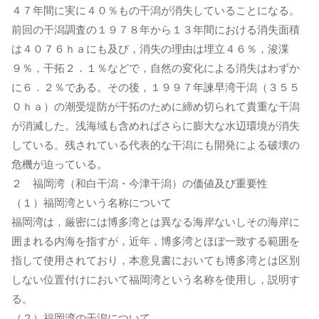
４７年間に実に４０％もの干潟が消失していることになる。
前回の干潟調査の１９７８年から１３年間における消失面積
は４０７６ｈａにも及び，消失の理由は埋立４６％，浚渫
９％，干拓２．１％などで，自然の変化による消失はわずか
に６．２％である。その後，１９９７年諫早湾干潟（３５５
０ｈａ）の潮受堤防が干拓のために締め切られて貴重な干潟
が消滅した。浅海域も含めればさらに膨大な水辺環境が消失
している。残されている代表的な干潟にも開発による破壊の
危機が迫っている。
２ 福岡湾（和白干潟・今津干潟）の価値及び重要性
（１）福岡湾という名称について
福岡湾は，厳密には博多湾とは異なる海岸ないしその海岸に
囲まれる内海を指すが，近年，博多湾とほぼ一致する範囲を
指して使用されており，本意見書においても博多湾とは区別
しない位置付けにおいて福岡湾という名称を使用し，説明す
る。
（２）福岡湾の干潟について