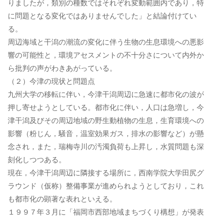
りましたが，類別の種数ではそれぞれ変動範囲内であり，特
に問題となる変化ではありませんでした」と結論付けてい
る。
周辺海域と干潟の潮流の変化に伴う生物の生息環境への悪影
響の可能性と，環境アセスメントの不十分さについて内外か
ら批判の声がわきあがっている。
（２）今津の現状と問題点
九州大学の移転に伴い，今津干潟周辺に急速に都市化の波が
押し寄せようとしている。都市化に伴い，人口は急増し，今
津干潟及びその周辺地域の野生動植物の生息，生育環境への
影響（粉じん，騒音，温室効果ガス，排水の影響など）が懸
念され，また，瑞梅寺川の汚濁負荷も上昇し，水質問題も深
刻化しつつある。
現在，今津干潟周辺に隣接する場所に，西南学院大学田尻グ
ラウンド（仮称）整備事業が進められようとしており，これ
も都市化の顕著な表れといえる。
１９９７年３月に「福岡市西部地域まちづくり構想」が発表