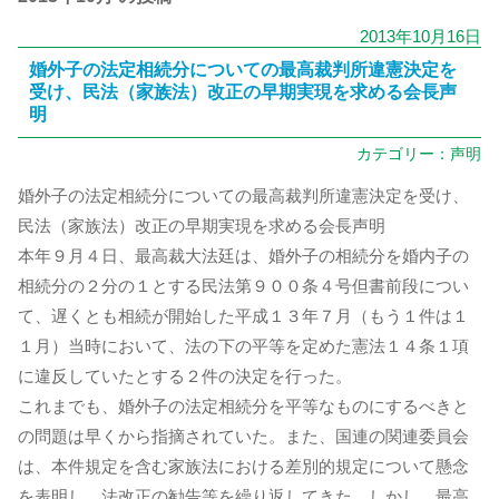
2013年10月16日
婚外子の法定相続分についての最高裁判所違憲決定を
受け、民法（家族法）改正の早期実現を求める会長声
明
カテゴリー：
声明
婚外子の法定相続分についての最高裁判所違憲決定を受け、
民法（家族法）改正の早期実現を求める会長声明
本年９月４日、最高裁大法廷は、婚外子の相続分を婚内子の
相続分の２分の１とする民法第９００条４号但書前段につい
て、遅くとも相続が開始した平成１３年７月（もう１件は１
１月）当時において、法の下の平等を定めた憲法１４条１項
に違反していたとする２件の決定を行った。
これまでも、婚外子の法定相続分を平等なものにするべきと
の問題は早くから指摘されていた。また、国連の関連委員会
は、本件規定を含む家族法における差別的規定について懸念
を表明し、法改正の勧告等を繰り返してきた。しかし、最高