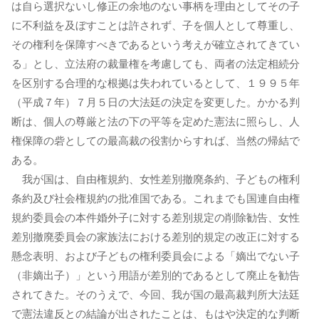
は自ら選択ないし修正の余地のない事柄を理由としてその子
に不利益を及ぼすことは許されず、子を個人として尊重し、
その権利を保障すべきであるという考えが確立されてきてい
る」とし、立法府の裁量権を考慮しても、両者の法定相続分
を区別する合理的な根拠は失われているとして、１９９５年
（平成７年）７月５日の大法廷の決定を変更した。かかる判
断は、個人の尊厳と法の下の平等を定めた憲法に照らし、人
権保障の砦としての最高裁の役割からすれば、当然の帰結で
ある。
我が国は、自由権規約、女性差別撤廃条約、子どもの権利
条約及び社会権規約の批准国である。これまでも国連自由権
規約委員会の本件婚外子に対する差別規定の削除勧告、女性
差別撤廃委員会の家族法における差別的規定の改正に対する
懸念表明、および子どもの権利委員会による「嫡出でない子
（非嫡出子）」という用語が差別的であるとして廃止を勧告
されてきた。そのうえで、今回、我が国の最高裁判所大法廷
で憲法違反との結論が出されたことは、もはや決定的な判断