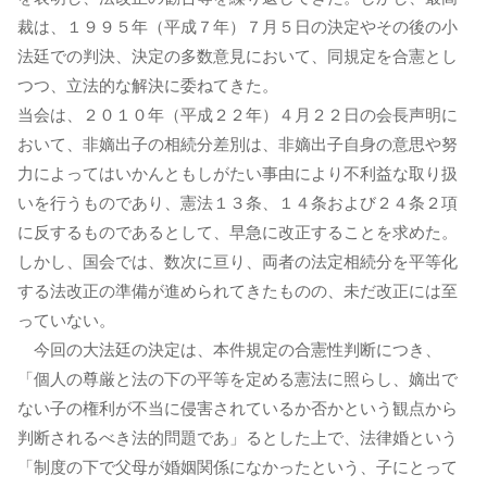
裁は、１９９５年（平成７年）７月５日の決定やその後の小
法廷での判決、決定の多数意見において、同規定を合憲とし
つつ、立法的な解決に委ねてきた。
当会は、２０１０年（平成２２年）４月２２日の会長声明に
おいて、非嫡出子の相続分差別は、非嫡出子自身の意思や努
力によってはいかんともしがたい事由により不利益な取り扱
いを行うものであり、憲法１３条、１４条および２４条２項
に反するものであるとして、早急に改正することを求めた。
しかし、国会では、数次に亘り、両者の法定相続分を平等化
する法改正の準備が進められてきたものの、未だ改正には至
っていない。
今回の大法廷の決定は、本件規定の合憲性判断につき、
「個人の尊厳と法の下の平等を定める憲法に照らし、嫡出で
ない子の権利が不当に侵害されているか否かという観点から
判断されるべき法的問題であ」るとした上で、法律婚という
「制度の下で父母が婚姻関係になかったという、子にとって