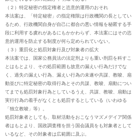
（２）特定秘密の指定権者と恣意的運用のおそれ
本法案は、「特定秘密」の指定権限は行政機関の長としてい
るため、行政機関自身が自己に都合の悪い情報を秘匿する手
段に利用する虞れがあるにもかかわらず、本法案にはその恣
意的運用を防止する制度が何ら定められていない。
（３）重罰化と処罰対象行及び対象者の拡大
本法案では、国家公務員法の法定刑よりも重い刑罰を科すこ
とはもとより、その処罰範囲も故意の漏えい行為だけでな
く、過失の漏えい行為、漏えい行為の未遂や共謀、教唆、扇
動並びに特定秘密の取得行為とその共謀、教唆、扇動につい
てまでも処罰対象行為としているうえ、共謀、教唆、扇動は
実行行為の着手がなくとも処罰するとしている（いわゆる
「独立教唆」等）。
処罰対象者としても、取材活動をおこなうマズメデイア関係
者はもとより、国政調査権を担う国会議員をも対象者として
いるなど、その対象者は広範囲に及ぶ。