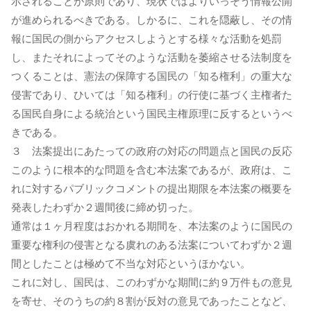
示されることが原則であり、現状ではよりいっそう情報公開
が進められるべきである。しかるに、これを隠蔽し、その情
報に国民の側からアクセスしようとする様々な活動を処罰
し、またそれによってそのような活動を萎縮させる法制度を
つくることは、憲法の保障する国民の「知る権利」の重大な
侵害であり、ひいては「知る権利」の行使に基づく主権者た
る国民自身による統治という国民主権原理に反するというべ
きである。
３ 法案提出にあたっての政府の対応の問題点と国民の反応
このように根本的な問題を含む本法案であるが、政府は、こ
れに対するパブリックコメントの提出期限を本法案の概要を
発表したわずか２週間後に締め切った。
通常は１ヶ月程度はおかれる期間を、本法案のように国民の
重要な権利の侵害となる虞れのある法案についてわずか２週
間としたことは極めて不当な対応というほかない。
これに対し、国民は、このわずかな期間に約９万件もの意見
を寄せ、そのうちの約８割が反対の意見であったことなど、