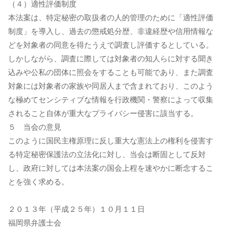
（４）適性評価制度
本法案は、特定秘密の取扱者の人的管理のために「適性評価
制度」を導入し、過去の懲戒処分歴、非違経歴や信用情報な
どを対象者の同意を得たうえで調査し評価するとしている。
しかしながら、調査に際しては対象者の知人らに対する聞き
込みや公私の団体に照会をすることも可能であり、また調査
対象には対象者の家族や同居人まで含まれており、このよう
な極めてセンシティブな情報を行政機関・警察によって収集
されること自体が重大なプライバシー侵害に該当する。
５ 当会の意見
このように国民主権原理に反し重大な憲法上の権利を侵害す
る特定秘密保護法の立法化に対し、当会は断固として反対
し、政府に対しては本法案の国会上程を速やかに断念するこ
とを強く求める。
２０１３年（平成２５年）１０月１１日
福岡県弁護士会