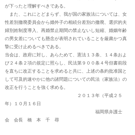
が下ったと理解すべきである。
また、これにとどまらず、我が国の家族法については、女
性差別撤廃委員会から婚外子の相続分差別の撤廃、選択的夫
婦別姓制度導入、再婚禁止期間の禁止ないし短縮、婚姻年齢
の男女差についても懸念が表明されていることを厳粛かつ真
摯に受け止めるべきである。
当会は、政府に対し、あらためて、憲法１３条、１４条およ
び２４条２項の規定に照らし、民法第９００条４号但書前段
を直ちに改正することを求めると共に、上述の条約批准国と
して可及的速やかに他の諸問題についての民法（家族法）の
改正を行うことを強く求める。
２０１３年（平成２５
年）１０月１６日
福岡県弁護士
会 会長 橋 本 千 尋