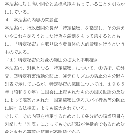
本法案に対し高い関心と危機意識をもっていることを明らか
にしている。
４ 本法案の内容の問題点
本法案は、行政機関の長が「特定秘密」を指定し、その漏え
いやこれを探ろうとした行為を厳罰をもって禁ずるととも
に、「特定秘密」を取り扱う者自体の人的管理を行うという
ものである。
（１）特定秘密の対象の範囲の拡大と不明確さ
本法案は、対象となる「特定秘密」について、①防衛、②外
交、③特定有害活動の防止、④テロリズムの防止の４分野を
別表で示しているが、特定秘密の範囲については、１９８５
年（昭和６０年）に国会に上程されたものの国民世論の反対
によって廃案とされた「国家秘密に係るスパイ行為等の防止
に関する法律案」よりも拡大されている。
そして、その内容を特定するためとして各分野の該当項目を
列挙した「別表」によってもその記載が包括的であるため対
象とされる事項の範囲が不明確である。