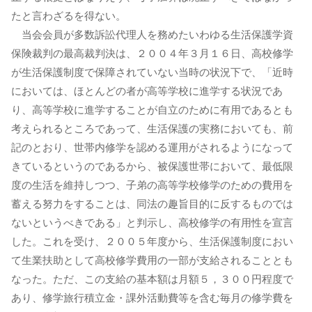
たと言わざるを得ない。
当会会員が多数訴訟代理人を務めたいわゆる生活保護学資
保険裁判の最高裁判決は、２００４年３月１６日、高校修学
が生活保護制度で保障されていない当時の状況下で、「近時
においては、ほとんどの者が高等学校に進学する状況であ
り、高等学校に進学することが自立のために有用であるとも
考えられるところであって、生活保護の実務においても、前
記のとおり、世帯内修学を認める運用がされるようになって
きているというのであるから、被保護世帯において、最低限
度の生活を維持しつつ、子弟の高等学校修学のための費用を
蓄える努力をすることは、同法の趣旨目的に反するものでは
ないというべきである」と判示し、高校修学の有用性を宣言
した。これを受け、２００５年度から、生活保護制度におい
て生業扶助として高校修学費用の一部が支給されることとも
なった。ただ、この支給の基本額は月額５，３００円程度で
あり、修学旅行積立金・課外活動費等を含む毎月の修学費を