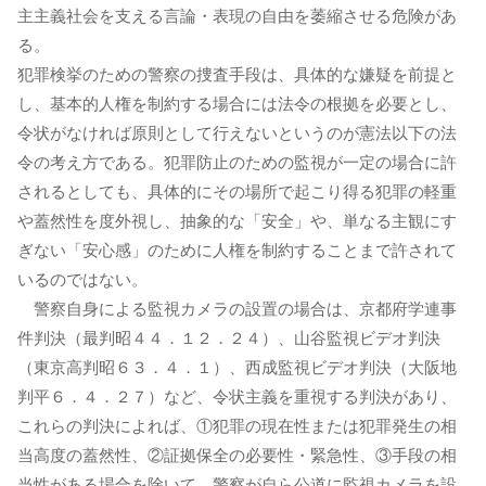
主主義社会を支える言論・表現の自由を萎縮させる危険があ
る。
犯罪検挙のための警察の捜査手段は、具体的な嫌疑を前提と
し、基本的人権を制約する場合には法令の根拠を必要とし、
令状がなければ原則として行えないというのが憲法以下の法
令の考え方である。犯罪防止のための監視が一定の場合に許
されるとしても、具体的にその場所で起こり得る犯罪の軽重
や蓋然性を度外視し、抽象的な「安全」や、単なる主観にす
ぎない「安心感」のために人権を制約することまで許されて
いるのではない。
警察自身による監視カメラの設置の場合は、京都府学連事
件判決（最判昭４４．１２．２４）、山谷監視ビデオ判決
（東京高判昭６３．４．１）、西成監視ビデオ判決（大阪地
判平６．４．２７）など、令状主義を重視する判決があり、
これらの判決によれば、①犯罪の現在性または犯罪発生の相
当高度の蓋然性、②証拠保全の必要性・緊急性、③手段の相
当性がある場合を除いて、警察が自ら公道に監視カメラを設