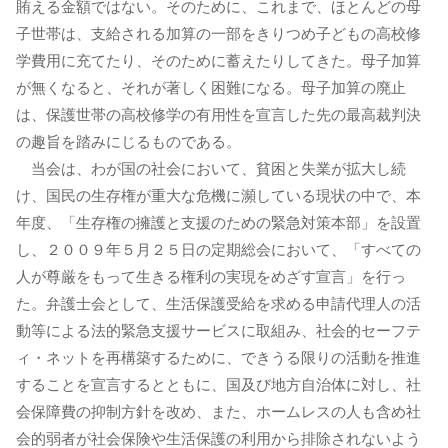
賄える金額ではない。そのために、これまで、ほとんどの母
子世帯は、支給される加算の一部をきりつめ子どもの高校修
学費用に充てたり、そのために蓄えたりしてきた。母子加算
が無くなると、それが著しく困難になる。母子加算の廃止
は、保護世帯の高校修学の有用性を宣言した先の最高裁判決
の趣旨を踏みにじるものである。
当会は、わが国の社会において、貧困と失業が拡大し続
け、国民の生存権が重大な危機に瀕している現状の中で、本
年度、「生存権の擁護と支援のための緊急対策本部」を設置
し、２００９年５月２５日の定期総会において、「すべての
人が尊厳をもって生きる権利の実現をめざす宣言」を行っ
た。弁護士会として、生活保護受給を求める申請代理人の活
動等による法的緊急支援サービスに取組み、社会的セーフテ
ィ・ネットを再構築するために、できうる限りの活動を推進
することを宣言するとともに、国及び地方自治体に対し、社
会保障費の抑制方針を改め、また、ホームレスの人も含め社
会的弱者が社会保険や生活保護の利用から排除されないよう