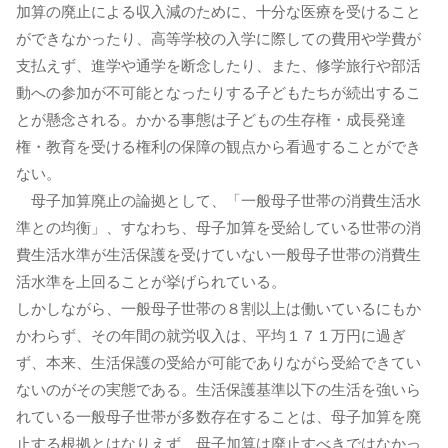
加算の廃止による収入減のために、十分な医療を受けること
ができなかったり、高等学校の入学に際しての費用や学費が
支払えず、進学や通学を断念したり、また、修学旅行や部活
動への参加が不可能となったりする子どもたちが続出するこ
とが懸念される。かかる事態は子どもの生存権・成長発達
権・教育を受ける権利の保障の観点から看過することができ
ない。
母子加算廃止の論拠として、「一般母子世帯の消費生活水
準との均衡」、すなわち、母子加算を受給している世帯の消
費生活水準が生活保護を受けていない一般母子世帯の消費生
活水準を上回ることが挙げられている。
しかしながら、一般母子世帯の８割以上は働いているにもか
かわらず、その年間の就労収入は、平均１７１万円に過ぎ
ず、本来、生活保護の受給が可能でありながら受給できてい
ないのがその実態である。生活保護基準以下の生活を強いら
れている一般母子世帯が多数存在することは、母子加算を廃
止する根拠とはなりえず、母子加算は廃止すべきではなかっ