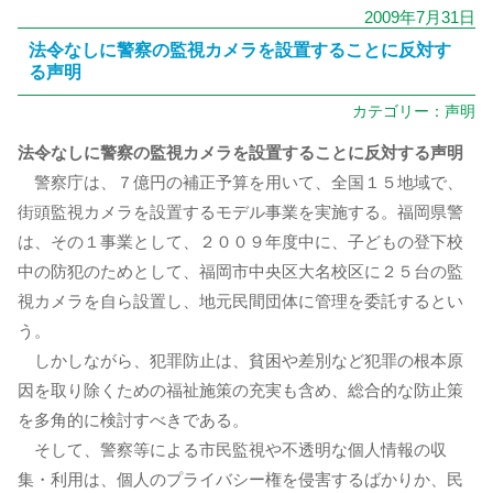
2009年7月31日
法令なしに警察の監視カメラを設置することに反対す
る声明
カテゴリー：
声明
法令なしに警察の監視カメラを設置することに反対する声明
警察庁は、７億円の補正予算を用いて、全国１５地域で、
街頭監視カメラを設置するモデル事業を実施する。福岡県警
は、その１事業として、２００９年度中に、子どもの登下校
中の防犯のためとして、福岡市中央区大名校区に２５台の監
視カメラを自ら設置し、地元民間団体に管理を委託するとい
う。
しかしながら、犯罪防止は、貧困や差別など犯罪の根本原
因を取り除くための福祉施策の充実も含め、総合的な防止策
を多角的に検討すべきである。
そして、警察等による市民監視や不透明な個人情報の収
集・利用は、個人のプライバシー権を侵害するばかりか、民