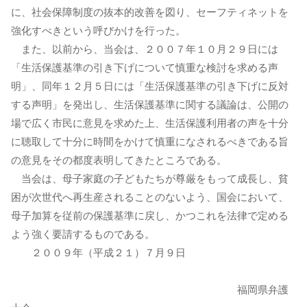
に、社会保障制度の抜本的改善を図り、セーフティネットを
強化すべきという呼びかけを行った。
また、以前から、当会は、２００７年１０月２９日には
「生活保護基準の引き下げについて慎重な検討を求める声
明」、同年１２月５日には「生活保護基準の引き下げに反対
する声明」を発出し、生活保護基準に関する議論は、公開の
場で広く市民に意見を求めた上、生活保護利用者の声を十分
に聴取して十分に時間をかけて慎重になされるべきである旨
の意見をその都度表明してきたところである。
当会は、母子家庭の子どもたちが尊厳をもって成長し、貧
困が次世代へ再生産されることのないよう、国会において、
母子加算を従前の保護基準に戻し、かつこれを法律で定める
よう強く要請するものである。
２００９年（平成２１）７月９日
福岡県弁護