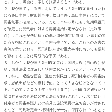
とに対し，当会は，厳しく抗議するものである。
２ 我が国では，過去において，４つの死刑確定事件（いわ
ゆる免田事件，財田川事件，松山事件，島田事件）について
再審無罪が確定している。また，本年６月にも，無期懲役刑
が確定した受刑者に対する再審開始決定がなされ（足利事
件），これを契機に精度の低いDNA鑑定に依拠した裁判の問
題点が指摘されるという事態も生じている。これらの過去の
実例が示すとおり，死刑判決を含む重大事件においても誤判
が存在することは客観的な事実である。
３ しかも，我が国の死刑確定者は，国際人権（自由権）規
約，国連決議に違反した状態におかれているというべきであ
り，特に，過酷な面会・通信の制限は，死刑確定者の再審請
求，恩赦出願などの権利行使にとって大きな妨げとなってい
る。この間，２００７年（平成１９年），刑事収容施設及び
被収容者等の処遇に関する法律が施行されたが，未だに死刑
確定者と再審弁護人との接見に施設職員の立ち会いが付され
るなど，死刑確定者の権利行使が十分に保障されているとは