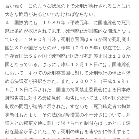
言い難く，このような状況の下で死刑が執行されることには
大きな問題があるといわなければならない。
４ 国際的にも，１９８９年（平成元年）に国連総会で死刑
廃止条約が採択されて以来，死刑廃止が国際的な潮流となっ
ている。１９９０年当時，死刑存置国は９６か国で死刑廃止
国は８０か国だったのが，昨年（２００８年）現在では，死
刑存置国は５９か国で死刑廃止国及び死刑停止国は１３８か
国となっている。さらに，昨年１２月１８日には，国連総会
において，すべての死刑存置国に対して死刑執行の停止を求
める決議案が採択された。また，２００７年（平成１９年）
５月１８日に示された，国連の拷問禁止委員会による日本政
府報告書に対する最終見解・勧告においては，我が国の死刑
制度の問題が端的に示された。すなわち，死刑確定者の拘禁
状態はもとより，その法的保障措置の不十分さについて，弁
護人との秘密交通に関して課せられた制限をはじめとして深
刻な懸念が示された上で，死刑の執行を速やかに停止するこ