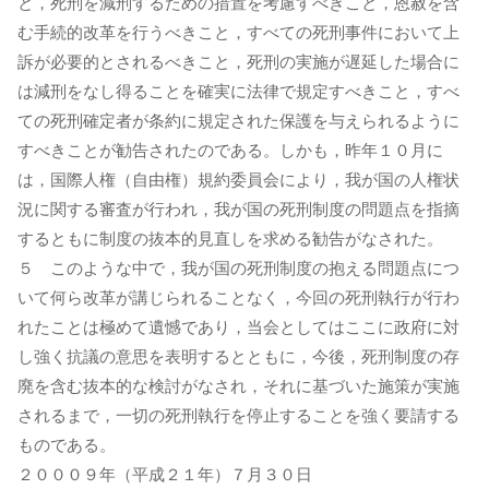
と，死刑を減刑するための措置を考慮すべきこと，恩赦を含
む手続的改革を行うべきこと，すべての死刑事件において上
訴が必要的とされるべきこと，死刑の実施が遅延した場合に
は減刑をなし得ることを確実に法律で規定すべきこと，すべ
ての死刑確定者が条約に規定された保護を与えられるように
すべきことが勧告されたのである。しかも，昨年１０月に
は，国際人権（自由権）規約委員会により，我が国の人権状
況に関する審査が行われ，我が国の死刑制度の問題点を指摘
するともに制度の抜本的見直しを求める勧告がなされた。
５ このような中で，我が国の死刑制度の抱える問題点につ
いて何ら改革が講じられることなく，今回の死刑執行が行わ
れたことは極めて遺憾であり，当会としてはここに政府に対
し強く抗議の意思を表明するとともに，今後，死刑制度の存
廃を含む抜本的な検討がなされ，それに基づいた施策が実施
されるまで，一切の死刑執行を停止することを強く要請する
ものである。
２０００９年（平成２１年）７月３０日