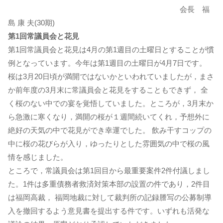
会長 福
島 康 夫(30期)
第1回常議員会と花見
第1回常議員会と花見は4月の第1週目の土曜日とすることが慣
例となっています。今年は第1週目の土曜日が4月7日です。
桜は3月20日頃が満開ではないかといわれていましたが，まさ
か前年度の3月末に常議員会と花見をすることもできず， 全
く桜のない中での宴を覚悟していました。ところが，3月末か
ら急激に寒くなり，満開の桜が１週間続いてくれ，予想外に
絶好の天気の中で花見ができ幸運でした。 飲み干すコップの
中に桜の花びらが入り，ゆったりとした雰囲気の中で桜の風
情を感じました。
ところで，常議員会は第1回目から最重要案件2件付議しまし
た。1件は多重債務者救済対策本部の設置の件であり，2件目
は福岡高裁， 福岡地裁に対して裁判所の記録謄写の公募制導
入を撤回するよう意見書を提出する件です。いずれも活発な