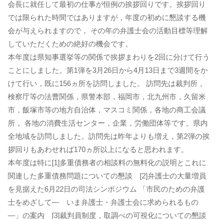
会長に就任して最初の仕事が恒例の挨拶回りです。挨拶回り
では限られた時間ではありますが，年度の初めに懇談する機
会が与えられますので， その年の弁護士会の活動目標等理解
していただくための絶好の機会です。
本年度は県知事選挙等の関係で挨拶まわりを2回に分けて行う
ことにしました。第1弾を3月26日から4月13日まで3週間をか
けて行い，既に156ヵ所を訪問しました。 訪問先は裁判所，
検察庁等の法曹関係，県警本部，福岡市，北九州市，久留米
市，飯塚市等の地方自治体，マスコミ関係，各地の商工会議
所， 各地の消費生活センター，企業，労働団体等です。県内
全地域を訪問しました。訪問先は昨年よりも増え，第2弾の挨
拶回りもあわせれば170ヵ所以上になると思われます。
本年度は特に[1]多重債務者の相談料の無料化の説明とこれに
関連した多重債務問題についての懇談 [2]弁護士の大量増員
を見据えた6月22日の司法シンポジウム 「市民のための弁護
士をめざして― いま弁護士・弁護士会に求められるもの
―」の案内 [3]裁判員制度，取調べの可視化についての懇談