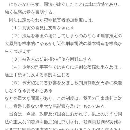
にもかかわらず、同法が成立したことは誠に遺憾であり、
強く抗議の意を表明する。
同法に定められた犯罪被害者参加制度には、
（１）真実の発見に支障をきたす
（２）法廷を報復の場にしてしまうのみならず無罪推定の
大原則を根本的にゆるがし近代刑事司法の基本構造を根底か
らくつがえす
（３）被告人の防御権の行使を困難にする
（４）少年の刑事事件ではさらに深刻な萎縮効果を及ぼし
適正手続きに反する事態を生じる
（５）事実認定に悪影響を及ぼし裁判員制度が円滑に機能
しなくなるおそれもある
などの重大な問題があり、この制度は、我国の刑事裁判に対
し、看過し得ない重大な悪影響を及ぼすものである。
当会は、今後、政府及び国会におかれて、以上のような同
法の重大な問題点を徹底的に究明され、裁判員裁判が実施さ
れる前に同法の抜本的な改正がなされることを強く求めるも