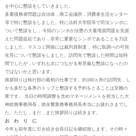
を中心に懇談をしていきました。
多重債務者問題は自治体，商工会議所，消費者生活センター
等で特に懇談をしました。特に法科大学院等で司法シンポに
ついて懇談をし， 今回のシンポが法曹の大量増員問題を見据
えた問題提起であり，非常に重要なシンポであることを力説
しました。マスコミ関係には裁判員制度， 特に取調べの可視
化等について懇談をしました。訪問先で懇談した時間は短時
間でしたが，いずれも次につながる有意義な懇談になったの
ではないかと思います。
挨拶回りは執行部の最初の仕事です。約160ヵ所の訪問先，し
かも多忙な各界のトップと懇談する予約をとることは至難の
業です。 当日の時間調整を含めマネージメントを担当した大
神総務事務局長，徳永響業務事務局長本当にお疲れさまでし
た。ただし，まだ，まだ挨拶回りは続きます。
お わ り に
今年も前年度に引き続き会長日記を継続致します。その時々