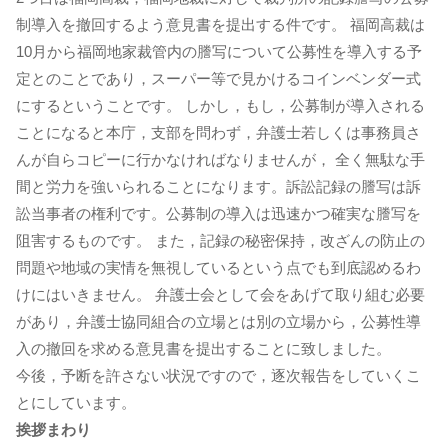
制導入を撤回するよう意見書を提出する件です。 福岡高裁は
10月から福岡地家裁管内の謄写について公募性を導入する予
定とのことであり，スーパー等で見かけるコインベンダー式
にするということです。 しかし，もし，公募制が導入される
ことになると本庁，支部を問わず，弁護士若しくは事務員さ
んが自らコピーに行かなければなりませんが， 全く無駄な手
間と労力を強いられることになります。訴訟記録の謄写は訴
訟当事者の権利です。公募制の導入は迅速かつ確実な謄写を
阻害するものです。 また，記録の秘密保持，改ざんの防止の
問題や地域の実情を無視しているという点でも到底認めるわ
けにはいきません。 弁護士会として会をあげて取り組む必要
があり，弁護士協同組合の立場とは別の立場から，公募性導
入の撤回を求める意見書を提出することに致しました。
今後，予断を許さない状況ですので，逐次報告をしていくこ
とにしています。
挨拶まわり