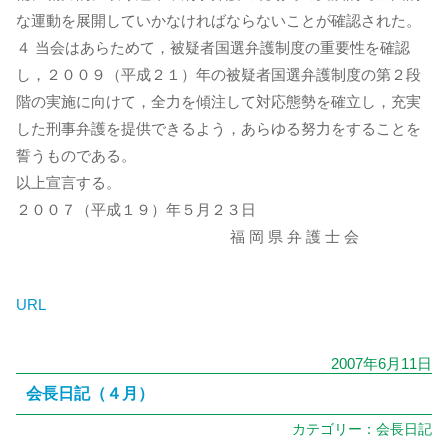
な運動を展開していかなければならないことが確認された。
４ 当会はあらためて，被疑者国選弁護制度の重要性を確認
し，２００９（平成２１）年の被疑者国選弁護制度の第２段
階の実施に向けて，全力を傾注して対応態勢を確立し，充実
した刑事弁護を提供できるよう，あらゆる努力をすることを
誓うものである。
以上宣言する。
２００７（平成１９）年５月２３日
福 岡 県 弁 護 士 会
URL
2007年6月11日
会長日記（４月）
カテゴリー：
会長日記