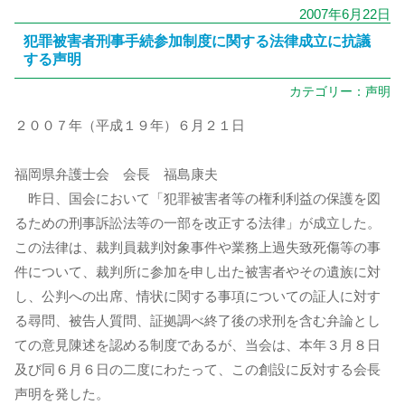
2007年6月22日
犯罪被害者刑事手続参加制度に関する法律成立に抗議
する声明
カテゴリー：
声明
２００７年（平成１９年）６月２１日
福岡県弁護士会 会長 福島康夫
昨日、国会において「犯罪被害者等の権利利益の保護を図
るための刑事訴訟法等の一部を改正する法律」が成立した。
この法律は、裁判員裁判対象事件や業務上過失致死傷等の事
件について、裁判所に参加を申し出た被害者やその遺族に対
し、公判への出席、情状に関する事項についての証人に対す
る尋問、被告人質問、証拠調べ終了後の求刑を含む弁論とし
ての意見陳述を認める制度であるが、当会は、本年３月８日
及び同６月６日の二度にわたって、この創設に反対する会長
声明を発した。