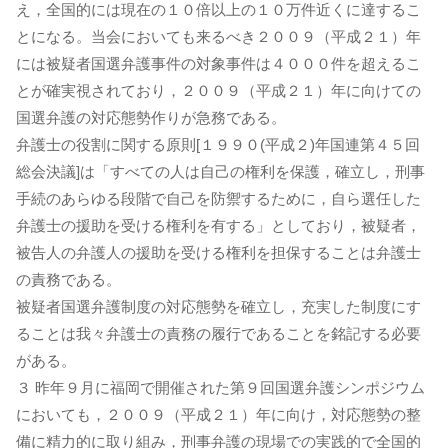
え，全国的には現在の１０倍以上の１０万件近くに達するこ
とになる。当会においても来るべき２００９（平成２１）年
には被疑者国選弁護事件の対象事件は４０００件を超えるこ
とが確実視されており，２００９（平成２１）年に向けての
国選弁護の対応態勢作りが急務である。
弁護士の役割に関する原則[１９９０(平成２)年国連第４５回
総会決議]は「すべての人は自己の権利を保護，確立し，刑事
手続のあらゆる段階で自己を防禦するために，自ら選任した
弁護士の援助を受ける権利を有する」としており，被疑者，
被告人の弁護人の援助を受ける権利を担保することは弁護士
の責務である。
被疑者国選弁護制度の対応態勢を確立し，充実した制度にす
ることは我々弁護士の責務の履行であることを銘記する必要
がある。
３ 昨年９月に福岡で開催された第９回国選弁護シンポジウム
においても，２００９（平成２１）年に向け，対応態勢の整
備に精力的に取り組み，刑事弁護の現場での実践的で全国的