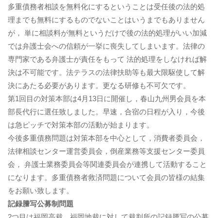
多重債務者相談を無料化にするということは受任後の法的処
理までも無料にするものでないことはいうまでもありません
が， 単に相談料が無料というだけで後の法的処理がいい加減
では弁護士会への信頼が一挙に喪失してしまいます。法律の
専門家である弁護士が責任をもって 法的処理をしなければ解
決は不可能です。法テラスの法律扶助等も最大限駆使して解
決にあたる必要があります。更なる研修も不可欠です。
第1回目の対策本部は4月13日に開催し，春山九州男会員を本
部長代行に選任致しました。早速，合宿の日程が入り，今後
は急ピッチで対策本部の活動が始まります。
今後多重債務問題は対策本部を中心として，消費者委員会，
法律相談センター運営委員会，倒産業務等支援センター委員
会， 弁護士業務委員会等関連委員会が連携して活動すること
になります。多重債務者救済問題について会員の皆様の結集
をお願い致します。
記録謄写公募制問題
2つ目は福岡高裁，福岡地裁に対して裁判所の記録謄写の公募