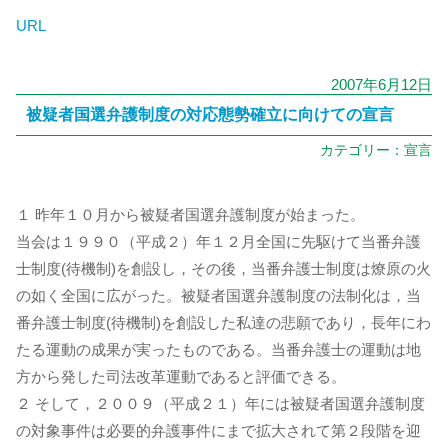
URL
2007年6月12日
被疑者国選弁護制度の対応態勢確立に向けての宣言
カテゴリー：
宣言
１ 昨年１０月から被疑者国選弁護制度が始まった。
当会は１９９０（平成２）年１２月全国に先駆けて当番弁護
士制度(待機制)を創設し，その後，当番弁護士制度は燎原の火
の如く全国に広がった。被疑者国選弁護制度の法制化は，当
番弁護士制度(待機制)を創設した私達の悲願であり，長年にわ
たる運動の成果が実ったものである。当番弁護士の運動は地
方から発した司法改革運動であると評価できる。
２ そして，２００９（平成２１）年には被疑者国選弁護制度
の対象事件は必要的弁護事件にまで拡大されて第２段階を迎