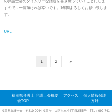
の弁護士会のタイムリーな話題を書き綴っていくことにしま
すので，一読頂ければ幸いです。1年間よろしくお願い致しま
す。
URL
投
1
2
»
稿
の
ペ
ー
ジ
送
り
福岡県弁護士
弁護士会概要
アクセス
個人情報保護
会TOP
方針
福岡県弁護士会 〒810-0044 福岡市中央区六本松4丁目2番5号 TEL：092-741-