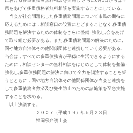
における多重債務者無料相談を実施し,さらに6月1日からは全
県をあげて多重債務者無料相談を実施することにしている｡
当会が社会問題化した多重債務問題について市民の期待に
応えるためには，相談窓口の設置にとどまることなく,多重債
務問題を解決するための体制をさらに整備･強化し,会をあげ
て取り組む必要がある。また,多重債務問題の解決のために,
国や地方自治体その他関係団体と連携していく必要がある｡
当会は，すべての多重債務者が平穏に生活できるようにする
ために，相談センターの無料相談をはじめとして体制を整備･
強化し,多重債務問題の解決に向けて全力を傾注することを誓
うとともに，国や地方自治体その他関係団体が当会と連携を
して多重債務者救済及び発生防止のための諸施策を至急実施
することを求める。
以上決議する。
２００７（平成１９）年５月２３日
福岡県弁護士会