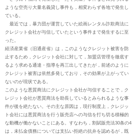
ような空売り大量名義貸し事件も，相変わらず各地で発生し
ている。
最近では，暴力団が運営していた絵画レンタル詐欺商法に
クレジット会社が与信していたという事件まで発生するに至
った。
経済産業省（旧通産省）は，このようなクレジット被害を防
止するため，クレジット会社に対して，加盟店管理を徹底す
るよう求める通達・指導を再三出してきたが，前述のように
クレジット被害は依然多発しており，その効果が上がってい
ないのが現状である。
このような悪質商法にクレジット会社が与信することで，ク
レジット会社が悪質商法を助長しているとみられるような事
件が後を絶たない。その主な原因は，現行制度上，クレジッ
ト会社には悪質商法を行う販売店への与信を打ち切る積極的
な動機が働かないことにある。すなわち，割賦販売法30条の4
は，未払金債務については支払い拒絶の抗弁を認めるが，既