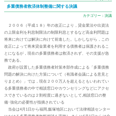
多重債務者救済体制整備に関する決議
カテゴリー：
決議
２００６（平成１８）年の改正により，貸金業法や出資法
の上限金利を利息制限法の制限利息とするなど高金利問題は
将来に向けては解決に向けて前進した。しかしながら，この
改正によって将来貸金業者を利用する債務者は保護されるこ
とになるが，現在の多重債務者は救済されず、その支援が急
務である。
政府が設置した多重債務者対策本部作成による「多重債務
問題の解決に向けた方策について（有識者会議による意見と
りまとめ）」では，現在２００万人を超えるともいわれてい
る多重債務者の中で相談窓口やカウンセリングなどにアクセ
スできているのは２割程度に過ぎないとして,相談窓口の整
備･強化の必要性が指摘されている
当会は4月1日から福岡,飯塚地区において法律相談センター