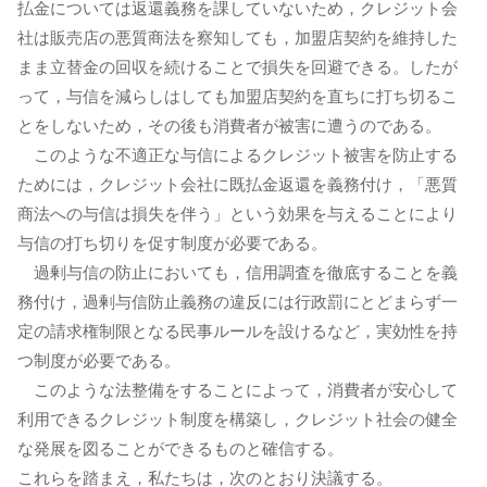
払金については返還義務を課していないため，クレジット会
社は販売店の悪質商法を察知しても，加盟店契約を維持した
まま立替金の回収を続けることで損失を回避できる。したが
って，与信を減らしはしても加盟店契約を直ちに打ち切るこ
とをしないため，その後も消費者が被害に遭うのである。
このような不適正な与信によるクレジット被害を防止する
ためには，クレジット会社に既払金返還を義務付け，「悪質
商法への与信は損失を伴う」という効果を与えることにより
与信の打ち切りを促す制度が必要である。
過剰与信の防止においても，信用調査を徹底することを義
務付け，過剰与信防止義務の違反には行政罰にとどまらず一
定の請求権制限となる民事ルールを設けるなど，実効性を持
つ制度が必要である。
このような法整備をすることによって，消費者が安心して
利用できるクレジット制度を構築し，クレジット社会の健全
な発展を図ることができるものと確信する。
これらを踏まえ，私たちは，次のとおり決議する。