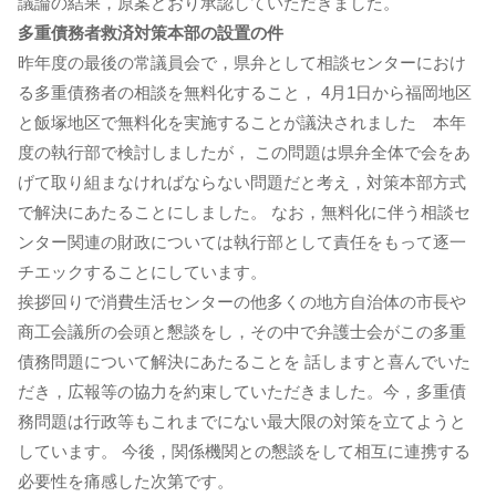
議論の結果，原案どおり承認していただきました。
多重債務者救済対策本部の設置の件
昨年度の最後の常議員会で，県弁として相談センターにおけ
る多重債務者の相談を無料化すること， 4月1日から福岡地区
と飯塚地区で無料化を実施することが議決されました 本年
度の執行部で検討しましたが， この問題は県弁全体で会をあ
げて取り組まなければならない問題だと考え，対策本部方式
で解決にあたることにしました。 なお，無料化に伴う相談セ
ンター関連の財政については執行部として責任をもって逐一
チエックすることにしています。
挨拶回りで消費生活センターの他多くの地方自治体の市長や
商工会議所の会頭と懇談をし，その中で弁護士会がこの多重
債務問題について解決にあたることを 話しますと喜んでいた
だき，広報等の協力を約束していただきました。今，多重債
務問題は行政等もこれまでにない最大限の対策を立てようと
しています。 今後，関係機関との懇談をして相互に連携する
必要性を痛感した次第です。