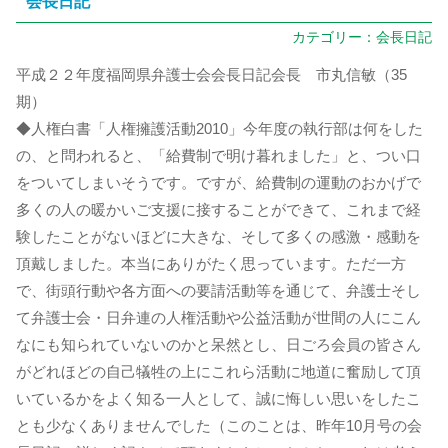
会長日記
カテゴリー：
会長日記
平成２２年度福岡県弁護士会会長日記会長 市丸信敏（35
期）
◆人権白書「人権擁護活動2010」今年度の執行部は何をした
の、と問われると、「給費制で明け暮れました」と、つい口
をついてしまいそうです。ですが、給費制の運動のおかげで
多くの人の暖かいご支援に接することができて、これまで経
験したことがないほどに大きな、そして多くの感激・感動を
頂戴しました。本当にありがたく思っています。ただ一方
で、街頭行動や各方面への要請活動等を通じて、弁護士そし
て弁護士会・日弁連の人権活動や公益活動が世間の人にこん
なにも知られていないのかと呆然とし、日ごろ会員の皆さん
がどれほどの自己犠牲の上にこれら活動に地道に奮励して頂
いているかをよく知る一人として、誠に悔しい思いをしたこ
とも少なくありませんでした（このことは、昨年10月号の会