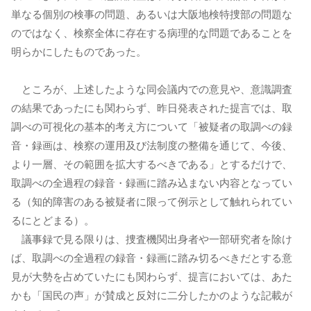
単なる個別の検事の問題、あるいは大阪地検特捜部の問題な
のではなく、検察全体に存在する病理的な問題であることを
明らかにしたものであった。
ところが、上述したような同会議内での意見や、意識調査
の結果であったにも関わらず、昨日発表された提言では、取
調べの可視化の基本的考え方について「被疑者の取調べの録
音・録画は、検察の運用及び法制度の整備を通じて、今後、
より一層、その範囲を拡大するべきである」とするだけで、
取調べの全過程の録音・録画に踏み込まない内容となってい
る（知的障害のある被疑者に限って例示として触れられてい
るにとどまる）。
議事録で見る限りは、捜査機関出身者や一部研究者を除け
ば、取調べの全過程の録音・録画に踏み切るべきだとする意
見が大勢を占めていたにも関わらず、提言においては、あた
かも「国民の声」が賛成と反対に二分したかのような記載が