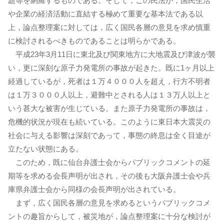
題等を網羅するものである。そして，この民法が，国民生活
や企業の経済活動に直結する極めて重要な基本法である以
上，論点整理案に対しては，広く国民各層の意見を求め慎重
に検討されるべきものであることは明らかである。
平成23年3月11日に東北及び関東地方に大地震及び津波が襲
い，更に深刻な原子力発電所の事故が起きた。既に1ヶ月以上
経過しているが，死者は１万４０００人を超え，行方不明者
は１万３０００人以上，避難中とされる人は１３万人以上と
いう甚大な被害が生じている。また原子力発電所の事故は，
危機的状況が現在も続いている。このように東日本大震災の
社会に与える影響は深刻であって，事態の終息は全く目途が
立たない状態にある。
このため，既に仙台弁護士会からパブリックコメントの延
期等を求める会長声明が出され，その後も大阪弁護士会や兵
庫県弁護士会から同様の会長声明が出されている。
まず，広く国民各層の意見を求めるというパブリックコメ
ントの趣旨からして，被災地が，論点整理案に十分な検討が