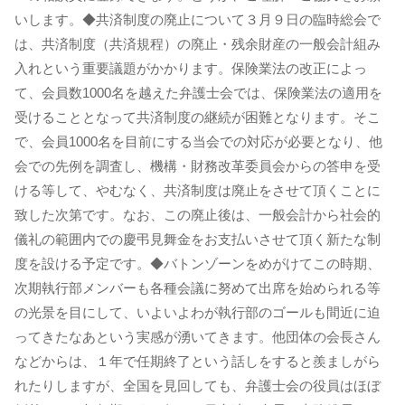
いします。◆共済制度の廃止について３月９日の臨時総会で
は、共済制度（共済規程）の廃止・残余財産の一般会計組み
入れという重要議題がかかります。保険業法の改正によっ
て、会員数1000名を越えた弁護士会では、保険業法の適用を
受けることとなって共済制度の継続が困難となります。そこ
で、会員1000名を目前にする当会での対応が必要となり、他
会での先例を調査し、機構・財務改革委員会からの答申を受
ける等して、やむなく、共済制度は廃止をさせて頂くことに
致した次第です。なお、この廃止後は、一般会計から社会的
儀礼の範囲内での慶弔見舞金をお支払いさせて頂く新たな制
度を設ける予定です。◆バトンゾーンをめがけてこの時期、
次期執行部メンバーも各種会議に努めて出席を始められる等
の光景を目にして、いよいよわが執行部のゴールも間近に迫
ってきたなあという実感が湧いてきます。他団体の会長さん
などからは、１年で任期終了という話しをすると羨ましがら
れたりしますが、全国を見回しても、弁護士会の役員はほぼ