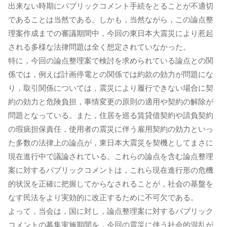
出来ない時期にパブリックコメント手続をとることが不適切
であることは当然である。しかも，当然ながら，この論点整
理案作成までの審議期間中，今回の東日本大震災により惹起
される多様な法律問題は全く想定されていなかった。
特に，今回の論点整理案で検討を求められている論点との関
係では，例えば計画停電との関係では約款の効力が問題にな
り，取引関係については，震災により履行できない場合に契
約の効力と危険負担，事情変更の原則の適用や契約の解除が
問題となっている。また，住居を巡る賃貸借契約や請負契約
の瑕疵担保責任，使用者の震災に伴う雇用契約の効力といっ
た多数の法律上の論点が，東日本大震災を契機としてまさに
現在進行中で議論されている。これらの論点を含む論点整理
案に対するパブリックコメントは，これら現在進行形の危機
的状況を正確に把握してからなされることが，社会の基盤を
なす民法をより実効的に改正するために不可欠である。
よって，当会は，国に対し，論点整理案に対するパブリック
コメントの募集実施期間を，今回の震災に伴う社会的混乱が