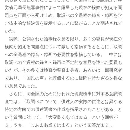
労省元局長無罪事件によって露呈した現在の検察が抱える問
題点を正面から受け止め、取調べの全過程の録音・録画を含
む抜本的な解決策を提示することに繋がることが期待されて
いた。
実際、公開された議事録を見る限り、多くの委員が現在の
検察が抱える問題点について厳しく指摘するとともに、取調
べの全過程の録音・録画の必要性を指摘している。 中には
取調べの全過程の録音・録画に否定的な意見を述べた委員も
いたが、その多くは検察や警察出身者、あるいは一部研究者
であり、「国民の声」と評価するのに疑問を持たざるを得な
い意見であった。
さらに、同会議のために行われた現職検事に対する意識調
査では、「取調べについて、供述人の実際の供述とは異なる
特定の方向での供述調書の作成を指示されたことがある」と
いう質問に対して、「大変良くあてはまる」という回答が
６．５％、「まあまあ当てはまる」という回答が１９．