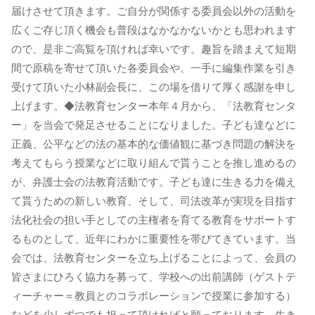
届けさせて頂きます。ご自分が関係する委員会以外の活動を
広くご存じ頂く機会も普段はなかなかないかとも思われます
ので、是非ご高覧を頂ければ幸いです。趣旨を踏まえて短期
間で原稿を寄せて頂いた各委員会や、一手に編集作業を引き
受けて頂いた小林副会長に、この場を借りて厚く感謝を申し
上げます。◆法教育センター本年４月から、「法教育センタ
ー」を当会で発足させることになりました。子ども達などに
正義、公平などの法の基本的な価値観に基づき問題の解決を
考えてもらう授業などに取り組んで貰うことを推し進めるの
が、弁護士会の法教育活動です。子ども達に生きる力を備え
て貰うための新しい教育、そして、司法改革が実現を目指す
法化社会の担い手としての主権者を育てる教育をサポートす
るものとして、近年にわかに重要性を帯びてきています。当
会では、法教育センターを立ち上げることによって、会員の
皆さまにひろく協力を募って、学校への出前講師（ゲストテ
ィーチャー＝教員とのコラボレーションで授業に参加する）
などを少しずつでも担って頂ければと願っております。生き