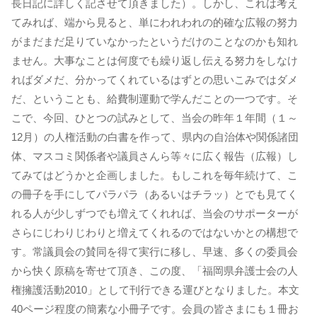
長日記に詳しく記させて頂きました）。しかし、これは考え
てみれば、端から見ると、単にわれわれの的確な広報の努力
がまだまだ足りていなかったというだけのことなのかも知れ
ません。大事なことは何度でも繰り返し伝える努力をしなけ
ればダメだ、分かってくれているはずとの思いこみではダメ
だ、ということも、給費制運動で学んだことの一つです。そ
こで、今回、ひとつの試みとして、当会の昨年１年間（１～
12月）の人権活動の白書を作って、県内の自治体や関係諸団
体、マスコミ関係者や議員さんら等々に広く報告（広報）し
てみてはどうかと企画しました。もしこれを毎年続けて、こ
の冊子を手にしてパラパラ（あるいはチラッ）とでも見てく
れる人が少しずつでも増えてくれれば、当会のサポーターが
さらにじわりじわりと増えてくれるのではないかとの構想で
す。常議員会の賛同を得て実行に移し、早速、多くの委員会
から快く原稿を寄せて頂き、この度、「福岡県弁護士会の人
権擁護活動2010」として刊行できる運びとなりました。本文
40ページ程度の簡素な小冊子です。会員の皆さまにも１冊お