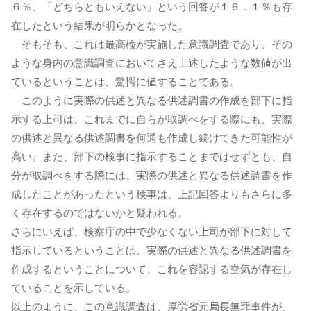
６％、「どちらともいえない」という回答が１６．１％も存
在したという結果が明らかとなった。
そもそも、これは最高検が実施した意識調査であり、その
ような身内の意識調査においてさえ上述したような数値が出
ているということは、驚愕に値することである。
このように実際の供述と異なる供述調書の作成を部下に指
示する上司は、これまでに自らが取調べをする際にも、実際
の供述と異なる供述調書を何通も作成し続けてきた可能性が
高い。また、部下の検事に指示することまではせずとも、自
分が取調べをする際には、実際の供述と異なる供述調書を作
成したことがあったという検事は、上記回答よりもさらに多
く存在するのではないかと疑われる。
さらにいえば、検察庁の中で少なくない上司が部下に対して
指示しているということは、実際の供述と異なる供述調書を
作成するということについて、これを容認する空気が存在し
ていることを示している。
以上のように、この意識調査は、厚労省元局長無罪事件が、