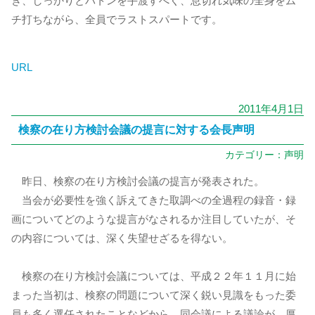
き、しっかりとバトンを手渡すべく、息切れ気味の全身をム
チ打ちながら、全員でラストスパートです。
URL
2011年4月1日
検察の在り方検討会議の提言に対する会長声明
カテゴリー：
声明
昨日、検察の在り方検討会議の提言が発表された。
当会が必要性を強く訴えてきた取調べの全過程の録音・録
画についてどのような提言がなされるか注目していたが、そ
の内容については、深く失望せざるを得ない。
検察の在り方検討会議については、平成２２年１１月に始
まった当初は、検察の問題について深く鋭い見識をもった委
員も多く選任されたことなどから、同会議による議論が、厚