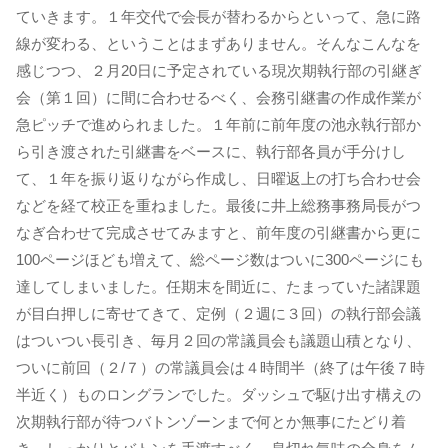
ていきます。１年交代で会長が替わるからといって、急に路
線が変わる、ということはまずありません。そんなこんなを
感じつつ、２月20日に予定されている現次期執行部の引継ぎ
会（第１回）に間に合わせるべく、会務引継書の作成作業が
急ピッチで進められました。１年前に前年度の池永執行部か
ら引き渡された引継書をベースに、執行部各員が手分けし
て、１年を振り返りながら作成し、日曜返上の打ち合わせ会
などを経て校正を重ねました。最後に井上総務事務局長がつ
なぎ合わせて完成させてみますと、前年度の引継書から更に
100ページほども増えて、総ページ数はついに300ページにも
達してしまいました。任期末を間近に、たまっていた諸課題
が目白押しに寄せてきて、定例（２週に３回）の執行部会議
はついつい長引き、毎月２回の常議員会も議題山積となり、
ついに前回（２/７）の常議員会は４時間半（終了は午後７時
半近く）ものロングランでした。ダッシュで駆け出す構えの
次期執行部が待つバトンゾーンまで何とか無事にたどり着