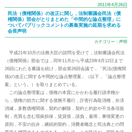
2011年4月26日
民法（債権関係）の改正に関し，法制審議会民法（債
権関係）部会がとりまとめた「中間的な論点整理」に
ついてパブリックコメントの募集実施の延期を求める
会長声明
カテゴリー：
声明
平成21年10月の法務大臣の諮問を受けて，法制審議会民法
（債権関係）部会では，同年11月から平成23年4月12日まで
26回にわたる審議を続け，部会第26回会議で，「民法(債権関
係)の改正に関する中間的な論点整理案」（以下，「論点整理
案」という。）を取りまとめている。
この論点整理案は，債権の本質にかかわる履行請求権か
ら，債権の効力に関する債務不履行，詐害行為取消権，弁済
消滅，多数債権関係，契約の解除，契約と約款や不当条項規
制，売買も含む瑕疵担保，賃貸借，請負，雇用，事情変更の
原則，不安の抗弁，継続的契約，消費者概念と民法典との問