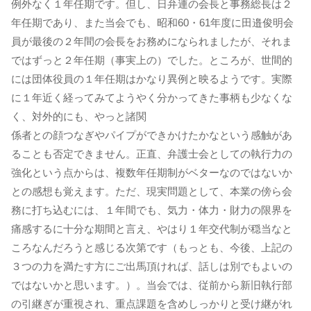
例外なく１年任期です。但し、日弁連の会長と事務総長は２
年任期であり、また当会でも、昭和60・61年度に田邉俊明会
員が最後の２年間の会長をお務めになられましたが、それま
ではずっと２年任期（事実上の）でした。ところが、世間的
には団体役員の１年任期はかなり異例と映るようです。実際
に１年近く経ってみてようやく分かってきた事柄も少なくな
く、対外的にも、やっと諸関
係者との顔つなぎやパイプができかけたかなという感触があ
ることも否定できません。正直、弁護士会としての執行力の
強化という点からは、複数年任期制がベターなのではないか
との感想も覚えます。ただ、現実問題として、本業の傍ら会
務に打ち込むには、１年間でも、気力・体力・財力の限界を
痛感するに十分な期間と言え、やはり１年交代制が穏当なと
ころなんだろうと感じる次第です（もっとも、今後、上記の
３つの力を満たす方にご出馬頂ければ、話しは別でもよいの
ではないかと思います。）。当会では、従前から新旧執行部
の引継ぎが重視され、重点課題を含めしっかりと受け継がれ