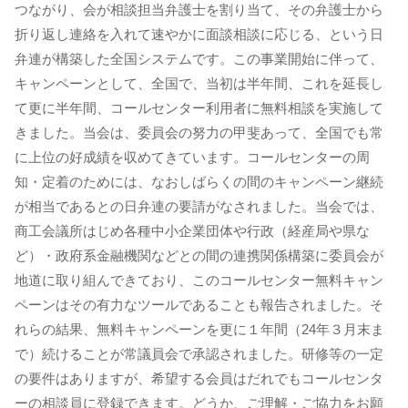
つながり、会が相談担当弁護士を割り当て、その弁護士から
折り返し連絡を入れて速やかに面談相談に応じる、という日
弁連が構築した全国システムです。この事業開始に伴って、
キャンペーンとして、全国で、当初は半年間、これを延長し
て更に半年間、コールセンター利用者に無料相談を実施して
きました。当会は、委員会の努力の甲斐あって、全国でも常
に上位の好成績を収めてきています。コールセンターの周
知・定着のためには、なおしばらくの間のキャンペーン継続
が相当であるとの日弁連の要請がなされました。当会では、
商工会議所はじめ各種中小企業団体や行政（経産局や県な
ど）・政府系金融機関などとの間の連携関係構築に委員会が
地道に取り組んできており、このコールセンター無料キャン
ペーンはその有力なツールであることも報告されました。そ
れらの結果、無料キャンペーンを更に１年間（24年３月末ま
で）続けることが常議員会で承認されました。研修等の一定
の要件はありますが、希望する会員はだれでもコールセンタ
ーの相談員に登録できます。どうか、ご理解・ご協力をお願