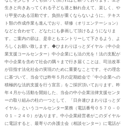
生きと向きあってくれる子ども達と触れ合えて、楽しく、や
り甲斐のある活動です。負担が重くならないように、テキス
ト類の作成作業も進んでおり、研修（オリエンテーション）
などと合わせて、どなたにも参画して頂けるようになりま
す。ご案内の節は、是非ともエントリーして下さるよう、よ
ろしくお願い致します。◆ひまわりほっとダイヤル（中小企
業支援コールセンター）中小企業にも法の光を！法の支配が
中小企業を含めて社会の隅々まで行き届くことは、司法改革
が目指す法化社会の実現のために重要なことです。その理念
に基づいて、当会では昨年５月の定期総会で「中小企業への
積極的な法的支援を行う宣言」をご採択頂いております。昨
年４月から活動を開始した、当会の中小企業法律支援センタ
ーの取り組みの柱の一つとして、「日弁連ひまわりほっとダ
イヤル」というコールセンター業務（電話番号０５７０－０
０１－２４０）があります。中小企業経営者がこのダイヤル
に電話すると、最寄りの弁護士会（相談センター）に電話が