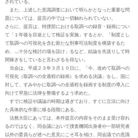
されている。
また、上述した意識調査において明らかとなった重要な問
題については、提言の中では一切触れられていない。
さらに、提言は、特捜部における取調べの録音・録画につい
て「１年後を目途として検証を実施」するとか、「制度とし
て取調べの可視化を含む新たな刑事司法制度を構築するた
め、…十分な検討の場を設け」るなど、結論を先送りして時
間稼ぎをしていると言わざるを得ない。
当会は、平成２３年３月１０日に、「今、改めて取調べの
可視化（取調べの全過程の録画）を求める決議」をし、国に
対して、すみやかに取調べの全過程を録画する制度の導入に
向けて早急に法律を整備するよう求めた。
すでに検証や議論の時期は過ぎており、すぐに立法に向け
た具体的な作業に移る段階にある。
法務大臣にあっては、本件提言の内容をそのまま受け容れ
るのではなく、同会議において捜査機関出身者や一部研究者
以外の委員らが述べた意見にこそ耳を傾け、同会議での意識