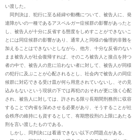
い渡した。
同判決は、犯行に至る経緯や動機について、被告人に、発
達障がいの一種であるアスペルガー症候群の影響があったと
し、被告人が十分に反省する態度をしめすことができないこ
とには同症候群の影響があり、通常人と同様の倫理的非難を
加えることはできないとしながら、他方、十分な反省のない
まま被告人が社会復帰すれば、そのころ被告人と接点を持つ
者の中で、被告人の意に沿わない者に対して、被告人が同様
の犯行に及ぶことが心配されるとし、社会内で被告人の同症
候群に対応できる受け皿が何ら用意されていないし、その見
込みもないという現状の下では再犯のおそれが更に強く心配
され、被告人に対しては、許される限り長期間刑務所に収容
することで内省を深めさせる必要があり、そうすることが社
会秩序の維持にも資するとして、有期懲役刑の上限にあたる
刑を言い渡したものである。
しかし、同判決には看過できない以下の問題点がある。