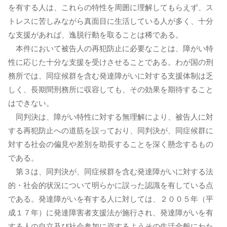
を有する人は、これらの特性を周囲に理解してもらえず、ス
トレスに苦しみながら真面目に生活している人が多く、十分
な支援があれば、逸脱行動を取ることは稀である。
本件において被告人の再犯防止に必要なことは、障がい特
性に応じた十分な支援を受けさせることである。わが国の刑
務所では、同症候群を含む発達障がいに対する支援体制は乏
しく、長期間刑務所に収容しても、その効果を期待すること
はできない。
同判決は、障がい特性に対する無理解により、被告人に対
する再犯防止への道筋を誤っており、同判決が、同症候群に
対する社会の偏見や差別を助長することを深く懸念するもの
である。
第３は、同判決が、同症候群を含む発達障がいに対する法
的・社会的状況について明らかに誤った認識を有している点
である。発達障がいを有する人に対しては、２００５年（平
成１７年）に発達障害者支援法が施行され、発達障がいを有
する人の自立及び社会参加に資するようその生活全般にわた