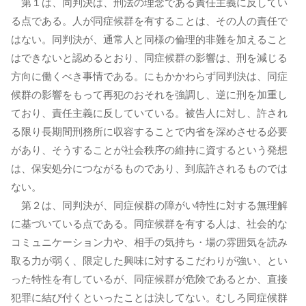
第１は、同判決は、刑法の理念である責任主義に反してい
る点である。人が同症候群を有することは、その人の責任で
はない。同判決が、通常人と同様の倫理的非難を加えること
はできないと認めるとおり、同症候群の影響は、刑を減じる
方向に働くべき事情である。にもかかわらず同判決は、同症
候群の影響をもって再犯のおそれを強調し、逆に刑を加重し
ており、責任主義に反していている。被告人に対し、許され
る限り長期間刑務所に収容することで内省を深めさせる必要
があり、そうすることが社会秩序の維持に資するという発想
は、保安処分につながるものであり、到底許されるものでは
ない。
第２は、同判決が、同症候群の障がい特性に対する無理解
に基づいている点である。同症候群を有する人は、社会的な
コミュニケーション力や、相手の気持ち・場の雰囲気を読み
取る力が弱く、限定した興味に対するこだわりが強い、とい
った特性を有しているが、同症候群が危険であるとか、直接
犯罪に結び付くといったことは決してない。むしろ同症候群