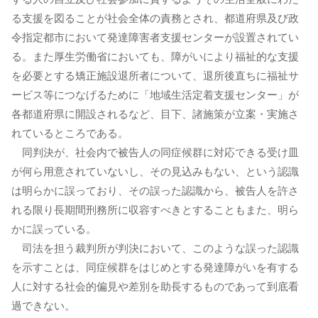
る支援を図ることが社会全体の責務とされ、都道府県及び政
令指定都市において発達障害者支援センターが設置されてい
る。また厚生労働省においても、障がいにより福祉的な支援
を必要とする矯正施設退所者について、退所後直ちに福祉サ
ービス等につなげるために「地域生活定着支援センター」が
各都道府県に開設されるなど、目下、諸施策が立案・実施さ
れているところである。
同判決が、社会内で被告人の同症候群に対応できる受け皿
が何ら用意されていないし、その見込みもない、という認識
は明らかに誤っており、その誤った認識から、被告人を許さ
れる限り長期間刑務所に収容すべきとすることもまた、明ら
かに誤っている。
司法を担う裁判所が判決において、このような誤った認識
を示すことは、同症候群をはじめとする発達障がいを有する
人に対する社会的偏見や差別を助長するものであって到底看
過できない。