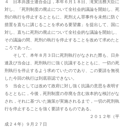
４ 日本弁護士連合会は，本年６月１８日、滝実法務大臣に
対し、「死刑制度の廃止について全社会的議論を開始し、死
刑の執行を停止するとともに、死刑えん罪事件を未然に防ぐ
措置を直ちに講じることを求める要望書」を提出して、国に
対し、直ちに死刑の廃止について全社会的な議論を開始し、
その議論の間、死刑の執行を停止することを改めて求めたと
ころであった。
そして、本年８月３日に死刑執行がなされた際も、日弁
連及び当会は、死刑執行に強く抗議するとともに、一切の死
刑執行を停止するよう求めていたのであり、この要請を無視
した今回の執行は到底容認できない。
５ 当会としては改めて政府に対し強く抗議の意思を表明す
るとともに，今後，死刑制度の存廃を含む抜本的な検討がな
され，それに基づいた施策が実施されるまで，一切の死刑執
行を停止することを強く要請するものである。
２０１２年（平
成２４年）９月２７日