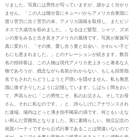
りました。写真には男性が写っていますが、誰かよく分かり
ません。「この人は随分昔にキューバからアメリカ合衆国に
渡り苦労に次ぐ苦労の末、アメリカ国籍を取得し、またビジ
ネスで大成功を収めました。」なるほど髪型、シャツ、ズボ
ンの形をみると古き良きアメリカの風情です。写真が家族写
真に変わり、「その後、愛し合う妻と出会い、かわいい子ど
もにも恵まれました。」とのナレーションが続きます。数百
名の招待客は、この人物は現代アメリカ史上きっと著名な人
物であろうが、残念ながら名前がわからない、もしも回答指
名でもされたらどうしようと戸惑いを隠せません。私も無意
識に後ずさりしたように記憶しています。しばらく間をおい
て、声高らかに「この男性こそ、私のお父さん、そしてお母
さん、それに私なのです。」と、誇らしげにアナウンスされ
た途端、場内はどっと沸き拍手喝采の渦です。何ともいえな
い和んだ雰囲気となりました。実に素晴らしい。独立記念の
祝賀パーティですから公式行事であることは間違いないので
すが、そこでも大事な家族のご披露をするところに感動を覚