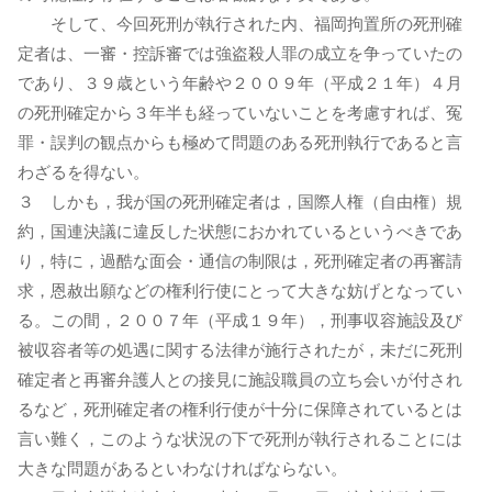
そして、今回死刑が執行された内、福岡拘置所の死刑確
定者は、一審・控訴審では強盗殺人罪の成立を争っていたの
であり、３９歳という年齢や２００９年（平成２１年）４月
の死刑確定から３年半も経っていないことを考慮すれば、冤
罪・誤判の観点からも極めて問題のある死刑執行であると言
わざるを得ない。
３ しかも，我が国の死刑確定者は，国際人権（自由権）規
約，国連決議に違反した状態におかれているというべきであ
り，特に，過酷な面会・通信の制限は，死刑確定者の再審請
求，恩赦出願などの権利行使にとって大きな妨げとなってい
る。この間，２００７年（平成１９年），刑事収容施設及び
被収容者等の処遇に関する法律が施行されたが，未だに死刑
確定者と再審弁護人との接見に施設職員の立ち会いが付され
るなど，死刑確定者の権利行使が十分に保障されているとは
言い難く，このような状況の下で死刑が執行されることには
大きな問題があるといわなければならない。