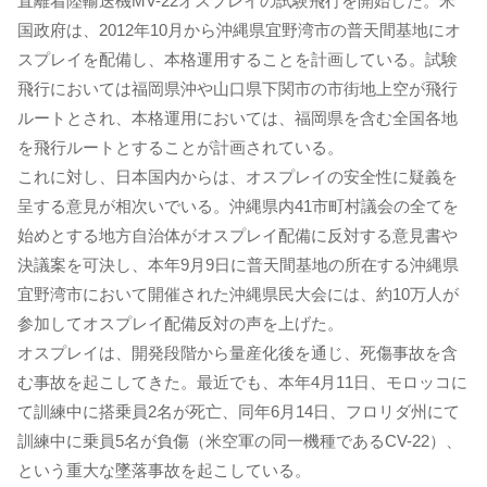
直離着陸輸送機MV-22オスプレイの試験飛行を開始した。米
国政府は、2012年10月から沖縄県宜野湾市の普天間基地にオ
スプレイを配備し、本格運用することを計画している。試験
飛行においては福岡県沖や山口県下関市の市街地上空が飛行
ルートとされ、本格運用においては、福岡県を含む全国各地
を飛行ルートとすることが計画されている。
これに対し、日本国内からは、オスプレイの安全性に疑義を
呈する意見が相次いでいる。沖縄県内41市町村議会の全てを
始めとする地方自治体がオスプレイ配備に反対する意見書や
決議案を可決し、本年9月9日に普天間基地の所在する沖縄県
宜野湾市において開催された沖縄県民大会には、約10万人が
参加してオスプレイ配備反対の声を上げた。
オスプレイは、開発段階から量産化後を通じ、死傷事故を含
む事故を起こしてきた。最近でも、本年4月11日、モロッコに
て訓練中に搭乗員2名が死亡、同年6月14日、フロリダ州にて
訓練中に乗員5名が負傷（米空軍の同一機種であるCV-22）、
という重大な墜落事故を起こしている。