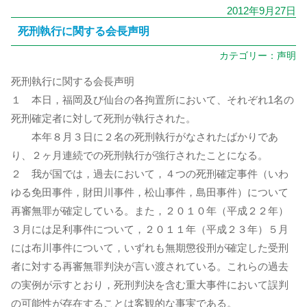
2012年9月27日
死刑執行に関する会長声明
カテゴリー：
声明
死刑執行に関する会長声明
１ 本日，福岡及び仙台の各拘置所において、それぞれ1名の
死刑確定者に対して死刑が執行された。
本年８月３日に２名の死刑執行がなされたばかりであ
り、２ヶ月連続での死刑執行が強行されたことになる。
２ 我が国では，過去において，４つの死刑確定事件（いわ
ゆる免田事件，財田川事件，松山事件，島田事件）について
再審無罪が確定している。また，２０１０年（平成２２年）
３月には足利事件について，２０１１年（平成２３年）５月
には布川事件について，いずれも無期懲役刑が確定した受刑
者に対する再審無罪判決が言い渡されている。これらの過去
の実例が示すとおり，死刑判決を含む重大事件において誤判
の可能性が存在することは客観的な事実である。