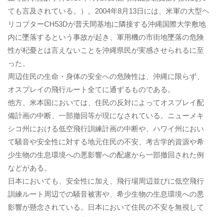
ても言及されている。）。2004年8月13日には、米軍の大型ヘ
リコプターCH53Dが普天間基地に隣接する沖縄国際大学敷地
内に墜落するという事故が起き、軍用機の市街地墜落の危険
性が杞憂とは言えないことを沖縄県民が実感させられるに至
った。
周辺住民の生命・身体の安全への危険性は、沖縄に限らず、
オスプレイの飛行ルート全てに通ずるものである。
他方、米本国においては、住民の反対によってオスプレイ配
備計画の中断、一部撤回等が現になされている。ニューメキ
シコ州における低空飛行訓練計画の中断や、ハワイ州におい
て騒音や安全性に対する地元住民の不安、考古学的資源や希
少生物の生息環境への悪影響への配慮から一部撤回された例
などがある。
日本においても、安全性に加え、飛行場周辺並びに低空飛行
訓練ルート周辺での騒音被害や、希少生物の生息環境への悪
影響が懸念されている。日本において住民の不安を無視して