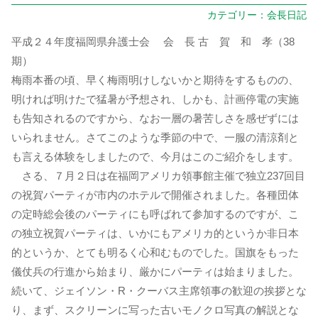
カテゴリー：
会長日記
平成２４年度福岡県弁護士会 会 長 古 賀 和 孝（38
期）
梅雨本番の頃、早く梅雨明けしないかと期待をするものの、
明ければ明けたで猛暑が予想され、しかも、計画停電の実施
も告知されるのですから、なお一層の暑苦しさを感ぜずには
いられません。さてこのような季節の中で、一服の清涼剤と
も言える体験をしましたので、今月はこのご紹介をします。
さる、７月２日は在福岡アメリカ領事館主催で独立237回目
の祝賀パーティが市内のホテルで開催されました。各種団体
の定時総会後のパーティにも呼ばれて参加するのですが、こ
の独立祝賀パーティは、いかにもアメリカ的というか非日本
的というか、とても明るく心和むものでした。国旗をもった
儀仗兵の行進から始まり、厳かにパーティは始まりました。
続いて、ジェイソン・R・クーバス主席領事の歓迎の挨拶とな
り、まず、スクリーンに写った古いモノクロ写真の解説とな