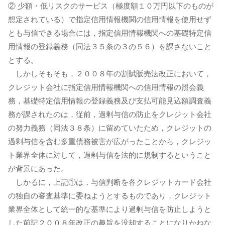
② 少額・低リスクのサービス（極度額１０万円以下のものが
想定されている）で指定信用情報機関の信用情報を使用せず
とも与信できる場合には，指定信用情報機関への基礎特定信
用情報の登録義務（同法３５条の３の５６）を課さないこと
とする。
しかしそもそも，２００８年の割賦販売法改正において，
クレジット会社に指定信用情報機関への信用情報の照会義
務，基礎特定信用情報の登録義務及び支払可能見込額調査義
務が課されたのは，従前，過剰与信の防止をクレジット会社
の努力義務（同法３８条）に留めていたため，クレジットの
過剰与信を含む多重債務被害が広がったことから，クレジッ
ト業界全体に対して，過剰与信を法的に規制するということ
が背景にあった。
しかるに，上記①は，与信判断を各クレジットカード会社
の独自の審査基準に委ねようとするものであり，クレジット
業界全体として統⼀的な基準により過剰与信を防止しようと
した前記２００８年改正の趣旨を没却することになりかねな