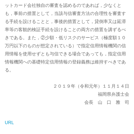
ットカード会社独自の審査を認めるのであれば，少なくと
も，事前の措置として，当該与信審査方法の合理性を審査す
る手続を設けることと，事後的措置として，貸倒率又は延滞
率等の客観的検証手続を設けることの両方の措置を講ずるべ
きである。また，②少額・低リスクのサービス（極度額１０
万円以下のものが想定されている）で指定信用情報機関の信
用情報を使用せずとも与信できる場合であっても，指定信用
情報機関への基礎特定信用情報の登録義務は維持すべきであ
る。
２０１９年（令和元年）１１月１４日
福岡県弁護士会
会長 山 口 雅 司
URL