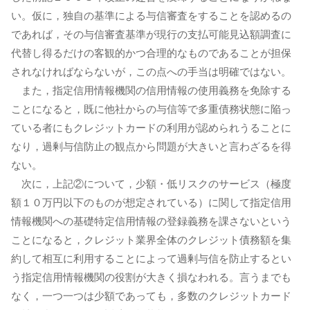
い。仮に，独自の基準による与信審査をすることを認めるの
であれば，その与信審査基準が現行の支払可能見込額調査に
代替し得るだけの客観的かつ合理的なものであることが担保
されなければならないが，この点への手当は明確ではない。
また，指定信用情報機関の信用情報の使用義務を免除する
ことになると，既に他社からの与信等で多重債務状態に陥っ
ている者にもクレジットカードの利用が認められうることに
なり，過剰与信防止の観点から問題が大きいと言わざるを得
ない。
次に，上記②について，少額・低リスクのサービス（極度
額１０万円以下のものが想定されている）に関して指定信用
情報機関への基礎特定信用情報の登録義務を課さないという
ことになると，クレジット業界全体のクレジット債務額を集
約して相互に利用することによって過剰与信を防止するとい
う指定信用情報機関の役割が大きく損なわれる。言うまでも
なく，一つ一つは少額であっても，多数のクレジットカード