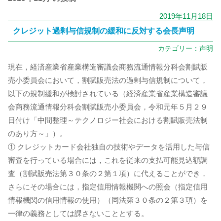
2019年11月18日
クレジット過剰与信規制の緩和に反対する会長声明
カテゴリー：
声明
現在，経済産業省産業構造審議会商務流通情報分科会割賦販
売小委員会において，割賦販売法の過剰与信規制について，
以下の規制緩和が検討されている（経済産業省産業構造審議
会商務流通情報分科会割賦販売小委員会，令和元年５月２９
日付け「中間整理～テクノロジー社会における割賦販売法制
のあり方～」）。
① クレジットカード会社独自の技術やデータを活用した与信
審査を行っている場合には，これを従来の支払可能見込額調
査（割賦販売法第３０条の２第１項）に代えることができ，
さらにその場合には，指定信用情報機関への照会（指定信用
情報機関の信用情報の使用）（同法第３０条の２第３項）を
⼀律の義務としては課さないこととする。