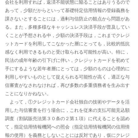
会社を利用すれば，返済不能状態に陥ることはありうるので
あって，少額だからといって基礎特定信用情報の登録義務を
課さないとすることには，過剰与信防止の観点から問題があ
る。また，多種多様なキャッシュレス決済手段が普及してい
くことが予想される中，少額の決済手段は，これまでクレジ
ットカードを利用してこなかった層にとっても，比較的抵抗
感なく利用できるものと受け取られる可能性が高い。特に，
民法の成年年齢の引下げに伴い，クレジットカードを初めて
手にするような若年者層にとっては，少額のものは心理的に
利用しやすいものとして捉えられる可能性が高く，適正な与
信審査がなされなければ，再び多数の多重債務者を生み出す
ことになりかねない。
よって，①クレジットカード会社独自の技術やデータを活
用した与信審査を行う場合に，これを従来の支払可能見込額
調査（割賦販売法第３０条の２第１項）に代えることを認め
て，指定信用情報機関への照会（指定信用情報機関の信用情
報の使用）を義務としないことには反対であり，仮にクレジ