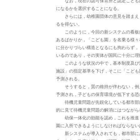
なお，現在の認可保育所と認定こども園
になるかを選択することになる。
さらには，幼稚園団体の意見を踏まえ，
るを得ない。
このように，今回の新システムの看板に
あるばかりか，「こども園」を名乗る様々
に分かりづらい構造となるにも拘わらず，
いるのであり，その実体が国民に十分に理
このような状況の中で，基本制度及び法
施設」の指定基準を下げ，そこに「こども
予測される。
そうすると，質の維持が伴わない，例え
予測され，子どもの保育環境が低下する恐
待機児童問題が先鋭化している都市部に
的に見て待機児童問題の解消にはつながら
幼保一体化の効能を認め，これを推進し
園に入所できるようにしなければならない
新システムが導入されても，都市部にお