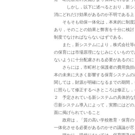
しかし，以下に述べるとおり，新システ
消にどれだけ効果があるのか不明である上
そもそも幼保一体化は，本来的に制度設
あり，そのことの効果と弊害を十分に検討
制度でなければならないはずである。
また，新システムにより，株式会社等の
の保育には市場原理になじみにくいもので
ないように十分配慮される必要があるのに
さらには，市町村と保護者の費用負担の
本の未来に大きく影響する保育システムの
関しては，財源が明確になるまでの期間，
に照らして修正するべきところは修正し，
２ 予定されている新システムの具体的な
①新システム導入によって，実際にはどの
面に掲げられていること
政府は，「質の高い学校教育・保育の一
一体化させる必要があるのかその議論が尽
確かに，現代においては、保育園及び幼