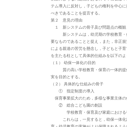
テム導入に反対し，子どもの権利を中心に
べきであることを提言する。
第２ 意見の理由
１ 新システムの骨子及び問題点の概観
新システムは，幼児期の学校教育・保育
要なものであることと捉え，また，非正規
による親達の苦労を懸念し，子どもと子育
を主たる柱として具体的仕組みを以下のよ
（１） 幼保一体化の目的
質の高い学校教育・保育の一体的提供，
実を目的とする。
（２） 具体的な仕組みの骨子
① 指定制度の導入
保育事業拡大のため，多様な事業主体の
② 総合こども園の創設
学校教育・保育及び家庭における養育
これらは，一見すると，幼保一体化施設
育・幼児教育の実施がより保障されるよう