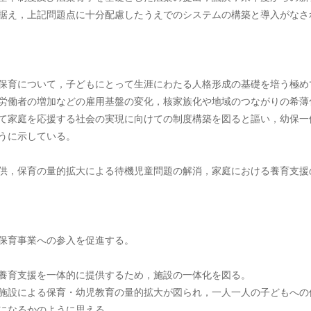
据え，上記問題点に十分配慮したうえでのシステムの構築と導入がなさ
について，子どもにとって生涯にわたる人格形成の基礎を培う極め
労働者の増加などの雇用基盤の変化，核家族化や地域のつながりの希薄
て家庭を応援する社会の実現に向けての制度構築を図ると謳い，幼保一
うに示している。
保育の量的拡大による待機児童問題の解消，家庭における養育支援
保育事業への参入を促進する。
支援を一体的に提供するため，施設の一体化を図る。
による保育・幼児教育の量的拡大が図られ，一人一人の子どもへの
になるかのように思える。