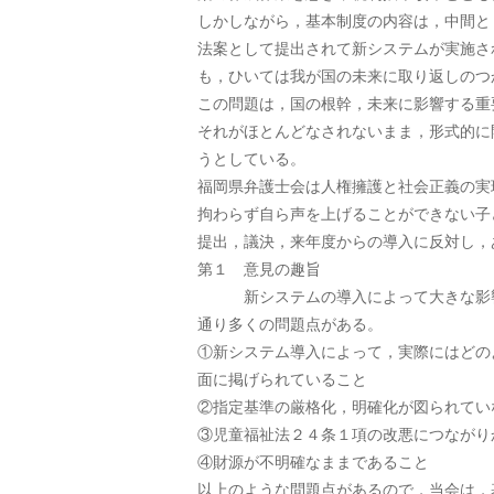
しかしながら，基本制度の内容は，中間と
法案として提出されて新システムが実施さ
も，ひいては我が国の未来に取り返しのつ
この問題は，国の根幹，未来に影響する重
それがほとんどなされないまま，形式的に
うとしている。
福岡県弁護士会は人権擁護と社会正義の実
拘わらず自ら声を上げることができない子
提出，議決，来年度からの導入に反対し，
第１ 意見の趣旨
新システムの導入によって大きな影響を
通り多くの問題点がある。
①新システム導入によって，実際にはどの
面に掲げられていること
②指定基準の厳格化，明確化が図られてい
③児童福祉法２４条１項の改悪につながり
④財源が不明確なままであること
以上のような問題点があるので，当会は，