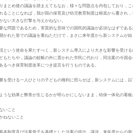
りまとめ後の議論を踏まえてもなお，様々な問題点を内包しており，こ
れることになれば，我が国の保育及び幼児教育制度は根底から覆され，
かない大きな打撃を与えかねない。
要な問題であるため，実質的な意味での国民的議論が必須なはずである
開かれた形での議論を重ねただけで，まさに来年度から新システムが始
現という使命を果たすべく，新システム導入により大きな影響を受ける
どもたちや，議論の蚊帳の外に置かれた市民に代わり，同法案の今国会
あるべき保育制度改革につき提言を行うものである。
受ける一人ひとりの子どもの権利に照らせば，新システムには，以
ような効果と弊害が生じるかが明らかにしないまま，幼保一体化の看板
ないこと
かねないこと
基本制度及び法案骨子を基礎とした法案の提出，議決，来年度からの新