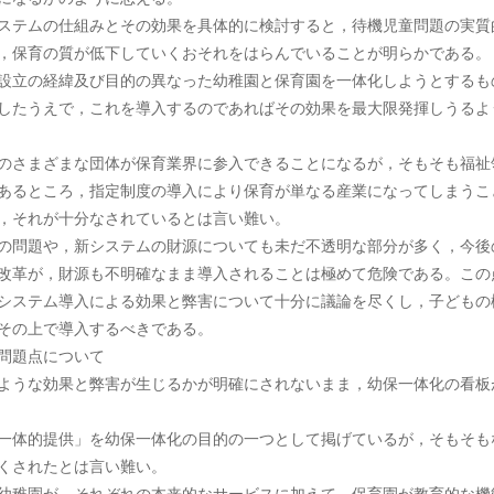
ムの仕組みとその効果を具体的に検討すると，待機児童問題の実質
，保育の質が低下していくおそれをはらんでいることが明らかである。
立の経緯及び目的の異なった幼稚園と保育園を一体化しようとするも
したうえで，これを導入するのであればその効果を最大限発揮しうるよ
さまざまな団体が保育業界に参入できることになるが，そもそも福祉
あるところ，指定制度の導入により保育が単なる産業になってしまうこ
，それが十分なされているとは言い難い。
問題や，新システムの財源についても未だ不透明な部分が多く，今後
改革が，財源も不明確なまま導入されることは極めて危険である。この
システム導入による効果と弊害について十分に議論を尽くし，子どもの
その上で導入するべきである。
問題点について
ような効果と弊害が生じるかが明確にされないまま，幼保一体化の看板
体的提供」を幼保一体化の目的の一つとして掲げているが，そもそも
くされたとは言い難い。
稚園が、それぞれの本来的なサービスに加えて、保育園が教育的な機