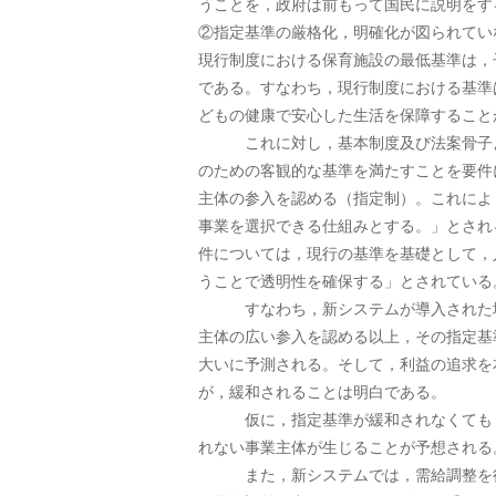
うことを，政府は前もって国民に説明をす
②指定基準の厳格化，明確化が図られてい
現行制度における保育施設の最低基準は，
である。すなわち，現行制度における基準
どもの健康で安心した生活を保障すること
これに対し，基本制度及び法案骨子よれ
のための客観的な基準を満たすことを要件
主体の参入を認める（指定制）。これによ
事業を選択できる仕組みとする。」とされ
件については，現行の基準を基礎として，
うことで透明性を確保する」とされている
すなわち，新システムが導入された場合
主体の広い参入を認める以上，その指定基
大いに予測される。そして，利益の追求を
が，緩和されることは明白である。
仮に，指定基準が緩和されなくても，新
れない事業主体が生じることが予想される
また，新システムでは，需給調整を行う