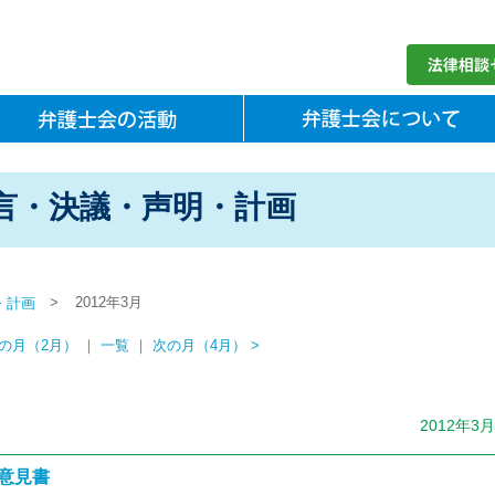
言・決議・声明・計画
>
2012年3月
・計画
前の月（2月）
｜
一覧
｜
次の月（4月） >
2012年3
意見書