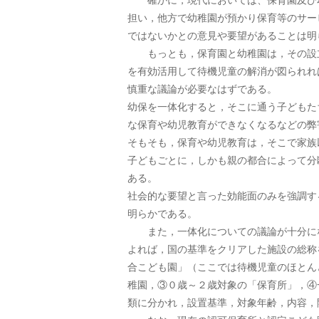
担い，他方で幼稚園が預かり保育等のサー
ではないかとの意見や要望があることは明
もっとも，保育園と幼稚園は，その設立
を有効活用して待機児童の解消が図られれ
慎重な議論が必要なはずである。
幼保を一体化すると，そこに通う子どもた
な保育や幼児教育ができなくなるなどの弊
そもそも，保育や幼児教育は，そこで家族
子どもごとに，しかも親の都合によって分
ある。
社会的な要望と言った効能面のみを強調す
明らかである。
また，一体化についての議論が十分にな
よれば，国の基準をクリアした施設の総称
合こども園」（ここでは待機児童のほとん
稚園，③０歳～２歳対象の「保育所」，④
類に分かれ，設置基準，対象年齢，内容，