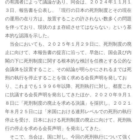
の有識者によって議論があり、同会は、２０２４年１１月１
３日、報告書を公表し、「現行の日本の死刑制度とその現在
の運用の在り方は、放置することの許されない数多くの問題
を伴っており、現状のまま存続させてはならない」という基
本的な認識を示した。
当会においても、２０２５年１月２９日に、死刑制度の廃
止に向けて、本報告書の提言に沿って、早急に、国会及び内
閣の下に死刑制度に関する根本的な検討を任務とする公的な
会議体を設置すること、その結論が明らかにされるまでは死
刑の執行を停止することを強く求める会長声明を発してお
り、これまでも１９９６年以降、死刑執行に対し、都度これ
に抗議する会長声明を発出してきたほか、２０２０年９月１
８日に「死刑制度の廃止を求める決議」を採択し、２０２１
年８月２５日には「米国における連邦レベルでの死刑の執行
停止を受け、日本における死刑制度の廃止に向けて、死刑執
行の停止を求める会長声明」を発出してきた。
そこで、当会は、国に対し、今回の死刑執行について強く