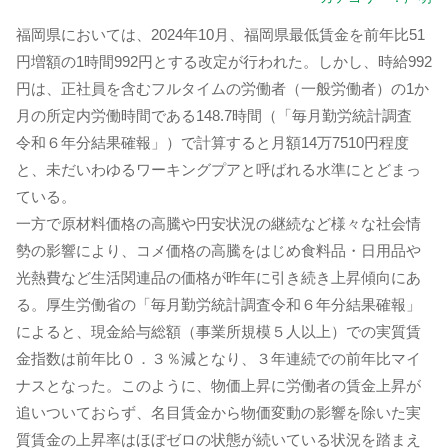
福岡県においては、2024年10月、福岡県最低賃金を前年比51
円増額の1時間992円とする改定が行われた。しかし、時給992
円は、正社員を含むフルタイムの労働者（一般労働者）の1か
月の所定内労働時間である148.7時間（「毎月勤労統計調査
令和６年分結果確報」）で計算すると月額14万7510円程度
と、未だいわゆるワーキングプアと呼ばれる水準にとどまっ
ている。
一方で原材料価格の高騰や円安状況の継続など様々な社会情
勢の影響により、コメ価格の高騰をはじめ食料品・日用品や
光熱費など生活関連品の価格が昨年に引き続き上昇傾向にあ
る。厚生労働省の「毎月勤労統計調査令和６年分結果確報」
によると、現金給与総額（事業所規模５人以上）での実質賃
金指数は前年比０．３％減となり、３年連続での前年比マイ
ナスとなった。このように、物価上昇に労働者の賃金上昇が
追いついておらず、名目賃金から物価変動の影響を除いた実
質賃金の上昇率はほぼゼロの状態が続いている状況を踏まえ