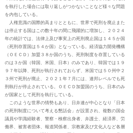
を執行した場合には取り返しがつかないことなど様々な問題
を内包している。
人権意識の国際的高まりとともに、世界で死刑を廃止また
は停止する国はこの数十年の間に飛躍的に増加し、２０２４
年の統計では、法律上及び事実上の死刑廃止国は１４５か国
（死刑存置国は５４か国）となっている。経済協力開発機構
（ＯＥＣＤ）加盟３８か国のうち、死刑制度を存置している
のは３か国（韓国、米国、日本）のみであり、韓国では１９
９７年以降、死刑が執行されておらず、米国では５０州中２
３州で死刑が廃止、２０２１年７月には、連邦レベルでも死
刑執行が停止されている。ＯＥＣＤ加盟国のうち、日本のみ
が国家として死刑を執行している。
このような世界の情勢もあり、日弁連が中心となり「日本
の死刑制度について考える懇話会」が設置され、複数の国会
議員や学識経験者、警察・検察出身者、弁護士、経済界、労
働界、被害者団体、報道関係者、宗教家及び文化人など各層