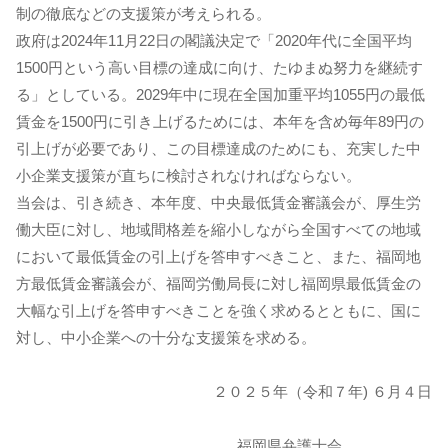
制の徹底などの支援策が考えられる。
政府は2024年11月22日の閣議決定で「2020年代に全国平均
1500円という高い目標の達成に向け、たゆまぬ努力を継続す
る」としている。2029年中に現在全国加重平均1055円の最低
賃金を1500円に引き上げるためには、本年を含め毎年89円の
引上げが必要であり、この目標達成のためにも、充実した中
小企業支援策が直ちに検討されなければならない。
当会は、引き続き、本年度、中央最低賃金審議会が、厚生労
働大臣に対し、地域間格差を縮小しながら全国すべての地域
において最低賃金の引上げを答申すべきこと、また、福岡地
方最低賃金審議会が、福岡労働局長に対し福岡県最低賃金の
大幅な引上げを答申すべきことを強く求めるとともに、国に
対し、中小企業への十分な支援策を求める。
２０２５年（令和７年) ６月４日
福岡県弁護士会