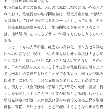
ることは喫緊の課題である。
地域の最低賃金の高低と人口の増減には相関関係があるとさ
れており、最低賃金の地域間格差は、最低賃金が低い地域の
人口減ひいては経済停滞の要因の一つともなっている。全国
一律最低賃金制度を導入し、地域間格差を解消させること
は、地域経済にとってもプラスの影響をもたらしうるもので
ある。
一方で、昨今の人手不足、経営者の高齢化、働き方改革関連
法への対応など、現在、中小企業を取り巻く環境は大きな変
革期にあり、厳しい状態にあることは否定できない。そのた
め、日本の経済を支えている中小企業が最低賃金を引き上げ
ても円滑に企業運営を行うことができるよう、国（及び地方
自治体）において、十分な支援策を講じることも必要であ
る。例えば、社会保険料の事業主負担部分の免除・軽減、賃
上げを実施したすべての中小企業が対象となる利用しやすい
助成金制度の創設、人件費及び原材料費等の価格上昇を取引
価格に適切に反映させることを可能にするような公正取引規