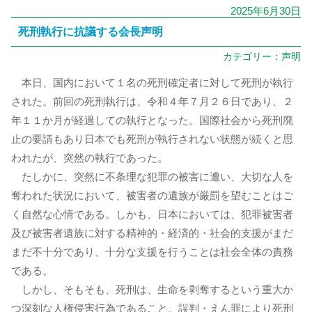
2025年6月30日
死刑執行に抗議する会長声明
カテゴリー：
声明
本日、国内において１名の死刑確定者に対して死刑が執行
された。前回の死刑執行は、令和４年７月２６日であり、２
年１１か月が経過しての執行となった。国際社会から死刑廃
止の要請もあり日本でも死刑が執行されない状態が続くと思
われたが、突然の執行であった。
たしかに、突然に不条理な犯罪の被害に遭い、大切な人を
奪われた状況において、被害者の遺族が厳罰を望むことはご
く自然な心情である。しかも、日本においては、犯罪被害者
及び被害者遺族に対する精神的・経済的・社会的支援がまだ
まだ不十分であり、十分な支援を行うことは社会全体の責務
である。
しかし、そもそも、死刑は、生命を剥奪するという重大か
つ深刻な人権侵害行為であること、誤判・えん罪により死刑