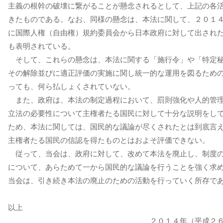
主義の根幹の破壊に繋がることが懸念されるとして、上記の各
きたものである。なお、同様の懸念は、本法に関して、２０１
に国際人権（自由権）規約委員会から日本政府に対して出され
も表明されている。
そして、これらの懸念は、本法に関する「施行令」や「特定
その解除並びに適正評価の実施に関し統一的な運用を図るため
っても、何ら払しょくされていない。
また、政府は、本法の制定過程において、罰則強化や人的管
立法の必要性について主権者たる国民に対して十分な説明をし
ため、本法に関しては、国民的な議論が尽くされたとは到底言
主権者たる国民の信認を得たものとはおよそ評価できない。
従って、当会は、政府に対して、改めて本法を廃止し、制度
について、あらためて一から国民的な議論を行うことを強く求
当会は、引き続き本法の廃止のための活動を行っていく所存で
以上
２０１４年（平成２６年）１