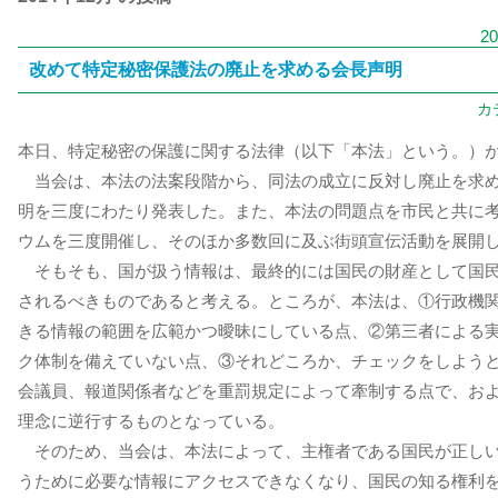
2
改めて特定秘密保護法の廃止を求める会長声明
カ
本日、特定秘密の保護に関する法律（以下「本法」という。）
当会は、本法の法案段階から、同法の成立に反対し廃止を求
明を三度にわたり発表した。また、本法の問題点を市民と共に
ウムを三度開催し、そのほか多数回に及ぶ街頭宣伝活動を展開
そもそも、国が扱う情報は、最終的には国民の財産として国
されるべきものであると考える。ところが、本法は、①行政機
きる情報の範囲を広範かつ曖昧にしている点、②第三者による
ク体制を備えていない点、③それどころか、チェックをしよう
会議員、報道関係者などを重罰規定によって牽制する点で、お
理念に逆行するものとなっている。
そのため、当会は、本法によって、主権者である国民が正し
うために必要な情報にアクセスできなくなり、国民の知る権利