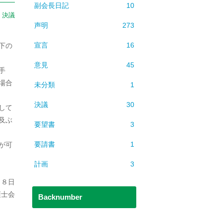
副会長日記
10
：
決議
声明
273
宣言
16
下の
意見
45
手
場合
未分類
1
決議
30
して
及ぶ
要望書
3
要請書
1
が可
計画
3
２８日
護士会
Backnumber