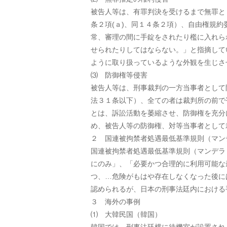
被告人等は、有罪判決を受けるまで無罪と
条２項(ａ)、同１４条２項）、自由権規
常、審理の間に手錠をされたり檻に入れら
せられたりしてはならない。」と指摘して
ように取り扱っているような外観を生じさ
⑶ 防御権等侵害
被告人等は、刑事裁判の一方当事者として
法３１条以下）、全ての者は裁判所の前で
とは、訴訟活動を萎縮させ、防御権を充分
め、被告人等の防御権、対等当事者として
２ 国連被拘禁者処遇最低基準規則（マン
国連被拘禁者処遇最低基準規則（マンデラ
にのみ」、「必要かつ合理的に利用可能な
つ、…危険がもはや存在しなくなった後に
認められるが、日本の刑事法廷内における
３ 海外の事例
⑴ 大韓民国（韓国）