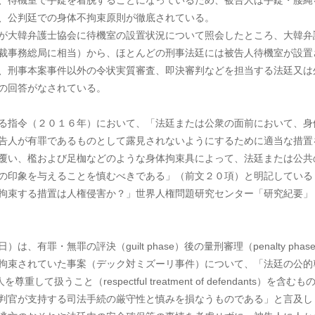
、待機室で手錠を着脱することになっているため、被告人は手錠・腰縄
、公判廷での身体不拘束原則が徹底されている。
が大韓弁護士協会に待機室の設置状況について照会したところ、大韓弁
裁事務総局に相当）から、ほとんどの刑事法廷には被告人待機室が設置
、刑事本案事件以外の令状実質審査、即決審判などを担当する法廷又は
の回答がなされている。
る指令（２０１６年）において、「法廷または公衆の面前において、身
告人が有罪であるものとして露見されないようにするために適当な措置
覆い、檻および足枷などのような身体拘束具によって、法廷または公共
の印象を与えることを慎むべきである」（前文２０項）と明記している
拘束する措置は人権侵害か？」世界人権問題研究センター「研究紀要」
有罪・無罪の評決（guilt phase）後の量刑審理（penalty phas
拘束されていた事案（デック対ミズーリ事件）について、「法廷の公的
被告人を尊重して扱うこと（respectful treatment of defendants）を含む
判官が支持する司法手続の厳守性と慎みを損なうものである」と言及し