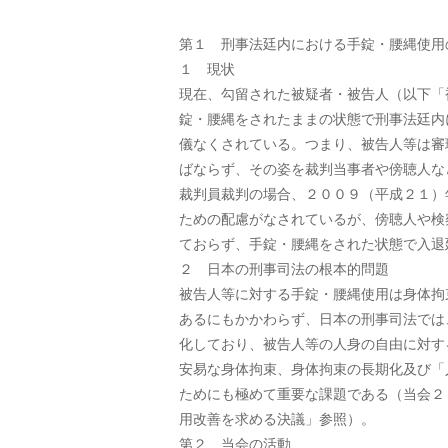
第１ 刑事法廷内における手錠・腰縄使用
１ 現状
現在、勾留された被疑者・被告人（以下「
錠・腰縄をされたままの状態で刑事法廷内
儀なくされている。つまり、被告人等は審
ばならず、その姿を裁判当事者や傍聴人な
裁判員裁判の場合、２００９（平成２１）
ための配慮がなされているが、傍聴人や検
ておらず、手錠・腰縄をされた状態で入退
２ 日本の刑事司法の根本的問題
被告人等に対する手錠・腰縄使用は身体拘
あるにもかかわらず、日本の刑事司法では
化しており、被告人等の人身の自由に対す
安易な身体拘束、身体拘束の長期化及び「
ためにも極めて重要な課題である（当会２
用改善を求める決議」参照）。
第２ 当会の活動