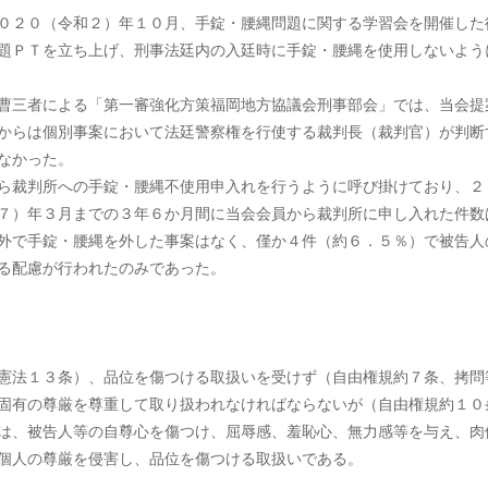
０２０（令和２）年１０月、手錠・腰縄問題に関する学習会を開催した
題ＰＴを立ち上げ、刑事法廷内の入廷時に手錠・腰縄を使用しないよう
曹三者による「第一審強化方策福岡地方協議会刑事部会」では、当会提
からは個別事案において法廷警察権を行使する裁判長（裁判官）が判断
なかった。
ら裁判所への手錠・腰縄不使用申入れを行うように呼び掛けており、２
７）年３月までの３年６か月間に当会会員から裁判所に申し入れた件数
外で手錠・腰縄を外した事案はなく、僅か４件（約６．５％）で被告人
る配慮が行われたのみであった。
憲法１３条）、品位を傷つける取扱いを受けず（自由権規約７条、拷問
固有の尊厳を尊重して取り扱われなければならないが（自由権規約１０
は、被告人等の自尊心を傷つけ、屈辱感、羞恥心、無力感等を与え、肉
個人の尊厳を侵害し、品位を傷つける取扱いである。