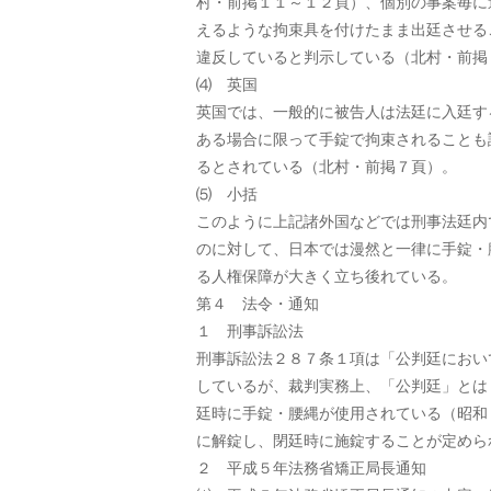
村・前掲１１～１２頁）、個別の事案毎に
えるような拘束具を付けたまま出廷させる
違反していると判示している（北村・前掲
⑷ 英国
英国では、一般的に被告人は法廷に入廷す
ある場合に限って手錠で拘束されることも
るとされている（北村・前掲７頁）。
⑸ 小括
このように上記諸外国などでは刑事法廷内
のに対して、日本では漫然と一律に手錠・
る人権保障が大きく立ち後れている。
第４ 法令・通知
１ 刑事訴訟法
刑事訴訟法２８７条１項は「公判廷におい
しているが、裁判実務上、「公判廷」とは
廷時に手錠・腰縄が使用されている（昭和
に解錠し、閉廷時に施錠することが定めら
２ 平成５年法務省矯正局長通知