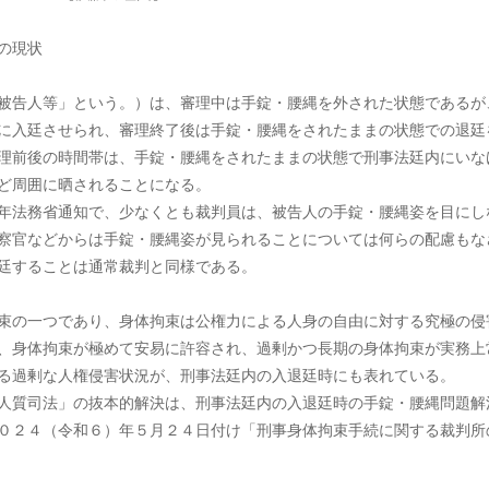
の現状
被告人等」という。）は、審理中は手錠・腰縄を外された状態であるが
に入廷させられ、審理終了後は手錠・腰縄をされたままの状態での退廷
理前後の時間帯は、手錠・腰縄をされたままの状態で刑事法廷内にいな
ど周囲に晒されることになる。
年法務省通知で、少なくとも裁判員は、被告人の手錠・腰縄姿を目にし
察官などからは手錠・腰縄姿が見られることについては何らの配慮もな
廷することは通常裁判と同様である。
束の一つであり、身体拘束は公権力による人身の自由に対する究極の侵
、身体拘束が極めて安易に許容され、過剰かつ長期の身体拘束が実務上
る過剰な人権侵害状況が、刑事法廷内の入退廷時にも表れている。
人質司法」の抜本的解決は、刑事法廷内の入退廷時の手錠・腰縄問題解
０２４（令和６）年５月２４日付け「刑事身体拘束手続に関する裁判所