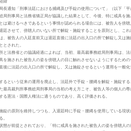
経緯
局長通知「刑事法廷における捕縄及び手錠の使用について」（以下「平
総局刑事局と法務省矯正局が協議した結果として、今後、特に戒具を施
とは避けるべきであるという事情が認められる場合には、被告人を傍聴
退廷させて、傍聴人のいない所で解錠・施錠することを原則とし、これ
は、被告人の入廷直前又は退廷直後に法廷の出入口の所で解錠し又は施
ととされた。
所と法務省との協議経過によれば、当初、最高裁事務総局刑事局は、法
具を施された被告人の姿を傍聴人の目に触れさせないようにするための
直後に法廷の出入口の所で解錠し、又は施錠させるという運用を一般化
するという従来の運用を廃止し、法廷外で手錠・腰縄を解錠・施錠する
た最高裁判所事務総局刑事局の当初の考え方こそ、被告人等の個人の尊
する憲法・国際人権法に適うものであり、高く評価される。
施錠の原則を維持しつつも、入退廷時に手錠・腰縄を使用している現状
る。
状態が前提とされており、「特に戒具を施された被告人の姿を傍聴人の