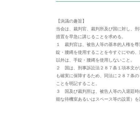
【決議の趣旨】
当会は、裁判官、裁判所及び国に対し、刑
措置を早急に講じることを求める。
１ 裁判官は、被告人等の基本的人権を尊
錠・腰縄を使用することを今すぐにやめ、
以外は、手錠・腰縄を使用しないこと。
２ 国は、刑事訴訟法２８７条１項本文が
も確実に保障するため、同法に２８７条の
ことを明記すること。
３ 国及び裁判所は、被告人等の入退廷時
能な待機室あるいはスペース等の設置）を