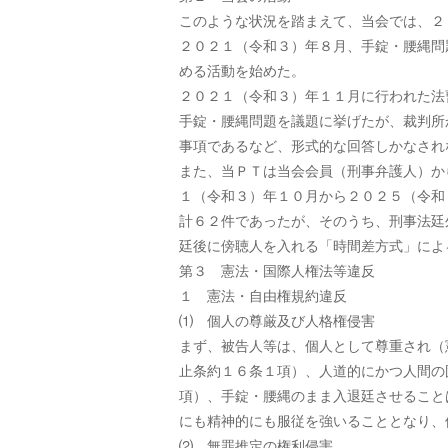
このような状況を踏まえて、当会では、２
２０２１（令和３）年８月、手錠・腰縄問
める活動を始めた。
２０２１（令和３）年１１月に行われた法
手錠・腰縄問題を議題に挙げたが、裁判所
事項であるなど、形式的な回答しかなされ
また、当ＰＴは当会会員（刑事弁護人）か
１（令和３）年１０月から２０２５（令和
計６２件であったが、そのうち、刑事法廷
廷後に傍聴人を入れる「時間差方式」によ
第３ 憲法・国際人権法等違反
１ 憲法・自由権規約違反
⑴ 個人の尊厳及び人格権侵害
まず、被告人等は、個人として尊重され（
止条約１６条１項）、人道的にかつ人間の
項）、手錠・腰縄のまま入退廷させること
にも精神的にも服従を強いることとなり、
⑵ 無罪推定の権利侵害