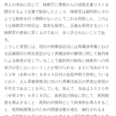
求人の求めに応じて、検察庁に警察からの送致文書リストを
開示するよう文書で勧告したところ、検察官は裁判所にその
ような勧告を行う権限がないとしてこれを拒絶した。このよ
うな検察官の対応は、真実を探求し、正義を実現するという
検察官の使命に背くものであり、全く許されないことであ
る。
こうした背景には、現行の刑事訴訟法には再審請求審におけ
る証拠開示の明文規定がなく再審請求の審理に関して裁判体
による格差が生じていることで裁判所の勧告に検察官への拘
束力が生じないということが挙げられる。まさに当会が２０
２２年（令和４年）８月２４日付け会長声明で宣明している
とおり、えん罪被害救済に向けた再審法改正の早急な実現が
不可欠であることを示している。加えて、当会は２０２０年
（令和２年）９月１８日に、政府及び国会に対して、死刑制
度を廃止すること、死刑の代替刑として終身刑を導入するこ
と、死刑制度廃止のための関連法案が成立・施行されるま