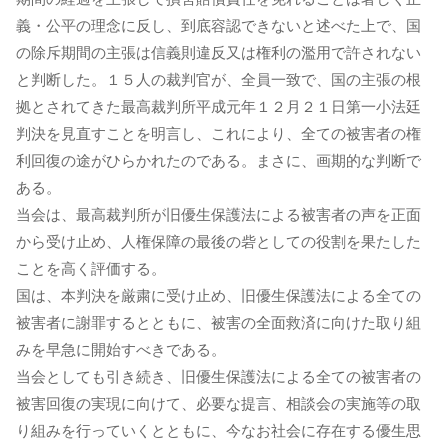
義・公平の理念に反し、到底容認できないと述べた上で、国
の除斥期間の主張は信義則違反又は権利の濫用で許されない
と判断した。１５人の裁判官が、全員一致で、国の主張の根
拠とされてきた最高裁判所平成元年１２月２１日第一小法廷
判決を見直すことを明言し、これにより、全ての被害者の権
利回復の途がひらかれたのである。まさに、画期的な判断で
ある。
当会は、最高裁判所が旧優生保護法による被害者の声を正面
から受け止め、人権保障の最後の砦としての役割を果たした
ことを高く評価する。
国は、本判決を厳粛に受け止め、旧優生保護法による全ての
被害者に謝罪するとともに、被害の全面救済に向けた取り組
みを早急に開始すべきである。
当会としても引き続き、旧優生保護法による全ての被害者の
被害回復の実現に向けて、必要な提言、相談会の実施等の取
り組みを行っていくとともに、今なお社会に存在する優生思