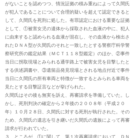
がないことを認めつつ、情況証拠の積み重ねによって久間氏
が犯人であることについて合理的疑いを超えて認定できると
して、久間氏を死刑に処した。有罪認定における重要な証拠
として、①被害女児の遺体から採取された血液の中に、犯人
に由来すると認められる血液が混在し、その血液から検出さ
れたＤＮＡ型が久間氏のそれと一致したとする警察庁科学警
察研究所の鑑定結果（ＭＣＴ１１８型鑑定）のほか、②事件
当日に拐取現場とみられる通学路上で被害女児を目撃したと
する供述調書や、③遺留品発見現場とされる地点付近で事件
当日に久間氏の所有車両と特徴が一致するとみられる車両を
見たとする目撃証言などが挙げられた。
久間氏はその後も無実を訴え、再審請求を準備していた。し
かし、死刑判決の確定から２年後の２００８年（平成２０
年）１０月２８日、久間氏に対する死刑が執行された。その
ため、久間氏の遺志を引き継いだ久間氏の遺族によって再審
請求が行われていた。
３ ところが、①に関して、第１次再審請求において、ＤＮ