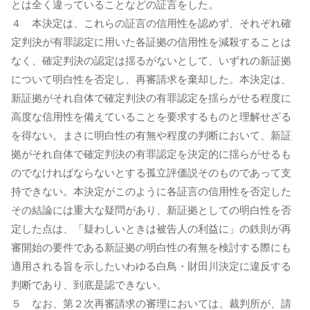
とは全く違っていることなどの証言をした。
４ 本決定は、これらの証言の信用性を認めず、それぞれ確
定判決が有罪認定に用いた各証拠の信用性を減殺することは
なく、確定判決の認定は揺るがないとして、いずれの新証拠
について明白性を否定し、再審請求を棄却した。本決定は、
新証拠がそれ自体で確定判決の有罪認定を揺らがせる程度に
高度な信用性を備えていることを要求するものと理解せざる
を得ない。まさに明白性の有無や程度の判断において、新証
拠がそれ自体で確定判決の有罪認定を決定的に揺らがせるも
のでなければならないとする孤立評価説そのものであって支
持できない。本決定がこのように各証言の信用性を否定した
その結論には重大な疑問があり、新証拠としての明白性を否
定した点は、「疑わしいときは被告人の利益に」の鉄則が再
審開始の要件である新証拠の明白性の有無を検討する際にも
適用される旨を示したいわゆる白鳥・財田川決定に違反する
判断であり、到底是認できない。
５ なお、第２次再審請求の審理においては、裁判所が、請