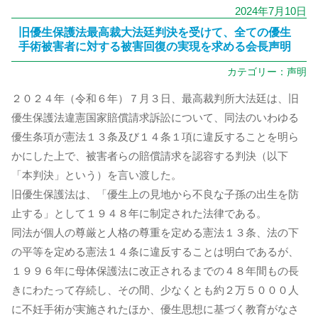
2024年7月10日
旧優生保護法最高裁大法廷判決を受けて、全ての優生
手術被害者に対する被害回復の実現を求める会長声明
カテゴリー：
声明
２０２４年（令和６年）７月３日、最高裁判所大法廷は、旧
優生保護法違憲国家賠償請求訴訟について、同法のいわゆる
優生条項が憲法１３条及び１４条１項に違反することを明ら
かにした上で、被害者らの賠償請求を認容する判決（以下
「本判決」という）を言い渡した。
旧優生保護法は、「優生上の見地から不良な子孫の出生を防
止する」として１９４８年に制定された法律である。
同法が個人の尊厳と人格の尊重を定める憲法１３条、法の下
の平等を定める憲法１４条に違反することは明白であるが、
１９９６年に母体保護法に改正されるまでの４８年間もの長
きにわたって存続し、その間、少なくとも約２万５０００人
に不妊手術が実施されたほか、優生思想に基づく教育がなさ