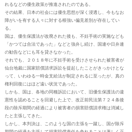
れるなどの優生政策が推進されたのである。
その結果、日本の社会には優生思想が深く浸透し、今もなお
障がいを有する人々に対する根強い偏見差別が存在してい
る。
国は、優生保護法が改廃された後も、不妊手術の実施なども
「かつては合法であった」などと強弁し続け、国連や日弁連
の勧告などにも耳を貸さなかった。
それでも、２０１８年に不妊手術を受けさせられた被害者が
仙台地裁に国家賠償請求訴訟を提起したことがきっかけとな
って、いわゆる一時金支給法が制定されるに至ったが、真の
権利回復にはほど遠い状況であった。
しかも、国は、各地の同種訴訟において、旧優生保護法の違
憲性を認めることを回避した上で、改正前民法第７２４条後
段の除斥期間の経過により被害者の損害賠償請求権は消滅し
たと主張してきた。
しかし、本判決は、このような国の主張を一蹴し、国が除斥
期間の経過を主張して損害賠償責任を免れることは著しく正