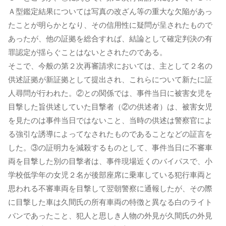
Ａ型鑑定結果については写真の改ざん等の重大な欠陥があっ
たことが明らかとなり、その信用性に疑問が呈されたもので
あったが、他の証拠を総合すれば、結論として確定判決の有
罪認定が揺らぐことはないとされたのである。
そこで、今般の第２次再審請求においては、主として２名の
供述証拠が新証拠として提出され、これらについて新たに証
人尋問が行われた。②との関係では、事件当日に被害女児を
目撃した旨供述していた目撃者（②の供述者）は、被害女児
を見たのは事件当日ではないこと、当時の供述は警察官によ
る強引な誘導によってなされたものであることなどの証言を
した。③の証明力を減殺するものとして、事件当日に不審車
両を目撃した別の目撃者は、事件現場近くのバイパスで、小
学校低学年の女児２名が後部座席に乗車している犯行車両と
思われる不審車両を目撃して翌朝警察に通報したが、その際
に目撃した車は久間氏の所有車両の特徴と異なる白のライト
バンであったこと、犯人と思しき人物の外見が久間氏の外見