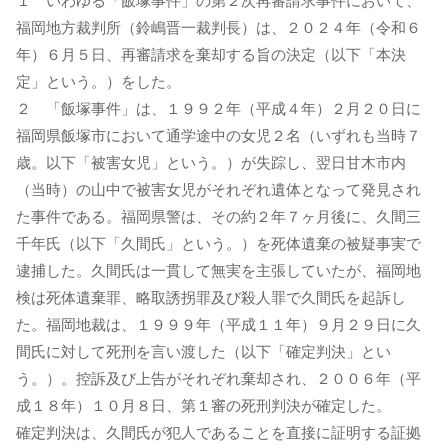
１ いわゆる「飯塚事件」の第２次再審請求事件において、
福岡地方裁判所（鈴嶋晋一裁判長）は、２０２４年（令和６
年）６月５日、再審請求を棄却する旨の決定（以下「本決
定」という。）をした。
２ 「飯塚事件」は、１９９２年（平成４年）２月２０日に
福岡県飯塚市において通学途中の女児２名（いずれも当時７
歳。以下「被害女児」という。）が失踪し、翌日甘木市内
（当時）の山中で被害女児がそれぞれ遺体となって発見され
た事件である。福岡県警は、その約２年７ヶ月後に、久間三
千年氏（以下「久間氏」という。）を死体遺棄の被疑事実で
逮捕した。久間氏は一貫して無実を主張していたが、福岡地
検は死体遺棄罪、略取誘拐罪及び殺人罪で久間氏を起訴し
た。福岡地裁は、１９９９年（平成１１年）９月２９日に久
間氏に対して死刑を言い渡した（以下「確定判決」とい
う。）。控訴及び上告がそれぞれ棄却され、２００６年（平
成１８年）１０月８日、第１審の死刑判決が確定した。
確定判決は、久間氏が犯人であることを直接に証明する証拠