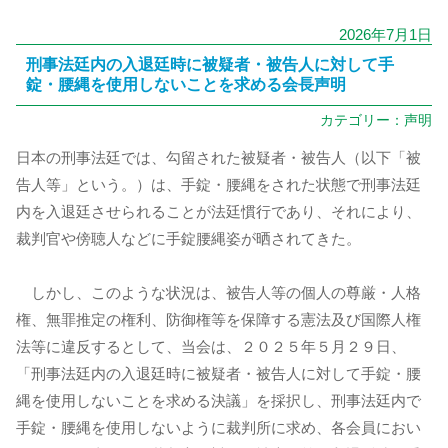
2026年7月1日
刑事法廷内の入退廷時に被疑者・被告人に対して手
錠・腰縄を使用しないことを求める会長声明
カテゴリー：
声明
日本の刑事法廷では、勾留された被疑者・被告人（以下「被
告人等」という。）は、手錠・腰縄をされた状態で刑事法廷
内を入退廷させられることが法廷慣行であり、それにより、
裁判官や傍聴人などに手錠腰縄姿が晒されてきた。
しかし、このような状況は、被告人等の個人の尊厳・人格
権、無罪推定の権利、防御権等を保障する憲法及び国際人権
法等に違反するとして、当会は、２０２５年５月２９日、
「刑事法廷内の入退廷時に被疑者・被告人に対して手錠・腰
縄を使用しないことを求める決議」を採択し、刑事法廷内で
手錠・腰縄を使用しないように裁判所に求め、各会員におい