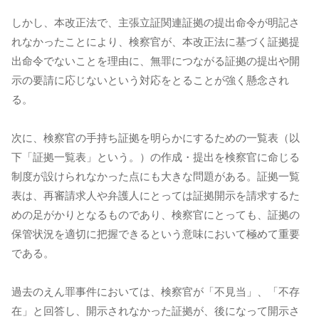
しかし、本改正法で、主張立証関連証拠の提出命令が明記さ
れなかったことにより、検察官が、本改正法に基づく証拠提
出命令でないことを理由に、無罪につながる証拠の提出や開
示の要請に応じないという対応をとることが強く懸念され
る。
次に、検察官の手持ち証拠を明らかにするための一覧表（以
下「証拠一覧表」という。）の作成・提出を検察官に命じる
制度が設けられなかった点にも大きな問題がある。証拠一覧
表は、再審請求人や弁護人にとっては証拠開示を請求するた
めの足がかりとなるものであり、検察官にとっても、証拠の
保管状況を適切に把握できるという意味において極めて重要
である。
過去のえん罪事件においては、検察官が「不見当」、「不存
在」と回答し、開示されなかった証拠が、後になって開示さ