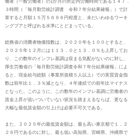
働者（一般労働者）の1か月の所定内労働時間である１４７．
３時間（「毎月勤労統計調査 令和７年分結果確報」）で計
算すると月額１５万５６９６円程度と、未だいわゆるワーキ
ングプアと呼ばれる水準にとどまっている。
総務省の消費者物価指数は、２０２０年を１００とすると、
２０２５年１２月には１１３．０と１３．０％も上昇してお
り、この数年のインフレ基調は収まる気配がないのに対し、
厚生労働省の「毎月勤労統計調査令和７年分結果確報」によ
ると、現金給与総額（事業所規模５人以上）での実質賃金指
数は前年比１．３％減となり、４年連続での前年比マイナス
となった。このように、この数年のインフレ基調に労働者の
賃金上昇が追いついていない状況を踏まえるならば、更なる
大幅な最低賃金額の引上げは必要不可欠である。
また、２０２５年の最低賃金額は、最も高い東京都で１，２
２６円であるのに対し、最も低い高知県、宮崎県、沖縄県で