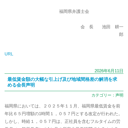
福岡県弁護士会
会 長 池田 耕一
郎
URL
2026年6月11日
最低賃金額の大幅な引上げ及び地域間格差の解消を求
める会長声明
カテゴリー：
声明
福岡県においては、２０２５年１１月、福岡県最低賃金を前
年比６５円増額の1時間１，０５７円とする改定が行われた。
しかし、時給１，０５７円は、正社員を含むフルタイムの労