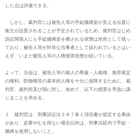
した点は評価できる。
しかし、裁判官には被告人等の手錠腰縄姿が見える位置に
衝立が設置されることが予定されているため、裁判官はじめ
訴訟関係人にも手錠腰縄姿を晒される状態は依然として残っ
ており、被告人等が対等な当事者として扱われているとはい
えず、いまだ被告人等の人権侵害状態が続いている。
よって、当会は、被告人等の個人の尊厳・人格権、無罪推定
の権利、防御権等の基本的人権を十分に保障するために、裁
判官、裁判所及び国に対し、改めて、以下の措置を早急に講
じることを求める。
１ 裁判官は、刑事訴訟法２８７条１項但書が規定する事由
があり、必要やむを得ない場合以外は、刑事法廷内で手錠・
腰縄を使用しないこと。