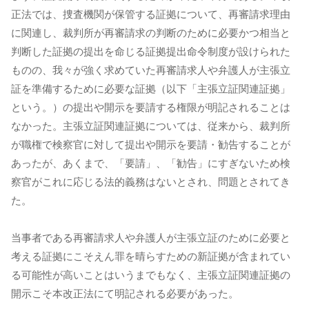
正法では、捜査機関が保管する証拠について、再審請求理由
に関連し、裁判所が再審請求の判断のために必要かつ相当と
判断した証拠の提出を命じる証拠提出命令制度が設けられた
ものの、我々が強く求めていた再審請求人や弁護人が主張立
証を準備するために必要な証拠（以下「主張立証関連証拠」
という。）の提出や開示を要請する権限が明記されることは
なかった。主張立証関連証拠については、従来から、裁判所
が職権で検察官に対して提出や開示を要請・勧告することが
あったが、あくまで、「要請」、「勧告」にすぎないため検
察官がこれに応じる法的義務はないとされ、問題とされてき
た。
当事者である再審請求人や弁護人が主張立証のために必要と
考える証拠にこそえん罪を晴らすための新証拠が含まれてい
る可能性が高いことはいうまでもなく、主張立証関連証拠の
開示こそ本改正法にて明記される必要があった。