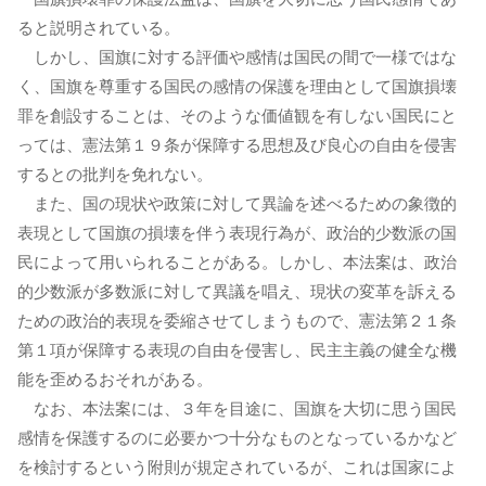
ると説明されている。
しかし、国旗に対する評価や感情は国民の間で一様ではな
く、国旗を尊重する国民の感情の保護を理由として国旗損壊
罪を創設することは、そのような価値観を有しない国民にと
っては、憲法第１９条が保障する思想及び良心の自由を侵害
するとの批判を免れない。
また、国の現状や政策に対して異論を述べるための象徴的
表現として国旗の損壊を伴う表現行為が、政治的少数派の国
民によって用いられることがある。しかし、本法案は、政治
的少数派が多数派に対して異議を唱え、現状の変革を訴える
ための政治的表現を委縮させてしまうもので、憲法第２１条
第１項が保障する表現の自由を侵害し、民主主義の健全な機
能を歪めるおそれがある。
なお、本法案には、３年を目途に、国旗を大切に思う国民
感情を保護するのに必要かつ十分なものとなっているかなど
を検討するという附則が規定されているが、これは国家によ