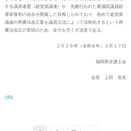
する議員連盟（超党派議連）が、先般行われた衆議院議員総
選挙後初の会合を開催した旨報じられており、改めて超党派
議連の再審法改正案を議員立法によって法制化するという再
審法改正の実現のため、全力を尽くす決意である。
２０２６年（令和８年）３月１７日
福岡県弁護士会
会長 上田 英友
URL
投