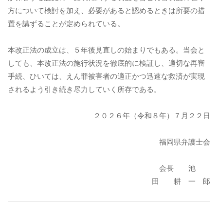
方について検討を加え、必要があると認めるときは所要の措
置を講ずることが定められている。
本改正法の成立は、５年後見直しの始まりでもある。当会と
しても、本改正法の施行状況を徹底的に検証し、適切な再審
手続、ひいては、えん罪被害者の適正かつ迅速な救済が実現
されるよう引き続き尽力していく所存である。
２０２６年（令和８年）７月２２日
福岡県弁護士会
会長 池
田 耕 一 郎