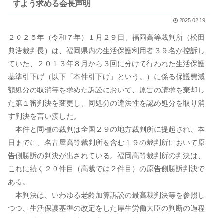
すよう求める会長声明
2025.02.19
２０２５年（令和７年）１月２９日、福岡高等裁判所（松田
典浩裁判長）は、福岡県内の生活保護利用者３９名が控訴し
ていた、２０１３年８月から３回に分けて行われた生活保護
基準引下げ（以下「本件引下げ」という。）に係る保護費減
額処分の取消等を求めた訴訟において、原告の請求を棄却し
た第１審判決を変更し、同処分の違法性を認め処分を取り消
す判決を言い渡した。
本件と同種の裁判は全国２９の地方裁判所に提起され、本
日までに、名古屋高等裁判所を含む１９の裁判所において原
告側勝訴の判決が出されている。福岡高等裁判所の判決は、
これに続く２０件目（高裁では２件目）の原告側勝訴判決で
ある。
本判決は、いわゆる老齢加算訴訟の最高裁判決等を参照し
つつ、生活保護基準の改定をした厚生労働大臣の判断の過程