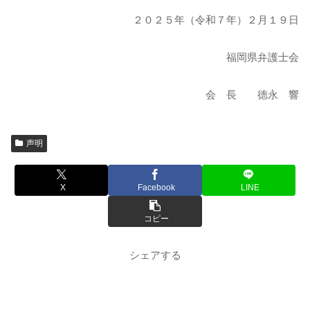
２０２５年（令和７年）２月１９日
福岡県弁護士会
会 長 德永 響
声明
X
Facebook
LINE
コピー
シェアする