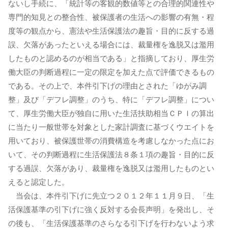
ないし手続に、「統計等の客観的数値等との合理的関連性や
専門的知見との整合性、被保護者の生活への影響の有無・程
度等の観点から、憲法や生活保護法の趣旨・目的に反する過
誤、欠落があったといえる場合には、裁量権を逸脱又は濫用
したものと認めるのが相当である」と指摘しており、厚生労
働大臣の判断過程に一定の限定を加えた点で評価できるもの
である。その上で、本件引下げの理由とされた「ゆがみ調
整」及び「デフレ調整」のうち、特に「デフレ調整」につい
て、厚生労働大臣が独自に用いた生活扶助相当ＣＰＩの算出
に当たり一般世帯を対象とした家計調査に基づくウエイトを
用いており、被保護世帯の消費構造を考慮しなかった点にお
いて、その判断過程に生活保護法８条１項の趣旨・目的に反
する過誤、欠落があり、裁量権を逸脱又は濫用したものとい
えると認定した。
当会は、本件引下げに先立つ２０１２年１１月９日、「生
活保護基準の引下げに強く反対する会長声明」を発出し、そ
の後も、「生活保護基準のさらなる引下げを行わないよう求