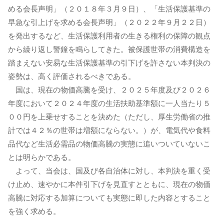
める会長声明」（２０１８年３月９日）、「生活保護基準の
早急な引上げを求める会長声明」（２０２２年９月２２日）
を発出するなど、生活保護利用者の生きる権利の保障の観点
から繰り返し警鐘を鳴らしてきた。被保護世帯の消費構造を
踏まえない安易な生活保護基準の引下げを許さない本判決の
姿勢は、高く評価されるべきである。
国は、現在の物価高騰を受け、２０２５年度及び２０２６
年度において２０２４年度の生活扶助基準額に一人当たり５
００円を上乗せすることを決めた（ただし、厚生労働省の推
計では４２％の世帯は増額にならない。）が、電気代や食料
品代など生活必需品の物価高騰の実態に追いついていないこ
とは明らかである。
よって、当会は、国及び各自治体に対し、本判決を重く受
け止め、速やかに本件引下げを見直すとともに、現在の物価
高騰に対応する加算についても実態に即した内容とすること
を強く求める。