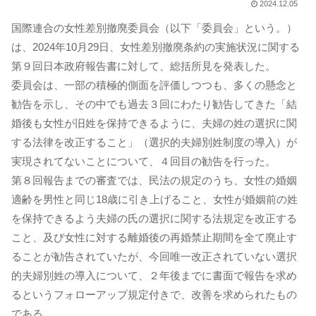
2024.12.05
国際連合の女性差別撤廃委員会（以下「委員会」という。）
は、2024年10月29日、女性差別撤廃条約の実施状況に関する
第９回日本政府報告書に対して、総括所見を発表した。
委員会は、一部の積極的側面を評価しつつも、多くの懸念と
勧告を示し、その中でも過去３回にわたり勧告してきた「結
婚後も女性が旧姓を保持できるように、夫婦の姓の選択に関
する法律を改正すること」（選択的夫婦別姓制度の導入）が
実現されてないことについて、４回目の勧告を行った。
第８回報告までの審査では、民法の規定のうち、女性の婚姻
適齢を男性と同じ18歳に引き上げること、女性が婚姻前の姓
を保持できるよう夫婦の氏の選択に関する法規定を改正する
こと、及び女性に対する離婚後の再婚禁止期間を全て廃止す
ることが勧告されていたが、今回唯一改正されていない選択
的夫婦別姓の導入について、２年後までに書面で報告を求め
るというフォローアップ規定付きで、改善を求められたもの
である。