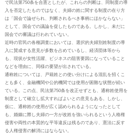
で民法第750条を合憲としたが、これらの判断は、同制度の導
入を否定したものではなく、夫婦の姓に関する制度の在り方
は「国会で論ぜられ、判断されるべき事柄にほかならない」
として、国会での議論を促したものである。しかし、未だに
国会での審議は行われていない。
近時の官民の各種調査においては、選択的夫婦別姓制度の導
入に賛成する意見が多数を占めているし、経済団体等から
も、現状が女性活躍、ビジネスの阻害要因になっていること
などを理由に、同様の要望が出されている。
通称姓については、戸籍姓との使い分けによる混乱を招くこ
とも多く、金融機関や公的機関では使用が困難な状態が続い
ている。この点、民法第750条を改正せずとも、通称姓使用を
制度として確立し拡大すればよいとの意見もある。しかし、
仮に、通称姓の使用が広く認められるようになったとして
も、婚姻に際し夫婦の一方が改姓を強いられるという人格権
侵害や両性の本質的な平等違反は残るのであり、憲法に反す
る人権侵害の解消にはならない。