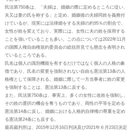
民法第750条は、「夫婦は、婚姻の際に定めるところに従い、
夫又は妻の氏を称する」と定め、婚姻後の夫婦同姓を義務付
けているが、現実には法律婚をする夫婦の約95％の割合で、
女性が姓を変えており、実際には、女性に夫の姓を採用する
ことを強いていることも多い。この点については2022年11月
の国際人権自由権規約委員会の総括所見でも懸念を表明され
ているところである。
氏名は個人の識別機能を有するだけではなく個人の人格の象
徴であり、氏名の変更を強制されない自由も憲法第13条の人
格権として保障される。婚姻に際して一方当事者に姓の変更
を強制することは、憲法第13条に反する。
また、民法第750条は、事実上、多くの女性に改姓を強制し、
その姓の選択の機会を奪うものであり、両性の平等を定める
憲法第14条に反し、婚姻における人格的自律権の尊重を定め
る憲法第24条にも反する。
最高裁判所は、2015年12月16日判決及び2021年６月23日決定