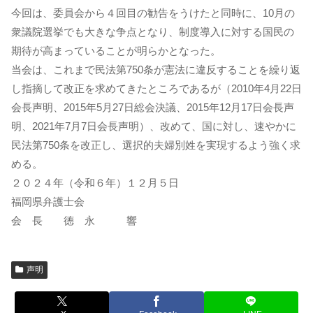
今回は、委員会から４回目の勧告をうけたと同時に、10月の
衆議院選挙でも大きな争点となり、制度導入に対する国民の
期待が高まっていることが明らかとなった。
当会は、これまで民法第750条が憲法に違反することを繰り返
し指摘して改正を求めてきたところであるが（2010年4月22日
会長声明、2015年5月27日総会決議、2015年12月17日会長声
明、2021年7月7日会長声明）、改めて、国に対し、速やかに
民法第750条を改正し、選択的夫婦別姓を実現するよう強く求
める。
２０２４年（令和６年）１２月５日
福岡県弁護士会
会 長 德 永 響
声明