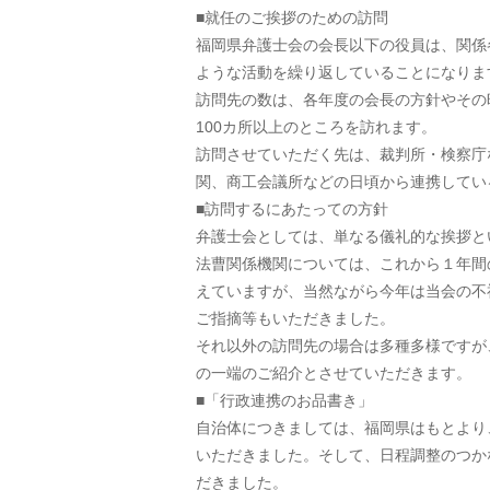
■就任のご挨拶のための訪問
福岡県弁護士会の会長以下の役員は、関係
ような活動を繰り返していることになりま
訪問先の数は、各年度の会長の方針やその
100カ所以上のところを訪れます。
訪問させていただく先は、裁判所・検察庁
関、商工会議所などの日頃から連携してい
■訪問するにあたっての方針
弁護士会としては、単なる儀礼的な挨拶と
法曹関係機関については、これから１年間
えていますが、当然ながら今年は当会の不
ご指摘等もいただきました。
それ以外の訪問先の場合は多種多様ですが
の一端のご紹介とさせていただきます。
■「行政連携のお品書き」
自治体につきましては、福岡県はもとより
いただきました。そして、日程調整のつか
だきました。