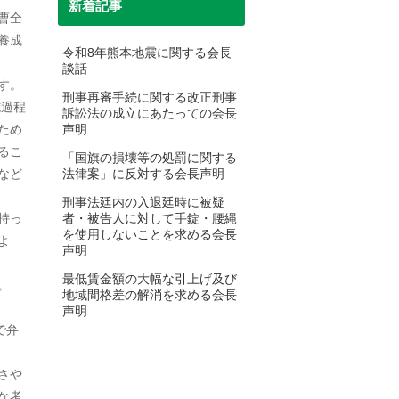
新着記事
曹全
2025年2月
養成
令和8年熊本地震に関する会長
談話
2025年1月
す。
刑事再審手続に関する改正刑事
施過程
2024年12月
訴訟法の成立にあたっての会長
ため
声明
2024年10月
るこ
「国旗の損壊等の処罰に関する
など
法律案」に反対する会長声明
2024年9月
刑事法廷内の入退廷時に被疑
2024年7月
持っ
者・被告人に対して手錠・腰縄
を使用しないことを求める会長
よ
2024年6月
声明
最低賃金額の大幅な引上げ及び
。
2024年5月
地域間格差の解消を求める会長
声明
2024年4月
で弁
2024年3月
さや
2024年2月
な考