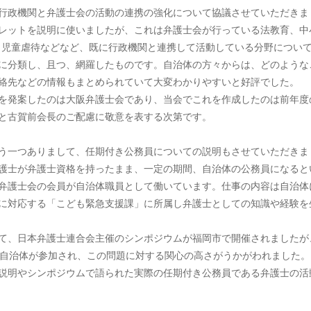
行政機関と弁護士会の活動の連携の強化について協議させていただきま
レットを説明に使いましたが、これは弁護士会が行っている法教育、中
、児童虐待などなど、既に行政機関と連携して活動している分野につい
に分類し、且つ、網羅したものです。自治体の方々からは、どのような
絡先などの情報もまとめられていて大変わかりやすいと好評でした。
を発案したのは大阪弁護士会であり、当会でこれを作成したのは前年度
と古賀前会長のご配慮に敬意を表する次第です。
う一つありまして、任期付き公務員についての説明もさせていただきま
護士が弁護士資格を持ったまま、一定の期間、自治体の公務員になると
弁護士会の会員が自治体職員として働いています。仕事の内容は自治体
に対応する「こども緊急支援課」に所属し弁護士としての知識や経験を
て、日本弁護士連合会主催のシンポジウムが福岡市で開催されましたが
ぶ自治体が参加され、この問題に対する関心の高さがうかがわれました。
説明やシンポジウムで語られた実際の任期付き公務員である弁護士の活