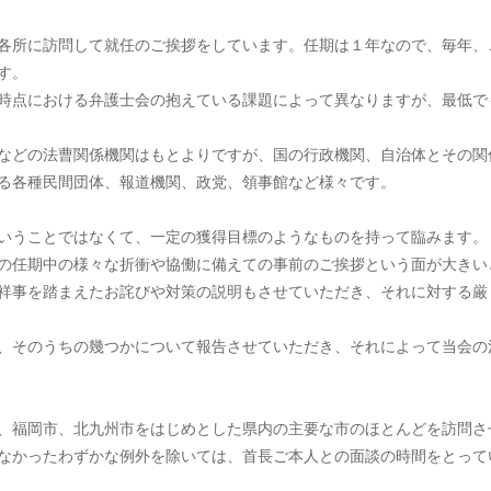
各所に訪問して就任のご挨拶をしています。任期は１年なので、毎年、
す。
時点における弁護士会の抱えている課題によって異なりますが、最低で
などの法曹関係機関はもとよりですが、国の行政機関、自治体とその関
る各種民間団体、報道機関、政党、領事館など様々です。
いうことではなくて、一定の獲得目標のようなものを持って臨みます。
の任期中の様々な折衝や協働に備えての事前のご挨拶という面が大きい
祥事を踏まえたお詫びや対策の説明もさせていただき、それに対する厳
、そのうちの幾つかについて報告させていただき、それによって当会の
、福岡市、北九州市をはじめとした県内の主要な市のほとんどを訪問さ
なかったわずかな例外を除いては、首長ご本人との面談の時間をとって