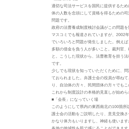
適切な司法サービスを国民に提供するため
体の人数を念頭にして資格を得るための司
問題です。
政府の法曹養成制度検討会議がこの問題を
マスコミでも報道されていますが、200
でいろいろと問題が発生しました。例えば
多額の借金を負う人が多いこと。裁判官、
と。こうした現状から、法曹教育を担う法
です。
少しでも現状を知っていただくために、問
ておられました。弁護士会の役員が尋ねて
り、自治体の方々、民間団体の方々でもこ
これから制度設計の本格的見直しが始めら
■「会長」になっていく場
このようにして県内の東西南北の100箇
護士会の活動をご説明したり、意見交換さ
かなり体力もいりますし、神経も使います
各地の地域性を肌で感じることができます