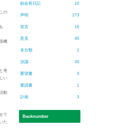
副会長日記
10
この
声明
273
宣言
16
も
意見
45
係機
未分類
1
決議
30
と考
要望書
3
しい
要請書
1
活動
計画
3
せて
Backnumber
いた