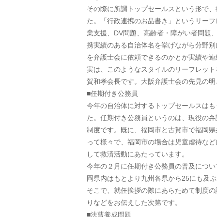
その際に所謂トップセールスという形で、
た。「行政連携のお品書き」というリーフ
業支援、DV問題、高齢者・障がい者問題
携実績のある自治体名を挙げながら分野別
を弁護士会に依頼できるのかとか実績や連
実は、このようなスタイルのリーフレット
賀和孝会長です。大阪弁護士会の先見の明
■任期付き公務員
今年の自治体に対するトップセールスはも
た。任期付き公務員というのは、現役の弁
制度です。既に、福岡市と古賀市で福岡県
って様々で、福岡市の場合は児童虐待など
して救済活動にあたっています。
今年の２月に任期付き公務員の普及につい
岡県内はもとより九州各県から25にも及
そこで、就任挨拶の際にあらためて制度の
りなどをお伝えした次第です。
■法曹養成問題