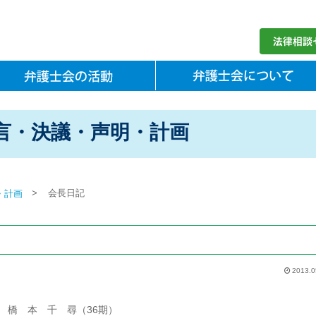
言・決議・声明・計画
>
会長日記
・計画
2013.0
橋 本 千 尋（36期）