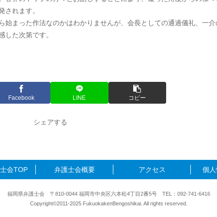
発されます。
ら始まった作法なのかはわかりませんが、会長としての通過儀礼、一介
感した次第です。
Facebook
LINE
コピー
シェアする
士会TOP
弁護士会概要
アクセス
個人
福岡県弁護士会 〒810-0044 福岡市中央区六本松4丁目2番5号 TEL：092-741-6416
Copyright©2011-2025 FukuokakenBengoshikai. All rights reserved.