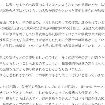
に、法曹になるための教育のあり方はどのようなものが適切かとか、法
法試験合格者はどのくらいの人数が適切かといった事柄を扱うのが法曹
協議しており、その提言のとりまとめに向けての作業が進められていま
2年に閣議決定された政府の法曹養成問題に関する計画は、現在までの実
、司法修習を終了して法曹資格を得た段階でそれまでの学費や生活費の
検察官が増えず弁護士だけが急増したために弁護士の就職難が生じてい
科大学院の志望者、ひいては大学の法学部の志望者が減っていること、
題点や実情などのご説明をしたのですが、多くの訪問先の方々が関心を
きたからということもあるのでしょうが、報道機関や政党の方々はもと
の話題を先方から切り出されることがかなりありました。
れると思われますので、この紙面でもまた取り上げたいと思っています
所以上を訪問し、各機関や団体のトップの方々と面談し、幾つかのテーマ
せていただきましたが、これが会長となっての最初の大仕事でした。
が、得るところは絶大です。県内各所を自分の足で回り福岡県全体の広
。各界のトップの方々とお話しすることにより、違った角度からの様々