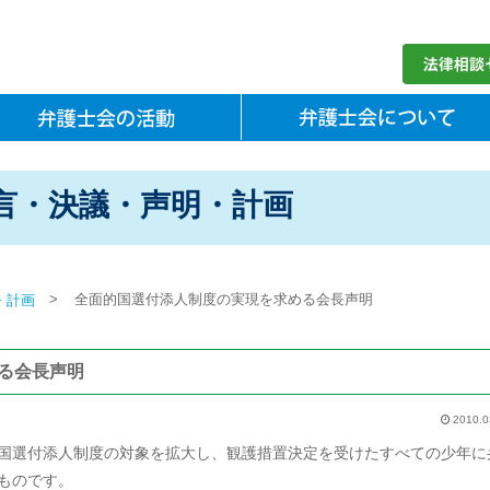
言・決議・声明・計画
>
全面的国選付添人制度の実現を求める会長声明
・計画
る会長声明
2010.0
国選付添人制度の対象を拡大し、観護措置決定を受けたすべての少年に
ものです。