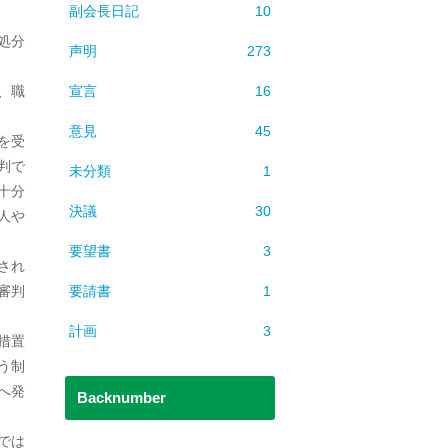
副会長日記
10
処分
声明
273
宣言
16
、職
意見
45
を受
判で
未分類
1
十分
決議
30
人や
要望書
3
され
要請書
1
審判
計画
3
措置
う制
へ発
Backnumber
では