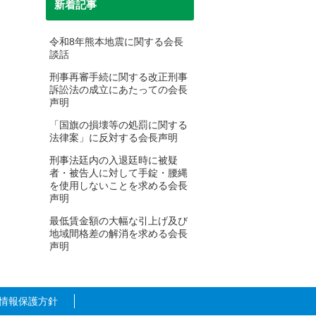
新着記事
2025年2月
令和8年熊本地震に関する会長
談話
2025年1月
刑事再審手続に関する改正刑事
2024年12月
訴訟法の成立にあたっての会長
声明
2024年10月
「国旗の損壊等の処罰に関する
法律案」に反対する会長声明
2024年9月
刑事法廷内の入退廷時に被疑
2024年7月
者・被告人に対して手錠・腰縄
を使用しないことを求める会長
2024年6月
声明
最低賃金額の大幅な引上げ及び
2024年5月
地域間格差の解消を求める会長
声明
2024年4月
2024年3月
情報保護方針
2024年2月