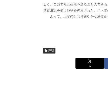
なく、自力で社会生活を送ることのできる
措置決定を受け身柄を拘束された、すべて
よって、上記のとおり速やかな法改正
２０１０（平成２
福岡県弁
会長 池
声明
X