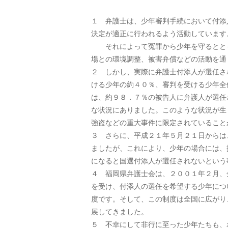
１ 弁護士は、少年審判手続において付添
決定が適正に行われるよう活動しています
それによって冤罪から少年を守るととも
場との環境調整、被害弁償などの活動を通
２ しかし、実際に弁護士付添人が選任さ
ける少年の約４０％、審判を受ける少年全
は、約９８．７％の被告人に弁護人が選任
な状況にありました。このような状況が生
強盗などの重大事件に限定されていること
３ さらに、平成２１年５月２１日からは
ましたが、これにより、少年の場合には、
になると国選付添人が選任されないという
４ 福岡県弁護士会は、２００１年２月、
を受け、付添人の選任を希望する少年につ
度です。そして、この制度は全国に広がり
展してきました。
５ 不幸にして非行に至った少年たちも、