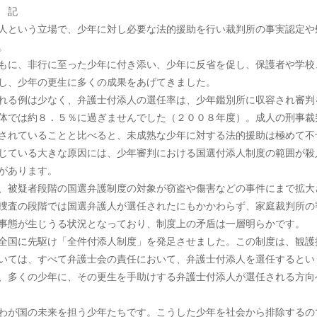
記
人という立場で、少年に対し必要な法的援助を行い裁判所の事実認定や
。
に、非行に至った少年に付き添い、少年に反省を促し、保護者や学校
し、少年の更生に多くの成果をあげてきました。
れる例は少なく、弁護士付添人の選任率は、少年鑑別所に収容され審判
体では約８．５％に過ぎませんでした（２００８年度）。成人の刑事裁
されていることと比べると、未成熟な少年に対する法的援助は極めて不
じている大きな原因には、少年審判における国選付添人制度の範囲が殺
があります。
、被疑者段階の国選弁護制度の対象が窃盗や傷害などの事件にまで拡大
捜査の段階では国選弁護人が選任されたにもかかわらず、家庭裁判所の
事態が生じうる状況となっており、制度上の矛盾は一層明らかです。
全国に先駆け「全件付添人制度」を発足させました。この制度は、観護
いては、すべて弁護士会の責任において、弁護士付添人を選任するとい
、多くの少年に、その更生を手助けする弁護士付添人が選任される方向
わが国の未来を担う少年たちです。こうした少年を社会から排除するの